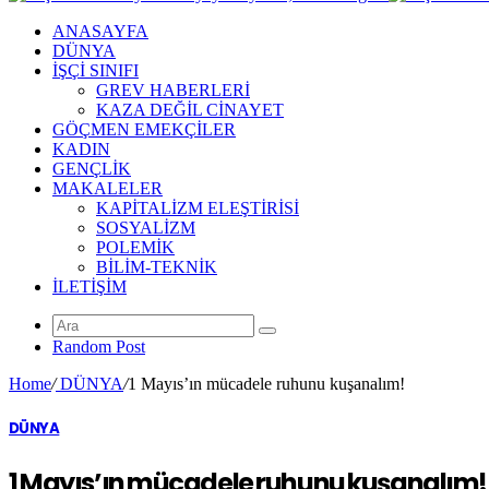
ANASAYFA
DÜNYA
İŞÇİ SINIFI
GREV HABERLERİ
KAZA DEĞİL CİNAYET
GÖÇMEN EMEKÇİLER
KADIN
GENÇLİK
MAKALELER
KAPİTALİZM ELEŞTİRİSİ
SOSYALİZM
POLEMİK
BİLİM-TEKNİK
ILETIŞIM
Random Post
Home
/
DÜNYA
/
1 Mayıs’ın mücadele ruhunu kuşanalım!
DÜNYA
1 Mayıs’ın mücadele ruhunu kuşanalım!