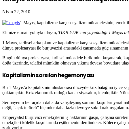
Nisan 22, 2010
1 Mayıs, kapitalizme karşı sosyalizm mücadelesinin, emek il
Elimize e-mail yoluyla ulaşan,
TİKB-YDK’nın yayınladığı 1 Mayıs bild
1 Mayıs, tarihsel arka planı ve kapitalizme karşı sosyalizm mücadeles
dünya proletaryası ile burjuvazisi arasındaki çatışmada güç sınamanın 
Bugün dünya proletaryası, tarihsel mücadele birikimini kuşanarak, kap
doğa üzerinde, telafisi mümkün olmayan yıkımı devasa boyutlara ulaşmak
Kapitalizmin sarsılan hegemonyası
Bu 1 Mayıs’a kapitalizmin uluslararası düzeyde kriz batağına iyice sap
çoktan çıktı. Kriz ekonomik olduğu kadar siyasaldır, ideolojiktir. Yön
Sermayenin her açıdan daha da vahşileşmiş sömürü koşulları yaratmak iç
değil, “açık terörcü” biçimler daha fazla devreye sokularak uygulanma
Emperyalist burjuvazi emekçilerin iş haklarının gaspı, çalışma sürele
emekçileri kölelik koşullarında eşitlemenin derdindeler. Kölece çalışm
zorluyorlar.