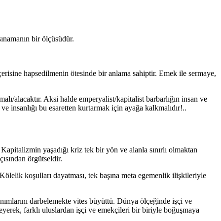
sınamanın bir ölçüsüdür.
çerisine hapsedilmenin ötesinde bir anlama sahiptir. Emek ile sermaye,
ı/alacaktır. Aksi halde emperyalist/kapitalist barbarlığın insan ve
ve insanlığı bu esaretten kurtarmak için ayağa kalkmalıdır!..
apitalizmin yaşadığı kriz tek bir yön ve alanla sınırlı olmaktan
çısından örgütseldir.
Kölelik koşulları dayatması, tek başına meta egemenlik ilişkileriyle
anımlarını darbelemekte vites büyüttü. Dünya ölçeğinde işçi ve
yerek, farklı uluslardan işçi ve emekçileri bir biriyle boğuşmaya