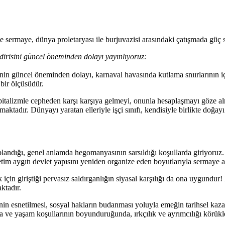
e sermaye, dünya proletaryası ile burjuvazisi arasındaki çatışmada güç 
irisini güncel öneminden dolayı yayınlıyoruz:
inin güncel öneminden dolayı, karnaval havasında kutlama snıırlarının i
bir ölçüsüdür.
italizmle cepheden karşı karşıya gelmeyi, onunla hesaplaşmayı göze almal
tadır. Dünyayı yaratan elleriyle işçi sınıfı, kendisiyle birlikte doğayı 
landığı, genel anlamda hegomanyasının sarsıldığı koşullarda giriyoruz. K
etim aygıtı devlet yapısını yeniden organize eden boyutlarıyla sermaye a
in giriştiği pervasız saldırganlığın siyasal karşılığı da ona uygundur! 
ktadır.
rinin esnetilmesi, sosyal hakların budanması yoluyla emeğin tarihsel kaz
a ve yaşam koşullarının boyunduruğunda, ırkçılık ve ayrımcılığı körükle