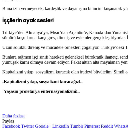
Buna izin vermeyecek, kardeşlik ve dayanışma bilincini kuşanarak yü
İşçilerin ayak sesleri
Türkiye’den Almanya’ya, Mısır’dan Arjantin’e, Kanada’dan Yunanistan’
sömürü koşullarına karşı grev, direniş ve eylemler gerçekleştiriyorlar. İ
Uzun soluklu direniş ve mücadele örnekleri çoğalıyor. Türkiye’deki TEK
Bunlara rağmen işçi sınıfı hareketi geleneksel bürokratik ihanetçi sendi
yumuşak karnı olmaya devam ediyor. Fakat alttan alta mayalanan yeni b
Kapitalizmi yıkıp, sosyalizmi kuracak olan iradeyi büyütelim. Şimdi a
-Kapitalizmi yıkıp, sosyalizmi kuracağız!..
-Yaşasın proletarya enternasyonalizmi!..
Daha fazlası
Paylaş
Facebook
Twitter
Google+
LinkedIn
Tumblr
Pinterest
Reddit
Whats