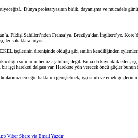
rüyeceğiz!.. Dünya proletaryasının birlik, dayanışma ve mücadele günü 
a, Fildişi Sahilleri’nden Fransa’ya, Brezilya’dan İngiltere’ye, Kore’d
şçiler sokaklara iniyor.
EL işçilerinin direnişinde olduğu gibi sınıfın kendiliğinden eylemleri, 
kacılığın sınırlarını henüz aşabilmiş değil. Buna da kaynaklık eden, işçi 
ir işçi hareketi dalgası var. Harekete yön verecek öncü güçler bunun i
dımlarımızı emeğin haklarını genişletmek, işçi sınıfı ve emek güçlerinin
App
Viber
Share via Email
Yazdır