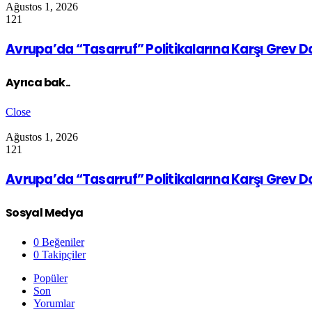
Ağustos 1, 2026
121
Avrupa’da “Tasarruf” Politikalarına Karşı Grev 
Ayrıca bak..
Close
Ağustos 1, 2026
121
Avrupa’da “Tasarruf” Politikalarına Karşı Grev 
Sosyal Medya
0
Beğeniler
0
Takipçiler
Popüler
Son
Yorumlar