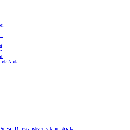
dı
or
ti
r
dı
inde Anıldı