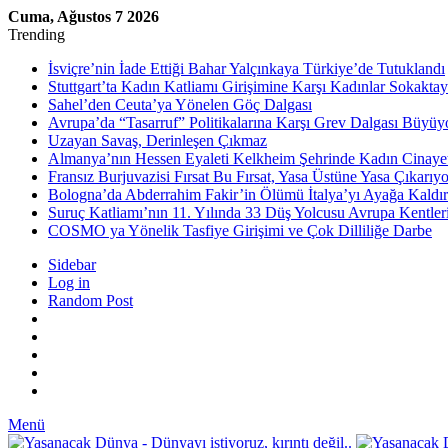
Cuma, Ağustos 7 2026
Trending
İsviçre’nin İade Ettiği Bahar Yalçınkaya Türkiye’de Tutuklandı
Stuttgart’ta Kadın Katliamı Girişimine Karşı Kadınlar Sokaktay
Sahel’den Ceuta’ya Yönelen Göç Dalgası
Avrupa’da “Tasarruf” Politikalarına Karşı Grev Dalgası Büyüy
Uzayan Savaş, Derinleşen Çıkmaz
Almanya’nın Hessen Eyaleti Kelkheim Şehrinde Kadın Cinaye
Fransız Burjuvazisi Fırsat Bu Fırsat, Yasa Üstüne Yasa Çıkarıyo
Bologna’da Abderrahim Fakir’in Ölümü İtalya’yı Ayağa Kaldır
Suruç Katliamı’nın 11. Yılında 33 Düş Yolcusu Avrupa Kentler
COSMO ya Yönelik Tasfiye Girişimi ve Çok Dilliliğe Darbe
Sidebar
Log in
Random Post
Menü