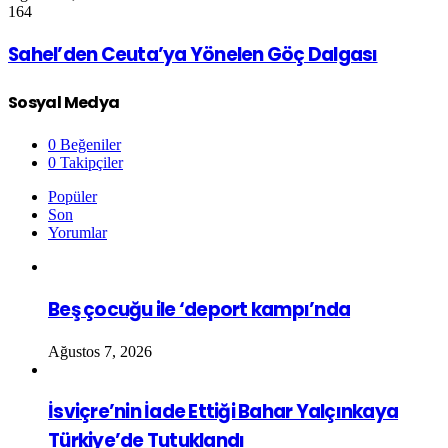
164
Sahel’den Ceuta’ya Yönelen Göç Dalgası
Sosyal Medya
0
Beğeniler
0
Takipçiler
Popüler
Son
Yorumlar
Beş çocuğu ile ‘deport kampı’nda
Ağustos 7, 2026
İsviçre’nin İade Ettiği Bahar Yalçınkaya
Türkiye’de Tutuklandı