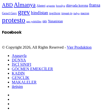
Almanya
ABD
fransa
dünyada korona
Alınteri
arjantin
brezilya
grev
hindistan
Genel Grev
inşaat-iş
ingiltere
macron
italya
protesto
Yunanistan
sarı yelekliler
tikb
Facebook
© Copyright 2026, All Rights Reserved -
Vier Produktion
Anasayfa
DÜNYA
İŞÇİ SINIFI
GÖÇMEN EMEKÇİLER
KADIN
GENÇLİK
MAKALELER
iletişim