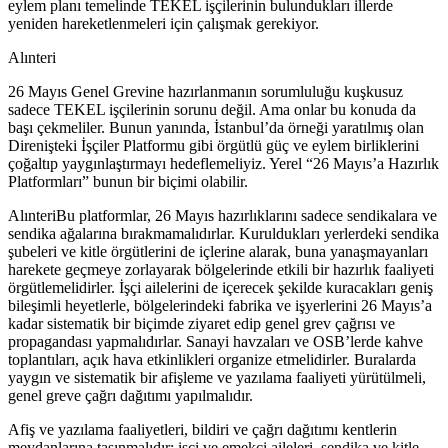
eylem planı temelinde TEKEL işçilerinin bulundukları illerde
yeniden hareketlenmeleri için çalışmak gerekiyor.
Alınteri
26 Mayıs Genel Grevine hazırlanmanın sorumluluğu kuşkusuz
sadece TEKEL işçilerinin sorunu değil. Ama onlar bu konuda da
başı çekmeliler. Bunun yanında, İstanbul’da örneği yaratılmış olan
Direnişteki İşçiler Platformu gibi örgütlü güç ve eylem birliklerini
çoğaltıp yaygınlaştırmayı hedeflemeliyiz. Yerel “26 Mayıs’a Hazırlık
Platformları” bunun bir biçimi olabilir.
AlınteriBu platformlar, 26 Mayıs hazırlıklarını sadece sendikalara ve
sendika ağalarına bırakmamalıdırlar. Kuruldukları yerlerdeki sendika
şubeleri ve kitle örgütlerini de içlerine alarak, buna yanaşmayanları
harekete geçmeye zorlayarak bölgelerinde etkili bir hazırlık faaliyeti
örgütlemelidirler. İşçi ailelerini de içerecek şekilde kuracakları geniş
bileşimli heyetlerle, bölgelerindeki fabrika ve işyerlerini 26 Mayıs’a
kadar sistematik bir biçimde ziyaret edip genel grev çağrısı ve
propagandası yapmalıdırlar. Sanayi havzaları ve OSB’lerde kahve
toplantıları, açık hava etkinlikleri organize etmelidirler. Buralarda
yaygın ve sistematik bir afişleme ve yazılama faaliyeti yürütülmeli,
genel greve çağrı dağıtımı yapılmalıdır.
Afiş ve yazılama faaliyetleri, bildiri ve çağrı dağıtımı kentlerin
meydanlarına taşınmalıdır; işçi ve emekçi aileleri, sendika ve kitle