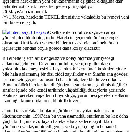
İşçi sınıfı hareketinin yeni bir kabarmanın eşiğinde olduğuna dair
belirtiler üst üste binerek her geçen gün çoğalıyor
26 Mayıs’a hazırlanmak
(*) 1 Mayıs, hareketin TEKEL direnişiyle yakaladığı bu ivmeyi yeni
bir düzleme taşıdı.
Özellikle de moral ve özgüven artışı
yönlerinden bir doping oldu. Harekete geçmenin önünde engel
oluşturan kimi korku ve
tereddütlerin üstesinden gelmek, öncü
işçiler için bundan böyle görece daha kolay olacaktır.
Bu elbette işlerin artık engelsiz ve kolay biçimde yürüyeceği
anlamına gelmiyor. Devrimci bir bilinç ve iç örgütlülükten
yoksunlukla deneyimsizlik başta olmak üzere öncü kesimler içinde
bile hala aşılamamış bir dizi ciddi zayıflıklar var. Sınıfın ana gövdesi
ise harekete geçme konusunda hala tutuk, tereddütlü ve edilgen.
Bundan ötürü hareket kendiliğindenlik sınırlarını aşabilmiş değil. O
sınırlar içinde bile kendi tarihinde ulaşabildiği düzeylerin gerisinde.
Aşılması gereken engellerin büyüklüğü, yürünmesi gereken yolların
uzunluğu konusunda bu dahi bir fikir verir.
alınteri taksimFakat bunların görülmesi, mayalanmakta olanı
küçümsemenin, 1996′dan bu yana aşamadığı sınırlarını bu kez daha
güçlü bir biçimde zorlayan harekete hala sadece zayıflıkları
yönünden yaklaşan bir edilgenlik ve kuyrukçuluğun bahanesi
olamaz. Sınıfın kendiliğinden hareketinin kendi yolunu -geçmişte de