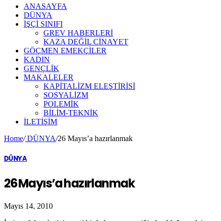
ANASAYFA
DÜNYA
İŞÇİ SINIFI
GREV HABERLERİ
KAZA DEĞİL CİNAYET
GÖÇMEN EMEKÇİLER
KADIN
GENÇLİK
MAKALELER
KAPİTALİZM ELEŞTİRİSİ
SOSYALİZM
POLEMİK
BİLİM-TEKNİK
ILETIŞIM
Home
/
DÜNYA
/
26 Mayıs’a hazırlanmak
DÜNYA
26 Mayıs’a hazırlanmak
Mayıs 14, 2010