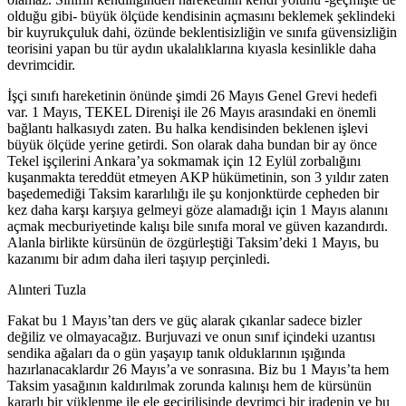
olduğu gibi- büyük ölçüde kendisinin açmasını beklemek şeklindeki
bir kuyrukçuluk dahi, özünde beklentisizliğin ve sınıfa güvensizliğin
teorisini yapan bu tür aydın ukalalıklarına kıyasla kesinlikle daha
devrimcidir.
İşçi sınıfı hareketinin önünde şimdi 26 Mayıs Genel Grevi hedefi
var. 1 Mayıs, TEKEL Direnişi ile 26 Mayıs arasındaki en önemli
bağlantı halkasıydı zaten. Bu halka kendisinden beklenen işlevi
büyük ölçüde yerine getirdi. Son olarak daha bundan bir ay önce
Tekel işçilerini Ankara’ya sokmamak için 12 Eylül zorbalığını
kuşanmakta tereddüt etmeyen AKP hükümetinin, son 3 yıldır zaten
başedemediği Taksim kararlılığı ile şu konjonktürde cepheden bir
kez daha karşı karşıya gelmeyi göze alamadığı için 1 Mayıs alanını
açmak mecburiyetinde kalışı bile sınıfa moral ve güven kazandırdı.
Alanla birlikte kürsünün de özgürleştiği Taksim’deki 1 Mayıs, bu
kazanımı bir adım daha ileri taşıyıp perçinledi.
Alınteri Tuzla
Fakat bu 1 Mayıs’tan ders ve güç alarak çıkanlar sadece bizler
değiliz ve olmayacağız. Burjuvazi ve onun sınıf içindeki uzantısı
sendika ağaları da o gün yaşayıp tanık olduklarının ışığında
hazırlanacaklardır 26 Mayıs’a ve sonrasına. Biz bu 1 Mayıs’ta hem
Taksim yasağının kaldırılmak zorunda kalınışı hem de kürsünün
kararlı bir yüklenme ile ele geçirilişinde devrimci bir iradenin ve bu