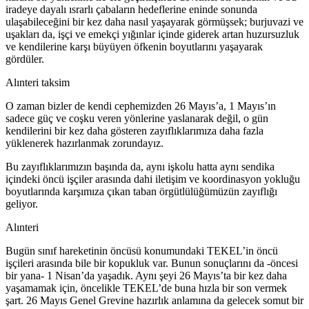
iradeye dayalı ısrarlı çabaların hedeflerine eninde sonunda
ulaşabileceğini bir kez daha nasıl yaşayarak görmüşsek; burjuvazi ve
uşakları da, işçi ve emekçi yığınlar içinde giderek artan huzursuzluk
ve kendilerine karşı büyüyen öfkenin boyutlarını yaşayarak
gördüler.
Alınteri taksim
O zaman bizler de kendi cephemizden 26 Mayıs’a, 1 Mayıs’ın
sadece güç ve coşku veren yönlerine yaslanarak değil, o gün
kendilerini bir kez daha gösteren zayıflıklarımıza daha fazla
yüklenerek hazırlanmak zorundayız.
Bu zayıflıklarımızın başında da, aynı işkolu hatta aynı sendika
içindeki öncü işçiler arasında dahi iletişim ve koordinasyon yokluğu
boyutlarında karşımıza çıkan taban örgütlülüğümüzün zayıflığı
geliyor.
Alınteri
Bugün sınıf hareketinin öncüsü konumundaki TEKEL’in öncü
işçileri arasında bile bir kopukluk var. Bunun sonuçlarını da -öncesi
bir yana- 1 Nisan’da yaşadık. Aynı şeyi 26 Mayıs’ta bir kez daha
yaşamamak için, öncelikle TEKEL’de buna hızla bir son vermek
şart. 26 Mayıs Genel Grevine hazırlık anlamına da gelecek somut bir