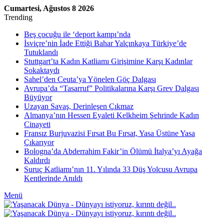
Cumartesi, Ağustos 8 2026
Trending
Beş çocuğu ile ‘deport kampı’nda
İsviçre’nin İade Ettiği Bahar Yalçınkaya Türkiye’de
Tutuklandı
Stuttgart’ta Kadın Katliamı Girişimine Karşı Kadınlar
Sokaktaydı
Sahel’den Ceuta’ya Yönelen Göç Dalgası
Avrupa’da “Tasarruf” Politikalarına Karşı Grev Dalgası
Büyüyor
Uzayan Savaş, Derinleşen Çıkmaz
Almanya’nın Hessen Eyaleti Kelkheim Şehrinde Kadın
Cinayeti
Fransız Burjuvazisi Fırsat Bu Fırsat, Yasa Üstüne Yasa
Çıkarıyor
Bologna’da Abderrahim Fakir’in Ölümü İtalya’yı Ayağa
Kaldırdı
Suruç Katliamı’nın 11. Yılında 33 Düş Yolcusu Avrupa
Kentlerinde Anıldı
Menü