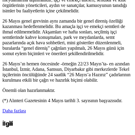
örgütlerinin yöneticileri, aydın ve sanatçılar, kamuoyunun tanıdığı
isimler bu faaliyetlerin içine çekilmelidir.
26 Mayıs genel grevinin aynı zamanda bir genel direniş özelliği
kazanması hedeflenmelidir. Bu amaçla işçi ve emekçi semtleri de
ihmal edilmemelidir. Akşamları ve hafta sonları, seçilmiş işçi
semtlerinde kahve konuşmaları, park ve meydanlarda, semt
pazarlarında açık hava sohbetleri, mini gösteriler düzenlenmeli,
buralarda “genel direniş” çağrıları yapılmalı, 26 Mayıs günü için
somut eylem biçimleri ve önerileri şekillendirilmelidir.
26 Mayıs’ın hemen öncesinde -örneğin 22/23 Mayıs’ta- en azından
İstanbul, İzmir, Adana, Samsun, Diyarbakır gibi merkezlerde Tekel
işçilerinin öncülüğünde 24 saatlik “26 Mayıs’a Hazırız” çadırlarının
kurulması etkili bir çağrı ve hazırlık biçimi olabilir.
Önemli olan hazırlanmaktır.
(*) Alınteri Gazetesinin 4 Mayıs tarihli 3. sayısının başyazısıdır.
Daha fazlası
İlgili