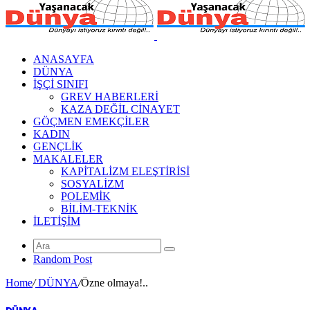
ANASAYFA
DÜNYA
İŞÇİ SINIFI
GREV HABERLERİ
KAZA DEĞİL CİNAYET
GÖÇMEN EMEKÇİLER
KADIN
GENÇLİK
MAKALELER
KAPİTALİZM ELEŞTİRİSİ
SOSYALİZM
POLEMİK
BİLİM-TEKNİK
ILETIŞIM
Random Post
Home
/
DÜNYA
/
Özne olmaya!..