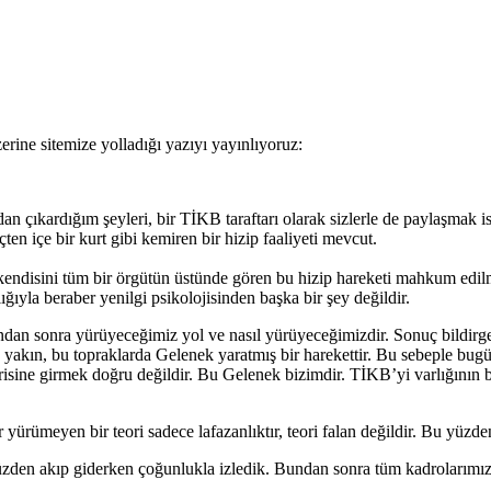
erine sitemize yolladığı yazıyı yayınlıyoruz:
kardığım şeyleri, bir TİKB taraftarı olarak sizlerle de paylaşmak ist
n içe bir kurt gibi kemiren bir hizip faaliyeti mevcut.
endisini tüm bir örgütün üstünde gören bu hizip hareketi mahkum edilmel
ığıyla beraber yenilgi psikolojisinden başka bir şey değildir.
undan sonra yürüyeceğimiz yol ve nasıl yürüyeceğimizdir. Sonuç bildir
n yakın, bu topraklarda Gelenek yaratmış bir harekettir. Bu sebeple b
erisine girmek doğru değildir. Bu Gelenek bizimdir. TİKB’yi varlığının 
yürümeyen bir teori sadece lafazanlıktır, teori falan değildir. Bu yüzde
üzden akıp giderken çoğunlukla izledik. Bundan sonra tüm kadrolarımızd