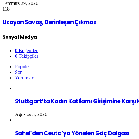
Temmuz 29, 2026
118
Uzayan Savaş, Derinleşen Çıkmaz
Sosyal Medya
0
Beğeniler
0
Takipçiler
Popüler
Son
Yorumlar
Stuttgart’ta Kadın Katliamı Girişimine Karşı
Ağustos 3, 2026
Sahel’den Ceuta’ya Yönelen Göç Dalgası