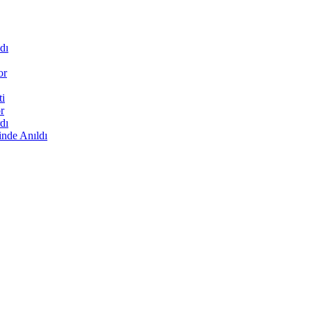
dı
or
ti
r
dı
inde Anıldı