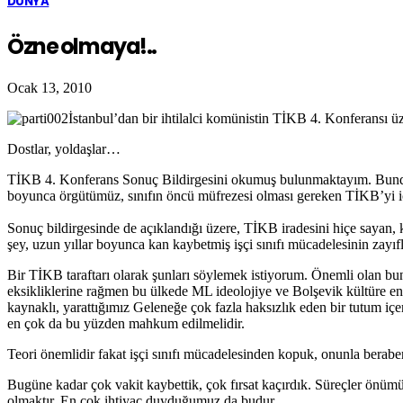
DÜNYA
Özne olmaya!..
Ocak 13, 2010
İstanbul’dan bir ihtilalci komünistin TİKB 4. Konferansı üz
Dostlar, yoldaşlar…
TİKB 4. Konferans Sonuç Bildirgesini okumuş bulunmaktayım. Bundan çı
boyunca örgütümüz, sınıfın öncü müfrezesi olması gereken TİKB’yi içte
Sonuç bildirgesinde de açıklandığı üzere, TİKB iradesini hiçe sayan, k
şey, uzun yıllar boyunca kan kaybetmiş işçi sınıfı mücadelesinin zayıfl
Bir TİKB taraftarı olarak şunları söylemek istiyorum. Önemli olan b
eksikliklerine rağmen bu ülkede ML ideolojiye ve Bolşevik kültüre e
kaynaklı, yarattığımız Geleneğe çok fazla haksızlık eden bir tutum iç
en çok da bu yüzden mahkum edilmelidir.
Teori önemlidir fakat işçi sınıfı mücadelesinden kopuk, onunla beraber 
Bugüne kadar çok vakit kaybettik, çok fırsat kaçırdık. Süreçler önüm
olmaktır. En çok ihtiyaç duyduğumuz da budur.