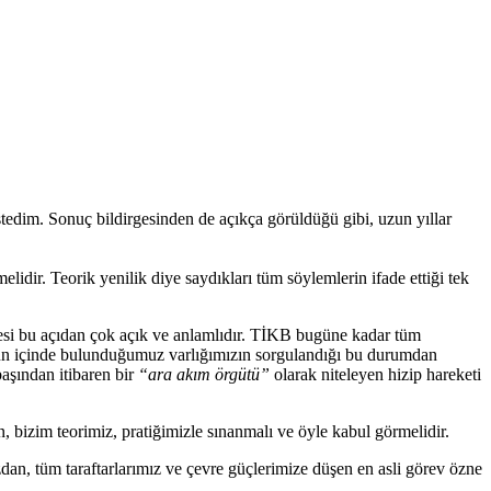
edim. Sonuç bildirgesinden de açıkça görüldüğü gibi, uzun yıllar
idir. Teorik yenilik diye saydıkları tüm söylemlerin ifade ettiği tek
gesi bu açıdan çok açık ve anlamlıdır. TİKB bugüne kadar tüm
ugün içinde bulunduğumuz varlığımızın sorgulandığı bu durumdan
başından itibaren bir
“ara akım örgütü”
olarak niteleyen hizip hareketi
n, bizim teorimiz, pratiğimizle sınanmalı ve öyle kabul görmelidir.
an, tüm taraftarlarımız ve çevre güçlerimize düşen en asli görev özne