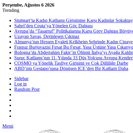
Perşembe, Ağustos 6 2026
Trending
Stuttgart’ta Kadın Katliamı Girişimine Karşı Kadınlar Sokaktay
Sahel’den Ceuta’ya Yönelen Göç Dalgası
Avrupa’da “Tasarruf” Politikalarına Karşı Grev Dalgası Büyüy
Uzayan Savaş, Derinleşen Çıkmaz
Almanya’nın Hessen Eyaleti Kelkheim Şehrinde Kadın Cinaye
Fransız Burjuvazisi Fırsat Bu Fırsat, Yasa Üstüne Yasa Çıkarıyo
Bologna’da Abderrahim Fakir’in Ölümü İtalya’yı Ayağa Kaldır
Suruç Katliamı’nın 11. Yılında 33 Düş Yolcusu Avrupa Kentler
COSMO ya Yönelik Tasfiye Girişimi ve Çok Dilliliğe Darbe
ABD’nin Gestapo’suna Dönüşen ICE’den Bir Katliam Daha
Sidebar
Log in
Random Post
Menü