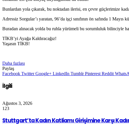
Bunlardan yola çıkarak, bu noktadan ilerisi, en çevre güçlerimize kadar k
Adressiz Sorgular’ı yaratan, 96’da işçi sınıfının ön safında 1 Mayıs 
Buradan alınacak yolda bu ruhla yürümeli bu sorumluluk bilinciyle ha
TİKB’yi Ayağa Kaldıracağız!
Yaşasın TİKB!
Daha fazlası
Paylaş
Facebook
Twitter
Google+
LinkedIn
Tumblr
Pinterest
Reddit
Whats
İlgili
Ağustos 3, 2026
123
Stuttgart’ta Kadın Katliamı Girişimine Karşı Kad