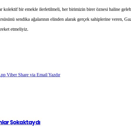
olektif bir emekle ilerletilmeli, her birimizin birer öznesi haline gelebil
kürsüsünü sendika ağalarının elinden alarak gerçek sahiplerine veren, G
reket etmeliyiz.
App
Viber
Share via Email
Yazdır
ınlar Sokaktaydı