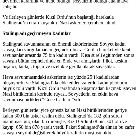
devrimci kararlılık ve irade olduğu, sosyalizm olduğu atlanmaya
çalışılır.
Ve ilerleyen günlerde Kızıl Ordu’nun başlattığı harekatla
Stalingrad’ın etrafı kuşatıldı. Nazi askerleri çembere alındı.
Stalingradı geçirmeyen kadınlar
Stalingrad savunmasının en önemli aktörlerinden Sovyet kadın
savaşçıları vurgulamadan geçmek olmaz. Gerilla hareketiyle kenti
savunanlar arasında 75 bin kadın vardı. Kısa süreli eğitimden sonra
savaşın bütün cephelerinde en önde yer almışlardı: Pilot, keskin
nişancı, tankçı, topçu ve özellikle gerilla olarak savaştılar.
Hava savunmasındaki askerlerin ise yüzde 25’i kadınlardan
oluşuyordu ve Stalingrad’da elde edilen zaferde kadın pilotların
büyük rolü vardı. Kızıl Ordu tarafından kuşatmadan kaçmak isteyen
Nazi birliklerinin korkulu rüyası, Sovyetlerin en etkin hava
savunması birlikleri “Gece Cadıları”ydı.
İlerleyen günlerde iyice çaresiz kalan Nazi birliklerinden geriye
kalan 300 bin asker teslim oldu. Stalingrad’da 182 gün süren
inanılması güç olan bu direnişte, Kızıl Ordu 478 bin 741 ölü ve
kayıp, 650 bin 878 yaralı verdi. Fakat Stalingrad’da alınan bu zafer
savaşın seyrini değiştirerek büyük zaferin muştusu oldu.