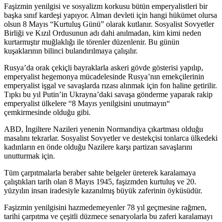
Faşizmin yenilgisi ve sosyalizm korkusu bütün emperyalistleri bir
başka sınıf kardeşi yapıyor. Alman devleti için hangi hükümet olursa
olsun 8 Mayıs “Kurtuluş Günü” olarak kutlanır. Sosyalist Sovyetler
Birliği ve Kızıl Ordusunun adı dahi anılmadan, kim kimi neden
kurtarmıştır muğlaklığı ile törenler düzenlenir. Bu günün
kuşaklarının bilinci bulandırılmaya çalışılır.
Rusya’da orak çekiçli bayraklarla askeri gövde gösterisi yapılıp,
emperyalist hegemonya mücadelesinde Rusya’nın emekçilerinin
emperyalist işgal ve savaşlarda rızası alınmak için fon haline getirilir.
Tıpkı bu yıl Putin’in Ukrayna’daki savaşa gönderme yaparak rakip
emperyalist ülkelere “8 Mayıs yenilgisini unutmayın“
çemkirmesinde olduğu gibi.
ABD, İngiltere Nazileri yenenin Normandiya çıkartması olduğu
masalını tekrarlar. Sosyalist Sovyetler ve destekçisi tonlarca ülkedeki
kadınların en önde olduğu Nazilere karşı partizan savaşlarını
unutturmak için.
Tüm çarpıtmalarla beraber sahte belgeler üreterek karalamaya
çalıştıkları tarih olan 8 Mayıs 1945, faşizmden kurtuluş ve 20.
yüzyılın insan iradesiyle kazanılmış büyük zaferinin öyküsüdür.
Faşizmin yenilgisini hazmedemeyenler 78 yıl geçmesine rağmen,
tarihi çarpıtma ve çeşitli düzmece senaryolarla bu zaferi karalamayı