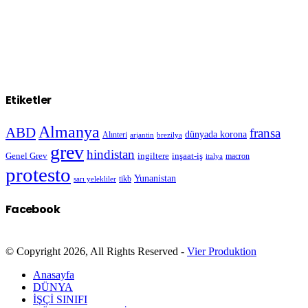
Etiketler
Almanya
ABD
fransa
dünyada korona
Alınteri
arjantin
brezilya
grev
hindistan
Genel Grev
inşaat-iş
ingiltere
macron
italya
protesto
Yunanistan
sarı yelekliler
tikb
Facebook
© Copyright 2026, All Rights Reserved -
Vier Produktion
Anasayfa
DÜNYA
İŞÇİ SINIFI