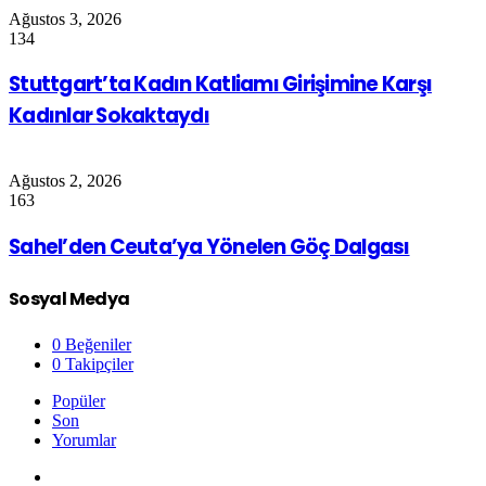
Ağustos 3, 2026
134
Stuttgart’ta Kadın Katliamı Girişimine Karşı
Kadınlar Sokaktaydı
Ağustos 2, 2026
163
Sahel’den Ceuta’ya Yönelen Göç Dalgası
Sosyal Medya
0
Beğeniler
0
Takipçiler
Popüler
Son
Yorumlar