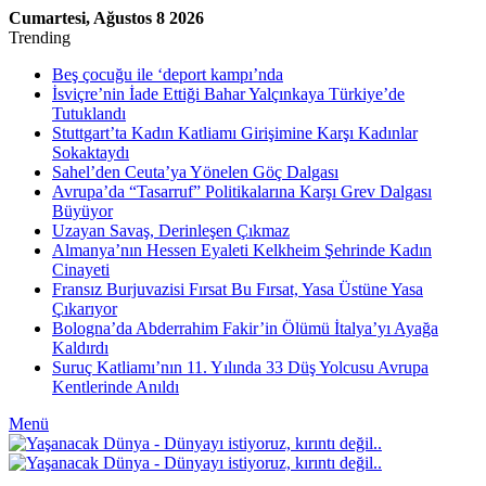
Cumartesi, Ağustos 8 2026
Trending
Beş çocuğu ile ‘deport kampı’nda
İsviçre’nin İade Ettiği Bahar Yalçınkaya Türkiye’de
Tutuklandı
Stuttgart’ta Kadın Katliamı Girişimine Karşı Kadınlar
Sokaktaydı
Sahel’den Ceuta’ya Yönelen Göç Dalgası
Avrupa’da “Tasarruf” Politikalarına Karşı Grev Dalgası
Büyüyor
Uzayan Savaş, Derinleşen Çıkmaz
Almanya’nın Hessen Eyaleti Kelkheim Şehrinde Kadın
Cinayeti
Fransız Burjuvazisi Fırsat Bu Fırsat, Yasa Üstüne Yasa
Çıkarıyor
Bologna’da Abderrahim Fakir’in Ölümü İtalya’yı Ayağa
Kaldırdı
Suruç Katliamı’nın 11. Yılında 33 Düş Yolcusu Avrupa
Kentlerinde Anıldı
Menü