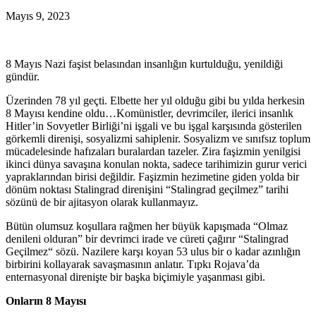
Mayıs 9, 2023
8 Mayıs Nazi faşist belasından insanlığın kurtulduğu, yenildiği
gündür.
Üzerinden 78 yıl geçti. Elbette her yıl olduğu gibi bu yılda herkesin
8 Mayısı kendine oldu…Komünistler, devrimciler, ilerici insanlık
Hitler’in Sovyetler Birliği’ni işgali ve bu işgal karşısında gösterilen
görkemli direnişi, sosyalizmi sahiplenir. Sosyalizm ve sınıfsız toplum
mücadelesinde hafızaları buralardan tazeler. Zira faşizmin yenilgisi
ikinci dünya savaşına konulan nokta, sadece tarihimizin gurur verici
yapraklarından birisi değildir. Faşizmin hezimetine giden yolda bir
dönüm noktası Stalingrad direnişini “Stalingrad geçilmez” tarihi
sözünü de bir ajitasyon olarak kullanmayız.
Bütün olumsuz koşullara rağmen her büyük kapışmada “Olmaz
denileni olduran” bir devrimci irade ve cüreti çağırır “Stalingrad
Geçilmez“ sözü. Nazilere karşı koyan 53 ulus bir o kadar azınlığın
birbirini kollayarak savaşmasının anlatır. Tıpkı Rojava’da
enternasyonal direnişte bir başka biçimiyle yaşanması gibi.
Onların 8 Mayısı