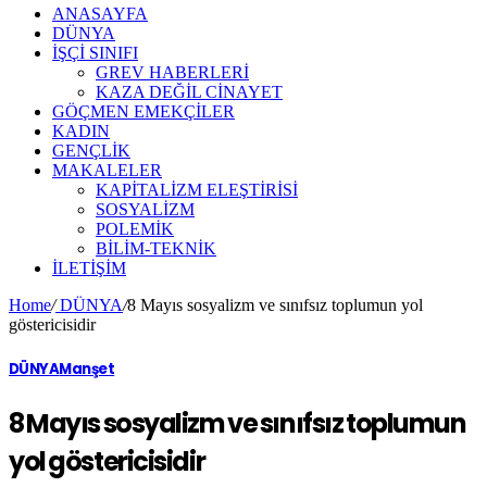
ANASAYFA
DÜNYA
İŞÇİ SINIFI
GREV HABERLERİ
KAZA DEĞİL CİNAYET
GÖÇMEN EMEKÇİLER
KADIN
GENÇLİK
MAKALELER
KAPİTALİZM ELEŞTİRİSİ
SOSYALİZM
POLEMİK
BİLİM-TEKNİK
ILETIŞIM
Home
/
DÜNYA
/
8 Mayıs sosyalizm ve sınıfsız toplumun yol
göstericisidir
DÜNYA
Manşet
8 Mayıs sosyalizm ve sınıfsız toplumun
yol göstericisidir