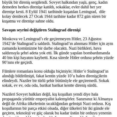
büyük bir direniş sergilendi. Sovyet halkından yaşlı, genç, kadın
demeden herkes direnişe katıldı, sokaklar, evler dahil her yer
direnişe kesti. 8 Eylül 1941 tarihinde kuşatılan Leningrad, dile
kolay denilecek 27 Ocak 1944 tarihine kadar 872 gün süren bir
kuşatma ve direnişe sahne oldu.
Savaşın seyrini değiştiren Stalingrad direnişi
Moskova ve Leningrad’ı ele geçiremeyen Hitler, 23 Ağustos
1942’de Stalingrad’a saldırdı. Stalingrad’ın alınması Hitler için aynı
zamanda komünizme bir darbe olacaktı. Nazi birlikleri, hava
saldırısıyla şehri adeta yok etti. İlk günde yapılan bombardımanda
40 bin kişi hayatını kaybetti. Kısa sürede Hitler ordusu şehrin yüzde
90’nını ele geçirdi.
Filmlere romanlara konu olduğu biçimiyle; Hitler’e Stalingrad’ın
alındığı bildirilmişti, fakat kentin yüzde 10’u halen direnişçilerin
elindeydi. Naziler bir türlü şehir bütünüyle ele geçiremedi. Sokak
sokak, ev ev, oda oda, barikat barikat kentte direniş sürdü.
Nazileri Sovyet halkları değil, kış koşulları yendi diye hala
propaganda yürütür emperyalist kalemşörler. Sanırsınız ki Almanya
değil de Afrika ülkelerinin sıcaklığından gelmişti Nazi ordusu. Kış
koşullarının bir parça etkisi olsada, diğer ülkeleri bir iki günde ele
geçiren, teknoloji ve güç olarak bu kadar üstün bir orduyu yenenin