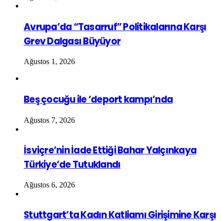
Avrupa’da “Tasarruf” Politikalarına Karşı
Grev Dalgası Büyüyor
Ağustos 1, 2026
Beş çocuğu ile ‘deport kampı’nda
Ağustos 7, 2026
İsviçre’nin İade Ettiği Bahar Yalçınkaya
Türkiye’de Tutuklandı
Ağustos 6, 2026
Stuttgart’ta Kadın Katliamı Girişimine Karşı