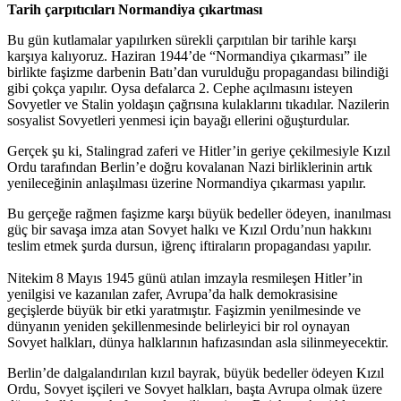
Tarih çarpıtıcıları Normandiya çıkartması
Bu gün kutlamalar yapılırken sürekli çarpıtılan bir tarihle karşı
karşıya kalıyoruz. Haziran 1944’de “Normandiya çıkarması” ile
birlikte faşizme darbenin Batı’dan vurulduğu propagandası bilindiği
gibi çokça yapılır. Oysa defalarca 2. Cephe açılmasını isteyen
Sovyetler ve Stalin yoldaşın çağrısına kulaklarını tıkadılar. Nazilerin
sosyalist Sovyetleri yenmesi için bayağı ellerini oğuşturdular.
Gerçek şu ki, Stalingrad zaferi ve Hitler’in geriye çekilmesiyle Kızıl
Ordu tarafından Berlin’e doğru kovalanan Nazi birliklerinin artık
yenileceğinin anlaşılması üzerine Normandiya çıkarması yapılır.
Bu gerçeğe rağmen faşizme karşı büyük bedeller ödeyen, inanılması
güç bir savaşa imza atan Sovyet halkı ve Kızıl Ordu’nun hakkını
teslim etmek şurda dursun, iğrenç iftiraların propagandası yapılır.
Nitekim 8 Mayıs 1945 günü atılan imzayla resmileşen Hitler’in
yenilgisi ve kazanılan zafer, Avrupa’da halk demokrasisine
geçişlerde büyük bir etki yaratmıştır. Faşizmin yenilmesinde ve
dünyanın yeniden şekillenmesinde belirleyici bir rol oynayan
Sovyet halkları, dünya halklarının hafızasından asla silinmeyecektir.
Berlin’de dalgalandırılan kızıl bayrak, büyük bedeller ödeyen Kızıl
Ordu, Sovyet işçileri ve Sovyet halkları, başta Avrupa olmak üzere