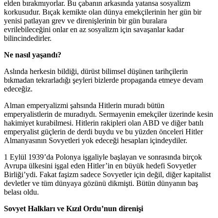
elden bırakmıyorlar. Bu çabanın arkasında yatansa sosyalizm
korkusudur. Bıçak kemikte olan dünya emekçilerinin her gün bir
yenisi patlayan grev ve direnişlerinin bir gün buralara
evrilebileceğini onlar en az sosyalizm için savaşanlar kadar
bilincindedirler.
Ne nasıl yaşandı?
Aslında herkesin bildiği, dürüst bilimsel düşünen tarihçilerin
bıkmadan tekrarladığı şeyleri bizlerde propaganda etmeye devam
edeceğiz.
Alman emperyalizmi şahsında Hitlerin muradı bütün
emperyalistlerin de muradıydı. Sermayenin emekçiler üzerinde kesin
hakimiyet kurabilmesi. Hitlerin rakipleri olan ABD ve diğer batılı
emperyalist güçlerin de derdi buydu ve bu yüzden önceleri Hitler
Almanyasının Sovyetleri yok edeceği hesapları içindeydiler.
1 Eylül 1939’da Polonya işgaliyle başlayan ve sonrasında birçok
Avrupa ülkesini işgal eden Hitler’in en büyük hedefi Sovyetler
Birliği’ydi. Fakat faşizm sadece Sovyetler için değil, diğer kapitalist
devletler ve tüm dünyaya gözünü dikmişti. Bütün dünyanın baş
belası oldu.
Sovyet Halkları ve Kızıl Ordu’nun direnişi