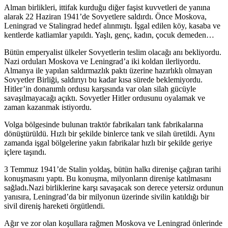
Alman birlikleri, ittifak kurduğu diğer faşist kuvvetleri de yanına
alarak 22 Haziran 1941’de Sovyetlere saldırdı. Önce Moskova,
Leningrad ve Stalingrad hedef alınmıştı. İşgal edilen köy, kasaba ve
kentlerde katliamlar yapıldı. Yaşlı, genç, kadın, çocuk demeden…
Bütün emperyalist ülkeler Sovyetlerin teslim olacağı anı bekliyordu.
Nazi orduları Moskova ve Leningrad’a iki koldan ilerliyordu.
Almanya ile yapılan saldırmazlık paktı üzerine hazırlıklı olmayan
Sovyetler Birliği, saldırıyı bu kadar kısa sürede beklemiyordu.
Hitler’in donanımlı ordusu karşısında var olan silah gücüyle
savaşılmayacağı açıktı. Sovyetler Hitler ordusunu oyalamak ve
zaman kazanmak istiyordu.
Volga bölgesinde bulunan traktör fabrikaları tank fabrikalarına
dönüştürüldü. Hızlı bir şekilde binlerce tank ve silah üretildi. Aynı
zamanda işgal bölgelerine yakın fabrikalar hızlı bir şekilde geriye
içlere taşındı.
3 Temmuz 1941’de Stalin yoldaş, bütün halkı direnişe çağıran tarihi
konuşmasını yaptı. Bu konuşma, milyonların direnişe katılmasını
sağladı.Nazi birliklerine karşı savaşacak son derece yetersiz ordunun
yanısıra, Leningrad’da bir milyonun üzerinde sivilin katıldığı bir
sivil direniş hareketi örgütlendi.
Ağır ve zor olan koşullara rağmen Moskova ve Leningrad önlerinde