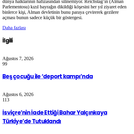
dünya halklarının hafızasından silinemiyor. Reichstag’ın (Alman
Parlementosu) kızıl bayrağın dikildiği köşesini her yıl ziyaret eden
binlerce kişi, Alman devletinin bunu paraya çevirerek gezilere
açması bunun sadece küçük bir göstergesi.
Daha fazlası
İlgili
Ağustos 7, 2026
99
Beş çocuğu ile ‘deport kampı’nda
Ağustos 6, 2026
113
İsviçre’nin İade Ettiği Bahar Yalçınkaya
Türkiye’de Tutuklandı