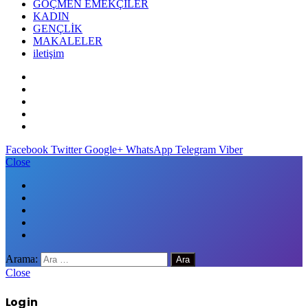
GÖÇMEN EMEKÇİLER
KADIN
GENÇLİK
MAKALELER
iletişim
Facebook
Twitter
Google+
WhatsApp
Telegram
Viber
Close
Arama:
Close
Log in