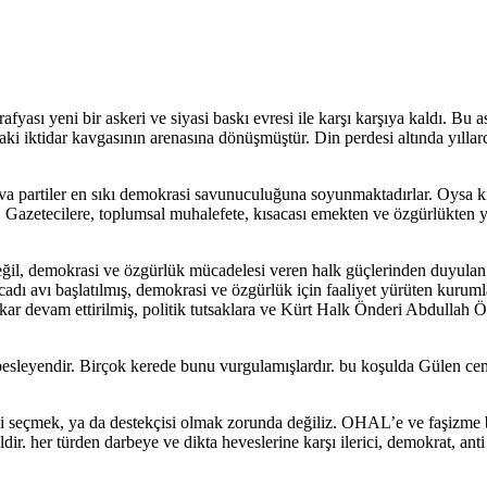
fyası yeni bir askeri ve siyasi baskı evresi ile karşı karşıya kaldı. Bu
ndaki iktidar kavgasının arenasına dönüşmüştür. Din perdesi altında yılla
uva partiler en sıkı demokrasi savunuculuğuna soyunmaktadırlar. Oysa ki
a, Gazetecilere, toplumsal muhalefete, kısacası emekten ve özgürlükten y
, demokrasi ve özgürlük mücadelesi veren halk güçlerinden duyulan ko
ı avı başlatılmış, demokrasi ve özgürlük için faaliyet yürüten kurumları
kar devam ettirilmiş, politik tutsaklara ve Kürt Halk Önderi Abdullah Öca
esleyendir. Birçok kerede bunu vurgulamışlardır. bu koşulda Gülen ce
birini seçmek, ya da destekçisi olmak zorunda değiliz. OHAL’e ve faşizm
ir. her türden darbeye ve dikta heveslerine karşı ilerici, demokrat, an