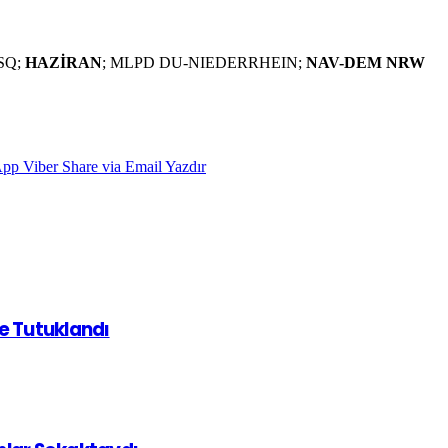
SSQ;
HAZİRAN
; MLPD DU-NIEDERRHEIN;
NAV-DEM NRW
App
Viber
Share via Email
Yazdır
de Tutuklandı