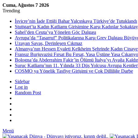
Cuma, Ağustos 7 2026
Trending
İsviçre’nin İade Ettiği Bahar Yalçınkaya Türkiye’de Tutuklandı
Stuttgart’ta Kadın Katliamı Girişimine Karşı Kadınlar Sokaktay
Sahel’den Ceuta’ya Yönelen Göç Dalgası
Avrupa’da “Tasarruf” Politikalarına Karşı Grev Dalgası Büyüy
Uzayan Savaş, Derinleşen Çıkmaz
Almanya’nın Hessen Eyaleti Kelkheim Şehrinde Kadın Cinaye
Fransız Burjuvazisi Fırsat Bu Fırsat, Yasa Üstüne Yasa Çıkarıyo
Bologna’da Abderrahim Fakir’in Ölümü İtalya’yı Ayağa Kaldır
Suruç Katliamı’nın 11. Yılında 33 Düş Yolcusu Avrupa Kentler
COSMO ya Yönelik Tasfiye Girişimi ve Çok Dilliliğe Darbe
Sidebar
Log in
Random Post
Menü