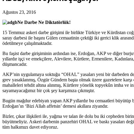
Ağustos 23, 2016
Ne Darbe Ne Diktatörlük!
15 Temmuz askeri darbe girişimi ile birlikte Türkiye ve Kürdistan coğra
saray darbesi ile başını Gülen cemaatinin çektiği iki gerici klik arası
ödetilmeye çalışılmaktadır.
Bu faşist darbe girişiminin ardından ise, Erdoğan, AKP ve diğer burj
yıllardır işçi ve emekçilere, Alevilere, Kürtlere, Ermenilere, Kadınlar
düşmancadır.
AKP’nin uygulamaya soktuğu “OHAL” yasaları yeni bir darbeden değil
grev yasaklanmış, Özgür Gündem başta olmak üzere gazetelere karşı cad
mahalleleri tehdit altına alınmış, Kürtlere yönelik topyekûn imha ve in
sayamayacağımız bir çok şey karşımıza çıkmıştır.
Bugün mağdur edebiyatı yapan AKP yıllardır bu cemaatleri büyütüp b
Erdoğan’ın ‘Bizi Allah affetsin’ demesi akıllara ziyandır.
Bizler, çıkar ilişkileri ile, yağma ve talan ile dolu bu iki cepheden 
büyütmeliyiz. Askeri darbenin panzehiri OHAL ve baskı yasaları değild
tüm halkımızı davet ediyoruz.