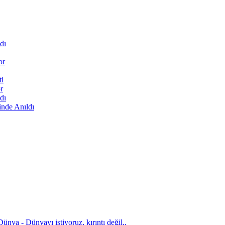
dı
or
ti
r
dı
inde Anıldı