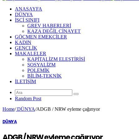
ANASAYFA
DÜNYA
İŞÇİ SINIFI
GREV HABERLERİ
KAZA DEĞİL CİNAYET
GÖÇMEN EMEKÇİLER
KADIN
GENÇLİK
MAKALELER
KAPİTALİZM ELEŞTİRİSİ
SOSYALİZM
POLEMİK
BİLİM-TEKNİK
ILETIŞIM
Random Post
Home
/
DÜNYA
/
ADGB / NRW eyleme çağırıyor
DÜNYA
ADGB / NRW eyleme çağırıyor