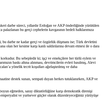
 askeri darbe süreci, yıllardır Erdoğan ve AKP önderliğinde yürütülen
rca palazlanan bu gerçi cephelerin kavgasının bedeli halklarımıza
, bu darbe ne kadar gerçi ve özgürlük düşmanı ise; Türk devletini
ana olan her kesime karşı kanlı saldırılarına devam etmesi ile o dara
rkudur. Bu sebepledir ki; işçi ve emekçilere her türlü eylem ve
mızın baskı altına alınması, devrimcilerin evleri basılmış, Alevi
lan’a yönelik tecrit koşulları ağırlaştırılmış ve daha
maatine destek sunan, sempati duyan herkes tutuklanırken, AKP ve
e boyun eğmeden, saray diktatörlüğüne karşı demokratik direnişi
ti emperyalist ve yurtsever güçler olarak düzenleyeceğimiz yürüyüşe