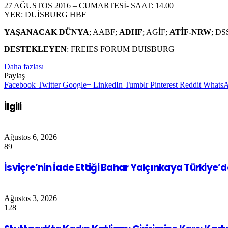
27 AĞUSTOS 2016 – CUMARTESİ- SAAT: 14.00
YER: DUİSBURG HBF
YAŞANACAK DÜNYA
; AABF;
ADHF
; AGİF;
ATİF-NRW
; D
DESTEKLEYEN
: FREIES FORUM DUISBURG
Daha fazlası
Paylaş
Facebook
Twitter
Google+
LinkedIn
Tumblr
Pinterest
Reddit
Whats
İlgili
Ağustos 6, 2026
89
İsviçre’nin İade Ettiği Bahar Yalçınkaya Türkiye’
Ağustos 3, 2026
128