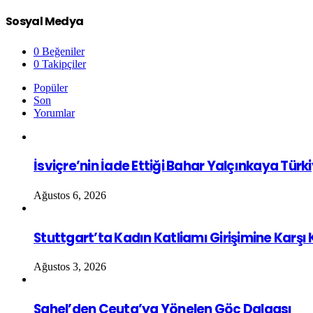
Sosyal Medya
0
Beğeniler
0
Takipçiler
Popüler
Son
Yorumlar
İsviçre’nin İade Ettiği Bahar Yalçınkaya Türk
Ağustos 6, 2026
Stuttgart’ta Kadın Katliamı Girişimine Karşı
Ağustos 3, 2026
Sahel’den Ceuta’ya Yönelen Göç Dalgası