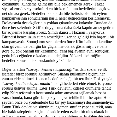
çözümünü, gündeme gelmesini bile beklememek gerek. Fakat
siyasal zor devreye sokulurken bir kere bunun hedeflerinin açık ve
net olması gerek. Hedefleri kafalarda bile belirsiz olan bir eylem
kampanyasının sonuçlarının nasıl, neler getireceğini kesitiremeyiz.
Dolayısıyla destekçilerinin yoldan çıkartılması kolaydır. Bundan da
önce her seferinde
Sisifos
duygusuna daha fazla kapılmamızı getiren
bir söylemle karşılaşıyoruz. Şimdi ikinci 1 Haziran’ı yaşıyoruz.
Birincisi bence uzun süren sessizliğin üzerine geldiği için başarılı bir
kampanyaydı. Sonuçlarını seçimlerden önce Kürt halkının kendine
olan güveninde belirgin bir güçlenme olarak göstermişti ve bana
göre bu çok önemli bir kazanımdı. Yeni başlayanın aynı sonuçları
getirebileceğinden o kadar emin değilim. Yukarda belirttiğim
hedefler konusundaki suskunluk yüzünden.
Diğer taraftan
“savaşın kentlere taşınacağı”
na dair sözler ve ilk
işaretler biraz sorunlu görünüyor. Silahın kullanılma biçimi her
zaman elde edilmek istenen hedeflere bağlı bir tercihtir. Dolayısıyla
“savaşı kentlere kaydırmakla”
hangi hedefleri elde etmek istiyoruz
sorusu geliyor aklıma. Eğer Türk devletini kitlesel ölümlerle tehdit
edip Kürt reformları konusunda adım atmasını sağlamak hesabı
varsa bunda, bana göre bu çok yanlış ve tehlikeli bir hesaptır. Her
şeyden önce bu yöntemlerle biz bir şey kazanmayı düşünmemeliyiz.
Bunu Türk devleti ve sömürücü egemen sınıflar yapar sürekli, ama
biz haklı taleplerimiz için mücadele eden ezilen bir ulus olarak bu
yollara başvurmamalıyız. Bu bizim haklılığımıza da gölge düşürür.