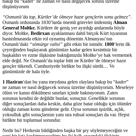
bakıp bu “kader” ne zaman ve nasıl değişecek sorusu üzerine
düşünüyorum
“Osmanlı’da top, Kürtler’de ölmeye hazır gençlerin sonu gelmez”
.
Osmanlı ordusunda 1830’larda önemli görevler üstlenmiş
Alman
General Moltke
, Kürtlere de geniş yer
ayırdığı anılarında böyle
diyor. Moltke,
Bedirxan
ayaklanması dahil birçok Kürt isyanının
bastırılmasında etkin rol oynamış dönemin Almanyası’nın
Osmanlı’daki
“sömürge valisi”
gibi etkin bir isimdir.
1800
‘lerin ilk
çeyreğinden başlayarak günümüze kadar gelen kesintisiz bir
başkaldırı ve ezme ilişkisine baktığımızda Moltke’ye hak vermemek
elde değil. Ne Osmanlı’da toplar bitti ne Kürtler’de ölmeye hazır
gençler tükendi. Cumhuriyetle birlikte bu ilişki sürdü… Ve
günümüzde de hala öyle.
1 Haziran
‘dan bu yana meydana gelen olaylara bakıp bu “
kader
”
ne zaman ve nasıl değişecek sorusu üzerine düşünüyorum. Meseleye
ölüm ve kanın dökülmesi sınırları içinde bakmıyorum. Zaten
sorunun kendisi de değildir bunlar, sonuçtur. Genellikle sorunun
diğer sonuçlardan daha keskin, daha göze batar olduğu için ölümler
olduğu zaman konu gündeme gelir. Oysa sorunun işsizlik, açlık,
yoksulluk gibi sonuçlarının yanı sıra ruhsal sonuçları da var. Hepsi
birlikte bir toplumsal sorundur.
Nedir bu? Herkesin bildiğinden başka bir şey söylemeyeceğim ve
yeni bir kıta keşfetmeyeceğim; bu iki halk arasındaki ilişkinin