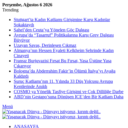
Perşembe, Ağustos 6 2026
Trending
Stuttgart’ta Kadın Katliamı Girişimine Karşı Kadınlar
Sokaktaydı
Sahel’den Ceuta’ya Yönelen Göç Dalgası
Avrupa’da “Tasarruf” Politikalarına Karşı Grev Dalgası
Büyüyor
Uzayan Savaş, Derinleşen Çıkmaz
Almanya’nın Hessen Eyaleti Kelkheim Şehrinde Kadın
Cinayeti
Fransız Burjuvazisi Fırsat Bu Fırsat, Yasa Üstüne Yasa
Çıkarıyor
Bologna’da Abderrahim Fakir’in Ölümü İtalya’yı Ayağa
Kaldırdı
Suruç Katliamı’nın 11. Yılında 33 Düş Yolcusu Avrupa
Kentlerinde Anıldı
COSMO ya Yönelik Tasfiye Girişimi ve Çok Dilliliğe Darbe
ABD’nin Gestapo’suna Dönüşen ICE’den Bir Katliam Daha
Menü
ANASAYFA