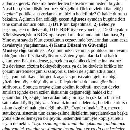
anlamak gerek. Yukarda hedeflerden bahsetmemin nedeni buydu.
Nasıl bir çözüm düşünüyoruz? Sözgelimi Türk devletini ilan ettiği
“
açılım
” politikasına zorlamak mı bizim hedefimiz? O halde duruma
bakalım. Açılımın ilan edildiği geçen
Ağustos
ayından bugüne dört
tane somut sonucu oldu:
1
)
DTP
‘nin kapatılması,
2
) Belediye
başkanı, eski milletvekili, DTP-
BDP
üye ve yöneticisi 1500’e yakın
Kürt siyasetçisinin
KCK
operasyonları adı altında tutuklanması,
3
)
Yine aynı sayıda Kürt çocuğunun cezaevinde boylarından uzun ceza
davalarıyla yargılanması,
4
)
Kamu Düzeni ve Güvenliği
Müsteşarlığı
kurulması. Açılımın inkar ve imha politikasının devamı
olduğunu her fırsatta söylüyoruz. Zaten yapılanlar da bizi haklı
çıkartıyor. Fakat nedense, gerçekten açılabileceklerine inanıyoruz.
Bu devletten çözüm bekleyebiliyoruz ya da bu devletle birlikte bir
çözüm üretebileceğimizi sanıyoruz. Belki de açılım adı altında
başlayan politikayla bir gedik açarsak gerisi zaten gelir mantığı
yüzünden böyle düşünüyoruz. Taleplerimizi de buna göre öne
sürüyoruz. Sonuçta ortaya çıkan çözüm fotoğrafı, mevcut devlet
sınırları içinde ezen ezilen ilişkisinin değişmediği haldeki bir
çözümdür. Üç kağıtçı tüccardan fahiş bir fiyatla çok kötü bir mal
satın alan köylü gibiyiz… Ama bizim mücadelemiz, bedeli ne olursa
olsun özgür olmak için değil miydi?.. Özgür olmak!.. Bu, mevcut
statükoyu, sistemin tüm ezme-ezilme ilişkilerini parçalamaktan başka
yolla elde edilemeyen bir şeydir. Sistemden tümüyle kopuş sürekli
isyan demektir:
“İsyan sömürge durumundan çıkmanın, aldatmaca
olmayan tek yoludur ve sömürge insanı bunu er ya da geç keşfeder.