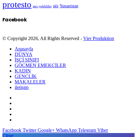
protesto
Yunanistan
sarı yelekliler
tikb
Facebook
© Copyright 2026, All Rights Reserved -
Vier Produktion
Anasayfa
DÜNYA
İŞÇİ SINIFI
GÖÇMEN EMEKÇİLER
KADIN
GENÇLİK
MAKALELER
iletişim
Facebook
Twitter
Google+
WhatsApp
Telegram
Viber
Close