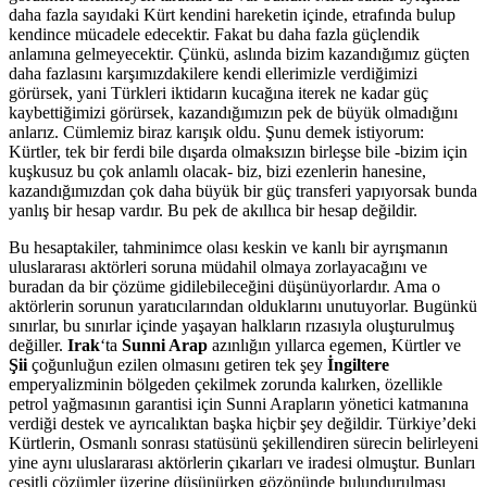
daha fazla sayıdaki Kürt kendini hareketin içinde, etrafında bulup
kendince mücadele edecektir. Fakat bu daha fazla güçlendik
anlamına gelmeyecektir. Çünkü, aslında bizim kazandığımız güçten
daha fazlasını karşımızdakilere kendi ellerimizle verdiğimizi
görürsek, yani Türkleri iktidarın kucağına iterek ne kadar güç
kaybettiğimizi görürsek, kazandığımızın pek de büyük olmadığını
anlarız. Cümlemiz biraz karışık oldu. Şunu demek istiyorum:
Kürtler, tek bir ferdi bile dışarda olmaksızın birleşse bile -bizim için
kuşkusuz bu çok anlamlı olacak- biz, bizi ezenlerin hanesine,
kazandığımızdan çok daha büyük bir güç transferi yapıyorsak bunda
yanlış bir hesap vardır. Bu pek de akıllıca bir hesap değildir.
Bu hesaptakiler, tahminimce olası keskin ve kanlı bir ayrışmanın
uluslararası aktörleri soruna müdahil olmaya zorlayacağını ve
buradan da bir çözüme gidilebileceğini düşünüyorlardır. Ama o
aktörlerin sorunun yaratıcılarından olduklarını unutuyorlar. Bugünkü
sınırlar, bu sınırlar içinde yaşayan halkların rızasıyla oluşturulmuş
değiller.
Irak
‘ta
Sunni Arap
azınlığın yıllarca egemen, Kürtler ve
Şii
çoğunluğun ezilen olmasını getiren tek şey
İngiltere
emperyalizminin bölgeden çekilmek zorunda kalırken, özellikle
petrol yağmasının garantisi için Sunni Arapların yönetici katmanına
verdiği destek ve ayrıcalıktan başka hiçbir şey değildir. Türkiye’deki
Kürtlerin, Osmanlı sonrası statüsünü şekillendiren sürecin belirleyeni
yine aynı uluslararası aktörlerin çıkarları ve iradesi olmuştur. Bunları
çeşitli çözümler üzerine düşünürken gözönünde bulundurulması