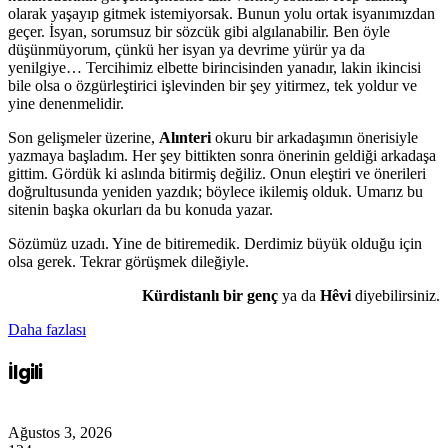
olarak yaşayıp gitmek istemiyorsak. Bunun yolu ortak isyanımızdan
geçer. İsyan, sorumsuz bir sözcük gibi algılanabilir. Ben öyle
düşünmüyorum, çünkü her isyan ya devrime yürür ya da
yenilgiye… Tercihimiz elbette birincisinden yanadır, lakin ikincisi
bile olsa o özgürleştirici işlevinden bir şey yitirmez, tek yoldur ve
yine denenmelidir.
Son gelişmeler üzerine,
Alınteri
okuru bir arkadaşımın önerisiyle
yazmaya başladım. Her şey bittikten sonra önerinin geldiği arkadaşa
gittim. Gördük ki aslında bitirmiş değiliz. Onun eleştiri ve önerileri
doğrultusunda yeniden yazdık; böylece ikilemiş olduk. Umarız bu
sitenin başka okurları da bu konuda yazar.
Sözümüz uzadı. Yine de bitiremedik. Derdimiz büyük olduğu için
olsa gerek. Tekrar görüşmek dileğiyle.
Kürdistanlı bir genç
ya da
Hêvi
diyebilirsiniz.
Daha fazlası
İlgili
Ağustos 3, 2026