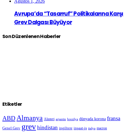
Ağustos 1, 2026
Avrupa’da “Tasarruf” Politikalarına Karşı
Grev Dalgası Büyüyor
Son Düzenlenen Haberler
Etiketler
Almanya
ABD
fransa
dünyada korona
Alınteri
arjantin
brezilya
grev
hindistan
Genel Grev
inşaat-iş
ingiltere
macron
italya