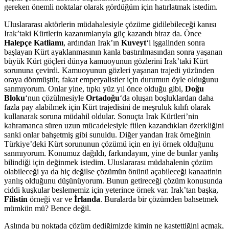
gereken önemli noktalar olarak gördüğüm için hatırlatmak istedim.
Uluslararası aktörlerin müdahalesiyle çözüme gidilebileceği kanısı
Irak’taki Kürtlerin kazanımlarıyla güç kazandı biraz da. Önce
Halepçe Katliamı
, ardından Irak’ın
Kuveyt
‘i işgalinden sonra
başlayan Kürt ayaklanmasının kanla bastırılmasından sonra yaşanan
büyük Kürt göçleri dünya kamuoyunun gözlerini Irak’taki Kürt
sorununa çevirdi. Kamuoyunun gözleri yaşanan trajedi yüzünden
oraya dönmüştür, fakat emperyalistler için durumun öyle olduğunu
sanmıyorum. Onlar yine, tıpkı yüz yıl önce olduğu gibi,
Doğu
Bloku
‘nun çözülmesiyle
Ortadoğu
‘da oluşan boşluklardan daha
fazla pay alabilmek için Kürt trajedisini de meşruluk kılıfı olarak
kullanarak soruna müdahil oldular. Sonuçta Irak Kürtleri’nin
kahramanca süren uzun mücadelesiyle fiilen kazandıkları özerkliğini
sanki onlar bahşetmiş gibi sunuldu. Diğer yandan Irak örneğinin
Türkiye’deki Kürt sorununun çözümü için en iyi örnek olduğunu
sanmıyorum. Konumuz dağıldı, farkındayım, yine de bunlar yanlış
bilindiği için değinmek istedim. Uluslararası müdahalenin çözüm
olabileceği ya da hiç değilse çözümün önünü açabileceği kanaatinin
yanlış olduğunu düşünüyorum. Bunun getireceği çözüm konusunda
ciddi kuşkular beslememiz için yeterince örnek var. Irak’tan başka,
Filistin
örneği var ve
İrlanda
. Buralarda bir çözümden bahsetmek
mümkün mü? Bence değil.
Aslında bu noktada çözüm dediğimizde kimin ne kastettiğini açmak,