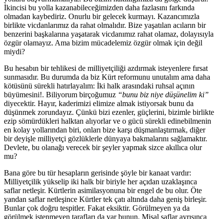
İkincisi bu yolla kazanabileceğimizden daha fazlasını farkında
olmadan kaybediriz. Onurlu bir gelecek kurmayı. Kazancımızla
birlikte vicdanlarımız da rahat olmalıdır. Bize yaşatılan acıların bir
benzerini başkalarına yaşatarak vicdanımız rahat olamaz, dolayısıyla
özgür olamayız. Ama bizim mücadelemiz özgür olmak için değil
miydi?
Bu hesabın bir tehlikesi de milliyetçiliği azdırmak isteyenlere fırsat
sunmasıdır. Bu durumda da biz Kürt reformunu unutalım ama daha
kötüsünü sürekli hatırlayalım: İki halk arasındaki ruhsal açının
büyümesini!. Biliyorum birçoğumuz
“bunu biz niye düşünelim ki”
diyecektir. Hayır, kaderimizi elimize almak istiyorsak bunu da
düşünmek zorundayız. Çünkü bizi ezenler, güçlerini, bizimle birlikte
ezip sömürdükleri halktan alıyorlar ve o gücü sürekli edinebilmenin
en kolay yollarından biri, onları bize karşı düşmanlaştırmak, diğer
bir deyişle milliyetçi gözlüklerle dünyaya bakmalarını sağlamaktır.
Devlete, bu olanağı verecek bir şeyler yapmak sizce akıllıca olur
mu?
Bana göre bu tür hesapların gerisinde şöyle bir kanaat vardır:
Milliyetçilik yükselip iki halk bir biriyle her açıdan uzaklaşınca
saflar netleşir. Kürtlerin asimilasyonuna bir engel de bu olur. Öte
yandan saflar netleşince Kürtler tek çatı altında daha geniş birleşir.
Bunlar çok doğru tespitler. Fakat eksiktir. Görülmeyen ya da
görülmek istenmeyen tarafları da var bunun. Misal saflar ayrışınca