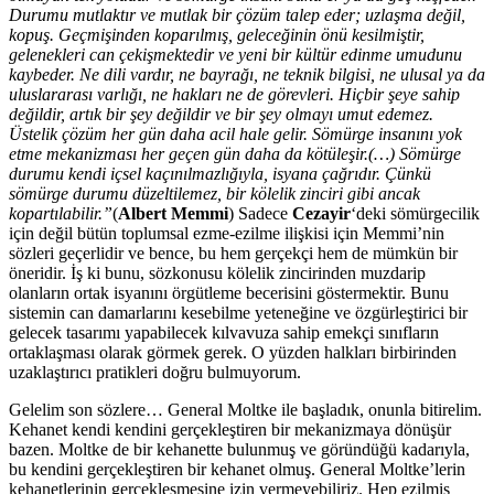
Durumu mutlaktır ve mutlak bir çözüm talep eder; uzlaşma değil,
kopuş. Geçmişinden koparılmış, geleceğinin önü kesilmiştir,
gelenekleri can çekişmektedir ve yeni bir kültür edinme umudunu
kaybeder. Ne dili vardır, ne bayrağı, ne teknik bilgisi, ne ulusal ya da
uluslararası varlığı, ne hakları ne de görevleri. Hiçbir şeye sahip
değildir, artık bir şey değildir ve bir şey olmayı umut edemez.
Üstelik çözüm her gün daha acil hale gelir. Sömürge insanını yok
etme mekanizması her geçen gün daha da kötüleşir.(…) Sömürge
durumu kendi içsel kaçınılmazlığıyla, isyana çağrıdır. Çünkü
sömürge durumu düzeltilemez, bir kölelik zinciri gibi ancak
kopartılabilir.”
(
Albert Memmi
) Sadece
Cezayir
‘deki sömürgecilik
için değil bütün toplumsal ezme-ezilme ilişkisi için Memmi’nin
sözleri geçerlidir ve bence, bu hem gerçekçi hem de mümkün bir
öneridir. İş ki bunu, sözkonusu kölelik zincirinden muzdarip
olanların ortak isyanını örgütleme becerisini göstermektir. Bunu
sistemin can damarlarını kesebilme yeteneğine ve özgürleştirici bir
gelecek tasarımı yapabilecek kılvavuza sahip emekçi sınıfların
ortaklaşması olarak görmek gerek. O yüzden halkları birbirinden
uzaklaştırıcı pratikleri doğru bulmuyorum.
Gelelim son sözlere… General Moltke ile başladık, onunla bitirelim.
Kehanet kendi kendini gerçekleştiren bir mekanizmaya dönüşür
bazen. Moltke de bir kehanette bulunmuş ve göründüğü kadarıyla,
bu kendini gerçekleştiren bir kehanet olmuş. General Moltke’lerin
kehanetlerinin gerçekleşmesine izin vermeyebiliriz. Hep ezilmiş