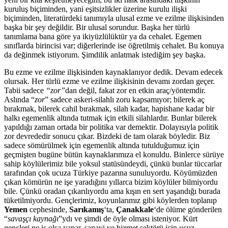
kuruluş biçiminden, yani eşitsizlikler üzerine kurulu ilişki
biçiminden, literatürdeki tanımıyla ulusal ezme ve ezilme ilişkisinden
başka bir şey değildir. Bir ulusal sorundur. Başka her türlü
tanımlama bana göre ya ikiyüzlülüktür ya da cehalet. Egemen
sınıflarda birincisi var; diğerlerinde ise öğretilmiş cehalet. Bu konuya
da değinmek istiyorum. Şimdilik anlatmak istediğim şey başka.
Bu ezme ve ezilme ilişkisinden kaynaklanıyor dedik. Devam edecek
olursak. Her türlü ezme ve ezilme ilişkisinin devamı zordan geçer.
Tabii sadece
“zor”
dan değil, fakat zor en etkin araç/yöntemdir.
Aslında “
zor
” sadece askeri-silahlı zoru kapsamıyor; bilerek aç
bırakmak, bilerek cahil bırakmak, silah kadar, hapishane kadar bir
halkı egemenlik altında tutmak için etkili silahlardır. Bunlar bilerek
yapıldığı zaman ortada bir politika var demektir. Dolayısıyla politik
zor devrededir sonucu çıkar. Bizdeki de tam olarak böyledir. Biz
sadece sömürülmek için egemenlik altında tutulduğumuz için
geçmişten bugüne bütün kaynaklarımıza el konuldu. Binlerce sürüye
sahip köylülerimiz bile yoksul statüsündeydi, çünkü bunlar tüccarlar
tarafından çok ucuza Türkiye pazarına sunuluyordu. Köyümüzden
çıkan kömürün ne işe yaradığını yıllarca bizim köylüler bilmiyordu
bile. Çünkü oradan çıkarılıyordu ama kışın en sert yaşandığı burada
tüketilmiyordu. Gençlerimiz, koyunlarımız gibi köylerden toplanıp
Yemen
cephesinde,
Sarıkamış
‘ta,
Çanakkale
‘de ölüme gönderilen
“
savaşçı kaynağı
”ydı ve şimdi de öyle olması isteniyor. Kürt
gençleri ne iş olsa yapar, sanayi ve hizmet sektörü için ucuz