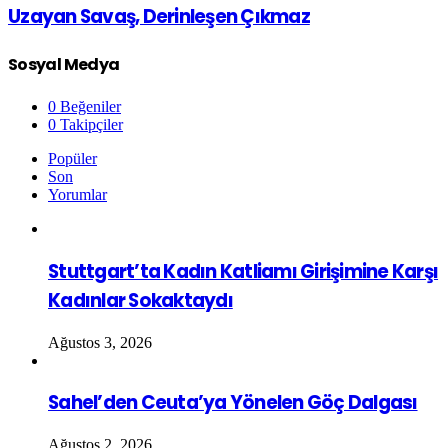
Uzayan Savaş, Derinleşen Çıkmaz
Sosyal Medya
0
Beğeniler
0
Takipçiler
Popüler
Son
Yorumlar
Stuttgart’ta Kadın Katliamı Girişimine Karşı
Kadınlar Sokaktaydı
Ağustos 3, 2026
Sahel’den Ceuta’ya Yönelen Göç Dalgası
Ağustos 2, 2026