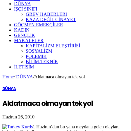
DÜNYA
İŞÇİ SINIFI
GREV HABERLERİ
KAZA DEĞİL CİNAYET
GÖÇMEN EMEKÇİLER
KADIN
GENÇLİK
MAKALELER
KAPİTALİZM ELEŞTİRİSİ
SOSYALİZM
POLEMİK
BİLİM-TEKNİK
ILETIŞIM
Home
/
DÜNYA
/
Aldatmaca olmayan tek yol
DÜNYA
Aldatmaca olmayan tek yol
Haziran 26, 2010
1 Haziran’dan bu yana meydana gelen olaylara