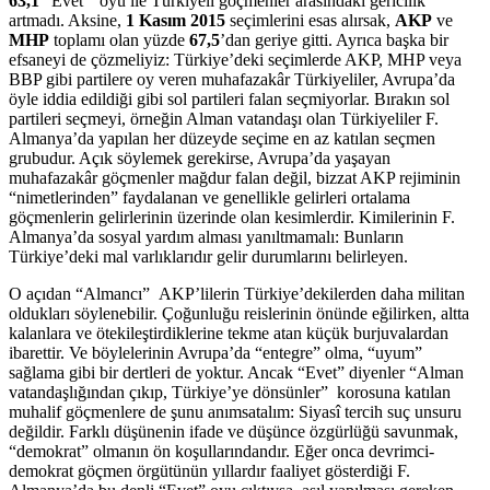
63,1
“Evet” oyu ile Türkiyeli göçmenler arasındaki gericilik
artmadı. Aksine,
1 Kasım 2015
seçimlerini esas alırsak,
AKP
ve
MHP
toplamı olan yüzde
67,5
’dan geriye gitti. Ayrıca başka bir
efsaneyi de çözmeliyiz: Türkiye’deki seçimlerde AKP, MHP veya
BBP gibi partilere oy veren muhafazakâr Türkiyeliler, Avrupa’da
öyle iddia edildiği gibi sol partileri falan seçmiyorlar. Bırakın sol
partileri seçmeyi, örneğin Alman vatandaşı olan Türkiyeliler F.
Almanya’da yapılan her düzeyde seçime en az katılan seçmen
grubudur. Açık söylemek gerekirse, Avrupa’da yaşayan
muhafazakâr göçmenler mağdur falan değil, bizzat AKP rejiminin
“nimetlerinden” faydalanan ve genellikle gelirleri ortalama
göçmenlerin gelirlerinin üzerinde olan kesimlerdir. Kimilerinin F.
Almanya’da sosyal yardım alması yanıltmamalı: Bunların
Türkiye’deki mal varlıklarıdır gelir durumlarını belirleyen.
O açıdan “Almancı” AKP’lilerin Türkiye’dekilerden daha militan
oldukları söylenebilir. Çoğunluğu reislerinin önünde eğilirken, altta
kalanlara ve ötekileştirdiklerine tekme atan küçük burjuvalardan
ibarettir. Ve böylelerinin Avrupa’da “entegre” olma, “uyum”
sağlama gibi bir dertleri de yoktur. Ancak “Evet” diyenler “Alman
vatandaşlığından çıkıp, Türkiye’ye dönsünler” korosuna katılan
muhalif göçmenlere de şunu anımsatalım: Siyasî tercih suç unsuru
değildir. Farklı düşünenin ifade ve düşünce özgürlüğü savunmak,
“demokrat” olmanın ön koşullarındandır. Eğer onca devrimci-
demokrat göçmen örgütünün yıllardır faaliyet gösterdiği F.