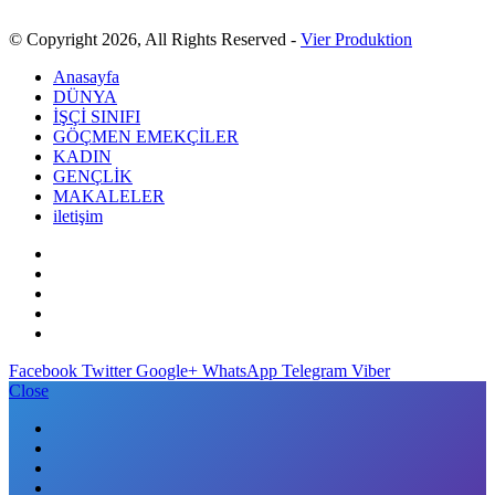
© Copyright 2026, All Rights Reserved -
Vier Produktion
Anasayfa
DÜNYA
İŞÇİ SINIFI
GÖÇMEN EMEKÇİLER
KADIN
GENÇLİK
MAKALELER
iletişim
Facebook
Twitter
Google+
WhatsApp
Telegram
Viber
Close