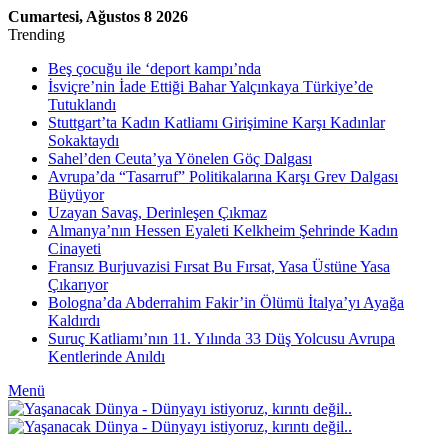
Cumartesi, Ağustos 8 2026
Trending
Beş çocuğu ile ‘deport kampı’nda
İsviçre’nin İade Ettiği Bahar Yalçınkaya Türkiye’de
Tutuklandı
Stuttgart’ta Kadın Katliamı Girişimine Karşı Kadınlar
Sokaktaydı
Sahel’den Ceuta’ya Yönelen Göç Dalgası
Avrupa’da “Tasarruf” Politikalarına Karşı Grev Dalgası
Büyüyor
Uzayan Savaş, Derinleşen Çıkmaz
Almanya’nın Hessen Eyaleti Kelkheim Şehrinde Kadın
Cinayeti
Fransız Burjuvazisi Fırsat Bu Fırsat, Yasa Üstüne Yasa
Çıkarıyor
Bologna’da Abderrahim Fakir’in Ölümü İtalya’yı Ayağa
Kaldırdı
Suruç Katliamı’nın 11. Yılında 33 Düş Yolcusu Avrupa
Kentlerinde Anıldı
Menü