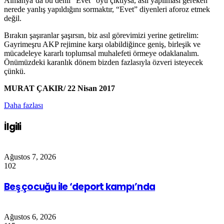
Almanya’da bu denli “Evet” oyu çıktıysa, asıl yapılması gereken
nerede yanlış yapıldığını sormaktır, “Evet” diyenleri aforoz etmek
değil.
Bırakın şaşıranlar şaşırsın, biz asıl görevimizi yerine getirelim:
Gayrimeşru AKP rejimine karşı olabildiğince geniş, birleşik ve
mücadeleye kararlı toplumsal muhalefeti örmeye odaklanalım.
Önümüzdeki karanlık dönem bizden fazlasıyla özveri isteyecek
çünkü.
MURAT ÇAKIR/ 22 Nisan 2017
Daha fazlası
İlgili
Ağustos 7, 2026
102
Beş çocuğu ile ‘deport kampı’nda
Ağustos 6, 2026