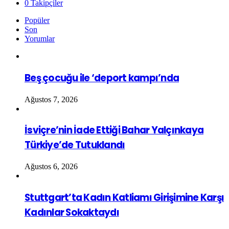
0
Takipçiler
Popüler
Son
Yorumlar
Beş çocuğu ile ‘deport kampı’nda
Ağustos 7, 2026
İsviçre’nin İade Ettiği Bahar Yalçınkaya
Türkiye’de Tutuklandı
Ağustos 6, 2026
Stuttgart’ta Kadın Katliamı Girişimine Karşı
Kadınlar Sokaktaydı