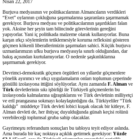
Nisan 22, 2017
Burjuva medyasının ve politikacılarının Almancıların verdikleri
“Evet” oylarının çokluğuna şaşırmalarına şaşıranlara şaşırmamak
gerekiyor. Burjuva medyası ve politikacılarının şaşırdıkları falan
yok. Aksine her şeyin tam bilincinde
görevlerinin gereğini
yapıyorlar. Yani iç politikada malzeme olarak kullanıyorlar. Buna
karşın ırkçı söylemlerin tetiklemesiyle koruma refleksini gösteren
göçmen kökenli liberallerimizin şaşırmaları sahici. Küçük burjuva
uzmanlarımızın ufku burjuva medyasıyla sınırlı olduğundan, dar
bakış açısından kurtulamıyorlar. O nedenle şaşkınlıklarına
şaşırmamak gerekiyor.
Devrimci-demokratik göçmen örgütleri on yıllardır göçmenlere
yönelik ayırımcı ve ırkçı uygulamaların onları toplumun çeperinde
gönüllü izolasyona ittiğini söylüyorlar. Aynı zamanda
F. Alman
ve
Türk
devletlerinin sıkı işbirliği ile Türkiyeli göçmenlerin bu
izolasyonda kalmalarına uğraştıklarını ve Türk devletinin milliyetçi
ve eril prangasına sokmayı kolaylaştırdığını da. Türkiyeliler “Türk
kaldığı” müddetçe Türk devleti lobici kuşak olacak bir kitleye, F.
Alman devleti de, her ihtiyaç duyulduğunda günah keçisi rolünü
verebileceği toplumsal gruba sahip olacaklar.
Gayrimeşru referandum sonuçları bu tabloyu teyit ediyor aslında.
Ama burada bir kaç noktaya açıklık getirmek gerekiyor:
Yüzde