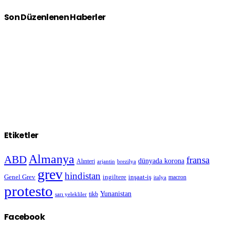
Son Düzenlenen Haberler
Etiketler
Almanya
ABD
fransa
dünyada korona
Alınteri
arjantin
brezilya
grev
hindistan
Genel Grev
inşaat-iş
ingiltere
macron
italya
protesto
Yunanistan
sarı yelekliler
tikb
Facebook