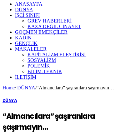
ANASAYFA
DÜNYA
İŞÇİ SINIFI
GREV HABERLERİ
KAZA DEĞİL CİNAYET
GÖÇMEN EMEKÇİLER
KADIN
GENÇLİK
MAKALELER
KAPİTALİZM ELEŞTİRİSİ
SOSYALİZM
POLEMİK
BİLİM-TEKNİK
ILETIŞIM
Home
/
DÜNYA
/
“Almancılara” şaşıranlara şaşırmayın…
DÜNYA
“Almancılara” şaşıranlara
şaşırmayın…