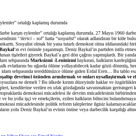
eylemler” ortalığı kaplamış durumda
arbe karşıtı eylemler” ortalığı kaplamış durumda. 27 Mayıs 1960 darbes
kendisini ‘
‘ilerici – sol
” hatta “
sosyalist
” olarak adlandıran bir kitle bu
nkarttı.
Sosyalist olmak bir yana tutarlı demokrat olma iddiasındaki bir
 Baykal
‘ın evi önünde yaşanmıştı. Deniz Baykal’ın partiden istifa etme
lunan tişörtleri giyerek Baykal’a geri dön çağrısı yapmışlardı. Bir yand
 idam sehpasında
Marksizmi -Leninizmi
haykıran, halkların kardeşliği
halk evlatlarını bu uğurda ölüme yollayabilecek kadar gözü dönmüş, her 
dam sehpasında tereddütsüzce ölüme giden Erdal Eren… Bu tablo esasında 
oşaltıp devrimci özünden arındırmak ve onları uysallaştırmak ve ehl
ysuzlara ne demeli ? Bu ülkede kırıntı düzeyinde haklar ve özgürlükler
pleri, kendilerine verilen en ufak gözdağında savunmaktan gerisingeri k
opraklarda demokrasi mücadelesi ile devrim mücadelesinin birbirinden k
ve bu yolla işçi ve emekçilerin, ezilen halkların bilincini bulandırmay
 demokrasi mücadelesinde politik reform taleplerine ilgisiz kalamayacakla
arın yolu Deniz Baykal’ın evinin önüne veya darbecilik karşıtlığı altı