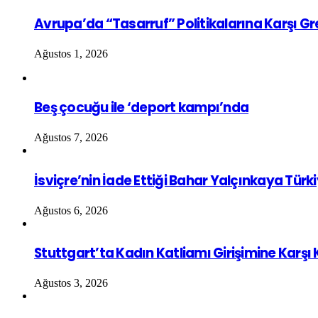
Avrupa’da “Tasarruf” Politikalarına Karşı G
Ağustos 1, 2026
Beş çocuğu ile ‘deport kampı’nda
Ağustos 7, 2026
İsviçre’nin İade Ettiği Bahar Yalçınkaya Türk
Ağustos 6, 2026
Stuttgart’ta Kadın Katliamı Girişimine Karşı
Ağustos 3, 2026