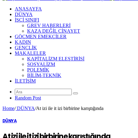
ANASAYFA
DÜNYA
İŞÇİ SINIFI
GREV HABERLERİ
KAZA DEĞİL CİNAYET
GÖÇMEN EMEKÇİLER
KADIN
GENÇLİK
MAKALELER
KAPİTALİZM ELEŞTİRİSİ
SOSYALİZM
POLEMİK
BİLİM-TEKNİK
ILETIŞIM
Random Post
Home
/
DÜNYA
/
At izi ile it izi birbirine karıştığında
DÜNYA
At izi ile it izi birbirine karıştığında