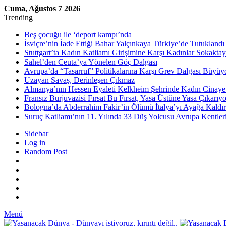
Cuma, Ağustos 7 2026
Trending
Beş çocuğu ile ‘deport kampı’nda
İsviçre’nin İade Ettiği Bahar Yalçınkaya Türkiye’de Tutuklandı
Stuttgart’ta Kadın Katliamı Girişimine Karşı Kadınlar Sokaktay
Sahel’den Ceuta’ya Yönelen Göç Dalgası
Avrupa’da “Tasarruf” Politikalarına Karşı Grev Dalgası Büyüy
Uzayan Savaş, Derinleşen Çıkmaz
Almanya’nın Hessen Eyaleti Kelkheim Şehrinde Kadın Cinaye
Fransız Burjuvazisi Fırsat Bu Fırsat, Yasa Üstüne Yasa Çıkarıyo
Bologna’da Abderrahim Fakir’in Ölümü İtalya’yı Ayağa Kaldır
Suruç Katliamı’nın 11. Yılında 33 Düş Yolcusu Avrupa Kentler
Sidebar
Log in
Random Post
Menü