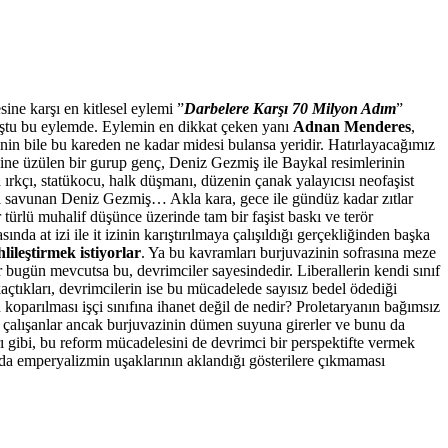
ine karşı en kitlesel eylemi ”
Darbelere Karşı 70 Milyon Adım
”
luştu bu eylemde. Eylemin en dikkat çeken yanı
Adnan Menderes
,
inin bile bu kareden ne kadar midesi bulansa yeridir. Hatırlayacağımız
sine üzülen bir gurup genç, Deniz Gezmiş ile Baykal resimlerinin
a ırkçı, statükocu, halk düşmanı, düzenin çanak yalayıcısı neofaşist
ni savunan Deniz Gezmiş… Akla kara, gece ile gündüz kadar zıtlar
türlü muhalif düşünce üzerinde tam bir faşist baskı ve terör
at izi ile it izinin karıştırılmaya çalışıldığı gerçekliğinden başka
ileştirmek istiyorlar
. Ya bu kavramları burjuvazinin sofrasına meze
 bugün mevcutsa bu, devrimciler sayesindedir. Liberallerin kendi sınıf
açtıkları, devrimcilerin ise bu mücadelede sayısız bedel ödediği
oparılması işçi sınıfına ihanet değil de nedir? Proletaryanın bağımsız
a çalışanlar ancak burjuvazinin dümen suyuna girerler ve bunu da
rı gibi, bu reform mücadelesini de devrimci bir perspektifte vermek
nda emperyalizmin uşaklarının aklandığı gösterilere çıkmaması