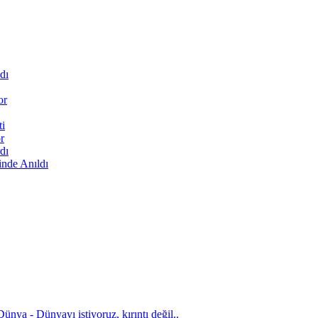
dı
or
ti
r
dı
inde Anıldı