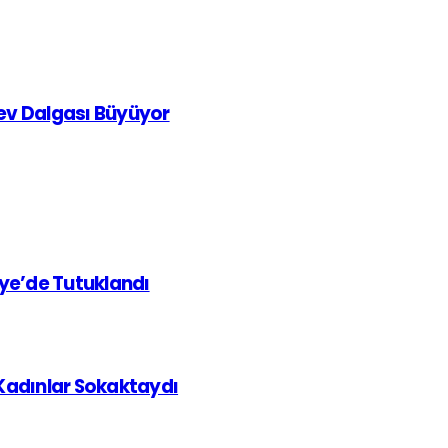
rev Dalgası Büyüyor
iye’de Tutuklandı
 Kadınlar Sokaktaydı