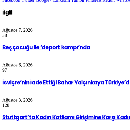
Facebook
Twitter
Google+
LinkedIn
Tumblr
Pinterest
Reddit
Whats
İlgili
Ağustos 7, 2026
38
Beş çocuğu ile ‘deport kampı’nda
Ağustos 6, 2026
97
İsviçre’nin İade Ettiği Bahar Yalçınkaya Türkiye’
Ağustos 3, 2026
128
Stuttgart’ta Kadın Katliamı Girişimine Karşı Kad