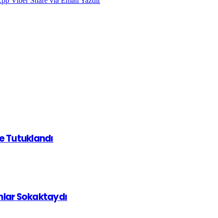
App
Viber
Share via Email
Yazdır
de Tutuklandı
ınlar Sokaktaydı