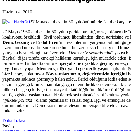
Haziran 4, 2010
27 Mayıs darbesinin 50. yıldönümünde ”darbe karşıtı 
27 Mayıs 1960 darbesinin 50. yılını geride bıraktığımız şu dönemde ”d
koalisyonu örgütledi . Sivil toplumcu liberalinden, dinci gericisine ve 
Deniz Gezmiş
ve
Erdal Eren
‘nin resimlerinin yanyana bulunduğu pa
üzere bundan kısa bir süre önce buna benzer başka bir olay da
Deniz
yanyana basılı olduğu ve üzerinde ”
Denizler’e sevdalandık
” yazısı bu
Baykal, diğer tarafta emekçi halkların kurtuluşu için mücadele eden,
birbirlerine. Bir tarafta ömrü emperyalizme uşaklıkla geçmiş, emekçi 
uygulaması yapan Menderes, diğer yanda gencecik yaşında çıkarıldığı i
bize bir şey anlatmıyor.
Kavramlarımızın, değerlermizin içeriğini b
yapmakta sakınca görmeyip halen solcu, ilerici olduğunu iddia eden so
çıkarları gereği kimi zaman utangaçça dilenndirdikleri demokratik tale
bilinen bir gerçek. Faşist sermaye diktatörlüğünün hüküm sürdüğü bu t
sınıf çizgisine yaslanmayan bir demokrasi mücadelesini benimseyenler 
”yüksek politika”
olarak pazarlarlar, fazlası değil. İşçi ve emekçiler
durumundadırlar. Demokrasi mücadelesini bu perspektifte ele almayanl
imkansızdır.
Daha fazlası
Paylaş