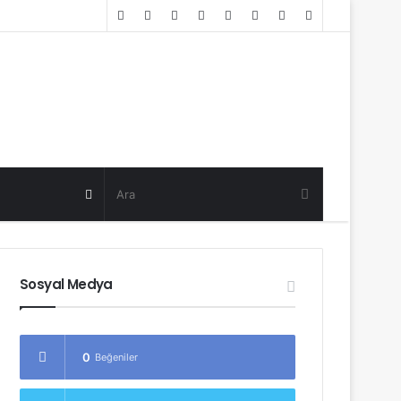
Random
Log
Sidebar
Post
in
Random
Post
Sosyal Medya
0
Beğeniler