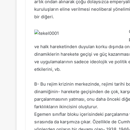
artık ondan alınarak çoğu dolaysızca emperyali
kuruluşların eline verilmesi neoliberal yöneli
bir diğeri.
ve halk hareketinden duyulan korku dışında on
dinamiklerin harekete geçişi ve güç kazanmasın
ve uygulamalarının sadece ideolojik ve politik 
etkilerini, vb.
B- Bu rejim krizinin merkezinde, rejimi tarihi 
dinamiğinin- harekete geçişinden de çok, karş
parçalanmasının yatması, onu daha önceki diğer
farklılıkların ikincisini oluşturur.
Egemen sınıflar bloku içerisindeki parçalanma v
sırasında da karşımıza çıkar. Özellikle de Cumhu
yönlerden onların bir devamı olan- 1938, 1946-’