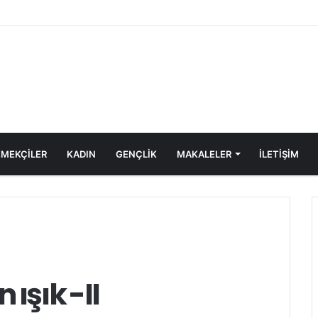
MEKÇİLER
KADIN
GENÇLİK
MAKALELER
ILETIŞIM
ışık -II