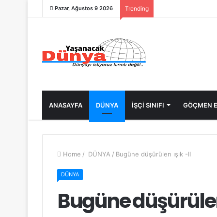
Pazar, Ağustos 9 2026
Trending
ANASAYFA
DÜNYA
İŞÇİ SINIFI
GÖÇMEN E
Home
/
DÜNYA
/
Bugüne düşürülen ışık -II
DÜNYA
Bugüne düşürülen 