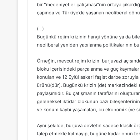
bir “medeniyetler çatışması”nın ortaya çıkardı
çapında ve Türkiye’de yaşanan neoliberal dönü
(…)
Bugünkü rejim krizinin hangi yönüne ya da bil
neoliberal yeniden yapılanma politikalarının bu 
Örneğin, mevcut rejim krizini burjuvazi açısınd
bloku içerisindeki parçalanma ve güç kaymaları
konulan ve 12 Eylül askeri faşist darbe zoruyla
ürünü(dür). Bugünkü krizin (de) merkezindeki s
paylaşımıdır. Bu çatışmanın taraflarını oluşturan
geleneksel iktidar blokunun bazı bileşenlerin
ve konum kaybı yaşamaları, bu ekonomik (ve siy
Aynı şekilde, burjuva devletin sadece klasik örg
talep etmekle kalmayıp, bugüne kadar onun teke