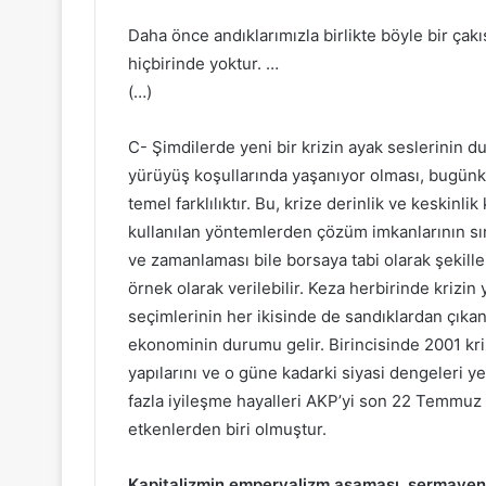
Daha önce andıklarımızla birlikte böyle bir çak
hiçbirinde yoktur. …
(…)
C- Şimdilerde yeni bir krizin ayak seslerinin d
yürüyüş koşullarında yaşanıyor olması, bugünkü
temel farklılıktır. Bu, krize derinlik ve keskinl
kullanılan yöntemlerden çözüm imkanlarının sını
ve zamanlaması bile borsaya tabi olarak şekill
örnek olarak verilebilir. Keza herbirinde kriz
seçimlerinin her ikisinde de sandıklardan çıka
ekonominin durumu gelir. Birincisinde 2001 kriz
yapılarını ve o güne kadarki siyasi dengeleri y
fazla iyileşme hayalleri AKP’yi son 22 Temmuz
etkenlerden biri olmuştur.
Kapitalizmin emperyalizm aşaması, sermayenin 