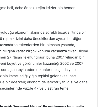
ışma hali, daha önceki rejim krizlerinin hemen
uyulduğu ekonomi alanında sürekli bıçak sırtında bir
 rejim krizini daha öncekilerden ayıran bir diğer
ik kazandıran etkenlerden biri olmanın yanında,
rlılığına kadar birçok konuda karşımıza çıkar. Biçimi
enen 27 Nisan “e-muhtırası” buna 2007 yılından bir
in yeni boyut ve görünümler kazandığı 2002 ve 2007
n sonuçları tayin eden etkenlerin başında yine
inin kamçıladığı yığın tepkisi geleneksel parti
erle bir ederken; ekonomide istikrar yanılgısı ve daha
 seçimlerinde yüzde 47′ye ulaştıran temel
artık ‘herhangi bir kar’ ile yetinemez hale gelip