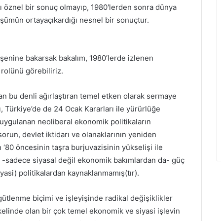
ğı öznel bir sonuç olmayıp, 1980′lerden sonra dünya
şümün ortayaçıkardığı nesnel bir sonuçtur.
eşenine bakarsak bakalım, 1980′lerde izlenen
rolünü görebiliriz.
an bu denli ağırlaştıran temel etken olarak sermaye
, Türkiye’de de 24 Ocak Kararları ile yürürlüğe
 uygulanan neoliberal ekonomik politikaların
orun, devlet iktidarı ve olanaklarının yeniden
 ‘80 öncesinin taşra burjuvazisinin yükselişi ile
in -sadece siyasal değil ekonomik bakımlardan da- güç
asi) politikalardan kaynaklanmamış(tır).
ütlenme biçimi ve işleyişinde radikal değişiklikler
linde olan bir çok temel ekonomik ve siyasi işlevin