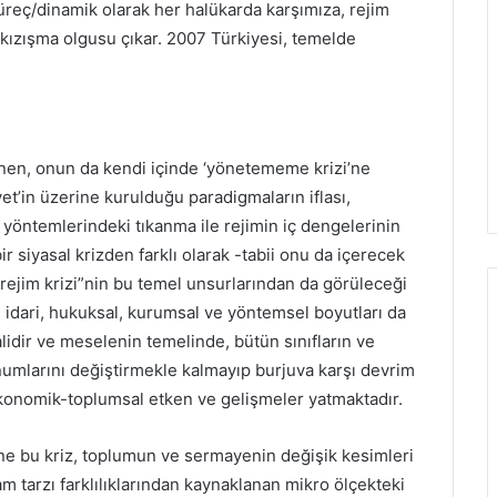
reç/dinamik olarak her halükarda karşımıza, rejim
 kızışma olgusu çıkar. 2007 Türkiyesi, temelde
rgenen, onun da kendi içinde ‘yönetememe krizi’ne
yet’in üzerine kurulduğu paradigmaların iflası,
yöntemlerindeki tıkanma ile rejimin iç dengelerinin
r siyasal krizden farklı olarak -tabii onu da içerecek
rejim krizi”nin bu temel unsurlarından da görüleceği
, idari, hukuksal, kurumsal ve yöntemsel boyutları da
idir ve meselenin temelinde, bütün sınıfların ve
numlarını değiştirmekle kalmayıp burjuva karşı devrim
konomik-toplumsal etken ve gelişmeler yatmaktadır.
ine bu kriz, toplumun ve sermayenin değişik kesimleri
am tarzı farklılıklarından kaynaklanan mikro ölçekteki