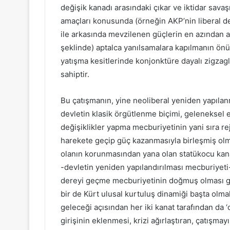
değişik kanadı arasındaki çıkar ve iktidar sava
amaçları konusunda (örneğin AKP’nin liberal d
ile arkasında mevzilenen güçlerin en azından an
şeklinde) aptalca yanılsamalara kapılmanın önü
yatışma kesitlerinde konjonktüre dayalı zigzag
sahiptir.
Bu çatışmanın, yine neoliberal yeniden yapılan
devletin klasik örgütlenme biçimi, geleneksel 
değişiklikler yapma mecburiyetinin yani sıra rej
harekete geçip güç kazanmasıyla birleşmiş olm
olanın korunmasından yana olan statükocu kanat
-devletin yeniden yapılandırılması mecburiyet
dereyi geçme mecburiyetinin doğmuş olması gi
bir de Kürt ulusal kurtuluş dinamiği başta olm
geleceği açısından her iki kanat tarafından da 
girişinin eklenmesi, krizi ağırlaştıran, çatışmay