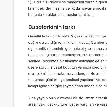
“(…) 2007 Türkiyesi’ne damgasını vuran olgu/sü
krizindeki derinleşme ve iktidar savaşlarındaki
bununla karakterize olmuştur çünkü. …
Bu seferkinin farkı
Genellikle tek bir boyuta, ‘siyasal krize’ indi
doğru daraltıldığı rejim krizini kısaca, Cumhuri
egemenlik sisteminin geleneksel yapılanma ve 
bozulması şeklinde tanımlayabiliriz. Herhangi bi
şekilde- sistemde bir tıkanma anlamına gelen “
üzere sorun, siyasal boyutun yanında ideolojik
olan çokyönlü bir sıkışma ve dengesizleşme hal
toplumsal güçlerin geleneksel yapılarını ve ko
kampı içinde de güç kaymalarına neden olan e
Yine yaygın olan yüzeysel bir algılamanın ters
arasındaki ideo-kültürel değer yargıları ve yaş