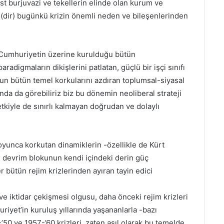
st burjuvazi ve tekellerin elinde olan kurum ve
mi(dir) bugünkü krizin önemli neden ve bileşenlerinden
Cumhuriyetin üzerine kurulduğu bütün
paradigmaların dikişlerini patlatan, güçlü bir işçi sınıfı
un bütün temel korkularını azdıran toplumsal-siyasal
da da görebiliriz biz bu dönemin neoliberal strateji
etkiyle de sınırlı kalmayan doğrudan ve dolaylı
boyunca korkutan dinamiklerin -özellikle de Kürt
ı devrim blokunun kendi içindeki derin güç
 bütün rejim krizlerinden ayıran tayin edici
e iktidar çekişmesi olgusu, daha önceki rejim krizleri
riyet’in kuruluş yıllarında yaşananlarla -bazı
50 ve 1957-’60 krizleri, zaten asıl olarak bu temelde