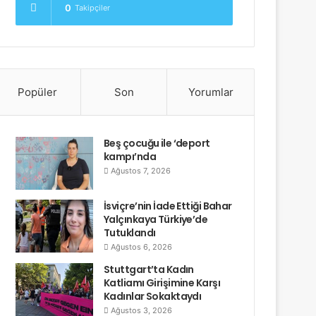
0
Takipçiler
Popüler
Son
Yorumlar
Beş çocuğu ile ‘deport
kampı’nda
Ağustos 7, 2026
İsviçre’nin İade Ettiği Bahar
Yalçınkaya Türkiye’de
Tutuklandı
Ağustos 6, 2026
Stuttgart’ta Kadın
Katliamı Girişimine Karşı
Kadınlar Sokaktaydı
Ağustos 3, 2026