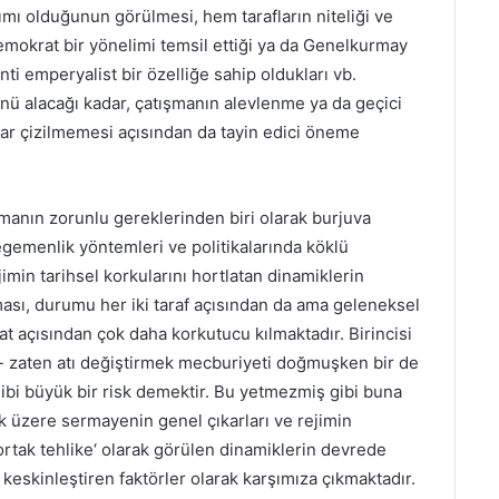
şımı olduğunun görülmesi, hem tarafların niteliği ve
emokrat bir yönelimi temsil ettiği ya da Genelkurmay
ti emperyalist bir özelliğe sahip oldukları vb.
nü alacağı kadar, çatışmanın alevlenme ya da geçici
lar çizilmemesi açısından da tayin edici öneme
manın zorunlu gereklerinden biri olarak burjuva
egemenlik yöntemleri ve politikalarında köklü
imin tarihsel korkularını hortlatan dinamiklerin
ası, durumu her iki taraf açısından da ama geleneksel
 açısından çok daha korkutucu kılmaktadır. Birincisi
i- zaten atı değiştirmek mecburiyeti doğmuşken bir de
bi büyük bir risk demektir. Bu yetmezmiş gibi buna
ak üzere sermayenin genel çıkarları ve rejimin
‘ortak tehlike‘ olarak görülen dinamiklerin devrede
ı keskinleştiren faktörler olarak karşımıza çıkmaktadır.