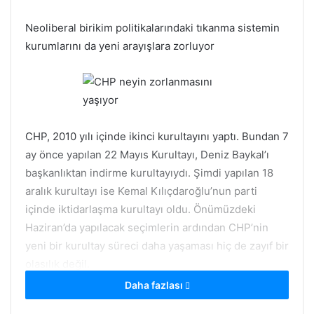
Neoliberal birikim politikalarındaki tıkanma sistemin
kurumlarını da yeni arayışlara zorluyor
CHP, 2010 yılı içinde ikinci kurultayını yaptı. Bundan 7
ay önce yapılan 22 Mayıs Kurultayı, Deniz Baykal’ı
başkanlıktan indirme kurultayıydı. Şimdi yapılan 18
aralık kurultayı ise Kemal Kılıçdaroğlu’nun parti
içinde iktidarlaşma kurultayı oldu. Önümüzdeki
Haziran’da yapılacak seçimlerin ardından CHP’nin
yeni bir kurultay süreci daha yaşaması hiç de zayıf bir
olasılık değil.
Daha fazlası
İdeolojik konum olarak birbirlerinden çok farklı kimi