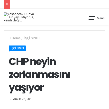
Menü
Home
/
İŞÇİ SINIFI
İŞÇİ SINIFI
CHP neyin
zorlanmasını
yaşıyor
Aralık 22, 2010