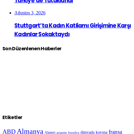
Türkiye’de Tutuklandı
Ağustos 3, 2026
Stuttgart’ta Kadın Katliamı Girişimine Karşı
Kadınlar Sokaktaydı
Son Düzenlenen Haberler
Etiketler
Almanya
ABD
fransa
dünyada korona
Alınteri
arjantin
brezilya