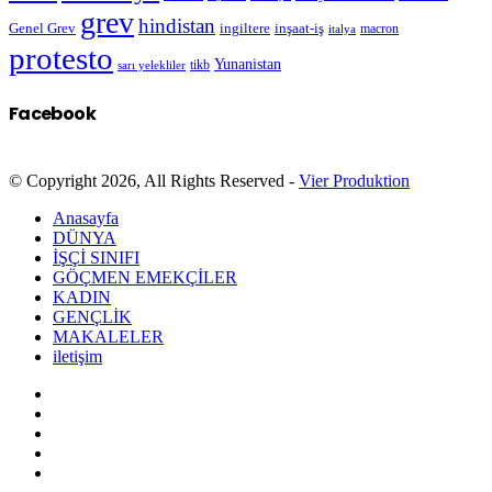
grev
hindistan
Genel Grev
inşaat-iş
ingiltere
macron
italya
protesto
Yunanistan
sarı yelekliler
tikb
Facebook
© Copyright 2026, All Rights Reserved -
Vier Produktion
Anasayfa
DÜNYA
İŞÇİ SINIFI
GÖÇMEN EMEKÇİLER
KADIN
GENÇLİK
MAKALELER
iletişim