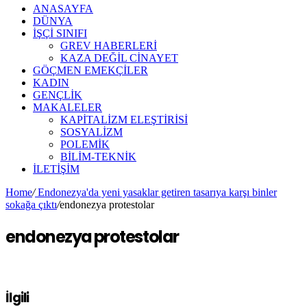
ANASAYFA
DÜNYA
İŞÇİ SINIFI
GREV HABERLERİ
KAZA DEĞİL CİNAYET
GÖÇMEN EMEKÇİLER
KADIN
GENÇLİK
MAKALELER
KAPİTALİZM ELEŞTİRİSİ
SOSYALİZM
POLEMİK
BİLİM-TEKNİK
ILETIŞIM
Home
/
Endonezya'da yeni yasaklar getiren tasarıya karşı binler
sokağa çıktı
/
endonezya protestolar
endonezya protestolar
İlgili