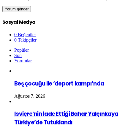
Sosyal Medya
0
Beğeniler
0
Takipçiler
Popüler
Son
Yorumlar
Beş çocuğu ile ‘deport kampı’nda
Ağustos 7, 2026
İsviçre’nin İade Ettiği Bahar Yalçınkaya
Türkiye’de Tutuklandı