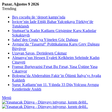
Pazar, Ağustos 9 2026
Trending
Beş çocuğu ile ‘deport kampı’nda
İsviçre’nin İade Ettiği Bahar Yalçınkaya Türkiye’de
Tutuklandı
Stuttgart’ta Kadın Katliamı Girişimine Karşı Kadınlar
Sokaktaydı
Sahel’den Ceuta’ya Yönelen Göç Dalgası
Avrupa’da “Tasarruf” Politikalarına Karşı Grev Dalgası
Büyüyor
Uzayan Savaş, Derinleşen Çıkmaz
Almanya’nın Hessen Eyaleti Kelkheim Şehrinde Kadın
Cinayeti
Fransız Burjuvazisi Fırsat Bu Fırsat, Yasa Üstüne Yasa
Çıkarıyor
Bologna’da Abderrahim Fakir’in Ölümü İtalya’yı Ayağa
Kaldırdı
Suruç Katliamı’nın 11. Yılında 33 Düş Yolcusu Avrupa
Kentlerinde Anıldı
Menü