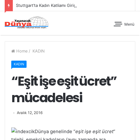
Stuttgart’ta Kadın Katliamı Girişimine Karşı Kadınlar Sokaktaydı
Menü
Home
/
KADIN
KADIN
“Eşit işe eşit ücret”
mücadelesi
Aralık 12, 2016
Dünya genelinde “
eşit işe eşit ücret
”
talebi, emekçi kadınların (aynı zamanda ara