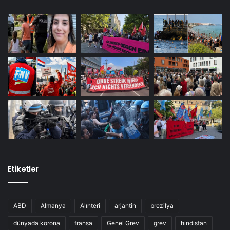
Etiketler
ABD
Almanya
Alınteri
arjantin
brezilya
dünyada korona
fransa
Genel Grev
grev
hindistan