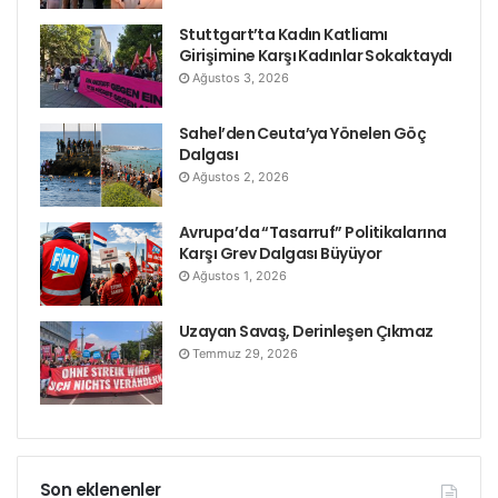
sınırlar çekmek anlamına geldiği ölçüde sömürücü
Stuttgart’ta Kadın Katliamı
Girişimine Karşı Kadınlar Sokaktaydı
sınıfları zora sokması açısından önemlidir
Ağustos 3, 2026
Bu yüzden, başta işçi sınıfı devrimcileri, kadın
Sahel’den Ceuta’ya Yönelen Göç
emekçilerin bu mücadelelerinin yanında olmalıdırlar.
Dalgası
Ve mücadelelenin kapsamının genişletilip sınıfın
Ağustos 2, 2026
genelini ilgilendiren bir meseleye dönüştürülerek
politikleştirilmesine katkılarını sunmalıdırlar.
Avrupa’da “Tasarruf” Politikalarına
Karşı Grev Dalgası Büyüyor
Ağustos 1, 2026
Uzayan Savaş, Derinleşen Çıkmaz
Temmuz 29, 2026
Son eklenenler