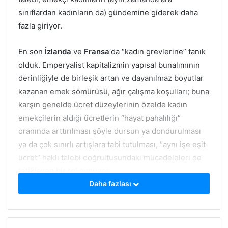
sınıflardan kadınların da) gündemine giderek daha
fazla giriyor.
En son
İzlanda
ve
Fransa
‘da “kadın grevlerine” tanık
olduk. Emperyalist kapitalizmin yapısal bunalımının
derinliğiyle de birleşik artan ve dayanılmaz boyutlar
kazanan emek sömürüsü, ağır çalışma koşulları; buna
karşın genelde ücret düzeylerinin özelde kadın
emekçilerin aldığı ücretlerin “hayat pahalılığı”
oranında arttırılması şöyle dursun ya dondurulması
ya da çok sınırlı artışlara tabi tutulması, “aynı işe eşit
ücret” haklı talebi doğrultusundaki mücadeleleri de
tetikleyen bir rol oynuyor.
Daha fazlası
Almanya
‘da merkezi Berlin’de bulunan
VdK
/Sozialverband VdK Deutschland e.V.
(e
meklilik,
engellilik gibi toplumsal sorunlar
a duyarlılığıyla