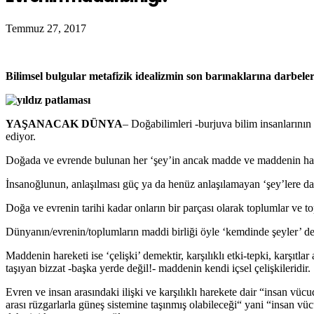
Temmuz 27, 2017
Bilimsel bulgular metafizik idealizmin son barınaklarına darbe
YAŞANACAK DÜNYA
– Doğabilimleri -burjuva bilim insanlarını
ediyor.
Doğada ve evrende bulunan her ‘şey’in ancak madde ve maddenin hareke
İnsanoğlunun, anlaşılması güç ya da henüz anlaşılamayan ‘şey’lere dair
Doğa ve evrenin tarihi kadar onların bir parçası olarak toplumlar ve top
Dünyanın/evrenin/toplumların maddi birliği öyle ‘kemdinde şeyler’ de o
Maddenin hareketi ise ‘çelişki’ demektir, karşılıklı etki-tepki, karşıtla
taşıyan bizzat -başka yerde değil!- maddenin kendi içsel çelişkileridir.
Evren ve insan arasındaki ilişki ve karşılıklı harekete dair “insan v
arası rüzgarlarla güneş sistemine taşınmış olabileceği“ yani “insan v