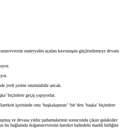
nyanın/evrenin materyalist açıdan kavranışını güçlendirmeye devam
kıyor.
ıyor.
de yerli yerine oturtulabilir ancak.
ka’ biçimlere geçiş yapıyorlar.
 Hareketi içerisinde onu ‘başkalaştıran’ ‘bir’den ‘başka’ biçimlere
luşmuş ve devasa yıldız patlamalarının sonucunda çıkan galaksiler
usu bu bağlamda doğanın/evrenin hareket halindeki maddi birliğini