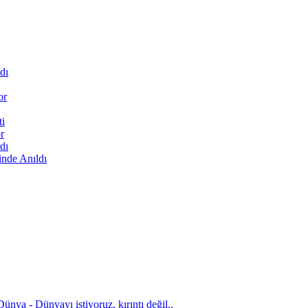
dı
or
ti
r
dı
inde Anıldı