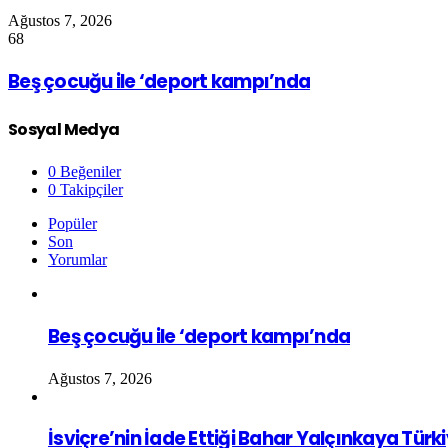
Ağustos 7, 2026
68
Beş çocuğu ile ‘deport kampı’nda
Sosyal Medya
0
Beğeniler
0
Takipçiler
Popüler
Son
Yorumlar
Beş çocuğu ile ‘deport kampı’nda
Ağustos 7, 2026
İsviçre’nin İade Ettiği Bahar Yalçınkaya Türk