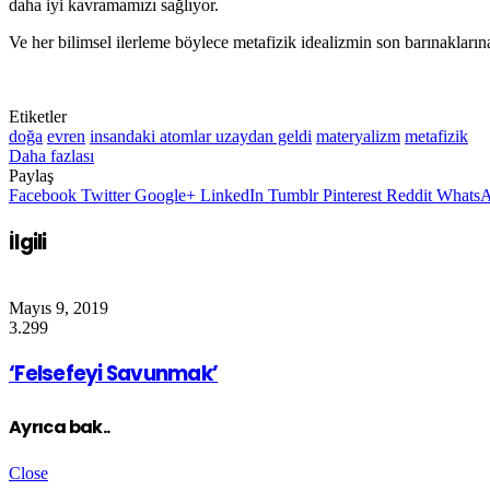
daha iyi kavramamızı sağlıyor.
Ve her bilimsel ilerleme böylece metafizik idealizmin son barınakla
Etiketler
doğa
evren
insandaki atomlar uzaydan geldi
materyalizm
metafizik
Daha fazlası
Paylaş
Facebook
Twitter
Google+
LinkedIn
Tumblr
Pinterest
Reddit
Whats
İlgili
Mayıs 9, 2019
3.299
‘Felsefeyi Savunmak’
Ayrıca bak..
Close