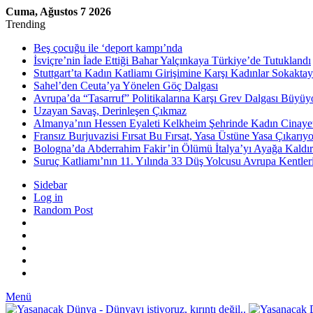
Cuma, Ağustos 7 2026
Trending
Beş çocuğu ile ‘deport kampı’nda
İsviçre’nin İade Ettiği Bahar Yalçınkaya Türkiye’de Tutuklandı
Stuttgart’ta Kadın Katliamı Girişimine Karşı Kadınlar Sokaktay
Sahel’den Ceuta’ya Yönelen Göç Dalgası
Avrupa’da “Tasarruf” Politikalarına Karşı Grev Dalgası Büyüy
Uzayan Savaş, Derinleşen Çıkmaz
Almanya’nın Hessen Eyaleti Kelkheim Şehrinde Kadın Cinaye
Fransız Burjuvazisi Fırsat Bu Fırsat, Yasa Üstüne Yasa Çıkarıyo
Bologna’da Abderrahim Fakir’in Ölümü İtalya’yı Ayağa Kaldır
Suruç Katliamı’nın 11. Yılında 33 Düş Yolcusu Avrupa Kentler
Sidebar
Log in
Random Post
Menü