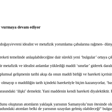
ler vurmaya devam ediyor
n doğayı/evreni idealist ve metafizik yorumlama çabalarına rağmen- dü
ti temelinde anlaşılabileceğine dair sürekli yeni ‘bulgular’ ortaya çı
 metafizik ve idealist anlamlar yüklediği maddi ‘sınırlar’ giderek daral
lumsal gelişmenin tarihi akışı da onun maddi birliği ve hareketi içerisin
lmayıp o maddiliğin tarih içindeki hareketiyle biçim kazanıyorlar, ‘baş
r arasındaki ‘ilişki’ demektir. Yani maddenin kendi hareketi diyalektiktir.
ücudunu oluşturan atomların yaklaşık yarısının Samanyolu’nun ötesinde o
ücudundaki atomları belki de yarısının uzaydan gelmiş olabileceği“ bulg