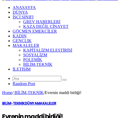
ANASAYFA
DÜNYA
İŞÇİ SINIFI
GREV HABERLERİ
KAZA DEĞİL CİNAYET
GÖÇMEN EMEKÇİLER
KADIN
GENÇLİK
MAKALELER
KAPİTALİZM ELEŞTİRİSİ
SOSYALİZM
POLEMİK
BİLİM-TEKNİK
ILETIŞIM
Random Post
Home
/
BİLİM-TEKNİK
/
Evrenin maddi birliği!
BİLİM-TEKNİK
DÜNYA
MAKALELER
Evrenin maddi birliği!