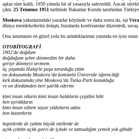
aşkın süre kaldı. 1950 yılında bir af yasasıyla salıverildi. Ancak sür
çıktı.
25 Temmuz 1951
tarihinde Bakanlar Kurulu tarafından Türkiye 
Moskova
yakınlarındaki yazarlar köyünde ve daha sonra da, eşi
Vera
dünya memleketlerini dolaştı, buralarda konferanslar düzenledi, savaş 
Onu tanımanın en güzel yolu bu anlattıklarımın yanında en iyisi onun 
OTOBİYOGRAFİ
1902′de doğdum
doğduğum şehre dönmedim bir daha
geriye dönmeyi sevmem
üç yaşımda Halep’te paşa torunluğu ettim
on dokuzumda Moskova’da komünist Üniversite öğrenciliği
kırk dokuzumda yine Moskova’da Tseka-Parti konukluğu
ve on dördümden beri şairlik ederim
kimi insan otların kimi insan balıkların çeşidini bilir
ben ayrılıkların
kimi insan ezbere sayar yıldızların adını
ben hasretlerin
hapislerde de yattım büyük otellerde de
açlık çektim açlık gırevi de içinde ve tatmadığım yemek yok gibidir