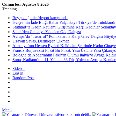
Cumartesi, Ağustos 8 2026
Trending
Beş çocuğu ile ‘deport kampı’nda
İsviçre’nin İade Ettiği Bahar Yalçınkaya Türkiye’de Tutuklandı
Stuttgart’ta Kadın Katliamı Girişimine Karşı Kadınlar Sokaktay
Sahel’den Ceuta’ya Yönelen Göç Dalgası
Avrupa’da “Tasarruf” Politikalarına Karşı Grev Dalgası Büyüy
Uzayan Savaş, Derinleşen Çıkmaz
Almanya’nın Hessen Eyaleti Kelkheim Şehrinde Kadın Cinaye
Fransız Burjuvazisi Fırsat Bu Fırsat, Yasa Üstüne Yasa Çıkarıyo
Bologna’da Abderrahim Fakir’in Ölümü İtalya’yı Ayağa Kaldır
Suruç Katliamı’nın 11. Yılında 33 Düş Yolcusu Avrupa Kentler
Sidebar
Log in
Random Post
Menü