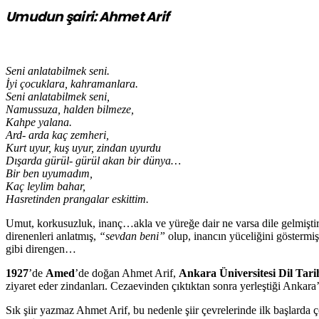
Umudun şairi: Ahmet Arif
Seni anlatabilmek seni.
İyi çocuklara, kahramanlara.
Seni anlatabilmek seni,
Namussuza, halden bilmeze,
Kahpe yalana.
Ard- arda kaç zemheri,
Kurt uyur, kuş uyur, zindan uyurdu
Dışarda gürül- gürül akan bir dünya…
Bir ben uyumadım,
Kaç leylim bahar,
Hasretinden prangalar eskittim.
Umut, korkusuzluk, inanç…akla ve yüreğe dair ne varsa dile gelmiştir 
direnenleri anlatmış,
“sevdan beni”
olup, inancın yüceliğini göstermişt
gibi direngen…
1927
’de
Amed
’de doğan Ahmet Arif,
Ankara Üniversitesi Dil Tari
ziyaret eder zindanları. Cezaevinden çıktıktan sonra yerleştiği Ankara
Sık şiir yazmaz Ahmet Arif, bu nedenle şiir çevrelerinde ilk başlarda 