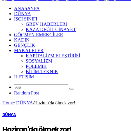
ANASAYFA
DÜNYA
İŞÇİ SINIFI
GREV HABERLERİ
KAZA DEĞİL CİNAYET
GÖÇMEN EMEKÇİLER
KADIN
GENÇLİK
MAKALELER
KAPİTALİZM ELEŞTİRİSİ
SOSYALİZM
POLEMİK
BİLİM-TEKNİK
ILETIŞIM
Random Post
Home
/
DÜNYA
/
Haziran'da ölmek zor!
DÜNYA
Haziran'da ölmek zor!