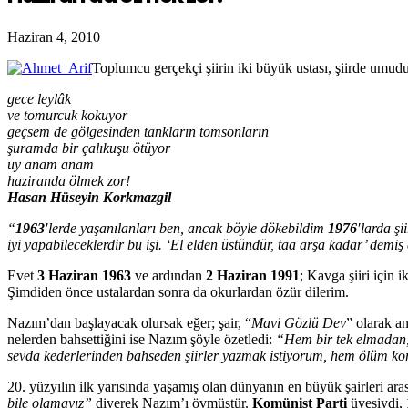
Haziran 4, 2010
Toplumcu gerçekçi şiirin iki büyük ustası, şiirde umud
gece leylâk
ve tomurcuk kokuyor
geçsem de gölgesinden tankların tomsonların
şuramda bir çalıkuşu ötüyor
uy anam anam
haziranda ölmek zor!
Hasan Hüseyin Korkmazgil
“
1963
′lerde yaşanılanları ben, ancak böyle dökebildim
1976
′larda ş
iyi yapabileceklerdir bu işi. ‘El elden üstündür, taa arşa kadar’ demiş 
Evet
3 Haziran 1963
ve ardından
2 Haziran 1991
; Kavga şiiri için 
Şimdiden önce ustalardan sonra da okurlardan özür dilerim.
Nazım’dan başlayacak olursak eğer; şair, “
Mavi Gözlü Dev
” olarak an
nelerden bahsettiğini ise Nazım şöyle özetledi:
“Hem bir tek elmadan,
sevda kederlerinden bahseden şiirler yazmak istiyorum, hem ölüm 
20. yüzyılın ilk yarısında yaşamış olan dünyanın en büyük şairleri ara
bile olamayız”
diyerek Nazım’ı övmüştür.
Komünist Parti
üyesiydi,