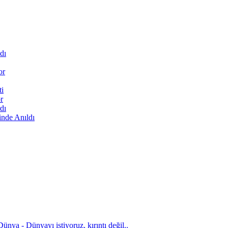
dı
or
ti
r
dı
inde Anıldı