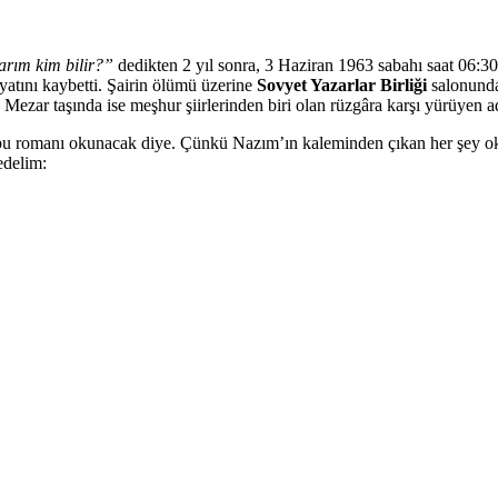
arım kim bilir?”
dedikten 2 yıl sonra, 3 Haziran 1963 sabahı saat 06:30
yatını kaybetti. Şairin ölümü üzerine
Sovyet Yazarlar Birliği
salonunda 
Mezar taşında ise meşhur şiirlerinden biri olan rüzgâra karşı yürüyen a
, bu romanı okunacak diye. Çünkü Nazım’ın kaleminden çıkan her şey ok
edelim: