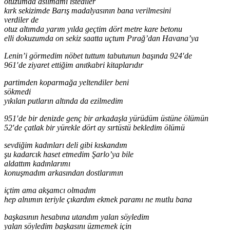
otuzumda asılmamı istediler
kırk sekizimde Barış madalyasının bana verilmesini
verdiler de
otuz altımda yarım yılda geçtim dört metre kare betonu
elli dokuzumda on sekiz saatta uçtum Pırağ’dan Havana’ya
Lenin’i görmedim nöbet tuttum tabutunun başında 924′de
961′de ziyaret ettiğim anıtkabri kitaplarıdır
partimden koparmağa yeltendiler beni
sökmedi
yıkılan putların altında da ezilmedim
951′de bir denizde genç bir arkadaşla yürüdüm üstüne ölümün
52′de çatlak bir yürekle dört ay sırtüstü bekledim ölümü
sevdiğim kadınları deli gibi kıskandım
şu kadarcık haset etmedim Şarlo’ya bile
aldattım kadınlarımı
konuşmadım arkasından dostlarımın
içtim ama akşamcı olmadım
hep alnımın teriyle çıkardım ekmek paramı ne mutlu bana
başkasının hesabına utandım yalan söyledim
yalan söyledim başkasını üzmemek için