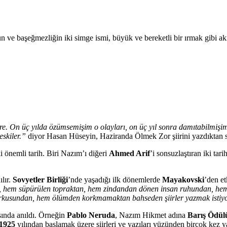
un ve başeğmezliğin iki simge ismi, büyük ve bereketli bir ırmak gibi 
iire. On üç yılda özümsemişim o olayları, on üç yıl sonra damıtabilmişi
eskiler.”
diyor Hasan Hüseyin, Haziranda Ölmek Zor şiirini yazdıktan 
iki önemli tarih. Biri Nazım’ı diğeri
Ahmed Arif
’i sonsuzlaştıran iki ta
ılır.
Sovyetler Birliği
’nde yaşadığı ilk dönemlerde
Mayakovski
’den et
 hem süpürülen topraktan, hem zindandan dönen insan ruhundan, hem ki
korkusundan, hem ölümden korkmamaktan bahseden şiirler yazmak isti
sında anıldı. Örneğin
Pablo Neruda
, Nazım Hikmet adına
Barış Ödül
1925
yılından başlamak üzere şiirleri ve yazıları yüzünden birçok kez y