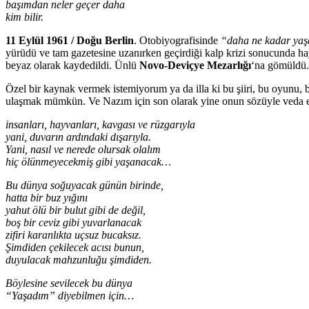
başımdan neler geçer daha
kim bilir.
11 Eylül 1961 / Doğu Berlin
. Otobiyografisinde
“daha ne kadar yaş
yürüdü ve tam gazetesine uzanırken geçirdiği kalp krizi sonucunda ha
beyaz olarak kaydedildi. Ünlü
Novo-Deviçye Mezarlığı
‘na gömüldü. 
Özel bir kaynak vermek istemiyorum ya da illa ki bu şiiri, bu oyunu
ulaşmak mümkün. Ve Nazım için son olarak yine onun sözüyle veda 
insanları, hayvanları, kavgası ve rüzgarıyla
yani, duvarın ardındaki dışarıyla.
Yani, nasıl ve nerede olursak olalım
hiç ölünmeyecekmiş gibi yaşanacak…
Bu dünya soğuyacak günün birinde,
hatta bir buz yığını
yahut ölü bir bulut gibi de değil,
boş bir ceviz gibi yuvarlanacak
zifiri karanlıkta uçsuz bucaksız.
Şimdiden çekilecek acısı bunun,
duyulacak mahzunluğu şimdiden.
Böylesine sevilecek bu dünya
“Yaşadım” diyebilmen için…