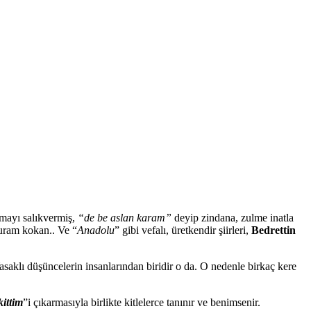
mayı salıkvermiş,
“de be aslan karam”
deyip zindana, zulme inatla
 buram kokan.. Ve “
Anadolu
” gibi vefalı, üretkendir şiirleri,
Bedrettin
Yasaklı düşüncelerin insanlarından biridir o da. O nedenle birkaç kere
ittim
”i çıkarmasıyla birlikte kitlelerce tanınır ve benimsenir.