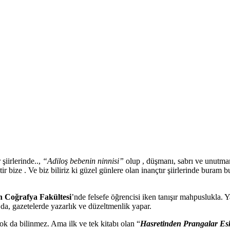
şiirlerinde..,
“Adiloş bebenin ninnisi”
olup , düşmanı, sabrı ve unutma
ir bize . Ve biz biliriz ki güzel günlere olan inançtır şiirlerinde buram
h Coğrafya Fakültesi
’nde felsefe öğrencisi iken tanışır mahpuslukla. 
’da, gazetelerde yazarlık ve düzeltmenlik yapar.
çok da bilinmez. Ama ilk ve tek kitabı olan “
Hasretinden Prangalar Esk