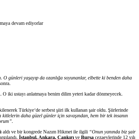
akmaya devam ediyorlar
m. O günleri yaşayıp da ozanlığa soyunanlar, elbette ki benden daha
sonra.
rih. O iki ustayı anlatmaya benim dilim yeteri kadar dönmeyecek.
kilenerek Türkiye‘de serbest şiiri ilk kullanan şair oldu. Şiirlerinde
tlelerin daha güzel günler için savaşından, hem bir tek insanın
yorum”.
ü
aldı ve bir kongrede Nazım Hikmet ile ilgili
“Onun yanında biz şair
argılandı.
İstanbul, Ankara, Çankırı
ve
Bursa
cezaevlerinde 12 yılı