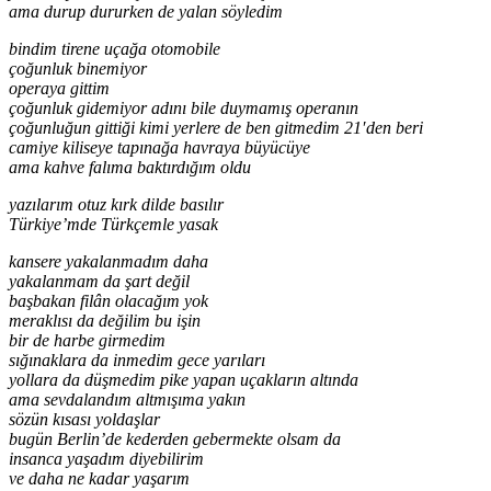
ama durup dururken de yalan söyledim
bindim tirene uçağa otomobile
çoğunluk binemiyor
operaya gittim
çoğunluk gidemiyor adını bile duymamış operanın
çoğunluğun gittiği kimi yerlere de ben gitmedim 21′den beri
camiye kiliseye tapınağa havraya büyücüye
ama kahve falıma baktırdığım oldu
yazılarım otuz kırk dilde basılır
Türkiye’mde Türkçemle yasak
kansere yakalanmadım daha
yakalanmam da şart değil
başbakan filân olacağım yok
meraklısı da değilim bu işin
bir de harbe girmedim
sığınaklara da inmedim gece yarıları
yollara da düşmedim pike yapan uçakların altında
ama sevdalandım altmışıma yakın
sözün kısası yoldaşlar
bugün Berlin’de kederden gebermekte olsam da
insanca yaşadım diyebilirim
ve daha ne kadar yaşarım