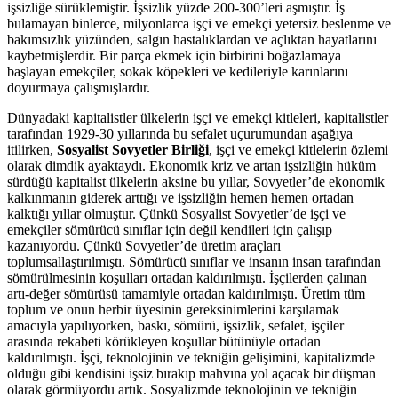
işsizliğe sürüklemiştir. İşsizlik yüzde 200-300’leri aşmıştır. İş
bulamayan binlerce, milyonlarca işçi ve emekçi yetersiz beslenme ve
bakımsızlık yüzünden, salgın hastalıklardan ve açlıktan hayatlarını
kaybetmişlerdir. Bir parça ekmek için birbirini boğazlamaya
başlayan emekçiler, sokak köpekleri ve kedileriyle karınlarını
doyurmaya çalışmışlardır.
Dünyadaki kapitalistler ülkelerin işçi ve emekçi kitleleri, kapitalistler
tarafından 1929-30 yıllarında bu sefalet uçurumundan aşağıya
itilirken,
Sosyalist Sovyetler Birliği
, işçi ve emekçi kitlelerin özlemi
olarak dimdik ayaktaydı. Ekonomik kriz ve artan işsizliğin hüküm
sürdüğü kapitalist ülkelerin aksine bu yıllar, Sovyetler’de ekonomik
kalkınmanın giderek arttığı ve işsizliğin hemen hemen ortadan
kalktığı yıllar olmuştur. Çünkü Sosyalist Sovyetler’de işçi ve
emekçiler sömürücü sınıflar için değil kendileri için çalışıp
kazanıyordu. Çünkü Sovyetler’de üretim araçları
toplumsallaştırılmıştı. Sömürücü sınıflar ve insanın insan tarafından
sömürülmesinin koşulları ortadan kaldırılmıştı. İşçilerden çalınan
artı-değer sömürüsü tamamiyle ortadan kaldırılmıştı. Üretim tüm
toplum ve onun herbir üyesinin gereksinimlerini karşılamak
amacıyla yapılıyorken, baskı, sömürü, işsizlik, sefalet, işçiler
arasında rekabeti körükleyen koşullar bütünüyle ortadan
kaldırılmıştı. İşçi, teknolojinin ve tekniğin gelişimini, kapitalizmde
olduğu gibi kendisini işsiz bırakıp mahvına yol açacak bir düşman
olarak görmüyordu artık. Sosyalizmde teknolojinin ve tekniğin