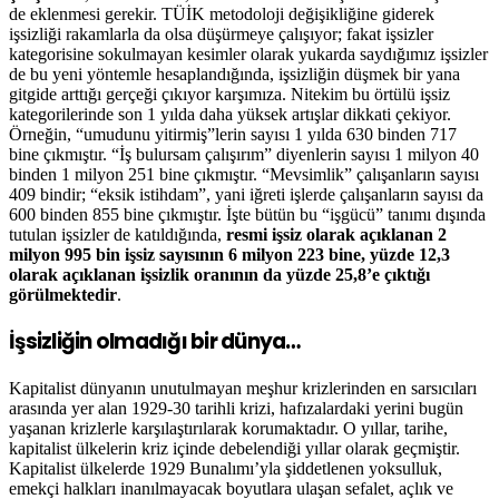
de eklenmesi gerekir. TÜİK metodoloji değişikliğine giderek
işsizliği rakamlarla da olsa düşürmeye çalışıyor; fakat işsizler
kategorisine sokulmayan kesimler olarak yukarda saydığımız işsizler
de bu yeni yöntemle hesaplandığında, işsizliğin düşmek bir yana
gitgide arttığı gerçeği çıkıyor karşımıza. Nitekim bu örtülü işsiz
kategorilerinde son 1 yılda daha yüksek artışlar dikkati çekiyor.
Örneğin, “umudunu yitirmiş”lerin sayısı 1 yılda 630 binden 717
bine çıkmıştır. “İş bulursam çalışırım” diyenlerin sayısı 1 milyon 40
binden 1 milyon 251 bine çıkmıştır. “Mevsimlik” çalışanların sayısı
409 bindir; “eksik istihdam”, yani iğreti işlerde çalışanların sayısı da
600 binden 855 bine çıkmıştır. İşte bütün bu “işgücü” tanımı dışında
tutulan işsizler de katıldığında,
resmi işsiz olarak açıklanan 2
milyon 995 bin işsiz sayısının 6 milyon 223 bine, yüzde 12,3
olarak açıklanan işsizlik oranının da yüzde 25,8’e çıktığı
görülmektedir
.
İşsizliğin olmadığı bir dünya…
Kapitalist dünyanın unutulmayan meşhur krizlerinden en sarsıcıları
arasında yer alan 1929-30 tarihli krizi, hafızalardaki yerini bugün
yaşanan krizlerle karşılaştırılarak korumaktadır. O yıllar, tarihe,
kapitalist ülkelerin kriz içinde debelendiği yıllar olarak geçmiştir.
Kapitalist ülkelerde 1929 Bunalımı’yla şiddetlenen yoksulluk,
emekçi halkları inanılmayacak boyutlara ulaşan sefalet, açlık ve