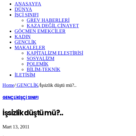
ANASAYFA
DÜNYA
İŞÇİ SINIFI
GREV HABERLERİ
KAZA DEĞİL CİNAYET
GÖÇMEN EMEKÇİLER
KADIN
GENÇLİK
MAKALELER
KAPİTALİZM ELEŞTİRİSİ
SOSYALİZM
POLEMİK
BİLİM-TEKNİK
ILETIŞIM
Home
/
GENÇLİK
/
İşsizlik düştü mü?..
GENÇLİK
İŞÇİ SINIFI
İşsizlik düştü mü?..
Mart 13, 2011