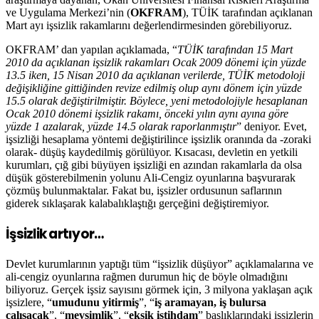
ve Uygulama Merkezi’nin (
OKFRAM
), TÜİK tarafından açıklanan
Mart ayı işsizlik rakamlarını değerlendirmesinden görebiliyoruz.
OKFRAM’ dan yapılan açıklamada, “
TÜİK tarafından 15 Mart
2010 da açıklanan işsizlik rakamları Ocak 2009 dönemi için yüzde
13.5 iken, 15 Nisan 2010 da açıklanan verilerde, TÜİK metodoloji
değişikliğine gittiğinden revize edilmiş olup aynı dönem için yüzde
15.5 olarak değiştirilmiştir. Böylece, yeni metodolojiyle hesaplanan
Ocak 2010 dönemi işsizlik rakamı, önceki yılın aynı ayına göre
yüzde 1 azalarak, yüzde 14.5 olarak raporlanmıştır
” deniyor. Evet,
işsizliği hesaplama yöntemi değiştirilince işsizlik oranında da -zoraki
olarak- düşüş kaydedilmiş görülüyor. Kısacası, devletin en yetkili
kurumları, çığ gibi büyüyen işsizliği en azından rakamlarla da olsa
düşük gösterebilmenin yolunu Ali-Cengiz oyunlarına başvurarak
çözmüş bulunmaktalar. Fakat bu, işsizler ordusunun saflarının
giderek sıklaşarak kalabalıklaştığı gerçeğini değiştiremiyor.
İşsizlik artıyor…
Devlet kurumlarının yaptığı tüm “işsizlik düşüyor” açıklamalarına ve
ali-cengiz oyunlarına rağmen durumun hiç de böyle olmadığını
biliyoruz. Gerçek işsiz sayısını görmek için, 3 milyona yaklaşan açık
işsizlere, “
umudunu yitirmiş
”, “
iş aramayan, iş bulursa
çalışacak
”, “
mevsimlik
”, “
eksik istihdam
” başlıklarındaki işsizlerin