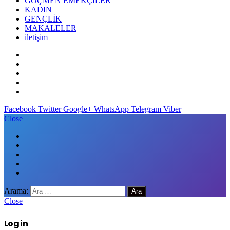
GÖÇMEN EMEKÇİLER
KADIN
GENÇLİK
MAKALELER
iletişim
Facebook
Twitter
Google+
WhatsApp
Telegram
Viber
Close
Arama:
Close
Log in