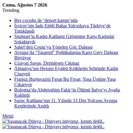
Cuma, Ağustos 7 2026
Trending
Beş çocuğu ile ‘deport kampı’nda
İsviçre’nin İade Ettiği Bahar Yalçınkaya Türkiye’de
Tutuklandı
Stuttgart’ta Kadın Katliamı Girişimine Karşı Kadınlar
Sokaktaydı
Sahel’den Ceuta’ya Yönelen Göç Dalgası
Avrupa’da “Tasarruf” Politikalarına Karşı Grev Dalgası
Büyüyor
Uzayan Savaş, Derinleşen Çıkmaz
Almanya’nın Hessen Eyaleti Kelkheim Şehrinde Kadın
Cinayeti
Fransız Burjuvazisi Fırsat Bu Fırsat, Yasa Üstüne Yasa
Çıkarıyor
Bologna’da Abderrahim Fakir’in Ölümü İtalya’yı Ayağa
Kaldırdı
Suruç Katliamı’nın 11. Yılında 33 Düş Yolcusu Avrupa
Kentlerinde Anıldı
Menü