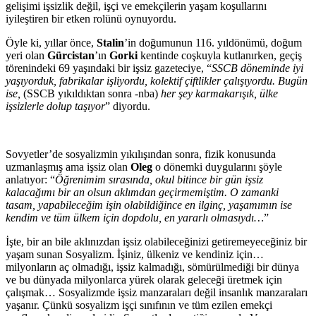
gelişimi işsizlik değil, işçi ve emekçilerin yaşam koşullarını
iyileştiren bir etken rolünü oynuyordu.
Öyle ki, yıllar önce,
Stalin
’in doğumunun 116. yıldönümü, doğum
yeri olan
Gürcistan
’ın
Gorki
kentinde coşkuyla kutlanırken, geçiş
törenindeki 69 yaşındaki bir işsiz gazeteciye, “
SSCB döneminde iyi
yaşıyorduk, fabrikalar işliyordu, kolektif çiftlikler çalışıyordu. Bugün
ise,
(SSCB yıkıldıktan sonra -nba)
her şey karmakarışık, ülke
işsizlerle dolup taşıyor
” diyordu.
Sovyetler’de sosyalizmin yıkılışından sonra, fizik konusunda
uzmanlaşmış ama işsiz olan
Oleg
o dönemki duygularını şöyle
anlatıyor: “
Öğrenimim sırasında, okul bitince bir gün işsiz
kalacağımı bir an olsun aklımdan geçirmemiştim. O zamanki
tasam, yapabileceğim işin olabildiğince en ilginç, yaşamımın ise
kendim ve tüm ülkem için dopdolu, en yararlı olmasıydı…
”
İşte, bir an bile aklınızdan işsiz olabileceğinizi getiremeyeceğiniz bir
yaşam sunan Sosyalizm. İşiniz, ülkeniz ve kendiniz için…
milyonların aç olmadığı, işsiz kalmadığı, sömürülmediği bir dünya
ve bu dünyada milyonlarca yürek olarak geleceği üretmek için
çalışmak… Sosyalizmde işsiz manzaraları değil insanlık manzaraları
yaşanır. Çünkü sosyalizm işçi sınıfının ve tüm ezilen emekçi