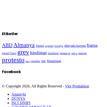
Etiketler
Almanya
ABD
fransa
dünyada korona
Alınteri
arjantin
brezilya
grev
hindistan
Genel Grev
inşaat-iş
ingiltere
macron
italya
protesto
Yunanistan
sarı yelekliler
tikb
Facebook
© Copyright 2026, All Rights Reserved -
Vier Produktion
Anasayfa
DÜNYA
İŞÇİ SINIFI