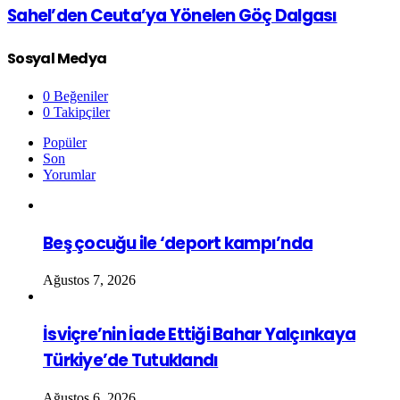
Sahel’den Ceuta’ya Yönelen Göç Dalgası
Sosyal Medya
0
Beğeniler
0
Takipçiler
Popüler
Son
Yorumlar
Beş çocuğu ile ‘deport kampı’nda
Ağustos 7, 2026
İsviçre’nin İade Ettiği Bahar Yalçınkaya
Türkiye’de Tutuklandı
Ağustos 6, 2026