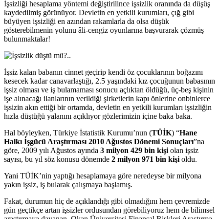
İşsizliği hesaplama yöntemi değiştirilince işsizlik oranında da düşüş
kaydedilmiş görünüyor. Devletin en yetkili kurumları, çığ gibi
büyüyen işsizliği en azından rakamlarla da olsa düşük
gösterebilmenin yolunu âli-cengiz oyunlarına başvurarak çözmüş
bulunmaktalar!
İşsiz kalan babanın cinnet geçirip kendi öz çocuklarının boğazını
kesecek kadar canavarlaştığı, 2.5 yaşındaki kız çocuğunun babasının
işsiz olması ve iş bulamaması sonucu açlıktan öldüğü, üç-beş kişinin
işe alınacağı ilanlarının verildiği şirketlerin kapı önlerine onbinlerce
işsizin akın ettiği bir ortamda, devletin en yetkili kurumları işsizliğin
hızla düştüğü yalanını açıklıyor gözlerimizin içine baka baka.
Hal böyleyken, Türkiye İstatistik Kurumu’nun (
TÜİK
) “
Hane
Halkı İşgücü Araştırması 2010 Ağustos Dönemi Sonuçları
”na
göre, 2009 yılı Ağustos ayında
3 milyon 429 bin kişi
olan işsiz
sayısı, bu yıl söz konusu dönemde
2 milyon 971 bin kişi
oldu.
Yani TÜİK’nin yaptığı hesaplamaya göre neredeyse bir milyona
yakın işsiz, iş bularak çalışmaya başlamış.
Fakat, durumun hiç de açıklandığı gibi olmadığını hem çevremizde
gün geçtikçe artan işsizler ordusundan görebiliyoruz hem de bilimsel
araştırmaya dayanan, Okan Üniversitesi Finansal Riskleri Araştırma