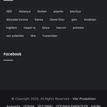
ABD
Almanya
Alınteri
arjantin
brezilya
dünyada korona
fransa
Genel Grev
grev
hindistan
ingiltere
inşaat-iş
italya
macron
protesto
sarı yelekliler
tikb
Yunanistan
Facebook
© Copyright 2026, All Rights Reserved -
Vier Produktion
Anasayfa
DÜNYA
İŞÇİ SINIFI
GÖÇMEN EMEKÇİLER
KADIN