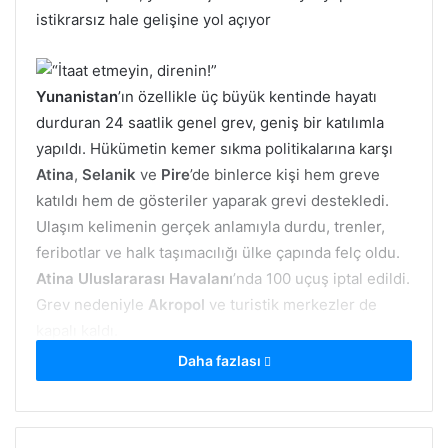
istikrarsız hale gelişine yol açıyor
Yunanistan
’ın özellikle üç büyük kentinde hayatı
durduran 24 saatlik genel grev, geniş bir katılımla
yapıldı. Hükümetin kemer sıkma politikalarına karşı
Atina
,
Selanik
ve
Pire
’de binlerce kişi hem greve
katıldı hem de gösteriler yaparak grevi destekledi.
Ulaşım kelimenin gerçek anlamıyla durdu, trenler,
feribotlar ve halk taşımacılığı ülke çapında felç oldu.
Atina Uluslararası Havalanı
’nda 100 uçuş iptal edildi.
Grev nedeniyle
Akropol
ve turistik merkezler de
kapalı kaldı.
Daha fazlası
Devlet hastanesi doktorları, ambulans sürücüleri,
eczacılar, avukatlar ve vergi memurları öğretmenlere
katıldı; gazeteciler ve binlerce küçük üretici geçmişte