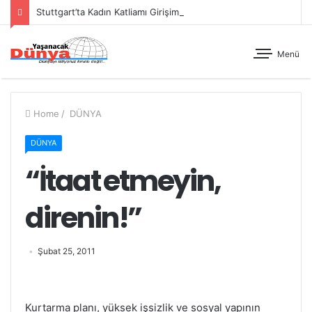
Stuttgart’ta Kadın Katliamı Girişimine Karşı Kadınlar Sokaktaydı
Menü
Home
/
DÜNYA
DÜNYA
“İtaat etmeyin,
direnin!”
Şubat 25, 2011
Kurtarma planı, yüksek işsizlik ve sosyal yapının