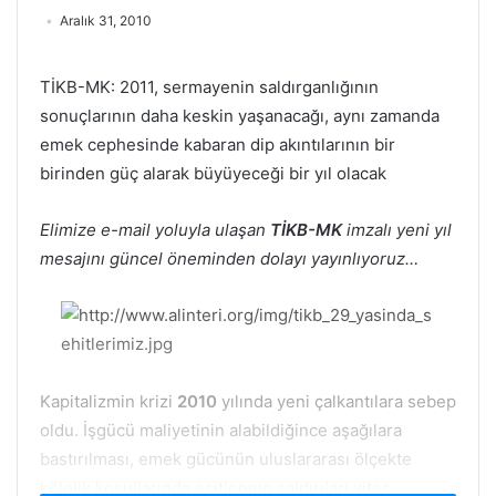
Aralık 31, 2010
TİKB-MK: 2011, sermayenin saldırganlığının
sonuçlarının daha keskin yaşanacağı, aynı zamanda
emek cephesinde kabaran dip akıntılarının bir
birinden güç alarak büyüyeceği bir yıl olacak
Elimize e-mail yoluyla ulaşan
TİKB-MK
imzalı yeni yıl
mesajını güncel öneminden dolayı yayınlıyoruz…
Kapitalizmin krizi
2010
yılında yeni çalkantılara sebep
oldu. İşgücü maliyetinin alabildiğince aşağılara
bastırılması, emek gücünün uluslararası ölçekte
kölelik koşullarında eşitlenme saldırıları vites