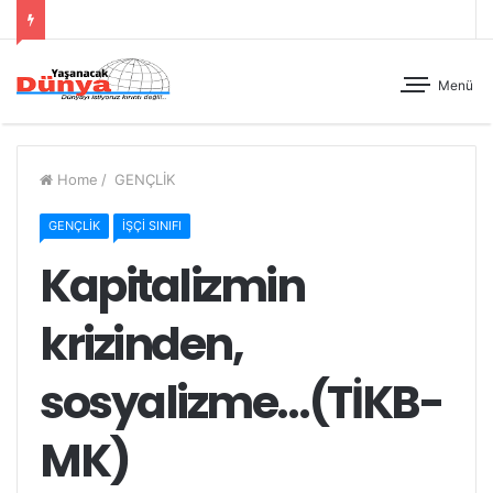
Menü
Home
/
GENÇLİK
GENÇLİK
İŞÇİ SINIFI
Kapitalizmin
krizinden,
sosyalizme…(TİKB-
MK)