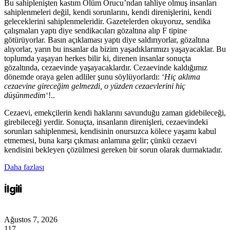
Bu sahiplenişten kastım Ölüm Orucu’ndan tahliye olmuş insanları
sahiplenmeleri değil, kendi sorunlarını, kendi direnişlerini, kendi
geleceklerini sahiplenmeleridir. Gazetelerden okuyoruz, sendika
çalışmaları yaptı diye sendikacıları gözaltına alıp F tipine
götürüyorlar. Basın açıklaması yaptı diye saldırıyorlar, gözaltına
alıyorlar, yarın bu insanlar da bizim yaşadıklarımızı yaşayacaklar. Bu
toplumda yaşayan herkes bilir ki, direnen insanlar sonuçta
gözaltında, cezaevinde yaşayacaklardır. Cezaevinde kaldığımız
dönemde oraya gelen adliler şunu söylüyorlardı: ‘
Hiç aklıma
cezaevine gireceğim gelmezdi, o yüzden cezaevlerini hiç
düşünmedim
‘!..
Cezaevi, emekçilerin kendi haklarını savunduğu zaman gidebileceği,
girebileceği yerdir. Sonuçta, insanların direnişleri, cezaevindeki
sorunları sahiplenmesi, kendisinin onursuzca kölece yaşamı kabul
etmemesi, buna karşı çıkması anlamına gelir; çünkü cezaevi
kendisini bekleyen çözülmesi gereken bir sorun olarak durmaktadır.
Daha fazlası
İlgili
Ağustos 7, 2026
117