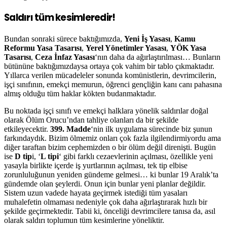
Saldırı tüm kesimleredir!
Bundan sonraki sürece baktığımızda,
Yeni İş Yasası
,
Kamu
Reformu Yasa Tasarısı
,
Yerel Yönetimler Yasası
,
YÖK Yasa
Tasarısı
,
Ceza İnfaz Yasası
‘nın daha da ağırlaştırılması… Bunların
bütününe baktığımızdaysa ortaya çok vahim bir tablo çıkmaktadır.
Yıllarca verilen mücadeleler sonunda komünistlerin, devrimcilerin,
işçi sınıfının, emekçi memurun, öğrenci gençliğin kanı canı pahasına
almış olduğu tüm haklar kökten budanmaktadır.
Bu noktada işçi sınıfı ve emekçi halklara yönelik saldırılar doğal
olarak Ölüm Orucu’ndan tahliye olanları da bir şekilde
etkileyecektir.
399. Madde
‘nin ilk uygulama sürecinde biz şunun
farkındaydık. Bizim ölmemiz onları çok fazla ilgilendirmiyordu ama
diğer taraftan bizim cephemizden o bir ölüm değil direnişti. Bugün
ise
D tip
i, ‘
L tipi
‘ gibi farklı cezaevlerinin açılması, özellikle yeni
yasayla birlikte içerde iş yurtlarının açılması, tek tip elbise
zorunluluğunun yeniden gündeme gelmesi… ki bunlar 19 Aralık’ta
gündemde olan şeylerdi. Onun için bunlar yeni planlar değildir.
Sistem uzun vadede hayata geçirmek istediği tüm yasaları
muhalefetin olmaması nedeniyle çok daha ağırlaştırarak hızlı bir
şekilde geçirmektedir. Tabii ki, önceliği devrimcilere tanısa da, asıl
olarak saldırı toplumun tüm kesimlerine yöneliktir.