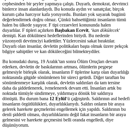
cephesinden bir şeyler yapmaya çalıştı. Duyarlı, demokrat, devrimci
binlerce insan alanlardaydı. Bu konuda aydın ve sanatçılar, birçok
kurum çaba harcıyor kafa yoruyordu. Bunları yok sayarak bugünü
değerlendirmek doğru olmaz. Çünkü bahsettiğimiz insanların tümü
halen bu ülkede yaşıyor. F tipi cezaevleri konusunda halen
duyarlılar. F tipleri açılırken
Başbakan Ecevit
, ‘
kan dökülecek
‘
demişti. Kan dökülmesi hedeflerinden biriydi. Bu nedenle
yüzonyedi devrimciyi katlettiler. Yüzlercesini sakat bıraktılar.
Duyarlı olan insanlar, devletin politikaları başta olmak üzere pekçok
bilgiye sahiptiler ve kan döküleceğini bilmekteydiler.
Bu konudaki duruş, 19 Aralık’tan sonra Ölüm Oruçları devam
ederken, devletin de baskılarının artması, ölümlerin peşpeşe
gelmesiyle birleşik olarak, insanların F tiplerine karşı olan duyarlılığı
noktasında gitgide sönümlenen bir süreci getirdi. Diğer taraftan bu
sönümlenmeye karşılık olarak, devletin saldırıları da tam tersine
daha da şiddetlenerek, ivmelenerek devam etti. İnsanları artık bu
noktada tümüyle sindirmeye, yıldırmaya dönük bir saldırıya
dönüştü. Bu durum bana
12 Eylül
‘ü çağrıştırdı. Saldırının asıl hedefi
insanların örgütlülükleri, duyarlılıklarıydı. Saldırı onların bir araya
gelerek harekete geçmelerini engellemek için yapıldı. Saldırının bu
denli şiddetli olması, duyarlılıklarını değil fakat insanların bir araya
gelmesini ve harekete geçmesini belli oranda engelledi, diye
düşünüyorum.