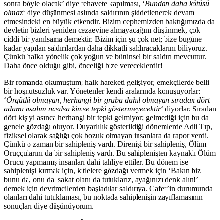
sonra böyle olacak’ diye rehavete kapılması, ‘
Bundan daha kötüsü
olmaz
‘ diye düşünmesi aslında saldırının şiddetlenerek devam
etmesindeki en büyük etkendir. Bizim cephemizden baktığımızda da
devletin bizleri yeniden cezaevine almayacağını düşünmek, çok
ciddi bir yanılsama demektir. Bizim için şu çok net; bize bugüne
kadar yapılan saldırılardan daha dikkatli saldıracaklarını biliyoruz.
Çünkü halka yönelik çok yoğun ve bütünsel bir saldırı mevcuttur.
Daha önce olduğu gibi, önceliği bize vereceklerdir!
Bir romanda okumuştum; halk hareketi gelişiyor, emekçilerde belli
bir hoşnutsuzluk var. Yönetenler kendi aralarında konuşuyorlar:
‘
Örgütlü olmayan, herhangi bir gruba dahil olmayan sıradan dört
adamı asalım nasılsa kimse tepki göstermeyecektir
‘ diyorlar. Sıradan
dört kişiyi asınca herhangi bir tepki gelmiyor; gelmediği için bu da
genele gözdağı oluyor. Duyarlılık gösterildiği dönemlerde Adli Tıp,
fiziksel olarak sağlığı çok bozuk olmayan insanlara da rapor verdi.
Çünkü o zaman bir sahipleniş vardı. Direnişi bir sahipleniş, Ölüm
Oruççularını da bir sahipleniş vardı. Bu sahiplenişten kaynaklı Ölüm
Orucu yapmamış insanları dahi tahliye ettiler. Bu dönem ise
sahiplenişi kırmak için, kitlelere gözdağı vermek için ‘Bakın biz
bunu da, onu da, sakat olanı da tutuklarız, ayağınızı denk alın!’
demek için devrimcilerden başladılar saldırıya. Cafer’in durumunda
olanları dahi tutuklaması, bu noktada sahiplenişin zayıflamasının
sonuçları diye düşünüyorum.