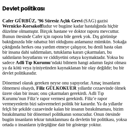
Devlet politikası
Cafer GÜRBÜZ, ’96 Süresiz Açlık Grevi
(SAG) gazisi
Wernicke-Korsakoff
ludur ve bugüne kadar hastalığında hiçbir
düzelme olmamıştır. Birçok hastane ve doktor raporu mevcuttur.
Bunun ötesinde Cafer için rapora bile gerek yok. Dış görünüşe
baktığınızda bile rahatsız biri olduğunu anlamanız mümkün. Sokağa
çıktığında herkes ona yardım etmeye çalışıyor, bu denli hasta olan
bir insana dahi saldırmaları, tutuklama kararı çıkarmaları, bu
saldırıların boyutlarını ve ciddiyetini ortaya koymaktadır. Yoksa bu
sadece
Adli Tıp Kurumu
‘ndaki bilmem hangi adamın faşist olması
ya da kötü veya iyiniyetinden kaynaklanan bir olay değildir; bu bir
devlet politikasıdır.
Dönemsel olarak gereken neyse onu yapıyorlar. Amaç insanların
ölmemesi olsaydı,
Filiz GÜLKOKUER
yıllardır cezaevinde ölmek
üzere olan bir insan; onu çıkarmaları gerekirdi. Adli Tıp
Kurumu’nun Filiz’e rapor vermesi gerekirdi. Filiz’e rapor
vermeyenlerin bizi salıvermeleri politik bir karardır. Ya da yıllardır
felçli bir şekilde cazaevinde kalan bir insanın bırakılmaması, bizim
bırakılmamız bir dönemsel politikanın sonucudur. Onun ötesinde
bugün insanların tekrar tutuklanması da devletin bir politikası, yoksa
ortada o insanların iyileştiğine dair bir gösterge yoktur.