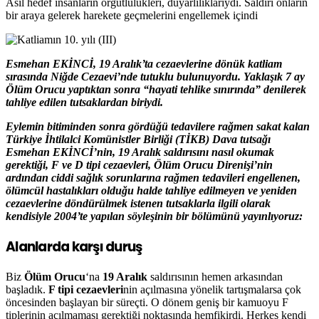
Asıl hedef insanların örgütlülükleri, duyarlılıklarıydı. Saldırı onların
bir araya gelerek harekete geçmelerini engellemek içindi
Esmehan EKİNCİ, 19 Aralık’ta cezaevlerine dönük katliam
sırasında Niğde Cezaevi’nde tutuklu bulunuyordu. Yaklaşık 7 ay
Ölüm Orucu yaptıktan sonra “hayati tehlike sınırında” denilerek
tahliye edilen tutsaklardan biriydi.
Eylemin bitiminden sonra gördüğü tedavilere rağmen sakat kalan
Türkiye İhtilalci Komünistler Birliği (TİKB) Dava tutsağı
Esmehan EKİNCİ’nin, 19 Aralık saldırısını nasıl okumak
gerektiği, F ve D tipi cezaevleri, Ölüm Orucu Direnişi’nin
ardından ciddi sağlık sorunlarına rağmen tedavileri engellenen,
ölümcül hastalıkları olduğu halde tahliye edilmeyen ve yeniden
cezaevlerine döndürülmek istenen tutsaklarla ilgili olarak
kendisiyle 2004’te yapılan söyleşinin bir bölümünü yayınlıyoruz:
Alanlarda karşı duruş
Biz
Ölüm Orucu
‘na
19 Aralık
saldırısının hemen arkasından
başladık.
F tipi cezaevleri
nin açılmasına yönelik tartışmalarsa çok
öncesinden başlayan bir süreçti. O dönem geniş bir kamuoyu F
tiplerinin açılmaması gerektiği noktasında hemfikirdi. Herkes kendi