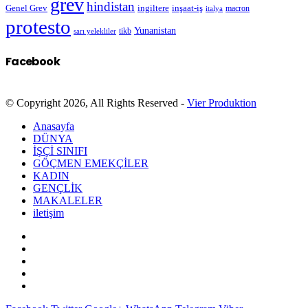
grev
hindistan
Genel Grev
inşaat-iş
ingiltere
macron
italya
protesto
Yunanistan
sarı yelekliler
tikb
Facebook
© Copyright 2026, All Rights Reserved -
Vier Produktion
Anasayfa
DÜNYA
İŞÇİ SINIFI
GÖÇMEN EMEKÇİLER
KADIN
GENÇLİK
MAKALELER
iletişim