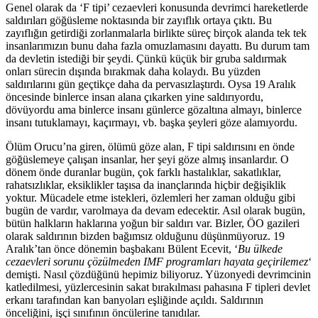
Genel olarak da ‘F tipi’ cezaevleri konusunda devrimci hareketlerde
saldırıları göğüsleme noktasında bir zayıflık ortaya çıktı. Bu
zayıflığın getirdiği zorlanmalarla birlikte süreç birçok alanda tek tek
insanlarımızın bunu daha fazla omuzlamasını dayattı. Bu durum tam
da devletin istediği bir şeydi. Çünkü küçük bir gruba saldırmak
onları sürecin dışında bırakmak daha kolaydı. Bu yüzden
saldırılarını gün geçtikçe daha da pervasızlaştırdı. Oysa 19 Aralık
öncesinde binlerce insan alana çıkarken yine saldırıyordu,
dövüyordu ama binlerce insanı günlerce gözaltına almayı, binlerce
insanı tutuklamayı, kaçırmayı, vb. başka şeyleri göze alamıyordu.
Ölüm Orucu’na giren, ölümü göze alan, F tipi saldırısını en önde
göğüslemeye çalışan insanlar, her şeyi göze almış insanlardır. O
dönem önde duranlar bugün, çok farklı hastalıklar, sakatlıklar,
rahatsızlıklar, eksiklikler taşısa da inançlarında hiçbir değişiklik
yoktur. Mücadele etme istekleri, özlemleri her zaman olduğu gibi
bugün de vardır, varolmaya da devam edecektir. Asıl olarak bugün,
bütün halkların haklarına yoğun bir saldırı var. Bizler, ÖO gazileri
olarak saldırının bizden bağımsız olduğunu düşünmüyoruz. 19
Aralık’tan önce dönemin başbakanı Bülent Ecevit, ‘
Bu ülkede
cezaevleri sorunu çözülmeden IMF programları hayata geçirilemez
‘
demişti. Nasıl çözdüğünü hepimiz biliyoruz. Yüzonyedi devrimcinin
katledilmesi, yüzlercesinin sakat bırakılması pahasına F tipleri devlet
erkanı tarafından kan banyoları eşliğinde açıldı. Saldırının
önceliğini, işçi sınıfının öncülerine tanıdılar.