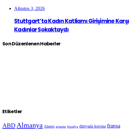
Ağustos 3, 2026
Stuttgart’ta Kadın Katliamı Girişimine Karşı
Kadınlar Sokaktaydı
Son Düzenlenen Haberler
Etiketler
Almanya
ABD
fransa
dünyada korona
Alınteri
arjantin
brezilya