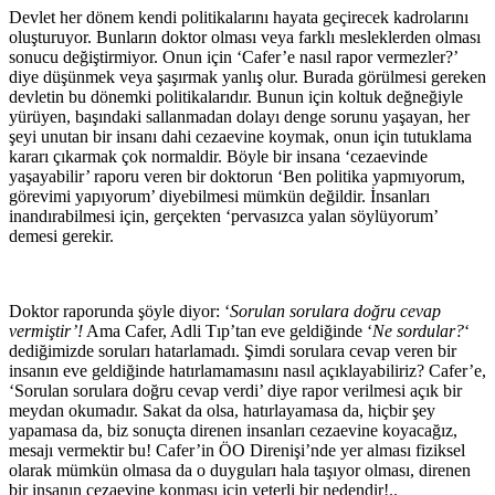
Devlet her dönem kendi politikalarını hayata geçirecek kadrolarını
oluşturuyor. Bunların doktor olması veya farklı mesleklerden olması
sonucu değiştirmiyor. Onun için ‘Cafer’e nasıl rapor vermezler?’
diye düşünmek veya şaşırmak yanlış olur. Burada görülmesi gereken
devletin bu dönemki politikalarıdır. Bunun için koltuk değneğiyle
yürüyen, başındaki sallanmadan dolayı denge sorunu yaşayan, her
şeyi unutan bir insanı dahi cezaevine koymak, onun için tutuklama
kararı çıkarmak çok normaldir. Böyle bir insana ‘cezaevinde
yaşayabilir’ raporu veren bir doktorun ‘Ben politika yapmıyorum,
görevimi yapıyorum’ diyebilmesi mümkün değildir. İnsanları
inandırabilmesi için, gerçekten ‘pervasızca yalan söylüyorum’
demesi gerekir.
Doktor raporunda şöyle diyor: ‘
Sorulan sorulara doğru cevap
vermiştir’!
Ama Cafer, Adli Tıp’tan eve geldiğinde ‘
Ne sordular?
‘
dediğimizde soruları hatarlamadı. Şimdi sorulara cevap veren bir
insanın eve geldiğinde hatırlamamasını nasıl açıklayabiliriz? Cafer’e,
‘Sorulan sorulara doğru cevap verdi’ diye rapor verilmesi açık bir
meydan okumadır. Sakat da olsa, hatırlayamasa da, hiçbir şey
yapamasa da, biz sonuçta direnen insanları cezaevine koyacağız,
mesajı vermektir bu! Cafer’in ÖO Direnişi’nde yer alması fiziksel
olarak mümkün olmasa da o duyguları hala taşıyor olması, direnen
bir insanın cezaevine konması için yeterli bir nedendir!..