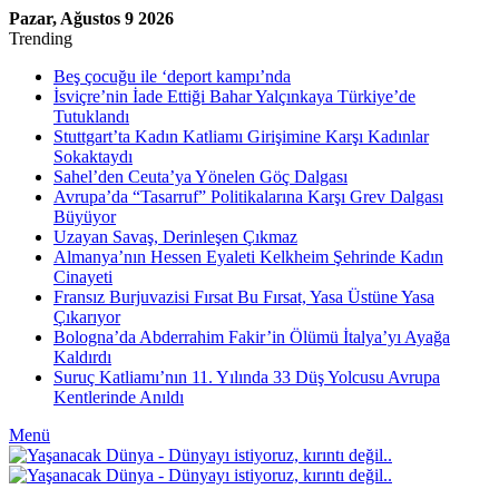
Pazar, Ağustos 9 2026
Trending
Beş çocuğu ile ‘deport kampı’nda
İsviçre’nin İade Ettiği Bahar Yalçınkaya Türkiye’de
Tutuklandı
Stuttgart’ta Kadın Katliamı Girişimine Karşı Kadınlar
Sokaktaydı
Sahel’den Ceuta’ya Yönelen Göç Dalgası
Avrupa’da “Tasarruf” Politikalarına Karşı Grev Dalgası
Büyüyor
Uzayan Savaş, Derinleşen Çıkmaz
Almanya’nın Hessen Eyaleti Kelkheim Şehrinde Kadın
Cinayeti
Fransız Burjuvazisi Fırsat Bu Fırsat, Yasa Üstüne Yasa
Çıkarıyor
Bologna’da Abderrahim Fakir’in Ölümü İtalya’yı Ayağa
Kaldırdı
Suruç Katliamı’nın 11. Yılında 33 Düş Yolcusu Avrupa
Kentlerinde Anıldı
Menü