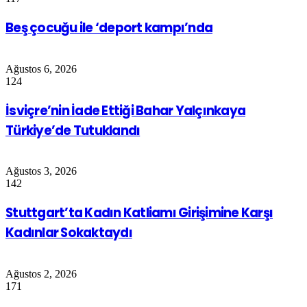
Beş çocuğu ile ‘deport kampı’nda
Ağustos 6, 2026
124
İsviçre’nin İade Ettiği Bahar Yalçınkaya
Türkiye’de Tutuklandı
Ağustos 3, 2026
142
Stuttgart’ta Kadın Katliamı Girişimine Karşı
Kadınlar Sokaktaydı
Ağustos 2, 2026
171