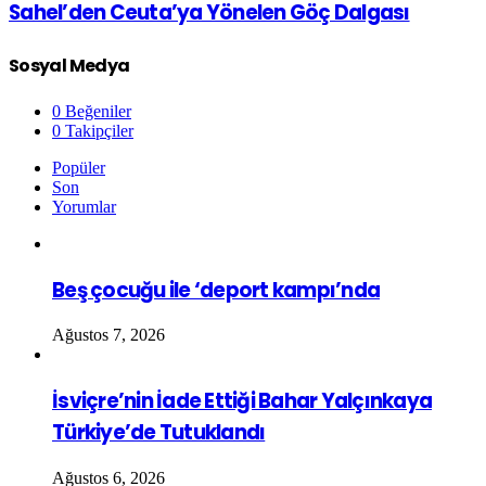
Sahel’den Ceuta’ya Yönelen Göç Dalgası
Sosyal Medya
0
Beğeniler
0
Takipçiler
Popüler
Son
Yorumlar
Beş çocuğu ile ‘deport kampı’nda
Ağustos 7, 2026
İsviçre’nin İade Ettiği Bahar Yalçınkaya
Türkiye’de Tutuklandı
Ağustos 6, 2026