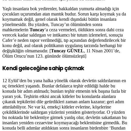
Yaşlı insanlara bok yedirenler, bakkaldan yumurta almadığı için
çocukları uçurumdan atan mantık budur. Sorun karşı koymak ya da
koymamak değil, genel olarak kendi dışındaki bütün insanlara
yönelmesidir. Bu yüzden, Tuncay’ın ölümünden sonra
mahkemelerin
Tuncay
‘a ceza vermeleri, öldükten sonra dahi ceza
verecek kadar saldırgan ve intikamcı bir tutum izlemeleri, sonuçta
Cafer’e neden rapor verilmediği, tıp açısından değerlendirilecek bir
konu değil, asıl olarak politikanın uygulanış tarzında herhangi bir
değişikliğin olmamasıdır. [
Tuncay GÜNEL
, 11 Nisan 2001’de,
Ölüm Orucu’nun 123. gününde ölümsüzleşti]
Kendi geleceğine sahip çıkmak
12 Eylül’den bu yana halka yönelik olarak devletin saldırılarının en
uç örnekleri yaşandı. Bunlar defalarca teşhir edildiği halde bu
konuda bir adım atılmadı; bunları teşhir etmenin tek başına fazla bir
yararı yok. Teşhirin etkisi ancak kitleler bu konularda alanlara
çıkarak tepkilerini dile getirdikleri zaman anlam kazanır; geri adım
attırılabiliyor. Ne var ki, emekçi kitleler evlerine, köşelerine
çekildiklerinde saldırgan yüzlerini yeniden gösteriyorlar. O yüzden
bu noktada bir beklentiye girmek yanlış olur, devletin sakatlanan bu
insanları yeniden cezaevine koymayacağı beklentisine girmedik. Bu
konuda belli adımlar atıldıktan sonra insanların birdenbire ‘Bundan