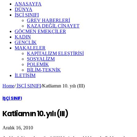
ANASAYFA
DÜNYA
İŞÇİ SINIFI
GREV HABERLERİ
KAZA DEĞİL CİNAYET
GÖÇMEN EMEKÇİLER
KADIN
GENÇLİK
MAKALELER
KAPİTALİZM ELEŞTİRİSİ
SOSYALİZM
POLEMİK
BİLİM-TEKNİK
ILETIŞIM
Home
/
İŞÇİ SINIFI
/
Katliamın 10. yılı (III)
İŞÇİ SINIFI
Katliamın 10. yılı (III)
Aralık 16, 2010