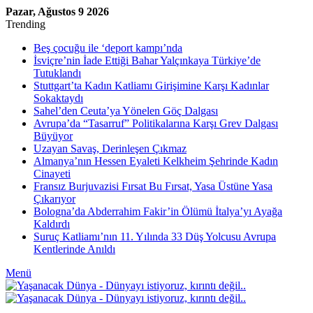
Pazar, Ağustos 9 2026
Trending
Beş çocuğu ile ‘deport kampı’nda
İsviçre’nin İade Ettiği Bahar Yalçınkaya Türkiye’de
Tutuklandı
Stuttgart’ta Kadın Katliamı Girişimine Karşı Kadınlar
Sokaktaydı
Sahel’den Ceuta’ya Yönelen Göç Dalgası
Avrupa’da “Tasarruf” Politikalarına Karşı Grev Dalgası
Büyüyor
Uzayan Savaş, Derinleşen Çıkmaz
Almanya’nın Hessen Eyaleti Kelkheim Şehrinde Kadın
Cinayeti
Fransız Burjuvazisi Fırsat Bu Fırsat, Yasa Üstüne Yasa
Çıkarıyor
Bologna’da Abderrahim Fakir’in Ölümü İtalya’yı Ayağa
Kaldırdı
Suruç Katliamı’nın 11. Yılında 33 Düş Yolcusu Avrupa
Kentlerinde Anıldı
Menü