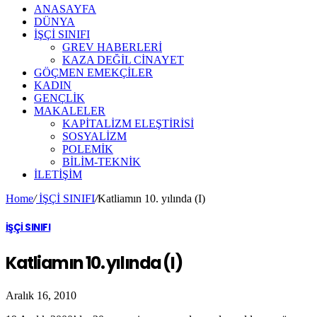
ANASAYFA
DÜNYA
İŞÇİ SINIFI
GREV HABERLERİ
KAZA DEĞİL CİNAYET
GÖÇMEN EMEKÇİLER
KADIN
GENÇLİK
MAKALELER
KAPİTALİZM ELEŞTİRİSİ
SOSYALİZM
POLEMİK
BİLİM-TEKNİK
ILETIŞIM
Home
/
İŞÇİ SINIFI
/
Katliamın 10. yılında (I)
İŞÇİ SINIFI
Katliamın 10. yılında (I)
Aralık 16, 2010