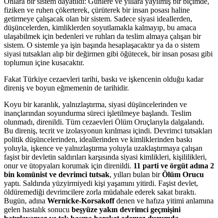
Onlara bir sistem dayatıldı: Günlere ve yıllara yayılmış bir biçimde,
fiziken ve ruhen çökerterek, çürüterek bir insan posası haline
getirmeye çalışacak olan bir sistem. Sadece siyasi ideallerden,
düşüncelerden, kimliklerden soyutlamakla kalmayıp, bu amaca
ulaşabilmek için bedenleri ve ruhları da teslim almaya çalışan bir
sistem. O sistemle ya işin başında hesaplaşacaktır ya da o sistem
siyasi tutsakları alıp bir değirmen gibi öğütecek, bir insan posası gibi
toplumun içine kusacaktır.
Fakat Türkiye cezaevleri tarihi, baskı ve işkencenin olduğu kadar
direniş ve boyun eğmemenin de tarihidir.
Koyu bir karanlık, yalnızlaştırma, siyasi düşüncelerinden ve
inançlarından soyundurma süreci işletilmeye başlandı. Teslim
olunmadı, direnildi. Tüm cezaevleri Ölüm Oruçlarıyla dalgalandı.
Bu direniş, tecrit ve izolasyonun kırılması içindi. Devrimci tutsakları
politik düşüncelerinden, ideallerinden ve kimliklerinden baskı
yoluyla, işkence ve yalnızlaştırma yoluyla uzaklaştırmaya çalışan
faşist bir devletin saldırıları karşısında siyasi kimlikleri, kişililikleri,
onur ve ütopyaları korumak için direnildi.
11 parti ve örgüt adına 2
bin komünist ve devrimci tutsak
, yılları bulan bir
Ölüm Orucu
yaptı. Saldırıda yüzyirmiyedi kişi yaşamını yitirdi. Faşist devlet,
öldüremediği devrimcilere zorla müdahale ederek sakat bıraktı.
Bugün, adına
Wernicke-Korsakoff
denen ve hafıza yitimi anlamına
gelen hastalık sonucu
beşyüze yakın devrimci geçmişini