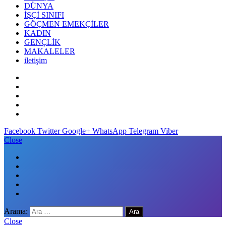
DÜNYA
İŞÇİ SINIFI
GÖÇMEN EMEKÇİLER
KADIN
GENÇLİK
MAKALELER
iletişim
Facebook
Twitter
Google+
WhatsApp
Telegram
Viber
Close
Arama:
Close