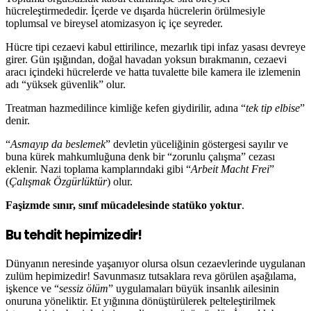
hücreleştirmededir. İçerde ve dışarda hücrelerin örülmesiyle
toplumsal ve bireysel atomizasyon iç içe seyreder.
Hücre tipi cezaevi kabul ettirilince, mezarlık tipi infaz yasası devreye
girer. Gün ışığından, doğal havadan yoksun bırakmanın, cezaevi
aracı içindeki hücrelerde ve hatta tuvalette bile kamera ile izlemenin
adı “yüksek güvenlik” olur.
Treatman hazmedilince kimliğe kefen giydirilir, adına “
tek tip elbise
”
denir.
“
Asmayıp da beslemek
” devletin yüceliğinin göstergesi sayılır ve
buna kürek mahkumluğuna denk bir “zorunlu çalışma” cezası
eklenir. Nazi toplama kamplarındaki gibi “
Arbeit Macht Frei
”
(
Çalışmak Özgürlüktür
) olur.
Faşizmde sınır, sınıf mücadelesinde statüko yoktur
.
Bu tehdit hepimizedir!
Dünyanın neresinde yaşanıyor olursa olsun cezaevlerinde uygulanan
zulüm hepimizedir! Savunmasız tutsaklara reva görülen aşağılama,
işkence ve “
sessiz ölüm
” uygulamaları büyük insanlık ailesinin
onuruna yöneliktir. Et yığınına dönüştürülerek pelteleştirilmek