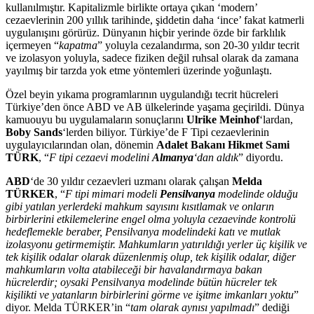
kullanılmıştır. Kapitalizmle birlikte ortaya çıkan ‘modern’
cezaevlerinin 200 yıllık tarihinde, şiddetin daha ‘ince’ fakat katmerli
uygulanışını görürüz. Dünyanın hiçbir yerinde özde bir farklılık
içermeyen “
kapatma
” yoluyla cezalandırma, son 20-30 yıldır tecrit
ve izolasyon yoluyla, sadece fiziken değil ruhsal olarak da zamana
yayılmış bir tarzda yok etme yöntemleri üzerinde yoğunlaştı.
Özel beyin yıkama programlarının uygulandığı tecrit hücreleri
Türkiye’den önce ABD ve AB ülkelerinde yaşama geçirildi. Dünya
kamuouyu bu uygulamaların sonuçlarını
Ulrike Meinhof
‘lardan,
Boby Sands
‘lerden biliyor. Türkiye’de F Tipi cezaevlerinin
uygulayıcılarından olan, dönemin
Adalet Bakanı Hikmet Sami
TÜRK
, “
F tipi cezaevi modelini
Almanya
‘dan aldık
” diyordu.
ABD
‘de 30 yıldır cezaevleri uzmanı olarak çalışan
Melda
TÜRKER
, “
F tipi mimari modeli
Pensilvanya
modelinde olduğu
gibi yatılan yerlerdeki mahkum sayısını kısıtlamak ve onların
birbirlerini etkilemelerine engel olma yoluyla cezaevinde kontrolü
hedeflemekle beraber, Pensilvanya modelindeki katı ve mutlak
izolasyonu getirmemiştir. Mahkumların yatırıldığı yerler üç kişilik ve
tek kişilik odalar olarak düzenlenmiş olup, tek kişilik odalar, diğer
mahkumların volta atabileceği bir havalandırmaya bakan
hücrelerdir; oysaki Pensilvanya modelinde bütün hücreler tek
kişilikti ve yatanların birbirlerini görme ve işitme imkanları yoktu
”
diyor. Melda TÜRKER’in “
tam olarak aynısı yapılmadı
” dediği