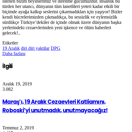
istenen bizim beyinlerimiz ve direnme gücümüzdür. İnsanlık bu
türden her utancı, dünyanın tüm lanetlileri yeteri kadar etkili bir
biçimde ayağa kalkıp seslerini çıkarmadıkları için yaşıyor! Bizler
kendi hücrelerimizden çıkmadıkça, bu sessizlik ve eylemsizlik
sürdükçe Türkiye’dekiler de içinde olmak üzere dünyanın başka
yerlerindeki cezaevlerinden yeni işkence ve ölüm haberleri
gelecek!..
Etiketler
19 Aralık
diri diri yaktilar
DPG
Daha fazlası
İlgili
Aralık 19, 2019
3.082
Maraş’ı, 19 Aralık Cezaevleri Katliamını,
Roboski’yi unutmadık, unutmayacağız!
Temmuz 2, 2019