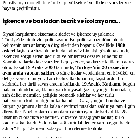
Pensilvanya modeli, bugün D tipi yüksek güvenlikle cezaevleriyle
hayata geçirilmiştir.
İşkence ve baskıdan tecrit ve izolasyona…
Siyasi karşıtlarına sistematik şiddet ve işkence uygulamak
Türkiye’de bir devlet politikasıdır. Bu politika bazı dönemlerde,
kelimenin tam anlamıyla dizginlerinden boşanır. Özellikle
1980
askeri faşist darbesi
nin ardından altıyüz bin kişi gözaltına alındı,
işkenceli sorgulardan geçirildi ve binlercesi cezaevlerine tıkıldı.
Sonraki yıllarda da cezaevleri hep işkence, saldırı ve katliamın adresi
oldu. Fakat 19 Aralık 2000 tarihinde,
Türkiye’nin 20 cezaevine
aynı anda yapılan saldırı
, o güne kadar yapılanların en büyüğü, en
dehşet verici olanıydı. Tam techizatla donanmış faşist ordu, bu
saldırıda her türlü savaş aracını kullandı.
19 Aralık Katliamı
, bugün
hala ne oldukları açıklanmayan kimyasal gazlar, yangın bombaları,
zırh delici mermiler, gelişkin otomatik silahlar ve her türlü
patlayıcının kullanıldığı bir katliamdı… Gaz, yangın, bomba ve
kurşun yağmuru altında kalan devrimci tutsaklar, saldırıya tam 4 gün
direndiler. Nazi toplama kamplarını aratmayan bir barbarlıkla 28
insanımızı oracıkta katlettiler. Yüzlerce tutsağı yaraladılar, bir o
kadarı sakat kaldı. Saldırıdan sağ kurtulabilenler yarı baygın halde
adına “F tipi” denilen izolasyon hücrelerine tıkıldılar.