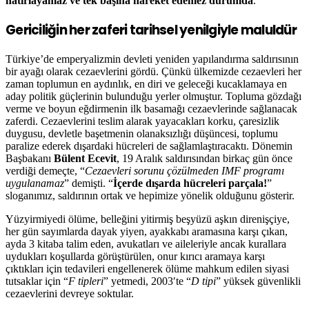
hatırlayamaz ve tek başına hareket edemez durumda
.
Gericiliğin her zaferi tarihsel yenilgiyle maluldür
Türkiye’de emperyalizmin devleti yeniden yapılandırma saldırısının
bir ayağı olarak cezaevlerini gördü. Çünkü ülkemizde cezaevleri her
zaman toplumun en aydınlık, en diri ve geleceği kucaklamaya en
aday politik güçlerinin bulunduğu yerler olmuştur. Topluma gözdağı
verme ve boyun eğdirmenin ilk basamağı cezaevlerinde sağlanacak
zaferdi. Cezaevlerini teslim alarak yayacakları korku, çaresizlik
duygusu, devletle başetmenin olanaksızlığı düşüncesi, toplumu
paralize ederek dışardaki hücreleri de sağlamlaştıracaktı. Dönemin
Başbakanı
Bülent Ecevit
, 19 Aralık saldırısından birkaç gün önce
verdiği demeçte, “
Cezaevleri sorunu çözülmeden IMF programı
uygulanamaz
” demişti. “
İçerde dışarda hücreleri parçala!
”
sloganımız, saldırının ortak ve hepimize yönelik olduğunu gösterir.
Yüzyirmiyedi ölüme, belleğini yitirmiş beşyüzü aşkın direnişçiye,
her gün sayımlarda dayak yiyen, ayakkabı aramasına karşı çıkan,
ayda 3 kitaba talim eden, avukatları ve aileleriyle ancak kurallara
uydukları koşullarda görüştürülen, onur kırıcı aramaya karşı
çıktıkları için tedavileri engellenerek ölüme mahkum edilen siyasi
tutsaklar için “
F tipleri
” yetmedi, 2003′te “
D tipi
” yüksek güvenlikli
cezaevlerini devreye soktular.