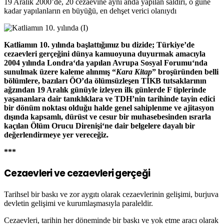
19 Aralık 2000’de, 20 cezaevine aynı anda yapılan saldırı, o güne
kadar yapılanların en büyüğü, en dehşet verici olanıydı
Katliamın 10. yılında başlattığımız bu dizide; Türkiye’de
cezaevleri gerçeğini dünya kamuoyuna duyurmak amacıyla
2004
yılında
Londra
‘da yapılan
Avrupa Sosyal Forumu
‘nda
sunulmak üzere kaleme alınmış “
Kara Kitap
” broşüründen belli
bölümlere, bazıları ÖO’da ölümsüzleşen
TİKB
tutsaklarının
ağzından 19 Aralık günüyle izleyen ilk günlerde F tiplerinde
yaşananlara dair tanıklıklara ve TDH’nin tarihinde tayin edici
bir dönüm noktası olduğu halde genel sahiplenme ve ajitasyon
dışında kapsamlı, dürüst ve cesur bir muhasebesinden ısrarla
kaçılan
Ölüm Orucu Direnişi
‘ne dair belgelere dayalı bir
değerlendirmeye yer vereceğiz.
***
Cezaevleri ve cezaevleri gerçeği
Tarihsel bir baskı ve zor aygıtı olarak cezaevlerinin gelişimi, burjuva
devletin gelişimi ve kurumlaşmasıyla paraleldir.
Cezaevleri, tarihin her döneminde bir baskı ve yok etme aracı olarak