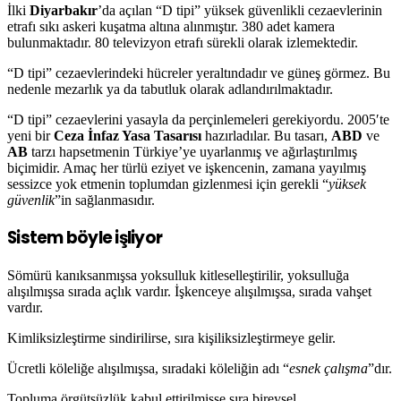
İlki
Diyarbakır
’da açılan “D tipi” yüksek güvenlikli cezaevlerinin
etrafı sıkı askeri kuşatma altına alınmıştır. 380 adet kamera
bulunmaktadır. 80 televizyon etrafı sürekli olarak izlemektedir.
“D tipi” cezaevlerindeki hücreler yeraltındadır ve güneş görmez. Bu
nedenle mezarlık ya da tabutluk olarak adlandırılmaktadır.
“D tipi” cezaevlerini yasayla da perçinlemeleri gerekiyordu. 2005′te
yeni bir
Ceza İnfaz Yasa Tasarısı
hazırladılar. Bu tasarı,
ABD
ve
AB
tarzı hapsetmenin Türkiye’ye uyarlanmış ve ağırlaştırılmış
biçimidir. Amaç her türlü eziyet ve işkencenin, zamana yayılmış
sessizce yok etmenin toplumdan gizlenmesi için gerekli “
yüksek
güvenlik
”in sağlanmasıdır.
Sistem böyle işliyor
Sömürü kanıksanmışsa yoksulluk kitleselleştirilir, yoksulluğa
alışılmışsa sırada açlık vardır. İşkenceye alışılmışsa, sırada vahşet
vardır.
Kimliksizleştirme sindirilirse, sıra kişiliksizleştirmeye gelir.
Ücretli köleliğe alışılmışsa, sıradaki köleliğin adı “
esnek çalışma
”dır.
Topluma örgütsüzlük kabul ettirilmişse sıra bireysel