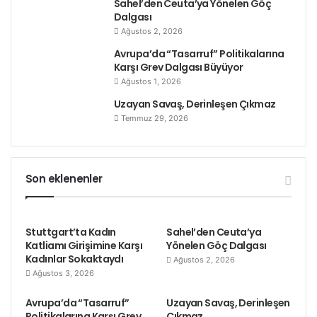
Sahel’den Ceuta’ya Yönelen Göç
çalışmak, sendikasız çalışmak, KÖLELİKTİR!” TEKEL
Dalgası
Ağustos 2, 2026
İşçileri imzalı pankart açıldı.
“Kavga bitmedi, daha
yeni başlıyor!” , “Tekel işçisi yalnız değildir!”
Avrupa’da “Tasarruf” Politikalarına
Karşı Grev Dalgası Büyüyor
sloganları atıldı.
Ağustos 1, 2026
Uzayan Savaş, Derinleşen Çıkmaz
İşçilerin hazırladığı basın metnini aynen yayınlıyoruz:
Temmuz 29, 2026
2. TEKEL Direnişi’nin 78. gününde: 4/C’ye, geçici,
sözleşmeli, taşeron çalışmaya karşı mücadelemizi
Son eklenenler
Türkiye’ye yaymak üzere çadırlarımızı kaldırıyoruz.
78 gündür
Tek Gıda-İş Sendikası
başta olmak üzere
Stuttgart’ta Kadın
Sahel’den Ceuta’ya
konfederasyonlara ve tüm sendikalara, meslek
Katliamı Girişimine Karşı
Yönelen Göç Dalgası
örgütlerine sesleniyoruz. Başta 4/C olmak üzere
Kadınlar Sokaktaydı
Ağustos 2, 2026
bütün esnek çalışma biçimlerine karşı birleşik
Ağustos 3, 2026
mücadele çağrısı yapıyoruz.
Avrupa’da “Tasarruf”
Uzayan Savaş, Derinleşen
Politikalarına Karşı Grev
Çıkmaz