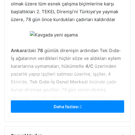
olmak üzere tüm esnek çalışma biçimlerine karşı
başlattıkları 2. TEKEL Direnişi’ni Türkiye’ye yaymak
üzere, 78 gün önce kurdukları çadırları kaldırdılar
Ankara
’daki
78
günlük direnişin ardından Tek Gıda-
İş ağalarının verdikleri hiçbir söze ve aldıkları eylem
kararlarına uymamaları, hükümetle
4/C
üzerinden
pazarlık yapıp işçileri satması üzerine, işçiler, 4
Ekim’de,
Tek Gıda-İş Genel Merkezi
önünde çadır
kurup direnişe geçtiler. 78 gün süren direniş
boyunca , sendika ağalarının, beslemelerinin ve
polisin taciz ve saldırılarına maruz kaldılar. Buna
Daha fazlası
rağmen direnişi sürdürdüler.
TEKEL
işçileri, direnişleri süresince, sözde işçi dostu