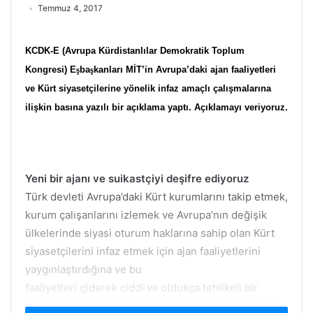
Temmuz 4, 2017
KCDK-E (Avrupa Kürdistanlılar Demokratik Toplum
Kongresi) E
ş
ba
ş
kanları MİT’in Avrupa’daki ajan faaliyetleri
ve Kürt siyasetçilerine yönelik infaz amaçlı çalışmalarına
ilişkin basına yazılı bir açıklama yaptı. Açıklamayı veriyoruz.
Yeni bir ajanı ve suikastçiyi deşifre ediyoruz
Türk devleti Avrupa’daki Kürt kurumlarını takip etmek,
kurum çalışanlarını izlemek ve Avrupa’nın değişik
ülkelerinde siyasi oturum haklarına sahip olan Kürt
siyasetçilerini infaz etmek için ajan faaliyetlerini
yaygınlaştırdığına ve bu
faaliyetleri giderek ciddi ve oldukça tehlikeli bir
örgütleme haline getirdiğine dair daha önce birçok