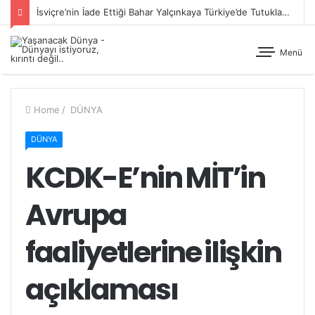
İsviçre’nin İade Ettiği Bahar Yalçınkaya Türkiye’de Tutuklandı
Menü
Home
/
DÜNYA
DÜNYA
KCDK-E’nin MİT’in
Avrupa
faaliyetlerine ilişkin
açıklaması