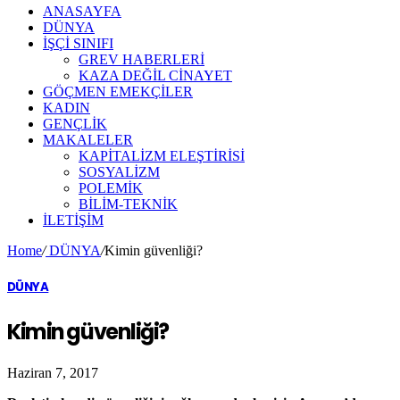
ANASAYFA
DÜNYA
İŞÇİ SINIFI
GREV HABERLERİ
KAZA DEĞİL CİNAYET
GÖÇMEN EMEKÇİLER
KADIN
GENÇLİK
MAKALELER
KAPİTALİZM ELEŞTİRİSİ
SOSYALİZM
POLEMİK
BİLİM-TEKNİK
ILETIŞIM
Home
/
DÜNYA
/
Kimin güvenliği?
DÜNYA
Kimin güvenliği?
Haziran 7, 2017