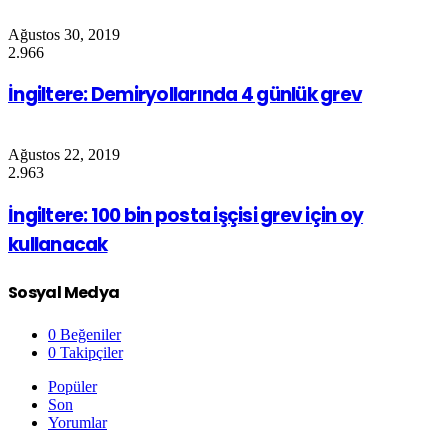
Ağustos 30, 2019
2.966
İngiltere: Demiryollarında 4 günlük grev
Ağustos 22, 2019
2.963
İngiltere: 100 bin posta işçisi grev için oy
kullanacak
Sosyal Medya
0
Beğeniler
0
Takipçiler
Popüler
Son
Yorumlar