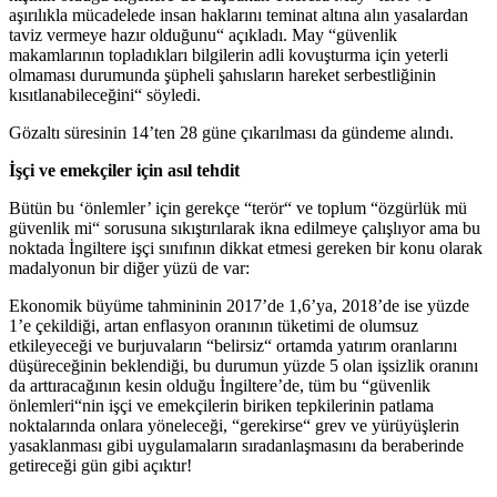
aşırılıkla mücadelede insan haklarını teminat altına alın yasalardan
taviz vermeye hazır olduğunu“ açıkladı. May “güvenlik
makamlarının topladıkları bilgilerin adli kovuşturma için yeterli
olmaması durumunda şüpheli şahısların hareket serbestliğinin
kısıtlanabileceğini“ söyledi.
Gözaltı süresinin 14’ten 28 güne çıkarılması da gündeme alındı.
İşçi ve emekçiler için asıl tehdit
Bütün bu ‘önlemler’ için gerekçe “terör“ ve toplum “özgürlük mü
güvenlik mi“ sorusuna sıkıştırılarak ikna edilmeye çalışlıyor ama bu
noktada İngiltere işçi sınıfının dikkat etmesi gereken bir konu olarak
madalyonun bir diğer yüzü de var:
Ekonomik büyüme tahmininin 2017’de 1,6’ya, 2018’de ise yüzde
1’e çekildiği, artan enflasyon oranının tüketimi de olumsuz
etkileyeceği ve burjuvaların “belirsiz“ ortamda yatırım oranlarını
düşüreceğinin beklendiği, bu durumun yüzde 5 olan işsizlik oranını
da arttıracağının kesin olduğu İngiltere’de, tüm bu “güvenlik
önlemleri“nin işçi ve emekçilerin biriken tepkilerinin patlama
noktalarında onlara yöneleceği, “gerekirse“ grev ve yürüyüşlerin
yasaklanması gibi uygulamaların sıradanlaşmasını da beraberinde
getireceği gün gibi açıktır!