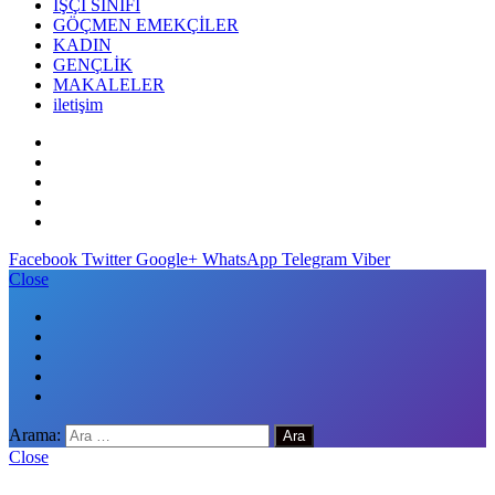
İŞÇİ SINIFI
GÖÇMEN EMEKÇİLER
KADIN
GENÇLİK
MAKALELER
iletişim
Facebook
Twitter
Google+
WhatsApp
Telegram
Viber
Close
Arama:
Close