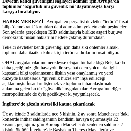
Devletin kendi güvenliğini sağlayıcı adımlar için Avrupa’da
toplumlar ‘özgürlük mü güvenlik mi’ dayatmasıyla karşı
karşıya bırakılıyor.
HABER MERKEZİ
– Avrupalı emperyalist devletler “terörü“ fırsat
bilip ‘demokratik’ kırıntıları dahi adım adım yok etmenin peşindeler.
Son aylarda gerçekleşen IŞİD saldırılarıyla birlikte asgari burjuva
demokratik ‘insan hakları’nı hedefe çakmış durumdalar.
Tekelci devletler kendi güvenliği için daha sıkı önlemler almak,
toplumu daha itaatkar kılmak için terör saldırılarını fırsat biliyor.
OHAL uygulamalarının neredeyse olağan bir hal aldığı Belçika’da
daha geçtiğimiz gün havayolu ile seyahat eden yolcularla ilgili
kapsamlı bilgi toplanmasına ilişkin yasa onaylanmış ve yerel
düzeyde kasabalarda “güvenlik hücreleri“ inşa edileceği
açıklanmıştı. İnsanları fişlemek ve toplumu ihbarcılaştırmak
anlamına gelen bu tür “güvenlik“ uygulamaları Avrupa’nın diğer
metropollerinde de öyle gözüküyor ki yaygınlaşacak.
İngiltere’de gözaltı süresi iki katına çıkarılacak
Üç ay içinde 3 saldırılarda nce 5 kişinin, 2 ay sonra Manchester’daki
konserde intihar saldırganının kendisini havaya uçurmasıyla 22
kişinin, geçtiğimiz gün Borough Market’ta düzenlenen saldırıda 7
kişinin öldüğü İngeltere’de Başbakan Theresa May “terör ve