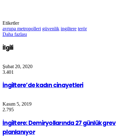
Etiketler
avrupa metropolleri
güvenlik
ingiltere
terör
Daha fazlası
İlgili
Şubat 20, 2020
3.401
İngiltere’de kadın cinayetleri
Kasım 5, 2019
2.795
İngiltere: Demiryollarında 27 günlük grev
planlanıyor