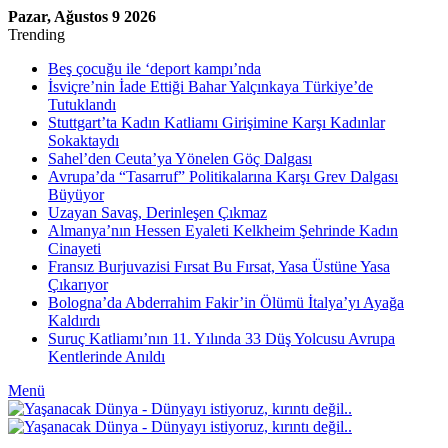
Pazar, Ağustos 9 2026
Trending
Beş çocuğu ile ‘deport kampı’nda
İsviçre’nin İade Ettiği Bahar Yalçınkaya Türkiye’de
Tutuklandı
Stuttgart’ta Kadın Katliamı Girişimine Karşı Kadınlar
Sokaktaydı
Sahel’den Ceuta’ya Yönelen Göç Dalgası
Avrupa’da “Tasarruf” Politikalarına Karşı Grev Dalgası
Büyüyor
Uzayan Savaş, Derinleşen Çıkmaz
Almanya’nın Hessen Eyaleti Kelkheim Şehrinde Kadın
Cinayeti
Fransız Burjuvazisi Fırsat Bu Fırsat, Yasa Üstüne Yasa
Çıkarıyor
Bologna’da Abderrahim Fakir’in Ölümü İtalya’yı Ayağa
Kaldırdı
Suruç Katliamı’nın 11. Yılında 33 Düş Yolcusu Avrupa
Kentlerinde Anıldı
Menü