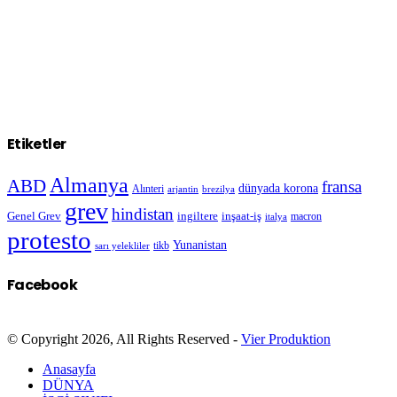
Etiketler
Almanya
ABD
fransa
dünyada korona
Alınteri
arjantin
brezilya
grev
hindistan
Genel Grev
inşaat-iş
ingiltere
macron
italya
protesto
Yunanistan
sarı yelekliler
tikb
Facebook
© Copyright 2026, All Rights Reserved -
Vier Produktion
Anasayfa
DÜNYA