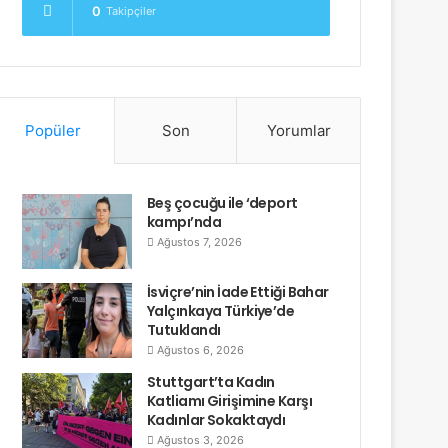
0
Takipçiler
Popüler
Son
Yorumlar
Beş çocuğu ile ‘deport
kampı’nda
Ağustos 7, 2026
İsviçre’nin İade Ettiği Bahar
Yalçınkaya Türkiye’de
Tutuklandı
Ağustos 6, 2026
Stuttgart’ta Kadın
Katliamı Girişimine Karşı
Kadınlar Sokaktaydı
Ağustos 3, 2026