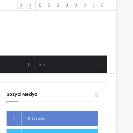
Random
Log
Sidebar
Post
in
Random
Post
Sosyal Medya
0
Beğeniler