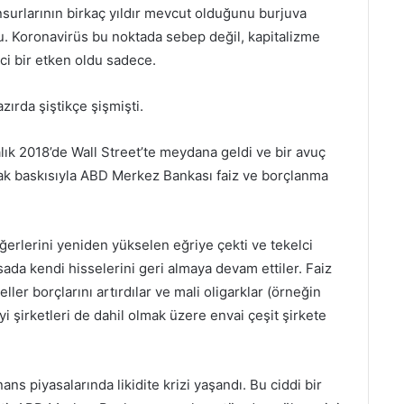
unsurlarının birkaç yıldır mevcut olduğunu burjuva
u. Koronavirüs bu noktada sebep değil, kapitalizme
yici bir etken oldu sadece.
azırda şiştikçe şişmişti.
lık 2018’de Wall Street’te meydana geldi ve bir avuç
k baskısıyla ABD Merkez Bankası faiz ve borçlanma
erlerini yeniden yükselen eğriye çekti ve tekelci
sada kendi hisselerini geri almaya devam ettiler. Faiz
ler borçlarını artırdılar ve mali oligarklar (örneğin
i şirketleri de dahil olmak üzere envai çeşit şirkete
nans piyasalarında likidite krizi yaşandı. Bu ciddi bir