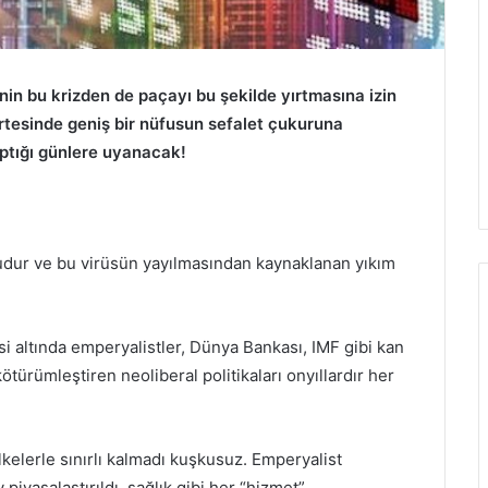
inin bu krizden de paçayı bu şekilde yırtmasına izin
rtesinde geniş bir nüfusun sefalet çukuruna
aptığı günlere uyanacak!
unudur ve bu virüsün yayılmasından kaynaklanan yıkım
i altında emperyalistler, Dünya Bankası, IMF gibi kan
ötürümleştiren neoliberal politikaları onyıllardır her
ülkelerle sınırlı kalmadı kuşkusuz. Emperyalist
yasalaştırıldı, sağlık gibi her “hizmet”