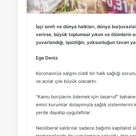
İşçi sınıfı ve dünya halkları, dünya burjuvazis
verirse, büyük toplumsal yıkım ve ölümlerin e
yuvarlandığı, işsizliğin, yoksunluğun tavan y
Ege Deniz
Koronavirüs salgını ciddi bir halk sağlığı sor
ve acılar çok büyük olacaktır.
“Kamu borçlarını ödemek için tasarruf” bahanes
emici kurumlar dolayımıyla sağlık sistemlerini k
yerde dayatıp uygulattılar.
Neoliberal saldırılar sadece bağımlı kapitalist 
metropollerde de uygulamaya sokuldu. Her şey pi