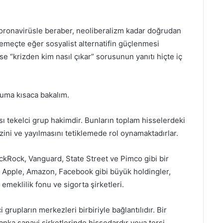
koronavirüsle beraber, neoliberalizm kadar doğrudan
emeçte eğer sosyalist alternatifin güçlenmesi
 “krizden kim nasıl çıkar” sorusunun yanıtı hiçte iç
uma kısaca bakalım.
ı tekelci grup hakimdir. Bunların toplam hisselerdeki
izini ve yayılmasını tetiklemede rol oynamaktadırlar.
ckRock, Vanguard, State Street ve Pimco gibi bir
, Apple, Amazon, Facebook gibi büyük holdingler,
emeklilik fonu ve sigorta şirketleri.
i grupların merkezleri birbiriyle bağlantılıdır. Bir
anka sanayi şirketlerinde hissedardır veya tersi.