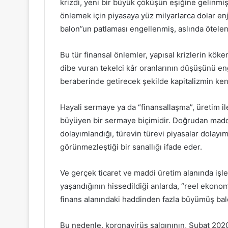
krizdi, yeni bir büyük çöküşün eşiğine gelinm
önlemek için piyasaya yüz milyarlarca dolar en
balon”un patlaması engellenmiş, aslında ötelen
Bu tür finansal önlemler, yapısal krizlerin kök
dibe vuran tekelci kâr oranlarının düşüşünü en
beraberinde getirecek şekilde kapitalizmin ken
Hayali sermaye ya da “finansallaşma”, üretim i
büyüyen bir sermaye biçimidir. Doğrudan maddi
dolayımlandığı, türevin türevi piyasalar dolayı
görünmezleştiği bir sanallığı ifade eder.
Ve gerçek ticaret ve maddi üretim alanında işler
yaşandığının hissedildiği anlarda, “reel ekono
finans alanındaki haddinden fazla büyümüş balo
Bu nedenle, koronavirüs salgınının, Şubat 202