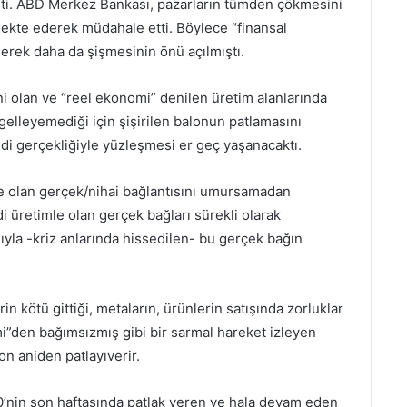
işti. ABD Merkez Bankası, pazarların tümden çökmesini
jekte ederek müdahale etti. Böylece “finansal
erek daha da şişmesinin önü açılmıştı.
eni olan ve “reel ekonomi” denilen üretim alanlarında
gelleyemediği için şişirilen balonun patlamasını
di gerçekliğiyle yüzleşmesi er geç yaşanacaktı.
le olan gerçek/nihai bağlantısını umursamadan
 üretimle olan gerçek bağları sürekli olarak
mıyla -kriz anlarında hissedilen- bu gerçek bağın
in kötü gittiği, metaların, ürünlerin satışında zorluklar
mi”den bağımsızmış gibi bir sarmal hareket izleyen
n aniden patlayıverir.
0’nin son haftasında patlak veren ve hala devam eden