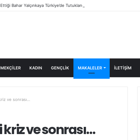
e Ettiği Bahar Yalçınkaya Türkiye’de Tutuklandı
MEKÇİLER
KADIN
GENÇLİK
MAKALELER
ILETIŞIM
kriz ve sonrası…
 kriz ve sonrası…