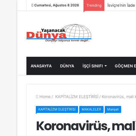
İsviçre’nin İad
Cumartesi, Ağustos 8 2026
Trending
ANASAYFA
DÜNYA
İŞÇİ SINIFI
GÖÇMEN E
Home
/
KAPİTALİZM ELEŞTİRİSİ
/
Koronavirüs, mali 
KAPİTALİZM ELEŞTİRİSİ
MAKALELER
Manşet
Koronavirüs, mali