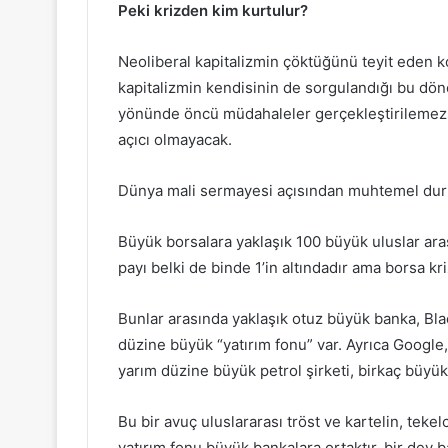
Peki krizden kim kurtulur?
Neoliberal kapitalizmin çöktüğünü teyit eden 
kapitalizmin kendisinin de sorgulandığı bu dön
yönünde öncü müdahaleler gerçekleştirilemezse
açıcı olmayacak.
Dünya mali sermayesi açısından muhtemel dur
Büyük borsalara yaklaşık 100 büyük uluslar aras
payı belki de binde 1’in altındadır ama borsa kr
Bunlar arasında yaklaşık otuz büyük banka, Bla
düzine büyük “yatırım fonu” var. Ayrıca Google
yarım düzine büyük petrol şirketi, birkaç büyük 
Bu bir avuç uluslararası tröst ve kartelin, tekelc
yatırım fonu büyük bankalara ortaktır, bir dev b