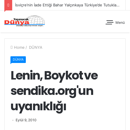
İsviçre’nin İade Ettiği Bahar Yalçınkaya Türkiye’de Tutuklandı
Menü
Home
/
DÜNYA
DÜNYA
Lenin, Boykot ve
sendika.org'un
uyanıklığı
Eylül 9, 2010