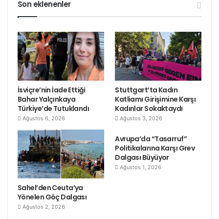
Son eklenenler
koşullarda “
boykot
” tavrı,
sermayenin sadece bir ya da
belirli kesimleriyle değil
onunla rekabet ve çatışma
içinde olan diğer kanatlarıyla
da hiçbir belirsizliğe meydan
vermeyecek netlikte sınır
İsviçre’nin İade Ettiği
Stuttgart’ta Kadın
çekmeyi esas alan bağımsız
Bahar Yalçınkaya
Katliamı Girişimine Karşı
Türkiye’de Tutuklandı
Kadınlar Sokaktaydı
bir duruşun ifadesidir.
Ağustos 6, 2026
Ağustos 3, 2026
Bu farkın bile farkında
Avrupa’da “Tasarruf”
Politikalarına Karşı Grev
olmadan Lenin’i kullanıp
Dalgası Büyüyor
akıllarınca “
boykot
” tutumunu
Ağustos 1, 2026
mahkum etmeyi iş
edinenlerden sendika. org
Sahel’den Ceuta’ya
Yönelen Göç Dalgası
çevresinin bu tutumunu
Ağustos 2, 2026
eleştiren bir okurumuzun