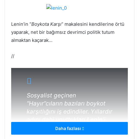
Lenin’in “
Boykota Karşı
” makalesini kendilerine örtü
yaparak, net bir bağımsız devrimci politik tutum
almaktan kaçarak…
//
Sosyalist geçinen
“
Hayır
”cıların bazıları boykot
karşıtlığını iş edindiler. Yıllardır
adını dahi unuttukları
Lenin
’i
bile bu vesileyle hatırlar
Daha fazlası
oldular. Onun ünlü “
Boykota