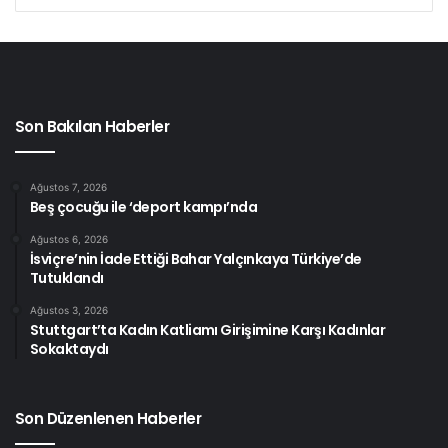
gönderdiği yazıyı yayınlıyoruz:
//
Son Bakılan Haberler
LENİN, BOYKOT ve
SENDİKA.ORG’UN UYANIKLIĞI
Ağustos 7, 2026
Beş çocuğu ile ‘deport kampı’nda
Sendika.org internet sitesinde
25 Ağustos 2010
günü Lenin’in “Boykota Karşı” makalesi yayınlandı.
Ağustos 6, 2026
İsviçre’nin İade Ettiği Bahar Yalçınkaya Türkiye’de
Tutuklandı
Sendika.org,
Ağustos 3, 2026
Stuttgart’ta Kadın Katliamı Girişimine Karşı Kadınlar
Sokaktaydı
Sosyalistlerin bir bölümünün
Son Düzenlenen Haberler
12 Eylül 2010 referandumuna