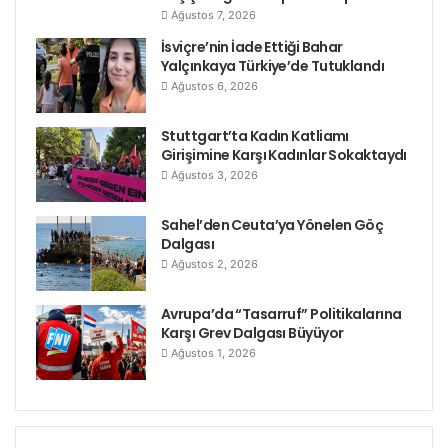
boykot edilmesinin devrimci
Ağustos 7, 2026
açıdan daha doğru olacağını
İsviçre’nin İade Ettiği Bahar
tartışır. Yani orada tartışılan
Yalçınkaya Türkiye’de Tutuklandı
konu, ezilen yığınların
Ağustos 6, 2026
gözünde siyaseten henüz
tükenmemiş olan burjuva
Stuttgart’ta Kadın Katliamı
Girişimine Karşı Kadınlar Sokaktaydı
parlamentoları kullanmaktan
Ağustos 3, 2026
hangi koşullarda
vazgeçilebileceği konusudur.
Sahel’den Ceuta’ya Yönelen Göç
Bugün gündemde olan
Dalgası
referandum ise, belirli bir
Ağustos 2, 2026
konuda (anayasa değişikliği)
bir seferlik bir siyasi irade
Avrupa’da “Tasarruf” Politikalarına
Karşı Grev Dalgası Büyüyor
beyanında bulunmaktan
Ağustos 1, 2026
ibarettir. Bunun arka planında
ise sermayenin iki kanadı
arasındaki siyasi güç ve
iktidar savaşımı vardır. Bu