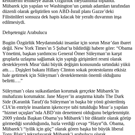
kendilerini tehlikeye atarak Özgürlük meydanında toplandı.
Mübarek için yapılan ve Washington’un çantalı adamları tarafından
düzenli olarak geliştirilen son ABD-İsrail planı Gazze’deki
Filistinlileri sonsuza dek hapis kılacak bir yeraltı duvarının inşa
edilmesiydi.
Dehşetengiz Arabulucu
Bugün Özgürlük Meydanındaki insanlar için sorun Mısır’dan ibaret
değil. New York Times’ın 5 Şubat’ta bildirdiği habere göre: “Obama
Yönetimi, başkan yardımcısı General Ömer Süleyman’ın karşıt
gruplarla uzlaşma sağlamak için yaptığı girişimleri resmi olarak
destekleyerek Mısır’daki büyük değişim konusunda sırtındaki yükü
attı…. Dışişleri bakanı Hillary Clinton sokak protestolarını etkisiz
hale getirmek için Süleyman’ı desteklemenin önemli olduğunu
belirtti….”
Süleyman’ı olası suikastlardan korumak gerçekte Mübarek’in
muhafızını korumaktır. Jane Mayer’in araştırma kitabı The Dark
Side (Karanlık Taraf)’da Süleyman’ın başka bir yönü gösterilmiş
CIA’in emriyle insanların işkenceye tabi tutulduğu Mısır’a yapılan
“hizmet uçuşları”nda ABD’nin denetmeni olduğunu belgelenmiştir.
2009 yılında Başkan Obama’ya Mübarek’i bir diktatör olarak görüp
görmediği sorulduğunda, hızla verdiği cevap “Hayır”dı. Obama,
Mübarek’i “iyilik için güç” olarak gören başka bir büyük liberal
Tony Blair’i tekrarlayarak Mübarek’i arabulucu olarak