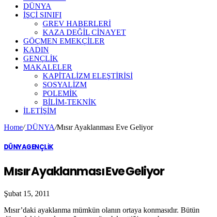
DÜNYA
İŞÇİ SINIFI
GREV HABERLERİ
KAZA DEĞİL CİNAYET
GÖÇMEN EMEKÇİLER
KADIN
GENÇLİK
MAKALELER
KAPİTALİZM ELEŞTİRİSİ
SOSYALİZM
POLEMİK
BİLİM-TEKNİK
ILETIŞIM
Home
/
DÜNYA
/
Mısır Ayaklanması Eve Geliyor
DÜNYA
GENÇLİK
Mısır Ayaklanması Eve Geliyor
Şubat 15, 2011
Mısır’daki ayaklanma mümkün olanın ortaya konmasıdır. Bütün