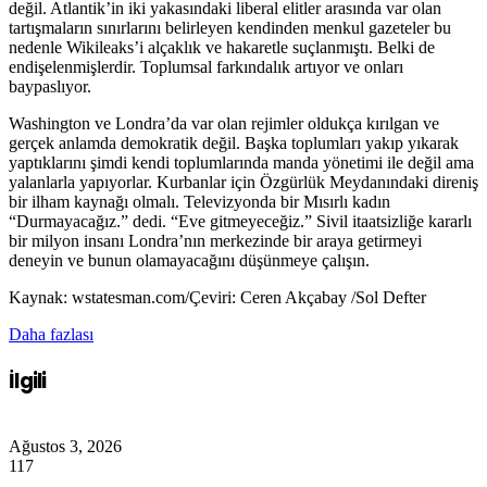
değil. Atlantik’in iki yakasındaki liberal elitler arasında var olan
tartışmaların sınırlarını belirleyen kendinden menkul gazeteler bu
nedenle Wikileaks’i alçaklık ve hakaretle suçlanmıştı. Belki de
endişelenmişlerdir. Toplumsal farkındalık artıyor ve onları
baypaslıyor.
Washington ve Londra’da var olan rejimler oldukça kırılgan ve
gerçek anlamda demokratik değil. Başka toplumları yakıp yıkarak
yaptıklarını şimdi kendi toplumlarında manda yönetimi ile değil ama
yalanlarla yapıyorlar. Kurbanlar için Özgürlük Meydanındaki direniş
bir ilham kaynağı olmalı. Televizyonda bir Mısırlı kadın
“Durmayacağız.” dedi. “Eve gitmeyeceğiz.” Sivil itaatsizliğe kararlı
bir milyon insanı Londra’nın merkezinde bir araya getirmeyi
deneyin ve bunun olamayacağını düşünmeye çalışın.
Kaynak: wstatesman.com/Çeviri: Ceren Akçabay /Sol Defter
Daha fazlası
İlgili
Ağustos 3, 2026
117