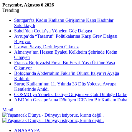
Perşembe, Ağustos 6 2026
Trending
Stuttgart’ta Kadın Katliamı Girişimine Karşı Kadınlar
Sokaktaydı
Sahel’den Ceuta’ya Yönelen Göç Dalgası
Avrupa’da “Tasarruf” Politikalarına Karşı Grev Dalgası
Büyüyor
Uzayan Savaş, Derinleşen Çıkmaz
Almanya’nın Hessen Eyaleti Kelkheim Şehrinde Kadın
Cinayeti
Fransız Burjuvazisi Fırsat Bu Fırsat, Yasa Üstüne Yasa
Çıkarıyor
Bologna’da Abderrahim Fakir’in Ölümü İtalya’yı Ayağa
Kaldırdı
Suruç Katliamı’nın 11. Yılında 33 Düş Yolcusu Avrupa
Kentlerinde Anıldı
COSMO ya Yönelik Tasfiye Girişimi ve Çok Dilliliğe Darbe
ABD’nin Gestapo’suna Dönüşen ICE’den Bir Katliam Daha
Menü
ANASAYFA