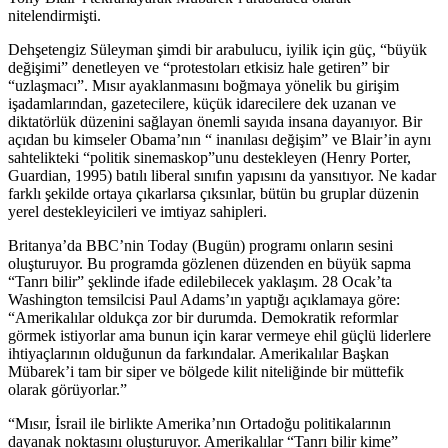
nitelendirmişti.
Dehşetengiz Süleyman şimdi bir arabulucu, iyilik için güç, “büyük
değişimi” denetleyen ve “protestoları etkisiz hale getiren” bir
“uzlaşmacı”. Mısır ayaklanmasını boğmaya yönelik bu girişim
işadamlarından, gazetecilere, küçük idarecilere dek uzanan ve
diktatörlük düzenini sağlayan önemli sayıda insana dayanıyor. Bir
açıdan bu kimseler Obama’nın “ inanılası değişim” ve Blair’in aynı
sahtelikteki “politik sinemaskop”unu destekleyen (Henry Porter,
Guardian, 1995) batılı liberal sınıfın yapısını da yansıtıyor. Ne kadar
farklı şekilde ortaya çıkarlarsa çıksınlar, bütün bu gruplar düzenin
yerel destekleyicileri ve imtiyaz sahipleri.
Britanya’da BBC’nin Today (Bugün) programı onların sesini
oluşturuyor. Bu programda gözlenen düzenden en büyük sapma
“Tanrı bilir” şeklinde ifade edilebilecek yaklaşım. 28 Ocak’ta
Washington temsilcisi Paul Adams’ın yaptığı açıklamaya göre:
“Amerikalılar oldukça zor bir durumda. Demokratik reformlar
görmek istiyorlar ama bunun için karar vermeye ehil güçlü liderlere
ihtiyaçlarının olduğunun da farkındalar. Amerikalılar Başkan
Mübarek’i tam bir siper ve bölgede kilit niteliğinde bir müttefik
olarak görüyorlar.”
“Mısır, İsrail ile birlikte Amerika’nın Ortadoğu politikalarının
dayanak noktasını oluşturuyor. Amerikalılar “Tanrı bilir kime”