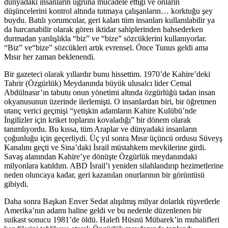
dünyadaki insanların uğruna mücadele ettiği ve onların
düşüncelerini kontrol altında tutmaya çalışanların… korktuğu şey
buydu. Batılı yorumcular, geri kalan tüm insanları kullanılabilir ya
da harcanabilir olarak gören iktidar sahiplerinden bahsederken
durmadan yanlışlıkla “biz” ve “bize” sözcüklerini kullanıyorlar.
“Biz” ve“bize” sözcükleri artık evrensel. Önce Tunus geldi ama
Mısır her zaman beklenendi.
Bir gazeteci olarak yıllardır bunu hissettim. 1970’de Kahire’deki
Tahrir (Özgürlük) Meydanında büyük ulusalcı lider Cemal
Abdülnasır’ın tabutu onun yönetimi altında özgürlüğü tadan insan
okyanusunun üzerinde ilerlemişti. O insanlardan biri, bir öğretmen
utanç verici geçmişi “yetişkin adamların Kahire Kulübü’nde
İngilizler için kriket toplarını kovaladığı” bir dönem olarak
tanımlıyordu. Bu kıssa, tüm Araplar ve dünyadaki insanların
çoğunluğu için geçerliydi. Üç yıl sonra Mısır üçüncü ordusu Süveyş
Kanalını geçti ve Sina’daki İsrail müstahkem mevkilerine girdi.
Savaş alanından Kahire’ye dönüşte Özgürlük meydanındaki
milyonlara katıldım. ABD İsrail’i yeniden silahlandırıp hezimetlerine
neden oluncaya kadar, geri kazanılan onurlarının bir görüntüsü
gibiydi.
Daha sonra Başkan Enver Sedat alışılmış milyar dolarlık rüşvetlerle
Amerika’nın adamı haline geldi ve bu nedenle düzenlenen bir
suikast sonucu 1981’de öldü. Halefi Hüsnü Mübarek’in muhalifleri