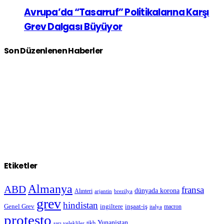
Avrupa’da “Tasarruf” Politikalarına Karşı
Grev Dalgası Büyüyor
Son Düzenlenen Haberler
Etiketler
Almanya
ABD
fransa
dünyada korona
Alınteri
arjantin
brezilya
grev
hindistan
Genel Grev
inşaat-iş
ingiltere
macron
italya
protesto
Yunanistan
sarı yelekliler
tikb