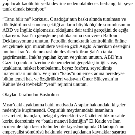
yapılacak kaotik bir yetki devrine neden olabilecek herhangi bir şeye
tanık olmak istemiyor.”
“Tanrı bilir ne” korkusu, Ortadoğu’nun baskı altında tutulması ve
dönüştürülmesi sonucu çektiği acıların büyük ölçüde sorumlusunun
ABD ve İngiliz diplomasisi olduğuna dair tarihi gerçeğini de açığa
çıkarıyor. İsrail’in genişleme politikalarına izin veren Balfour
Deklarasyonunu unutun. Petrolün demokratik kontrolünün önüne
set çekmek için mücahitlere verilen gizli Anglo-Amerikan desteğini
unutun. İran’da demokrasinin devrilerek tiran Şah’ın tahta
geçirilmesini, Irak’ta yapılan kıyım ve yıkımı unutun. ABD’nin
Gazeli çocuklar üzerinde denemelerini gerçekleştirdiği savaş
uçaklarını, misket bombalarını, beyaz fosforu, seyreltilmiş
uranyumları unutun. Ve şimdi “kaos”u önlemek adına neredeyse
bütün temel hak ve özgürlükleri yadsıyan Ömer Süleyman’ın
Kahire’deki tövbekâr “yeni” rejimini unutun.
Olaylar Tarafından Bastırılma
Mısır’daki ayaklanma batılı medyada Araplar hakkındaki klişeler
nedeniyle küçümsendi. Özgürlük meydanındaki insanların
cesaretleri, inançları, belagat yetenekleri ve faziletleri bizim sahte
korku ticaretimiz ve “batılı manevi liderliğin” El Kaide ve İran
öcüleri ile ilgili kesin kabulleri ile kıyaslandığında Ortadoğu’nun
emperyalist sömürüsü hakkında yeni açıklanan kaynaklar şaşırtıcı