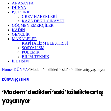
ANASAYFA
DÜNYA
İŞÇİ SINIFI
GREV HABERLERİ
KAZA DEĞİL CİNAYET
GÖÇMEN EMEKÇİLER
KADIN
GENÇLİK
MAKALELER
KAPİTALİZM ELEŞTİRİSİ
SOSYALİZM
POLEMİK
BİLİM-TEKNİK
ILETIŞIM
Home
/
DÜNYA
/
‘Modern’ dedikleri ‘eski’ kölelikte artış yaşanıyor
DÜNYA
İŞÇİ SINIFI
‘Modern’ dedikleri ‘eski’ kölelikte artış
yaşanıyor