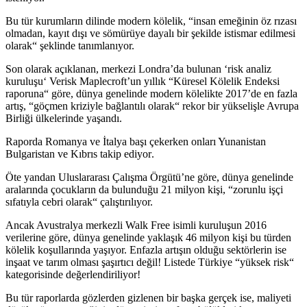
Bu tür kurumların dilinde modern kölelik, “insan emeğinin öz rızası
olmadan, kayıt dışı ve sömürüye dayalı bir şekilde istismar edilmesi
olarak“ şeklinde tanımlanıyor.
Son olarak açıklanan, m
erkezi Londra’da bulunan
‘
risk analiz
kuruluşu
‘
Verisk Maplecroft’un yıllık “Küresel Kölelik Endeksi
raporuna“ göre,
d
ünya genelinde modern kölelikte 2017’de en fazla
artış, “göçmen kriziyle bağlantılı olarak“ rekor bir yükselişle Avrupa
Birliği ülkelerinde yaşandı.
Raporda Romanya ve İtalya başı çekerken onları Yunanistan
Bulgaristan ve Kıbrıs takip e
diyor
.
Öte yandan Uluslararası Çalışma Örgütü’ne göre, dünya genelinde
aralarında çocukların da bulunduğu 21 milyon kişi, “zorunlu işçi
sıfatıyla cebri olarak“ çalıştırılıyor.
Ancak Avustralya merkezli Walk Free isimli kuruluşun 2016
verilerine göre, dünya genelinde yaklaşık 46 milyon kişi
bu türden
kölelik koşulları
nda
yaşıyor.
Enfazla artışın olduğu sektörlerin ise
inşaat ve tarım olması şaşırtıcı değil!
Listede Türkiye “
y
üksek
r
isk“
kategorisinde değerlendiril
iyor!
Bu tür raporlarda gözlerden gizlenen bir başka gerçek ise, maliyeti