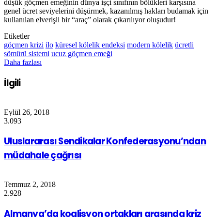
düşük göçmen emeğinin dünya işçi sınıfının bölükleri karşısına
genel ücret seviyelerini düşürmek, kazanılmış hakları budamak için
kullanılan elverişli bir “araç” olarak çıkarılıyor oluşudur!
Etiketler
göçmen krizi
ilo
küresel kölelik endeksi
modern kölelik
ücretli
sömürü sistemi
ucuz göçmen emeği
Daha fazlası
İlgili
Eylül 26, 2018
3.093
Uluslararası Sendikalar Konfederasyonu’ndan
müdahale çağrısı
Temmuz 2, 2018
2.928
Almanya’da koalisyon ortakları arasında kriz