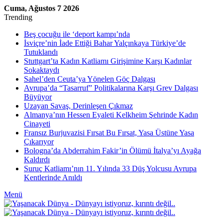
Cuma, Ağustos 7 2026
Trending
Beş çocuğu ile ‘deport kampı’nda
İsviçre’nin İade Ettiği Bahar Yalçınkaya Türkiye’de
Tutuklandı
Stuttgart’ta Kadın Katliamı Girişimine Karşı Kadınlar
Sokaktaydı
Sahel’den Ceuta’ya Yönelen Göç Dalgası
Avrupa’da “Tasarruf” Politikalarına Karşı Grev Dalgası
Büyüyor
Uzayan Savaş, Derinleşen Çıkmaz
Almanya’nın Hessen Eyaleti Kelkheim Şehrinde Kadın
Cinayeti
Fransız Burjuvazisi Fırsat Bu Fırsat, Yasa Üstüne Yasa
Çıkarıyor
Bologna’da Abderrahim Fakir’in Ölümü İtalya’yı Ayağa
Kaldırdı
Suruç Katliamı’nın 11. Yılında 33 Düş Yolcusu Avrupa
Kentlerinde Anıldı
Menü