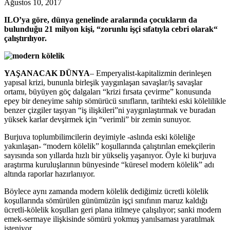
Ağustos 10, 2017
ILO’ya göre, dünya genelinde aralarında çocukların da
bulunduğu 21 milyon kişi, “zorunlu işçi sıfatıyla cebri olarak“
çalıştırılıyor.
YAŞANACAK DÜNYA
– Emperyalist-kapitalizmin derinleşen
yapısal krizi, bununla birleşik yaygınlaşan savaşlar/iş savaşlar
ortamı, büyüyen göç dalgaları “krizi fırsata çevirme” konusunda
epey bir deneyime sahip sömürücü sınıfların, tarihteki eski kölelilikle
benzer çizgiler taşıyan “iş ilişkileri”ni yaygınlaştırmak ve buradan
yüksek karlar devşirmek için “verimli” bir zemin sunuyor.
Burjuva toplumbilimcilerin deyimiyle -aslında eski köleliğe
yakınlaşan- “modern kölelik” koşullarında çalıştırılan emekçilerin
sayısında son yıllarda hızlı bir yükseliş yaşanıyor. Öyle ki burjuva
araştırma kuruluşlarının bünyesinde “küresel modern kölelik” adı
altında raporlar hazırlanıyor.
Böylece aynı zamanda modern kölelik dediğimiz ücretli kölelik
koşullarında sömürülen günümüzün işçi sınıfının maruz kaldığı
ücretli-kölelik koşulları geri plana itilmeye çalışılıyor; sanki modern
emek-sermaye ilişkisinde sömürü yokmuş yanılsaması yaratılmak
isteniyor.