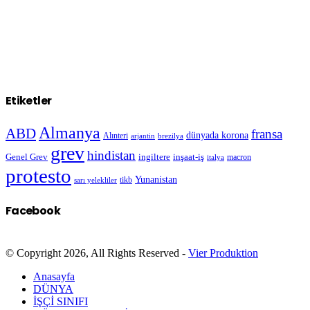
Etiketler
Almanya
ABD
fransa
dünyada korona
Alınteri
arjantin
brezilya
grev
hindistan
Genel Grev
inşaat-iş
ingiltere
macron
italya
protesto
Yunanistan
sarı yelekliler
tikb
Facebook
© Copyright 2026, All Rights Reserved -
Vier Produktion
Anasayfa
DÜNYA
İŞÇİ SINIFI