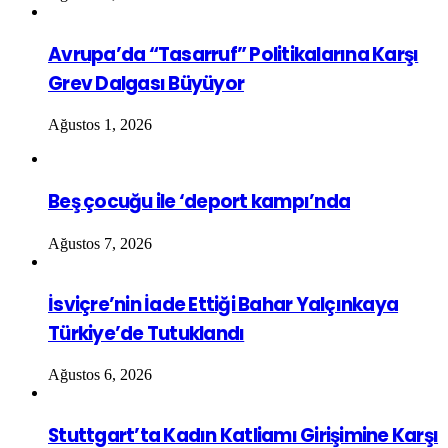
Avrupa’da “Tasarruf” Politikalarına Karşı
Grev Dalgası Büyüyor
Ağustos 1, 2026
Beş çocuğu ile ‘deport kampı’nda
Ağustos 7, 2026
İsviçre’nin İade Ettiği Bahar Yalçınkaya
Türkiye’de Tutuklandı
Ağustos 6, 2026
Stuttgart’ta Kadın Katliamı Girişimine Karşı