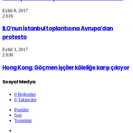
Eylül 8, 2017
2.616
ILO’nun İstanbul toplantısına Avrupa’dan
protesto
Eylül 3, 2017
2.630
Hong Kong: Göçmen işçiler köleliğe karşı çıkıyor
Sosyal Medya
0
Beğeniler
0
Takipçiler
Popüler
Son
Yorumlar