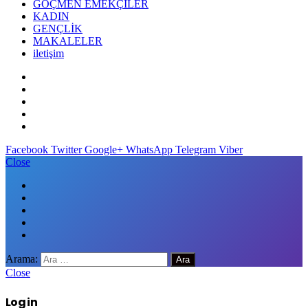
GÖÇMEN EMEKÇİLER
KADIN
GENÇLİK
MAKALELER
iletişim
Facebook
Twitter
Google+
WhatsApp
Telegram
Viber
Close
Arama:
Close
Log in