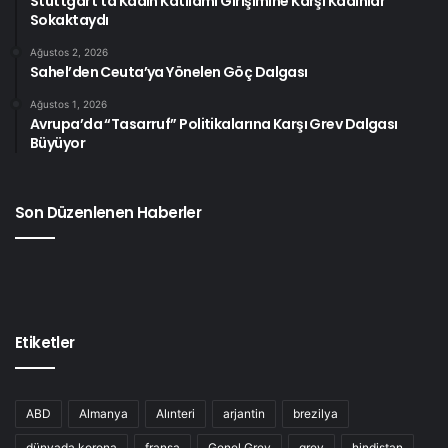
Stuttgart’ta Kadın Katliamı Girişimine Karşı Kadınlar
Sokaktaydı
Ağustos 2, 2026
Sahel’den Ceuta’ya Yönelen Göç Dalgası
Ağustos 1, 2026
Avrupa’da “Tasarruf” Politikalarına Karşı Grev Dalgası
Büyüyor
Son Düzenlenen Haberler
Etiketler
ABD
Almanya
Alınteri
arjantin
brezilya
dünyada korona
fransa
Genel Grev
grev
hindistan