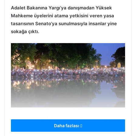
Adalet Bakanına Yargı’ya danışmadan Yüksek
Mahkeme üyelerini atama yetkisini veren yasa
tasarısının Senato’ya sunulmasıyla insanlar yine
sokağa çıktı.
HABER MERKEZİ
– Polonya’da milletvekilleri ve
Daha fazlası
Adalet Bakanına, yargı kurum ve üyelerine
danışmadan Yüksek mahkeme üyelerini atama yetkisi