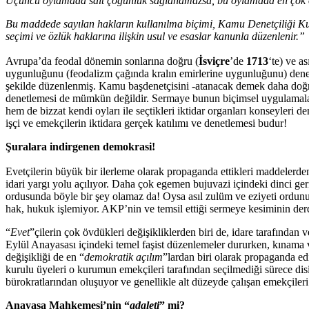
Üçüncü oylamada salt çoğunluk sağlanamazsa, bu oylamada en çok oy 
Bu maddede sayılan hakların kullanılma biçimi, Kamu Denetçiliği Kur
seçimi ve özlük haklarına ilişkin usul ve esaslar kanunla düzenlenir.”
Avrupa’da feodal dönemin sonlarına doğru (
İsviçre
’de
1713
‘te) ve a
uygunluğunu (feodalizm çağında kralın emirlerine uygunluğunu) denetle
şekilde düzenlenmiş. Kamu başdenetçisini -atanacak demek daha doğru ol
denetlemesi de mümkün değildir. Sermaye bunun biçimsel uygulamaların
hem de bizzat kendi oyları ile seçtikleri iktidar organları konseyleri d
işçi ve emekçilerin iktidara gerçek katılımı ve denetlemesi budur!
Şuralara indirgenen demokrasi!
Evetçilerin büyük bir ilerleme olarak propaganda ettikleri maddelerden
idari yargı yolu açılıyor. Daha çok egemen bujuvazi içindeki dinci geri
ordusunda böyle bir şey olamaz da! Oysa asıl zulüm ve eziyeti ordunun 
hak, hukuk işlemiyor. AKP’nin ve temsil ettiği sermeye kesiminin derd
“
Evet
”çilerin çok övdükleri değişikliklerden biri de, idare tarafından 
Eylül Anayasası içindeki temel faşist düzenlemeler dururken, kınama ve
değişikliği de en “
demokratik açılım
”lardan biri olarak propaganda ed
kurulu üyeleri o kurumun emekçileri tarafından seçilmediği sürece di
bürokratlarından oluşuyor ve genellikle alt düzeyde çalışan emekçileri 
Anayasa Mahkemesi’nin “
adaleti
” mi?