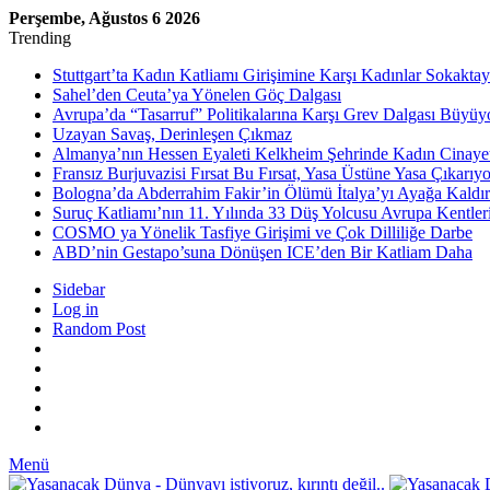
Perşembe, Ağustos 6 2026
Trending
Stuttgart’ta Kadın Katliamı Girişimine Karşı Kadınlar Sokaktay
Sahel’den Ceuta’ya Yönelen Göç Dalgası
Avrupa’da “Tasarruf” Politikalarına Karşı Grev Dalgası Büyüy
Uzayan Savaş, Derinleşen Çıkmaz
Almanya’nın Hessen Eyaleti Kelkheim Şehrinde Kadın Cinaye
Fransız Burjuvazisi Fırsat Bu Fırsat, Yasa Üstüne Yasa Çıkarıyo
Bologna’da Abderrahim Fakir’in Ölümü İtalya’yı Ayağa Kaldır
Suruç Katliamı’nın 11. Yılında 33 Düş Yolcusu Avrupa Kentler
COSMO ya Yönelik Tasfiye Girişimi ve Çok Dilliliğe Darbe
ABD’nin Gestapo’suna Dönüşen ICE’den Bir Katliam Daha
Sidebar
Log in
Random Post
Menü