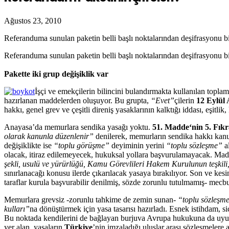
Ağustos 23, 2010
Referanduma sunulan paketin belli başlı noktalarından deşifrasyonu b
Referanduma sunulan paketin belli başlı noktalarından deşifrasyonu b
Pakette iki grup değişiklik var
İşçi ve emekçilerin bilincini bulandırmakta kullanılan topla
hazırlanan maddelerden oluşuyor. Bu grupta,
“Evet”
çilerin
12 Eylül 
hakkı, genel grev ve çeşitli direniş yasaklarının kalktığı iddası, eşitlik,
Anayasa’da memurlara sendika yasağı yoktu.
51. Madde‘nin 5. Fıkr
olarak kanunla düzenlenir”
denilerek, memurların sendika hakkı kanun
değişiklikte ise
“toplu görüşme”
deyiminin yerini
“toplu sözleşme”
a
olacak, itiraz edilemeyecek, hukuksal yollara başvurulamayacak. Ma
şekli, usulü ve yürürlüğü, Kamu Görevlileri Hakem Kurulunun teşkili, 
sınırlanacağı konusu ilerde çıkarılacak yasaya bırakılıyor. Son ve k
taraflar kurula başvurabilir denilmiş, sözde zorunlu tutulmamış- mec
Memurlara grevsiz -zorunlu tahkime de zemin sunan-
“toplu sözleşm
kulları”
na dönüştürmek için yasa tasarısı hazırladı. Esnek istihdam, si
Bu noktada kendilerini de bağlayan burjuva Avrupa hukukuna da uy
yer alan, yasaların
Türkiye
’nin imzaladığı uluslar arası sözleşmelere