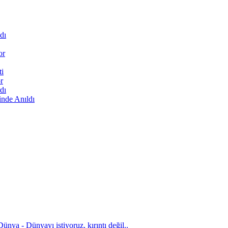
dı
or
ti
r
dı
inde Anıldı