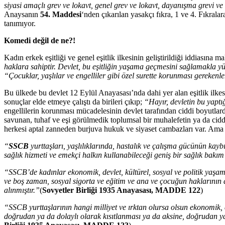
siyasi amaçlı grev ve lokavt, genel grev ve lokavt, dayanışma grevi ve 
Anaysanın
54. Maddesi
‘nden çıkarılan yasakçı fıkra, 1 ve 4. Fıkrala
tanımıyor.
Komedi değil de ne?!
Kadın erkek eşitliği ve genel eşitlik ilkesinin geliştirildiği iddiasına
haklara sahiptir. Devlet, bu eşitliğin yaşama geçmesini sağlamakla 
“Çocuklar, yaşlılar ve engelliler gibi özel surette korunması gerekenler
Bu ülkede bu devlet 12 Eylül Anayasası’nda dahi yer alan eşitlik ilkesi
sonuçlar elde etmeye çalıştı da birileri çıkıp;
“Hayır, devletin bu yaptığı
engellilerin korunması mücadelesinin devlet tarafından ciddi boyutlar
savunan, tuhaf ve eşi görülmedik toplumsal bir muhalefetin ya da cidd
herkesi aptal zanneden burjuva hukuk ve siyaset cambazları var. Ama 
“
SSCB
yurttaşları, yaşlılıklarında, hastalık ve çalışma gücünün kay
sağlık hizmeti ve emekçi halkın kullanabileceği geniş bir sağlık bakım
“SSCB’de kadınlar ekonomik, devlet, kültürel, sosyal ve politik yaşam
ve boş zaman, sosyal sigorta ve eğitim ve ana ve çocuğun haklarının de
alınmıştır.”
(
Sovyetler Birliği 1935 Anayasası, MADDE 122
)
“SSCB yurttaşlarının hangi milliyet ve ırktan olursa olsun ekonomik, dev
doğrudan ya da dolaylı olarak kısıtlanması ya da aksine, doğrudan ya d