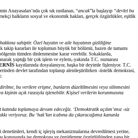
min Anayasaları’nda çok sık rastlanan, “
ancak
”la başlayıp
“devlet bu
ekçi halkların sosyal ve ekonomik hakları, gerçek özgürlükler, eşitlik
akkına sahiptir. Özel hayatın ve aile hayatının gizliliğine
knik takip kararları ile toplumun büyük bir bölümü, bazen de tamamı
 bölgenin tümden dinlenmesine karar verebilir. Sokaklarda,
narak yaptığı bir çok işlem ve eylem,-yakında T.C. numarası
ERNİS
kayıtlarında dosyalanıyor, başka bir deyimle fişleniyor. T.C.
nden devlet tarafından toplanıp alenileştirilirken -üstelik demokrasi,
i:
endirilme, bu verilere erişme, bunların düzeltilmesini veya silinmesini
kişinin açık rızasıyla işlenebilir. Kişisel verilerin korunmasına
et katında toplamaya devam edeceğiz. ‘Demoktratik açılım’ımız -siz
 hakkı veriyoruz. Bu ‘hak’kın icabına da çıkaracağımız kanunla
i denetimleri, kendi iç işleyiş mekanizmalarına devredilmesi yerine,
ılması konusunda ise demokrası ve örgütlenme özgürlüğünden yana bir