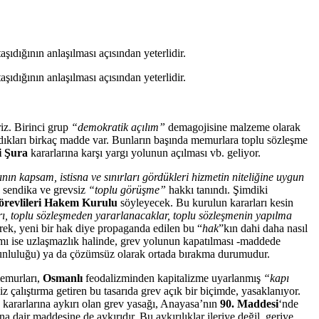
aşıdığının anlaşılması açısından yeterlidir.
aşıdığının anlaşılması açısından yeterlidir.
riz. Birinci grup
“demokratik açılım”
demagojisine malzeme olarak
dıkları birkaç madde var. Bunların başında memurlara toplu sözleşme
i Şura
kararlarına karşı yargı yolunun açılması vb. geliyor.
nın kapsam, istisna ve sınırları gördükleri hizmetin niteliğine uygun
a sendika ve grevsiz
“toplu görüşme”
hakkı tanındı. Şimdiki
revlileri Hakem Kurulu
söyleyecek. Bu kurulun kararları kesin
rı, toplu sözleşmeden yararlanacaklar, toplu sözleşmenin yapılma
rek, yeni bir hak diye propaganda edilen bu “
hak
”kın dahi daha nasıl
amı ise uzlaşmazlık halinde, grev yolunun kapatılması -maddede
zorunluluğu) ya da çözümsüz olarak ortada bırakma durumudur.
emurları,
Osmanlı
feodalizminden kapitalizme uyarlanmış
“kapı
z çalıştırma getiren bu tasarıda grev açık bir biçimde, yasaklanıyor.
 kararlarına aykırı olan grev yasağı, Anayasa’nın
90. Maddesi
‘nde
 dair maddesine de aykırıdır. Bu aykırılıklar ileriye değil, geriye