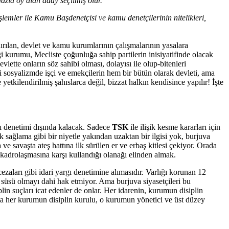
zla oy alan aday seçilmiş olur.
mler ile Kamu Başdenetçisi ve kamu denetçilerinin nitelikleri,
rılan, devlet ve kamu kurumlarının çalışmalarının yasalara
 kurumu, Mecliste çoğunluğa sahip partilerin inisiyatifinde olacak
ette onların söz sahibi olması, dolayısı ile olup-bitenleri
 sosyalizmde işçi ve emekçilerin hem bir bütün olarak devleti, ama
etkilendirilmiş şahıslarca değil, bizzat halkın kendisince yapılır! İşte
rgı denetimi dışında kalacak. Sadece
TSK
ile ilişik kesme kararları için
k sağlama gibi bir niyetle yakından uzaktan bir ilgisi yok, burjuva
 savaşta ateş hattına ilk sürülen er ve erbaş kitlesi çekiyor. Orada
 kadrolaşmasına karşı kullandığı olanağı elinden almak.
cezaları gibi idari yargı denetimine alımasıdır. Varlığı korunan 12
r süsü olmayı dahi hak etmiyor. Ama burjuva siyasetçileri bu
n suçları icat edenler de onlar. Her idarenin, kurumun disiplin
ta her kurumun disiplin kurulu, o kurumun yönetici ve üst düzey