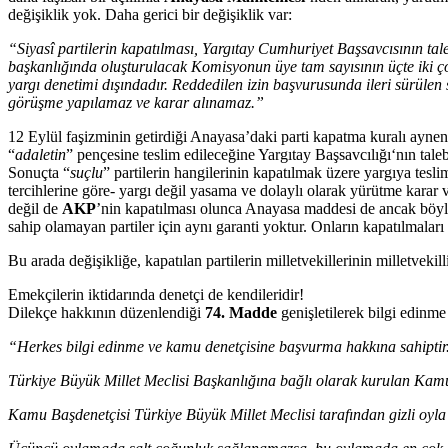
değişiklik yok. Daha gerici bir değişiklik var:
“Siyasî partilerin kapatılması, Yargıtay Cumhuriyet Başsavcısının tale
başkanlığında oluşturulacak Komisyonun üye tam sayısının üçte iki ç
yargı denetimi dışındadır. Reddedilen izin başvurusunda ileri sürülen
görüşme yapılamaz ve karar alınamaz.”
12 Eylül faşizminin getirdiği Anayasa’daki parti kapatma kuralı ayne
“
adaletin
” pençesine teslim edileceğine Yargıtay Başsavcılığı‘nın tale
Sonuçta “
suçlu
” partilerin hangilerinin kapatılmak üzere yargıya tesli
tercihlerine göre- yargı değil yasama ve dolaylı olarak yürütme karar 
değil de
AKP
’nin kapatılması olunca Anayasa maddesi de ancak böyl
sahip olamayan partiler için aynı garanti yoktur. Onların kapatılmaları 
Bu arada değişikliğe, kapatılan partilerin milletvekillerinin milletveki
Emekçilerin iktidarında denetçi de kendileridir!
Dilekçe hakkının düzenlendiği
74. Madde
genişletilerek bilgi edinme
“Herkes bilgi edinme ve kamu denetçisine başvurma hakkına sahiptir
Türkiye Büyük Millet Meclisi Başkanlığına bağlı olarak kurulan Kamu De
Kamu Başdenetçisi Türkiye Büyük Millet Meclisi tarafından gizli oyla d