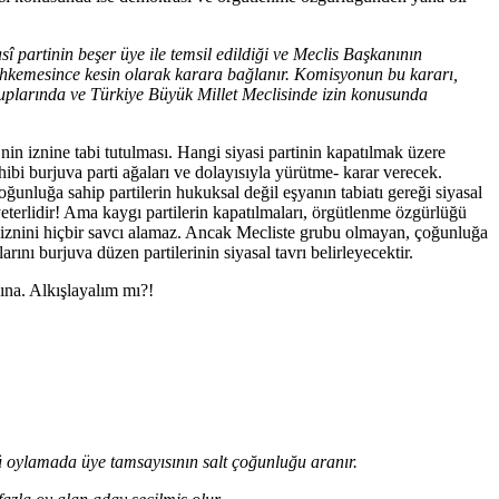
î partinin beşer üye ile temsil edildiği ve Meclis Başkanının
ahkemesince kesin olarak karara bağlanır. Komisyonun bu kararı,
gruplarında ve Türkiye Büyük Millet Meclisinde izin konusunda
’nin iznine tabi tutulması. Hangi siyasi partinin kapatılmak üzere
hibi burjuva parti ağaları ve dolayısıyla yürütme- karar verecek.
unluğa sahip partilerin hukuksal değil eşyanın tabiatı gereği siyasal
eterlidir! Ama kaygı partilerin kapatılmaları, örgütlenme özgürlüğü
iznini hiçbir savcı alamaz. Ancak Mecliste grubu olmayan, çoğunluğa
ını burjuva düzen partilerinin siyasal tavrı belirleyecektir.
ına. Alkışlayalım mı?!
ncü oylamada üye tamsayısının salt çoğunluğu aranır.