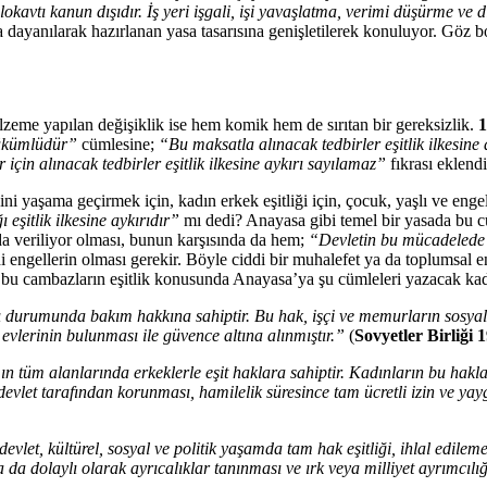
lokavtı kanun dışıdır. İş yeri işgali, işi yavaşlatma, verimi düşürme ve 
ra dayanılarak hazırlanan yasa tasarısına genişletilerek konuluyor. Göz 
 malzeme yapılan değişiklik ise hem komik hem de sırıtan bir gereksizlik.
1
yükümlüdür”
cümlesine;
“Bu maksatla alınacak tedbirler eşitlik ilkesin
 için alınacak tedbirler eşitlik ilkesine aykırı sayılamaz”
fıkrası eklendi
ni yaşama geçirmek için, kadın erkek eşitliği için, çocuk, yaşlı ve engel
 eşitlik ilkesine aykırıdır”
mı dedi? Anayasa gibi temel bir yasada bu cüm
da veriliyor olması, bunun karşısında da hem;
“Devletin bu mücadelede al
i engellerin olması gerekir. Böyle ciddi bir muhalefet ya da toplumsal
bu cambazların eşitlik konusunda Anayasa’ya şu cümleleri yazacak kadar
bı durumunda bakım hakkına sahiptir. Bu hak, işçi ve memurların sosyal 
 evlerinin bulunması ile güvence altına alınmıştır.”
(
Sovyetler Birliğ
ın tüm alanlarında erkeklerle eşit haklara sahiptir. Kadınların bu hakl
vlet tarafından korunması, hamilelik süresince tam ücretli izin ve yayg
let, kültürel, sosyal ve politik yaşamda tam hak eşitliği, ihlal edilemez
a dolaylı olarak ayrıcalıklar tanınması ve ırk veya milliyet ayrımcılığ