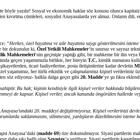
şte böyle yazılır! Sosyal ve ekonomik haklar söz konusu olunca kapitaiz
 kıvırtma cümleleri, sosyalist Anayasalarda yer almaz. Onların dili, em
nce;
“Herkes, özel hayatına ve aile hayatına saygı gösterilmesini isteme h
 bir dokunulur ki,
Özel Yetkili Mahkemeler
‘in sınırsız ve sayısız te
nlik Mahkemeleri
‘nin geçmişte yaptığı gibi, bir mahkeme bir ilin veya
tında geçen yaşamımızla birlikte, her bireyin
T.C.
kimlik numarası kulla
ayetlerden, ticari faaliyetlerine, posta iletişimlerine kadar devletin
M
şamımız, her türlü etkinlik ve çalışmalarımız kişisel verilerimiz üzeri
ten söz ediyoruz- halkla dalga geçer gibi
20. Madde
‘ye şu fıkra eklend
ahiptir. Bu hak; kişinin kendisiyle ilgili kişisel veriler hakkında bilgil
meyi de kapsar. Kişisel veriler, ancak kanunda öngörülen hallerde veya 
Anayasa’sındaki 20. maddeyi değiştirmiyoruz. Kişisel verilerinizi devl
 kurumlarda saklanmasını, silinmesini, yanlışların düzeltilmesini isteme
aşist Anayasa’daki (
madde 69
) öze dokunulmuyor. Siyasi partilerin mal
eye daha sıkı bağlı olan
Sayıştay
’a veriliyor. Siyasi partilerin kapat