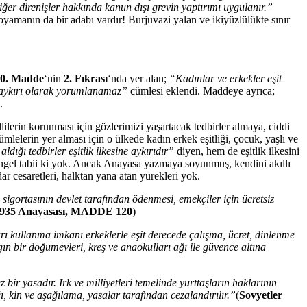
diğer direnişler hakkında kanun dışı grevin yaptırımı uygulanır.”
boyamanın da bir adabı vardır! Burjuvazi yalan ve ikiyüzlülükte sınır
0. Madde
‘nin
2. Fıkrası
‘nda yer alan;
“Kadınlar ve erkekler eşit
e aykırı olarak yorumlanamaz”
cümlesi eklendi. Maddeye ayrıca;
.
lilerin korunması için gözlerimizi yaşartacak tedbirler almaya, ciddi
lelerin yer alması için o ülkede kadın erkek eşitliği, çocuk, yaşlı ve
dığı tedbirler eşitlik ilkesine aykırıdır”
diyen, hem de eşitlik ilkesini
 engel tabii ki yok. Ancak Anayasa yazmaya soyunmuş, kendini akıllı
 cesaretleri, halktan yana atan yürekleri yok.
sigortasının devlet tarafından ödenmesi, emekçiler için ücretsiz
i 1935 Anayasası, MADDE 120
)
arı kullanma imkanı erkeklerle eşit derecede çalışma, ücret, dinlenme
ın bir doğumevleri, kreş ve anaokulları ağı ile güvence altına
 bir yasadır. Irk ve milliyetleri temelinde yurttaşların haklarının
ı, kin ve aşağılama, yasalar tarafından cezalandırılır.”
(
Sovyetler