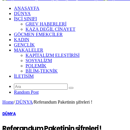
ANASAYFA
DÜNYA
İŞÇİ SINIFI
GREV HABERLERİ
KAZA DEĞİL CİNAYET
GÖÇMEN EMEKÇİLER
KADIN
GENÇLİK
MAKALELER
KAPİTALİZM ELEŞTİRİSİ
SOSYALİZM
POLEMİK
BİLİM-TEKNİK
ILETIŞIM
Random Post
Home
/
DÜNYA
/
Referandum Paketinin şifreleri !
DÜNYA
Referandum Paketinin şifreleri !