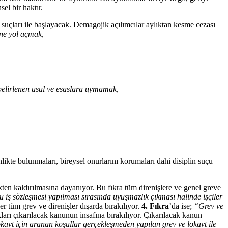
el bir haktır.
n suçları ile başlayacak. Demagojik açılımcılar aylıktan kesme cezası
ine yol açmak,
belirlenen usul ve esaslara uymamak,
likte bulunmaları, bireysel onurlarını korumaları dahi disiplin suçu
kten kaldırılmasına dayanıyor. Bu fıkra tüm direnişlere ve genel greve
 iş sözleşmesi yapılması sırasında uyuşmazlık çıkması halinde işçiler
er tüm grev ve direnişler dışarda bırakılıyor.
4. Fıkra
’da ise;
“Grev ve
ları çıkarılacak kanunun insafına bırakılıyor. Çıkarılacak kanun
kavt için aranan koşullar gerçekleşmeden yapılan grev ve lokavt ile