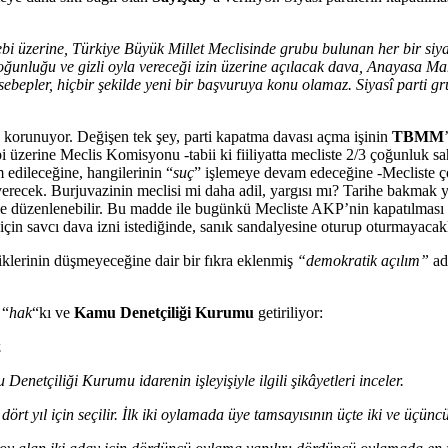
bi üzerine, Türkiye Büyük Millet Meclisinde grubu bulunan her bir siyas
oğunluğu ve gizli oyla vereceği izin üzerine açılacak dava, Anayasa M
 sebepler, hiçbir şekilde yeni bir başvuruya konu olamaz. Siyasî parti 
n korunuyor. Değişen tek şey, parti kapatma davası açma işinin
TBMM
bi üzerine Meclis Komisyonu -tabii ki fiiliyatta mecliste 2/3 çoğunluk sa
m edileceğine, hangilerinin “
suç
” işlemeye devam edeceğine -Mecliste çoğ
verecek. Burjuvazinin meclisi mi daha adil, yargısı mı? Tarihe bakmak y
e düzenlenebilir. Bu madde ile bugünkü Mecliste AKP’nin kapatılması 
için savcı dava izni istediğinde, sanık sandalyesine oturup oturmayacaklar
lliklerinin düşmeyeceğine dair bir fıkra eklenmiş
“demokratik açılım”
ad
 “
hak
“kı ve
Kamu Denetçiliği Kurumu
getiriliyor:
.
netçiliği Kurumu idarenin işleyişiyle ilgili şikâyetleri inceler.
ört yıl için seçilir. İlk iki oylamada üye tamsayısının üçte iki ve üçü