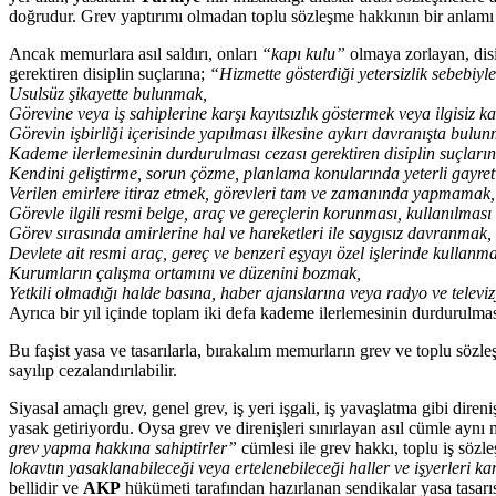
doğrudur. Grev yaptırımı olmadan toplu sözleşme hakkının bir anlamı o
Ancak memurlara asıl saldırı, onları
“kapı kulu”
olmaya zorlayan, disip
gerektiren disiplin suçlarına;
“Hizmette gösterdiği yetersizlik sebebiy
Usulsüz şikayette bulunmak,
Görevine veya iş sahiplerine karşı kayıtsızlık göstermek veya ilgisiz k
Görevin işbirliği içerisinde yapılması ilkesine aykırı davranışta bulu
Kademe ilerlemesinin durdurulması cezası gerektiren disiplin suçları
Kendini geliştirme, sorun çözme, planlama konularında yeterli gayre
Verilen emirlere itiraz etmek, görevleri tam ve zamanında yapmamak,
Görevle ilgili resmi belge, araç ve gereçlerin korunması, kullanılma
Görev sırasında amirlerine hal ve hareketleri ile saygısız davranmak,
Devlete ait resmi araç, gereç ve benzeri eşyayı özel işlerinde kullanm
Kurumların çalışma ortamını ve düzenini bozmak,
Yetkili olmadığı halde basına, haber ajanslarına veya radyo ve tele
Ayrıca bir yıl içinde toplam iki defa kademe ilerlemesinin durdurulmas
Bu faşist yasa ve tasarılarla, bırakalım memurların grev ve toplu sözle
sayılıp cezalandırılabilir.
Siyasal amaçlı grev, genel grev, iş yeri işgali, iş yavaşlatma gibi diren
yasak getiriyordu. Oysa grev ve direnişleri sınırlayan asıl cümle aynı
grev yapma hakkına sahiptirler”
cümlesi ile grev hakkı, toplu iş sözle
lokavtın yasaklanabileceği veya ertelenebileceği haller ve işyerleri k
bellidir ve
AKP
hükümeti tarafından hazırlanan sendikalar yasa tasarı