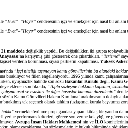
ile
“Evet”
–
”Hayır”
cenderesinin işçi ve emekçiler için nasıl bir anlam t
ile
“Evet”
–
”Hayır”
cenderesinin işçi ve emekçiler için nasıl bir anlam t
m
21 maddede
değişiklik yapıldı. Bu değişiklikleri iki grupta toplayabili
Anayasası
‘na karşıymış gibi göstererek öne çıkardıkları, “
ilerleme
” say
 kişisel verilerin korunması, siyasi partilerin kapatılması,
Yüksek Asker
ası
‘nda
“İşçi niteliği taşımayan kamu görevlilerinin bu alandaki hakları
a bırakılıyor ve fiilen engelleniyordu.
1995
yılında kamu çalışanların
lırken, uyuşmazlık halinde son sözü
Bakanlar Kurulu
değil,
Kamu Gö
ddeye eklenen son fıkrada;
“Toplu sözleşme hakkının kapsamı, istisnala
çalışma usul ve esasları ile diğer hususlar kanunla düzenlenir.”
denile
esin sözün Kamu Görevlileri Hakem Kuruluna bırakılmasının dolaylı anl
bur bırakılmış tek seçenek olarak tahkim (uzlaştırıcı kurula başvurma 
e hakkı”
vermekle övünme propagandası yapan iktidar, bir yandan da m
cil yerine performans kriterleri, göreve son verme kolaylığı ve güvencesi
ulmuyor.
Avrupa İnsan Hakları Mahkemesi
‘nin ve
İLO
komitelerinin
 aykırı olamayacaklarına, bu sözleşmelerin iç hukuk hükmünde olduklarına