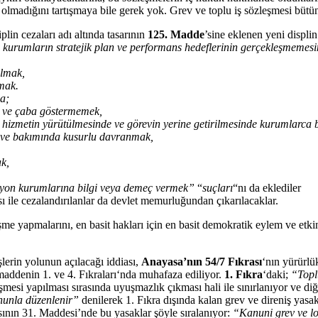
lmadığını tartışmaya bile gerek yok. Grev ve toplu iş sözleşmesi bütüns
lin cezaları adı altında tasarının
125. Madde
’sine eklenen yeni displi
le kurumların stratejik plan ve performans hedeflerinin gerçekleşmemes
almak,
nmak.
na;
t ve çaba göstermemek,
 hizmetin yürütülmesinde ve görevin yerine getirilmesinde kurumlarca 
sı ve bakımında kusurlu davranmak,
ak,
vizyon kurumlarına bilgi veya demeç vermek”
“
suçları
“nı da eklediler
ı ile cezalandırılanlar da devlet memurluğundan çıkarılacaklar.
şme yapmalarını, en basit hakları için en basit demokratik eylem ve etkin
işlerin yolunun açılacağı iddiası,
Anayasa’nın 54/7 Fıkrası
‘nın yürürlü
 maddenin 1. ve 4. Fıkraları‘nda muhafaza ediliyor.
1. Fıkra
‘daki;
“Toplu
şmesi yapılması sırasında uyuşmazlık çıkması hali ile sınırlanıyor ve diğ
anunla düzenlenir”
denilerek 1. Fıkra dışında kalan grev ve direniş yasak
sının 31. Maddesi’nde bu yasaklar şöyle sıralanıyor:
“Kanuni grev ve lo