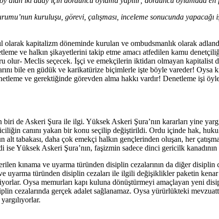
alan iki aday için dördüncü oylama yapılır; dördüncü oylamada en fa
umu’nun kuruluşu, görevi, çalışması, inceleme sonucunda yapacağı işle
sıl olarak kapitalizm döneminde kurulan ve ombudsmanlık olarak adlandı
me ve halkın şikayetlerini takip etme amacı atfedilen kamu denetçiliği
ur- Meclis seçecek. İşçi ve emekçilerin iktidarı olmayan kapitalist devl
ı bile en güdük ve karikatürize biçimlerle işte böyle vareder! Oysa ki
enetleme ve gerektiğinde görevden alma hakkı vardır! Denetleme işi öyle y
 biri de Askeri Şura ile ilgi. Yüksek Askeri Şura’nın kararları yine ya
ciliğin canını yakan bir konu seçilip değiştirildi. Ordu içinde hak, huku
alt tabakası, daha çok emekçi halkın gençlerinden oluşan, her çatışma ve
i ise Yüksek Askeri Şura’nın, faşizmin sadece dinci gericilk kanadının
verilen kınama ve uyarma türünden disiplin cezalarının da diğer disiplin 
 uyarma türünden disiplin cezaları ile ilgili değişiklikler paketin kena
iyorlar. Oysa memurları kapı kuluna dönüştürmeyi amaçlayan yeni disipli
siplin cezalarında gerçek adalet sağlanamaz. Oysa yürürlükteki mevzuat
yargılıyorlar.