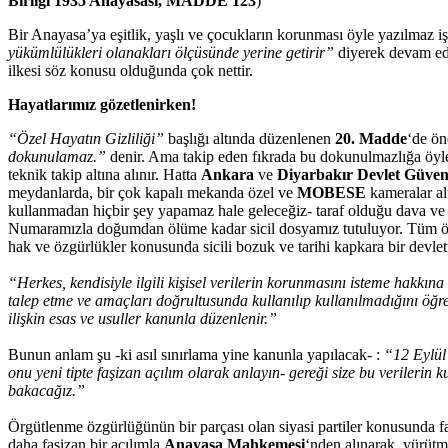
Birliği 1935 Anayasası, MADDE 123
)
Bir Anayasa’ya eşitlik, yaşlı ve çocukların korunması öyle yazılmaz i
yükümlülükleri olanakları ölçüsünde yerine getirir”
diyerek devam eden
ilkesi söz konusu olduğunda çok nettir.
Hayatlarımız gözetlenirken!
“Özel Hayatın Gizliliği”
başlığı altında düzenlenen
20. Madde
‘de ö
dokunulamaz.”
denir. Ama takip eden fıkrada bu dokunulmazlığa öyle
teknik takip altına alınır. Hatta
Ankara
ve
Diyarbakır Devlet Güve
meydanlarda, bir çok kapalı mekanda özel ve
MOBESE
kameralar al
kullanmadan hiçbir şey yapamaz hale geleceğiz- taraf olduğu dava ve şik
Numaramızla doğumdan ölüme kadar sicil dosyamız tutuluyor. Tüm özel ya
hak ve özgürlükler konusunda sicili bozuk ve tarihi kapkara bir devlet
“Herkes, kendisiyle ilgili kişisel verilerin korunmasını isteme hakkına s
talep etme ve amaçları doğrultusunda kullanılıp kullanılmadığını öğren
ilişkin esas ve usuller kanunla düzenlenir.”
Bunun anlam şu -ki asıl sınırlama yine kanunla yapılacak- :
“12 Eylül 
onu yeni tipte faşizan açılım olarak anlayın- gereği size bu verilerin
bakacağız.”
Örgütlenme özgürlüğünün bir parçası olan siyasi partiler konusunda f
daha faşizan bir açılımla
Anayasa Mahkemesi
‘nden alınarak, yürütm