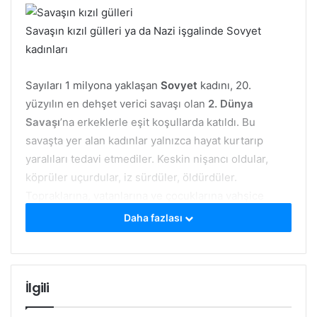
Savaşın kızıl gülleri ya da Nazi işgalinde Sovyet
kadınları
Sayıları 1 milyona yaklaşan
Sovyet
kadını, 20.
yüzyılın en dehşet verici savaşı olan
2. Dünya
Savaşı
’na erkeklerle eşit koşullarda katıldı. Bu
savaşta yer alan kadınlar yalnızca hayat kurtarıp
yaralıları tedavi etmediler. Keskin nişancı oldular,
köprüler uçurdular, iz sürdüler, öldürdüler.
Topraklarına, vatanlarına ve çocuklarına vahşice
saldıran düşmanı yok ettiler.
Daha fazlası
Beyaz Rusyalı Sovyet yazarı
S. Aleksiyeviç
’in 4 yıl
boyunca 100’den fazla kent, kasaba ve köyde veri
İlgili
toplayarak oluşturduğu bu kitapta anlatımlarına yer
verilen ikiyüzden fazla kadının, gelin olmayı