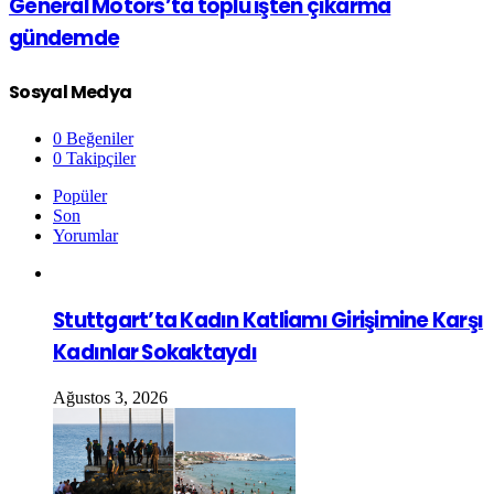
General Motors’ta toplu işten çıkarma
gündemde
Sosyal Medya
0
Beğeniler
0
Takipçiler
Popüler
Son
Yorumlar
Stuttgart’ta Kadın Katliamı Girişimine Karşı
Kadınlar Sokaktaydı
Ağustos 3, 2026