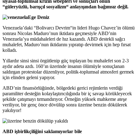
siyasal-toplumsal krizin sebepleri ve sonuçları onun
“güleryüzlü, barışçıl sosyalizm“ anlayışından bağımsız değil.
Ege Deniz
Venezuela’daki “Bolivarcı Devrim“in lideri Hugo Chavez’in ölümü
sonrası Nicolas Maduro’nun iktidara geçmesiyle ABD’nin
Venezuela’ya müdahaleleri de hız kazandı. ABD destekli sağcı
muhalefet, Maduro’nun iktidarını yıpratıp devirmek için hep fırsat
kolladı.
Yıllardır sinsi sinsi örgütlenip güç toplayan bu muhalefet son 2-3
aydır adeta azdı. 160’ın üzerinde insanın ölümüyle sonuçlanan
saldırgan protestolar düzenliyor, politik-toplumsal atmosferi germek
için elinden geleni yapıyor.
ABD’nin finansörlüğünde, bölgedeki gerici rejimlerin verdiği
paramiliter desteğin kolaylaştırıcılığında bir iç savaşı körükleyecek
şekilde çatışmayı tırmandırıyor. Örneğin yüksek mahkeme ateşe
veriliyor, bir genç önce dövülüp sonra üzerine benzin dökülerek
yakılıyor!
ABD işbirlikçiliğini saklamıyorlar bile