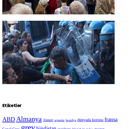
Etiketler
Almanya
ABD
fransa
dünyada korona
Alınteri
arjantin
brezilya
grev
hindistan
Genel Grev
inşaat-iş
ingiltere
macron
italya