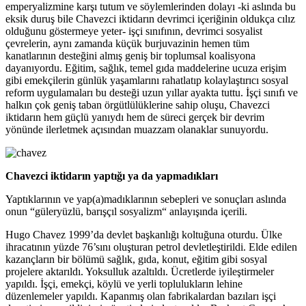
emperyalizmine karşı tutum ve söylemlerinden dolayı -ki aslında bu
eksik duruş bile Chavezci iktidarın devrimci içeriğinin oldukça cılız
olduğunu göstermeye yeter- işçi sınıfının, devrimci sosyalist
çevrelerin, aynı zamanda küçük burjuvazinin hemen tüm
kanatlarının desteğini almış geniş bir toplumsal koalisyona
dayanıyordu. Eğitim, sağlık, temel gıda maddelerine ucuza erişim
gibi emekçilerin günlük yaşamlarını rahatlatıp kolaylaştırıcı sosyal
reform uygulamaları bu desteği uzun yıllar ayakta tuttu. İşçi sınıfı ve
halkın çok geniş taban örgütlülüklerine sahip oluşu, Chavezci
iktidarın hem güçlü yanıydı hem de süreci gerçek bir devrim
yönünde ilerletmek açısından muazzam olanaklar sunuyordu.
Chavezci iktidarın yaptığı ya da yapmadıkları
Yaptıklarının ve yap(a)madıklarının sebepleri ve sonuçları aslında
onun “güleryüzlü, barışçıl sosyalizm“ anlayışında içerili.
Hugo Chavez 1999’da devlet başkanlığı koltuğuna oturdu. Ülke
ihracatının yüzde 76’sını oluşturan petrol devletleştirildi. Elde edilen
kazançların bir bölümü sağlık, gıda, konut, eğitim gibi sosyal
projelere aktarıldı. Yoksulluk azaltıldı. Ücretlerde iyileştirmeler
yapıldı. İşçi, emekçi, köylü ve yerli toplulukların lehine
düzenlemeler yapıldı. Kapanmış olan fabrikalardan bazıları işçi