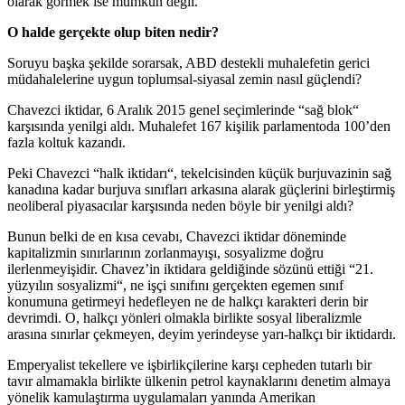
olarak görmek ise mümkün değil.
O halde gerçekte olup biten nedir?
Soruyu başka şekilde sorarsak, ABD destekli muhalefetin gerici
müdahalelerine uygun toplumsal-siyasal zemin nasıl güçlendi?
Chavezci iktidar, 6 Aralık 2015 genel seçimlerinde “sağ blok“
karşısında yenilgi aldı. Muhalefet 167 kişilik parlamentoda 100’den
fazla koltuk kazandı.
Peki Chavezci “halk iktidarı“, tekelcisinden küçük burjuvazinin sağ
kanadına kadar burjuva sınıfları arkasına alarak güçlerini birleştirmiş
neoliberal piyasacılar karşısında neden böyle bir yenilgi aldı?
Bunun belki de en kısa cevabı, Chavezci iktidar döneminde
kapitalizmin sınırlarının zorlanmayışı, sosyalizme doğru
ilerlenmeyişidir. Chavez’in iktidara geldiğinde sözünü ettiği “21.
yüzyılın sosyalizmi“, ne işçi sınıfını gerçekten egemen sınıf
konumuna getirmeyi hedefleyen ne de halkçı karakteri derin bir
devrimdi. O, halkçı yönleri olmakla birlikte sosyal liberalizmle
arasına sınırlar çekmeyen, deyim yerindeyse yarı-halkçı bir iktidardı.
Emperyalist tekellere ve işbirlikçilerine karşı cepheden tutarlı bir
tavır almamakla birlikte ülkenin petrol kaynaklarını denetim almaya
yönelik kamulaştırma uygulamaları yanında Amerikan