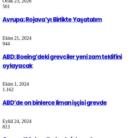
Ocak 23, 2026
501
Avrupa: Rojava’yı Birlikte Yaşatalım
Ekim 21, 2024
944
ABD: Boeing’deki grevciler yeni zam teklifini
oylayacak
Ekim 1, 2024
1.162
ABD’de on binlerce liman işçisi grevde
Eylül 24, 2024
813