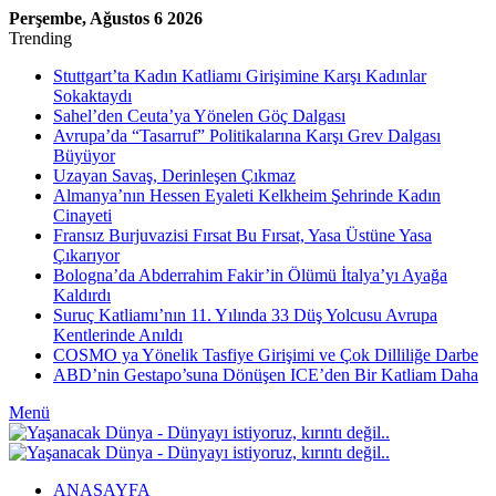
Perşembe, Ağustos 6 2026
Trending
Stuttgart’ta Kadın Katliamı Girişimine Karşı Kadınlar
Sokaktaydı
Sahel’den Ceuta’ya Yönelen Göç Dalgası
Avrupa’da “Tasarruf” Politikalarına Karşı Grev Dalgası
Büyüyor
Uzayan Savaş, Derinleşen Çıkmaz
Almanya’nın Hessen Eyaleti Kelkheim Şehrinde Kadın
Cinayeti
Fransız Burjuvazisi Fırsat Bu Fırsat, Yasa Üstüne Yasa
Çıkarıyor
Bologna’da Abderrahim Fakir’in Ölümü İtalya’yı Ayağa
Kaldırdı
Suruç Katliamı’nın 11. Yılında 33 Düş Yolcusu Avrupa
Kentlerinde Anıldı
COSMO ya Yönelik Tasfiye Girişimi ve Çok Dilliliğe Darbe
ABD’nin Gestapo’suna Dönüşen ICE’den Bir Katliam Daha
Menü
ANASAYFA