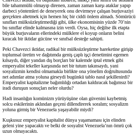
bile tahammülü olmayıp direnen, zaman zaman karşı ataklar yapıp
darbeci yöntemleri de deneyerek onu devirmeye çalışan burjuvaziyi
gerçekten altetmek için hemen hiç bir ciddi önlem almadı. Sömürücü
sınıfları mülksüzleştirmediği gibi, ülke ekonomisinin yüzde 70’nin
bu sınıflar elinde kalmasına izin verdi. Oysa, hiç değilse ilk etapta
büyük burjuvaların ellerindeki mülklere el koyup onların belini
kıracak bir iktidar gücüne ve sınıfsal desteğe sahipti.
Peki Chavezci iktidar, radikal bir mülksüzleştirme hareketine girişip
toplumsal üretim ve dağıtımda geniş çaplı işçi denetimini egemen
kılsaydı, diğer yandan dış borçları bir kalemde iptal etmek gibi
emperyalist tekeller karşısında net bir tutum takınsaydı, yani
sosyalizmin kendisi olmamakla birlikte ona yönelim doğrultusunda
net adımlar atma yoluna girseydi bugünkü tablo nasıl şekillenirdi?
Emperyalist kapitalizme bağımlılığı ortadan kaldıracak bağımsız bir
iradi duruşun sonuçları neler olurdu?
Hadi insanlığın komünizm yürüyüşüne olan güvenini kaybetmiş
solcu eskilerinin aklından geçeni dillendirerek soralım; sosyalizm
yoluna girmiş bir Venezuela yaşayabilir miydi?
Kuşkusuz emperyalist kapitalist dünya yaşamaması için elinden
geleni yine yapacaktı ve belki de sosyalist Venezuela’nın ömrü çok
uzun olmayacaktı.