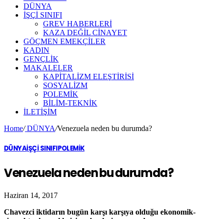
DÜNYA
İŞÇİ SINIFI
GREV HABERLERİ
KAZA DEĞİL CİNAYET
GÖÇMEN EMEKÇİLER
KADIN
GENÇLİK
MAKALELER
KAPİTALİZM ELEŞTİRİSİ
SOSYALİZM
POLEMİK
BİLİM-TEKNİK
ILETIŞIM
Home
/
DÜNYA
/
Venezuela neden bu durumda?
DÜNYA
İŞÇİ SINIFI
POLEMİK
Venezuela neden bu durumda?
Haziran 14, 2017
Chavezci iktidarın bugün karşı karşıya olduğu ekonomik-