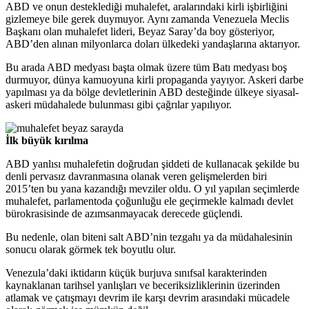
ABD ve onun desteklediği muhalefet, aralarındaki kirli işbirliğini
gizlemeye bile gerek duymuyor. Aynı zamanda Venezuela Meclis
Başkanı olan muhalefet lideri, Beyaz Saray’da boy gösteriyor,
ABD’den alınan milyonlarca doları ülkedeki yandaşlarına aktarıyor.
Bu arada ABD medyası başta olmak üzere tüm Batı medyası boş
durmuyor, dünya kamuoyuna kirli propaganda yayıyor. Askeri darbe
yapılması ya da bölge devletlerinin ABD desteğinde ülkeye siyasal-
askeri müdahalede bulunması gibi çağrılar yapılıyor.
İlk büyük kırılma
ABD yanlısı muhalefetin doğrudan şiddeti de kullanacak şekilde bu
denli pervasız davranmasına olanak veren gelişmelerden biri
2015’ten bu yana kazandığı mevziler oldu. O yıl yapılan seçimlerde
muhalefet, parlamentoda çoğunluğu ele geçirmekle kalmadı devlet
bürokrasisinde de azımsanmayacak derecede güçlendi.
Bu nedenle, olan biteni salt ABD’nin tezgahı ya da müdahalesinin
sonucu olarak görmek tek boyutlu olur.
Venezula’daki iktidarın küçük burjuva sınıfsal karakterinden
kaynaklanan tarihsel yanlışları ve beceriksizliklerinin üzerinden
atlamak ve çatışmayı devrim ile karşı devrim arasındaki mücadele