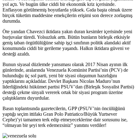
yol açtı. Ve bugün ülke ciddi bir ekonomik kriz içerisinde.
Enflasyon görülmemiş boyutlarda yüksek. Gıda başta olmak üzere
birçok tüketim maddesine emekçilerin erişimi son derece zorlaşmış
durumda.
Öte yandan Chavezci iktidara yakın duran kesimler içerisinde yeni
burjuvalar türedi. Yolsuzluk arttı. Bütün bunların birleşik etkisiyle
geniş taban örgütlülüğüne sahip işçi sınıfının politik alandaki aktif
konumunda ciddi bir gerileme yaşandı. Halkın iktidara güveni ve
desteği azaldı.
Bunun siyasal düzlemde yansıması olarak 2017 Nisan ayının ilk
günlerinde, aralarında Venezuela Komünist Partisi’nin (PCV) de
bulunduğu üç sol parti, yeni bir siyasi oluşumun hazırlığını
yaptıklarını açıkladılar. Devlet Başkanı Nicolas Maduro’nun
liderliğindeki hükümet partisi PSUV’dan (Birleşik Sosyalist Partisi)
desteği çekme sinyali vererek ortak bir siyasi program üzerine
çalıştıklarını duyurdular.
Basın toplantısında gazetecilerin, GPP (PSUV’nin öncülüğünü
yaptığı seçim ittifakı Gran Polo Patriatico/Büyük Yurtsever
Cephe)’yi tamamen terk edip etmeyeceklerine dair sorusunu ise,
“olmayan bir şeyi terk edemezsiniz” yanıtını verdiler!