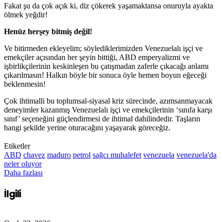
Fakat şu da çok açık ki, diz çökerek yaşamaktansa onuruyla ayakta
ölmek yeğdir!
Henüz herşey bitmiş değil!
Ve bitirmeden ekleyelim; söylediklerimizden Venezuelalı işçi ve
emekçiler açısından her şeyin bittiği, ABD emperyalizmi ve
işbirlikçilerinin keskinleşen bu çatışmadan zaferle çıkacağı anlamı
çıkarılmasın! Halkın böyle bir sonuca öyle hemen boyun eğeceği
beklenmesin!
Çok ihtimalli bu toplumsal-siyasal kriz sürecinde, azımsanmayacak
deneyimler kazanmış Venezuelalı işçi ve emekçilerinin ‘sınıfa karşı
sınıf’ seçeneğini güçlendirmesi de ihtimal dahilindedir. Taşların
hangi şekilde yerine oturacağını yaşayarak göreceğiz.
Etiketler
ABD
chavez
maduro
petrol
sağcı muhalefet
venezuela
venezuela'da
neler oluyor
Daha fazlası
İlgili