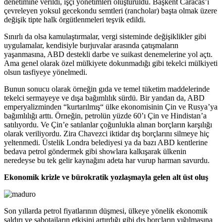
denetimine verildi, işçi yönetimleri oluşturuldu. Başkent Caracas’ı
çevreleyen yoksul gecekondu semtleri (rancholar) başta olmak üzere
değişik tipte halk örgütlenmeleri teşvik edildi.
Sınırlı da olsa kamulaştırmalar, vergi sisteminde değişiklikler gibi
uygulamalar, kendisiyle burjuvalar arasında çatışmaların
yaşanmasına, ABD destekli darbe ve suikast denemelerine yol açtı.
Ama genel olarak özel mülkiyete dokunmadığı gibi tekelci mülkiyeti
olsun tasfiyeye yönelmedi.
Bunun sonucu olarak örneğin gıda ve temel tüketim maddelerinde
tekelci sermayeye ve dışa bağımlılık sürdü. Bir yandan da, ABD
emperyalizminden “kurtarılmış“ ülke ekonomisinin Çin ve Rusya’ya
bağımlılığı arttı. Örneğin, petrolün yüzde 60’ı Çin ve Hindistan’a
satılıyordu. Ve Çin’e satılanlar çoğunlukla alınan borçların karşılığı
olarak veriliyordu. Zira Chavezci iktidar dış borçlarını silmeye hiç
yeltenmedi. Üstelik Londra belediyesi ya da bazı ABD kentlerine
bedava petrol göndermek gibi showlara kalkışarak ülkenin
neredeyse bu tek gelir kaynağını adeta har vurup harman savurdu.
Ekonomik krizle ve bürokratik yozlaşmayla gelen alt üst oluş
Son yıllarda petrol fiyatlarının düşmesi, ülkeye yönelik ekonomik
saldırı ve sabotajların etkisini artırdığı gibi dış borçların yığılmasına