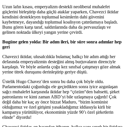
Uzun lafın kısası, emperyalizm destekli neoliberal muhalefet
güçlerini birleştirip daha güçlü ataklar yaparken, Chavezci iktidar
kendisini destekleyen toplumsal kesimlerin dahi güvenini
kaybetmeye, dayandığı toplumsal koalisyon çatırdamaya başladı.
Bunu gören karşı taraf, saldırılarında daha da pervasızlaştı ve
gelinen noktada ülkeyi yangın yerine çevirdi.
Bugüne gelen yolda: Bir adım ileri, bir süre sonra adımlar hep
geri
Chavezci iktidar, ulusalcılıkla bulamaç halkçı bir adım attığı her
defasında emperyalizmin desteğini almış burjuvaların direnciyle
karşılaştı. Ve böyle anlarda çoğu kez sınıfsal çatışmayı göze almak
yerine titrek duruşunu derinleştirip geriye düştü.
Üstelik Hugo Chavez’den sonra bu daha çok böyle oldu.
Parlamentodaki çoğunluğu ele geçirdikten sonra iyice azgınlaşan
sağcı muhalefet karşısında iktidar hep “çözüm“den bahsetti, şirket
patronlarını ve kimi zaman ABD’yi bile uzlaşmaya çağırdı! Çok
değil daha bir kaç ay önce bizzat Maduro, “bizim komünist
olduğumuz ve özel girişimi yasakladığımız iddiasıyla kirli bir
kampanya yürütülüyor, ekonominin yüzde 90’ı özel şirketlerin
elinde” diyordu!
Chavezci iktidar, en başından itibaren, halkçı yanı sınırlı bir iktidara