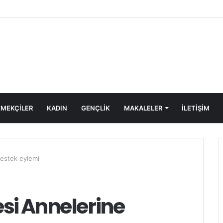
Katliamı Girişimine Karşı Kadınlar Sokaktaydı
MEKÇİLER
KADIN
GENÇLİK
MAKALELER
ILETIŞIM
destek eylemi
esi Annelerine