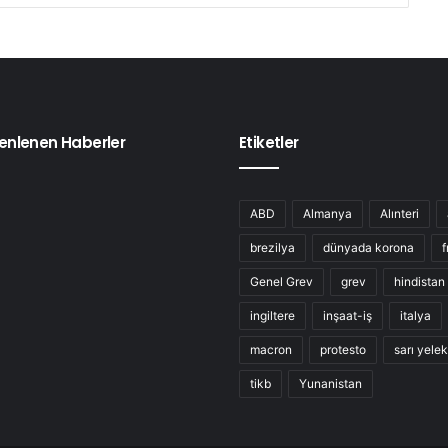
enlenen Haberler
Etiketler
ABD
Almanya
Alınteri
brezilya
dünyada korona
f
Genel Grev
grev
hindistan
ingiltere
inşaat-iş
italya
macron
protesto
sarı yelek
tikb
Yunanistan