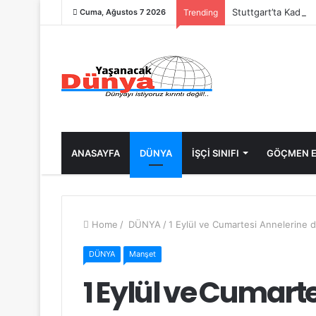
Stuttgart’ta Kadın 
Cuma, Ağustos 7 2026
Trending
ANASAYFA
DÜNYA
İŞÇİ SINIFI
GÖÇMEN E
Home
/
DÜNYA
/
1 Eylül ve Cumartesi Annelerine 
DÜNYA
Manşet
1 Eylül ve Cumart