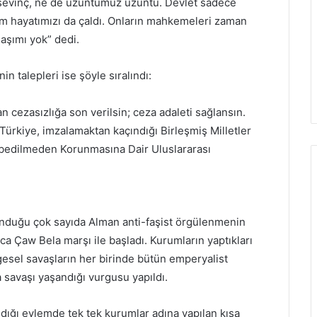
sevinç, ne de üzüntümüz üzüntü. Devlet sadece
im hayatımızı da çaldı. Onların mahkemeleri zaman
aşımı yok” dedi.
n talepleri ise şöyle sıralındı:
 cezasızlığa son verilsin; ceza adaleti sağlansın.
Türkiye, imzalamaktan kaçındığı Birleşmiş Milletler
aybedilmeden Korunmasına Dair Uluslararası
unduğu çok sayıda Alman anti-faşist örgülenmenin
a Çaw Bela marşı ile başladı. Kurumların yaptıkları
esel savaşların her birinde bütün emperyalist
 savaşı yaşandığı vurgusu yapıldı.
dığı eylemde tek tek kurumlar adına yapılan kısa