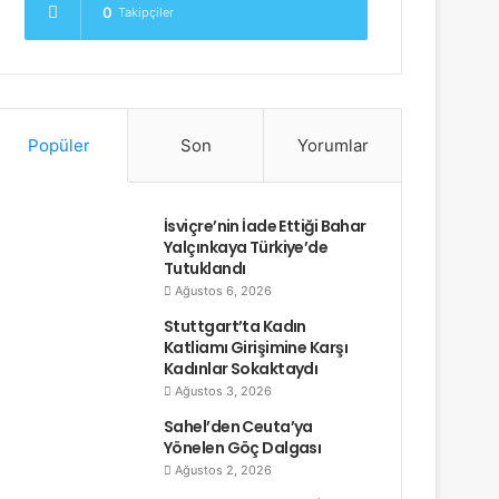
0
Takipçiler
Popüler
Son
Yorumlar
İsviçre’nin İade Ettiği Bahar
Yalçınkaya Türkiye’de
Tutuklandı
Ağustos 6, 2026
Stuttgart’ta Kadın
Katliamı Girişimine Karşı
Kadınlar Sokaktaydı
Ağustos 3, 2026
Sahel’den Ceuta’ya
Yönelen Göç Dalgası
Ağustos 2, 2026