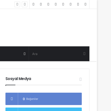
Random
Log
Sidebar
Post
in
Random
Post
Sosyal Medya
0
Beğeniler