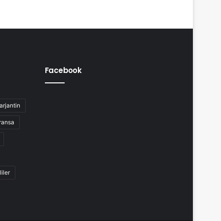
Facebook
arjantin
ransa
liler