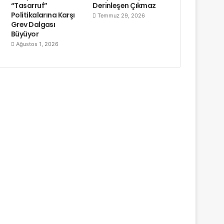
“Tasarruf”
Derinleşen Çıkmaz
Politikalarına Karşı
Temmuz 29, 2026
Grev Dalgası
Büyüyor
Ağustos 1, 2026