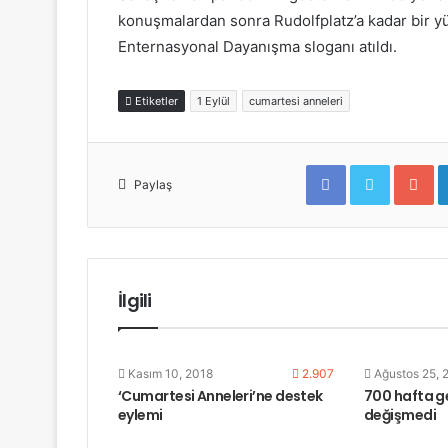
konuşmalardan sonra Rudolfplatz’a kadar bir yü
Enternasyonal Dayanışma sloganı atıldı.
Etiketler
1 Eylül
cumartesi anneleri
F
T
G
a
w
o
Paylaş
c
i
o
e
t
g
b
t
l
o
e
e
o
r
+
k
İlgili
Kasım 10, 2018
2.907
Ağustos 25, 
‘Cumartesi Anneleri’ne destek
700 hafta g
eylemi
değişmedi