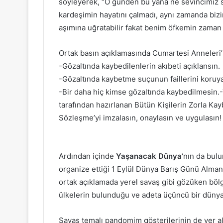
söyleyerek, “O günden bu yana ne sevincimiz 
kardeşimin hayatını çalmadı, aynı zamanda biz
aşımına uğratabilir fakat benim öfkemin zaman 
Ortak basın açıklamasında Cumartesi Anneleri’ni
-Gözaltında kaybedilenlerin akıbeti açıklansın.
-Gözaltında kaybetme suçunun faillerini koruyan
-Bir daha hiç kimse gözaltında kaybedilmesin.-
tarafından hazırlanan Bütün Kişilerin Zorla K
Sözleşme’yi imzalasın, onaylasın ve uygulasın!
Ardından içinde
Yaşanacak Dünya
‘nın da bul
organize ettiği 1 Eylül Dünya Barış Günü Almanc
ortak açıklamada yerel savaş gibi gözüken bölg
ülkelerin bulunduğu ve adeta üçüncü bir dünya
Savaş temalı pandomim gösterilerinin de yer al