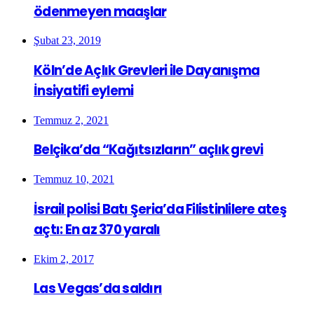
ödenmeyen maaşlar
Şubat 23, 2019
Köln’de Açlık Grevleri ile Dayanışma
İnsiyatifi eylemi
Temmuz 2, 2021
Belçika’da “Kağıtsızların” açlık grevi
Temmuz 10, 2021
İsrail polisi Batı Şeria’da Filistinlilere ateş
açtı: En az 370 yaralı
Ekim 2, 2017
Las Vegas’da saldırı