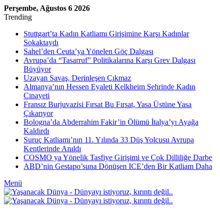
Perşembe, Ağustos 6 2026
Trending
Stuttgart’ta Kadın Katliamı Girişimine Karşı Kadınlar
Sokaktaydı
Sahel’den Ceuta’ya Yönelen Göç Dalgası
Avrupa’da “Tasarruf” Politikalarına Karşı Grev Dalgası
Büyüyor
Uzayan Savaş, Derinleşen Çıkmaz
Almanya’nın Hessen Eyaleti Kelkheim Şehrinde Kadın
Cinayeti
Fransız Burjuvazisi Fırsat Bu Fırsat, Yasa Üstüne Yasa
Çıkarıyor
Bologna’da Abderrahim Fakir’in Ölümü İtalya’yı Ayağa
Kaldırdı
Suruç Katliamı’nın 11. Yılında 33 Düş Yolcusu Avrupa
Kentlerinde Anıldı
COSMO ya Yönelik Tasfiye Girişimi ve Çok Dilliliğe Darbe
ABD’nin Gestapo’suna Dönüşen ICE’den Bir Katliam Daha
Menü