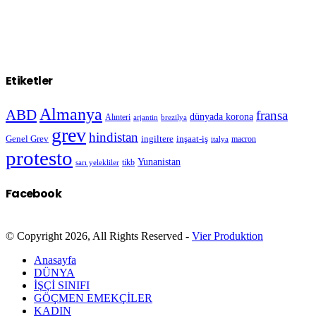
Etiketler
Almanya
ABD
fransa
dünyada korona
Alınteri
arjantin
brezilya
grev
hindistan
Genel Grev
inşaat-iş
ingiltere
macron
italya
protesto
Yunanistan
sarı yelekliler
tikb
Facebook
© Copyright 2026, All Rights Reserved -
Vier Produktion
Anasayfa
DÜNYA
İŞÇİ SINIFI
GÖÇMEN EMEKÇİLER
KADIN