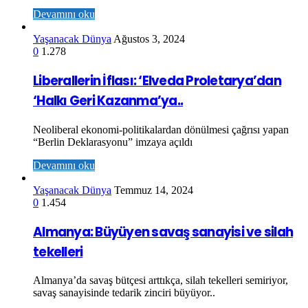
Devamını oku
Yaşanacak Dünya
Ağustos 3, 2024
0
1.278
Liberallerin İflası: ‘Elveda Proletarya’dan
‘Halkı Geri Kazanma’ya..
Neoliberal ekonomi-politikalardan dönülmesi çağrısı yapan
“Berlin Deklarasyonu” imzaya açıldı
Devamını oku
Yaşanacak Dünya
Temmuz 14, 2024
0
1.454
Almanya: Büyüyen savaş sanayisi ve silah
tekelleri
Almanya’da savaş bütçesi arttıkça, silah tekelleri semiriyor,
savaş sanayisinde tedarik zinciri büyüyor..