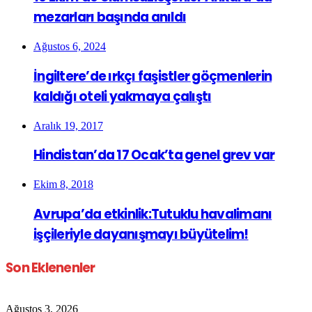
mezarları başında anıldı
Ağustos 6, 2024
İngiltere’de ırkçı faşistler göçmenlerin
kaldığı oteli yakmaya çalıştı
Aralık 19, 2017
Hindistan’da 17 Ocak’ta genel grev var
Ekim 8, 2018
Avrupa’da etkinlik:Tutuklu havalimanı
işçileriyle dayanışmayı büyütelim!
Son Eklenenler
Ağustos 3, 2026