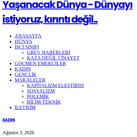
Yaşanacak Dünya - Dünyayı
istiyoruz, kırıntı değil..
ANASAYFA
DÜNYA
İŞÇİ SINIFI
GREV HABERLERİ
KAZA DEĞİL CİNAYET
GÖÇMEN EMEKÇİLER
KADIN
GENÇLİK
MAKALELER
KAPİTALİZM ELEŞTİRİSİ
SOSYALİZM
POLEMİK
BİLİM-TEKNİK
ILETIŞIM
KADIN
Ağustos 3, 2026