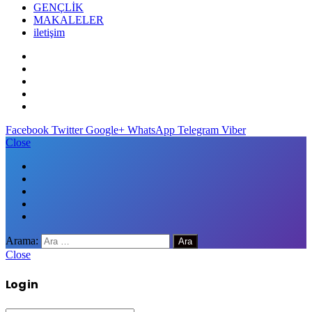
GENÇLİK
MAKALELER
iletişim
Facebook
Twitter
Google+
WhatsApp
Telegram
Viber
Close
Arama:
Close
Log in