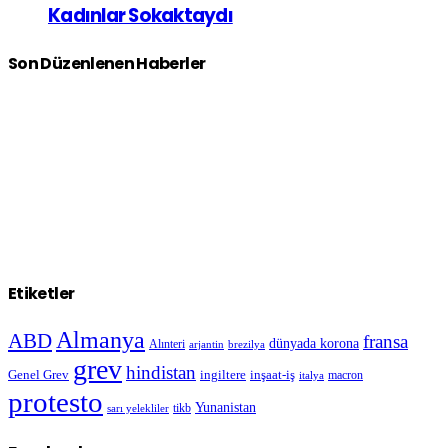
Kadınlar Sokaktaydı
Son Düzenlenen Haberler
Etiketler
Almanya
ABD
fransa
dünyada korona
Alınteri
arjantin
brezilya
grev
hindistan
Genel Grev
inşaat-iş
ingiltere
macron
italya
protesto
Yunanistan
sarı yelekliler
tikb