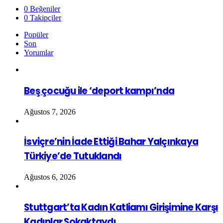
0
Beğeniler
0
Takipçiler
Popüler
Son
Yorumlar
Beş çocuğu ile ‘deport kampı’nda
Ağustos 7, 2026
İsviçre’nin İade Ettiği Bahar Yalçınkaya
Türkiye’de Tutuklandı
Ağustos 6, 2026
Stuttgart’ta Kadın Katliamı Girişimine Karşı
Kadınlar Sokaktaydı