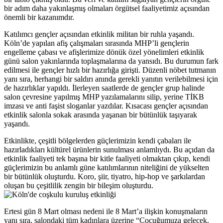
bir adım daha yakınlaşmış olmaları örgütsel faaliyetimiz açısından
önemli bir kazanımdır.
Katılımcı gençler açısından etkinlik militan bir ruhla yaşandı.
Köln’de yapılan afiş çalışmaları sırasında MHP’li gençlerin
engelleme çabası ve afişlerimize dönük özel yönelimleri etkinlik
günü salon yakınlarında toplaşmalarına da yansıdı. Bu durumun fark
edilmesi ile gençler hızlı bir hazırlığa girişti. Düzenli nöbet tutmanın
yanı sıra, herhangi bir saldırı anında gerekli yanıtın verilebilmesi için
de hazırlıklar yapıldı. İlerleyen saatlerde de gençler grup halinde
salon çevresine yapılmış MHP yazılamalarını silip, yerine TİKB
imzası ve anti faşist sloganlar yazdılar. Kısacası gençler açısından
etkinlik salonla sokak arasında yaşanan bir bütünlük taşıyarak
yaşandı.
Etkinlikte, çeşitli bölgelerden güçlerimizin kendi çabaları ile
hazırladıkları kültürel ürünlerin sunulması anlamlıydı. Bu açıdan da
etkinlik faaliyeti tek başına bir kitle faaliyeti olmaktan çıkıp, kendi
güçlerimizin bu anlamlı güne katılımlarının niteliğini de yükselten
bir bütünlük oluşturdu. Koro, şiir, tiyatro, hip-hop ve şarkılardan
oluşan bu çeşitlilik zengin bir bileşim oluşturdu.
Ertesi gün 8 Mart olması nedeni ile 8 Mart’a ilişkin konuşmaların
yanı sıra, salondaki tüm kadınlara üzerine “Çocuğumuza gelecek,