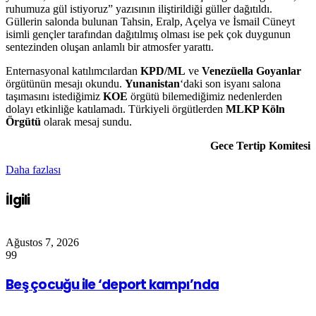
ruhumuza gül istiyoruz” yazısının iliştirildiği güller dağıtıldı.
Güllerin salonda bulunan Tahsin, Eralp, Açelya ve İsmail Cüneyt
isimli gençler tarafından dağıtılmış olması ise pek çok duygunun
sentezinden oluşan anlamlı bir atmosfer yarattı.
Enternasyonal katılımcılardan
KPD/ML
ve
Venezüella Goyanlar
örgütünün mesajı okundu.
Yunanistan
‘daki son isyanı salona
taşımasını istediğimiz
KOE
örgütü bilemediğimiz nedenlerden
dolayı etkinliğe katılamadı. Türkiyeli örgütlerden
MLKP Köln
Örgütü
olarak mesaj sundu.
Gece Tertip Komitesi
Daha fazlası
İlgili
Ağustos 7, 2026
99
Beş çocuğu ile ‘deport kampı’nda