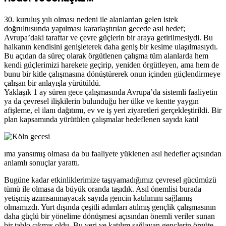
30. kuruluş yılı olması nedeni ile alanlardan gelen istek
doğrultusunda yapılması kararlaştırılan gecede asıl hedef;
Avrupa’daki taraftar ve çevre güçlerin bir araya getirilmesiydi. Bu
halkanın kendisini genişleterek daha geniş bir kesime ulaşılmasıydı.
Bu açıdan da süreç olarak örgütlenen çalışma tüm alanlarda hem
kendi güçlerimizi harekete geçirip, yeniden örgütleyen, ama hem de
bunu bir kitle çalışmasına dönüştürerek onun içinden güçlendirmeye
çalışan bir anlayışla yürütüldü.
Yaklaşık 1 ay süren gece çalışmasında Avrupa’da sistemli faaliyetin
ya da çevresel ilişkilerin bulunduğu her ülke ve kentte yaygın
afişleme, el ilanı dağıtımı, ev ve iş yeri ziyaretleri gerçekleştirildi. Bir
plan kapsamında yürütülen çalışmalar hedeflenen sayıda katıl
ıma yansımış olmasa da bu faaliyete yüklenen asıl hedefler açısından
anlamlı sonuçlar yarattı.
Bugüne kadar etkinliklerimize taşıyamadığımız çevresel gücümüzü
tümü ile olmasa da büyük oranda taşıdık. Asıl önemlisi burada
yetişmiş azımsanmayacak sayıda gencin katılımını sağlamış
olmamızdı. Yurt dışında çeşitli adımları atılmış gençlik çalışmasının
daha güçlü bir yönelime dönüşmesi açısından önemli veriler sunan
bir tablo çıkmış oldu. Bu veri ve katılım sağlayan gençlerin örgüte