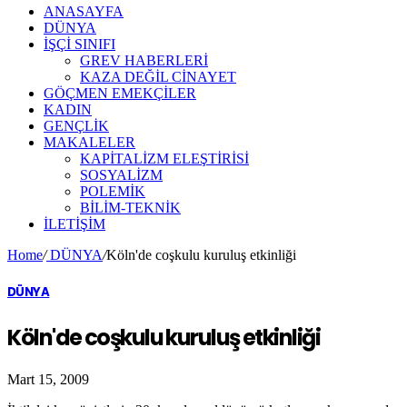
ANASAYFA
DÜNYA
İŞÇİ SINIFI
GREV HABERLERİ
KAZA DEĞİL CİNAYET
GÖÇMEN EMEKÇİLER
KADIN
GENÇLİK
MAKALELER
KAPİTALİZM ELEŞTİRİSİ
SOSYALİZM
POLEMİK
BİLİM-TEKNİK
ILETIŞIM
Home
/
DÜNYA
/
Köln'de coşkulu kuruluş etkinliği
DÜNYA
Köln'de coşkulu kuruluş etkinliği
Mart 15, 2009