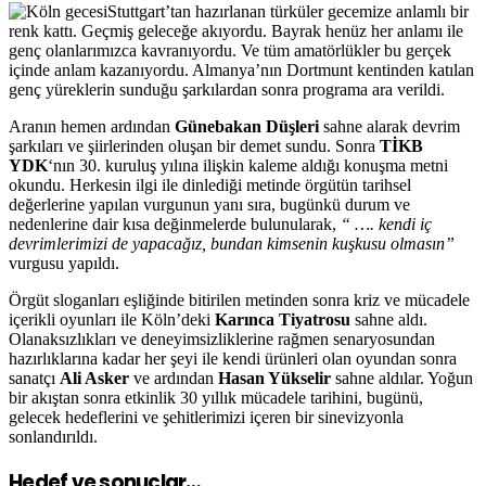
Stuttgart’tan hazırlanan türküler gecemize anlamlı bir
renk kattı. Geçmiş geleceğe akıyordu. Bayrak henüz her anlamı ile
genç olanlarımızca kavranıyordu. Ve tüm amatörlükler bu gerçek
içinde anlam kazanıyordu. Almanya’nın Dortmunt kentinden katılan
genç yüreklerin sunduğu şarkılardan sonra programa ara verildi.
Aranın hemen ardından
Günebakan Düşleri
sahne alarak devrim
şarkıları ve şiirlerinden oluşan bir demet sundu. Sonra
TİKB
YDK
‘nın 30. kuruluş yılına ilişkin kaleme aldığı konuşma metni
okundu. Herkesin ilgi ile dinlediği metinde örgütün tarihsel
değerlerine yapılan vurgunun yanı sıra, bugünkü durum ve
nedenlerine dair kısa değinmelerde bulunularak,
“ …. kendi iç
devrimlerimizi de yapacağız, bundan kimsenin kuşkusu olmasın”
vurgusu yapıldı.
Örgüt sloganları eşliğinde bitirilen metinden sonra kriz ve mücadele
içerikli oyunları ile Köln’deki
Karınca Tiyatrosu
sahne aldı.
Olanaksızlıkları ve deneyimsizliklerine rağmen senaryosundan
hazırlıklarına kadar her şeyi ile kendi ürünleri olan oyundan sonra
sanatçı
Ali Asker
ve ardından
Hasan Yükselir
sahne aldılar. Yoğun
bir akıştan sonra etkinlik 30 yıllık mücadele tarihini, bugünü,
gelecek hedeflerini ve şehitlerimizi içeren bir sinevizyonla
sonlandırıldı.
Hedef ve sonuçlar…