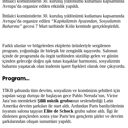
İhtilalci komünistlerin 30. kuruluş yıldönümü kutlaması kapsamında
Avrupa’da organize edilen etkinlik yapıldı.
İhtilalci komünistlerin 30. kuruluş yıldönümü kutlaması kapsamında
Avrupa’da organize edilen
“Kapitalizmin Ayazından, Sosyalizmin
Baharına”
gecesi 7 Mart tarihinde Köln kentinde gerçekleştirildi.
Farklı uluslar ve bölgelerden ekiplerin ürünleriyle sergilenen
program, yoğunluğu ile birleşik bir zenginlik taşıyordu. Salonun
içinde de programda da örgüt tarihinden süzülüp gelen ve günün
içinden geleceğe doğru ışık tutan kuşaklar harmonisi, sosyalizmin
baharını yaşatacak olan iradenin işaret fişekleri olarak öne çıkıyordu.
Program…
TİKB şahsında tüm devrim, sosyalizm ve komünizm şehitleri için
yapılan saygı duruşu ile başlayan gece Pablo Neruda’nın, Victor
Jara’nın memleketi
Şilili müzik grubu
nun seslendirdiği Latin
Amerika devrim şarkıları ile start aldı. Ardından Paris banliyölerinin
isyanını salona taşıyan
Elite de Schock
grubu sahne aldı. İlgi ile
dinlenen gençlerden sonra yine Paris’ten gençlerin şiirler ve devrim
şarkılarından oluşan sunumları yapıldı.