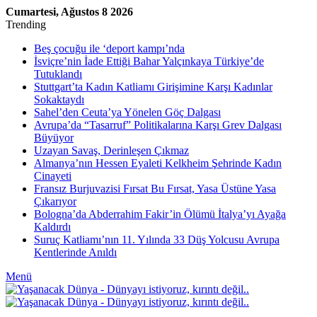
Cumartesi, Ağustos 8 2026
Trending
Beş çocuğu ile ‘deport kampı’nda
İsviçre’nin İade Ettiği Bahar Yalçınkaya Türkiye’de
Tutuklandı
Stuttgart’ta Kadın Katliamı Girişimine Karşı Kadınlar
Sokaktaydı
Sahel’den Ceuta’ya Yönelen Göç Dalgası
Avrupa’da “Tasarruf” Politikalarına Karşı Grev Dalgası
Büyüyor
Uzayan Savaş, Derinleşen Çıkmaz
Almanya’nın Hessen Eyaleti Kelkheim Şehrinde Kadın
Cinayeti
Fransız Burjuvazisi Fırsat Bu Fırsat, Yasa Üstüne Yasa
Çıkarıyor
Bologna’da Abderrahim Fakir’in Ölümü İtalya’yı Ayağa
Kaldırdı
Suruç Katliamı’nın 11. Yılında 33 Düş Yolcusu Avrupa
Kentlerinde Anıldı
Menü