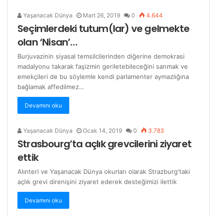
Yaşanacak Dünya
Mart 26, 2019
0
4.644
Seçimlerdeki tutum(lar) ve gelmekte
olan ‘Nisan’…
Burjuvazinin siyasal temsilcilerinden diğerine demokrasi
madalyonu takarak faşizmin geriletebileceğini sanmak ve
emekçileri de bu söylemle kendi parlamenter aymazlığına
bağlamak affedilmez…
Devamını oku
Yaşanacak Dünya
Ocak 14, 2019
0
3.783
Strasbourg’ta açlık grevcilerini ziyaret
ettik
Alınteri ve Yaşanacak Dünya okurları olarak Strazburg'taki
açlık grevi direnişini ziyaret ederek desteğimizi ilettik
Devamını oku