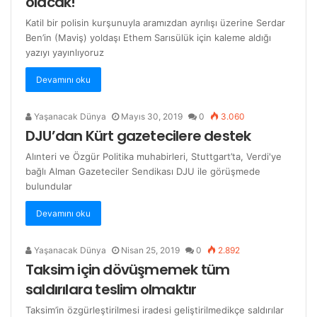
olacak!
Katil bir polisin kurşunuyla aramızdan ayrılışı üzerine Serdar
Ben’in (Maviş) yoldaşı Ethem Sarısülük için kaleme aldığı
yazıyı yayınlıyoruz
Devamını oku
Yaşanacak Dünya
Mayıs 30, 2019
0
3.060
DJU’dan Kürt gazetecilere destek
Alınteri ve Özgür Politika muhabirleri, Stuttgart’ta, Verdi'ye
bağlı Alman Gazeteciler Sendikası DJU ile görüşmede
bulundular
Devamını oku
Yaşanacak Dünya
Nisan 25, 2019
0
2.892
Taksim için dövüşmemek tüm
saldırılara teslim olmaktır
Taksim’in özgürleştirilmesi iradesi geliştirilmedikçe saldırılar