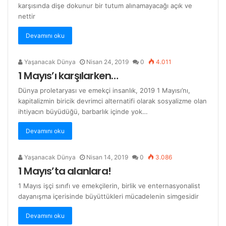
karşısında dişe dokunur bir tutum alınamayacağı açık ve
nettir
Devamını oku
Yaşanacak Dünya
Nisan 24, 2019
0
4.011
1 Mayıs’ı karşılarken…
Dünya proletaryası ve emekçi insanlık, 2019 1 Mayısı’nı,
kapitalizmin biricik devrimci alternatifi olarak sosyalizme olan
ihtiyacın büyüdüğü, barbarlık içinde yok…
Devamını oku
Yaşanacak Dünya
Nisan 14, 2019
0
3.086
1 Mayıs’ta alanlara!
1 Mayıs işçi sınıfı ve emekçilerin, birlik ve enternasyonalist
dayanışma içerisinde büyüttükleri mücadelenin simgesidir
Devamını oku