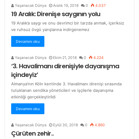
Yaşanacak Dünya
Aralık 19, 2018
0
4.037
19 Aralık: Direnişe saygının yolu
19 Aralık’a saygı ve onu devrimci bir tarzda anmak, içeriksiz
ve ruhsuz övgü yarışlarına indirgenemez
Devamını oku
Yaşanacak Dünya
Ekim 21, 2018
0
4.224
‘3. Havalimanı direnişiyle dayanışma
içindeyiz’
Almanya’nın Köln kentinde 3. Havalimanı direnişi sırasında
tutuklanan sendika yöneticileri ve işçilerle dayanışma
etkinliği gerçekleştirildi
Devamını oku
Yaşanacak Dünya
Eylül 30, 2018
0
4.860
Çürüten zehir..