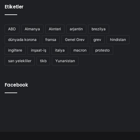
Etiketler
ABD
Almanya
Alınteri
arjantin
brezilya
dünyada korona
fransa
Genel Grev
grev
hindistan
ingiltere
inşaat-iş
italya
macron
protesto
sarı yelekliler
tikb
Yunanistan
Facebook