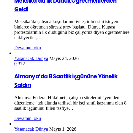
Meksika’da İlk Düdük Öğretmenlerden
Geldi
Meksika’da çalışma koşullarının iyileştirilmesini isteyen
binlerce öğretmen süresiz grev başlattı. Dünya Kupası
protestolarının ilk düdüğünü biz çalıyoruz diyen öğretmenlere
nakliyeciler,…
Devamını oku
Yasanacak Dünya
Mayıs 24, 2026
0
372
Almanya’da 8 Saatlik İşgününe Yönelik
Saldırı
Almanya Federal Hükümeti, çalışma sürelerini “yeniden
düzenleme” adı altında tarihsel bir işçi sınıfı kazanımı olan 8
saatlik işgününü fiilen tasfiye…
Devamını oku
Yasanacak Dünya
Mayıs 1, 2026