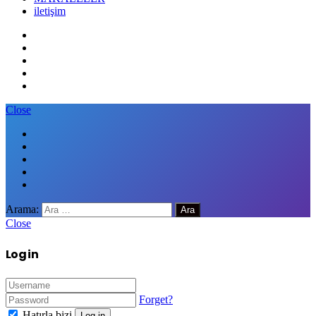
iletişim
Close
Arama:
Close
Log in
Forget?
Hatırla bizi
Log in