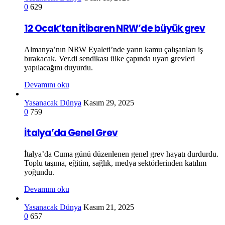
0
629
12 Ocak’tan itibaren NRW’de büyük grev
Almanya’nın NRW Eyaleti’nde yarın kamu çalışanları iş
bırakacak. Ver.di sendikası ülke çapında uyarı grevleri
yapılacağını duyurdu.
Devamını oku
Yasanacak Dünya
Kasım 29, 2025
0
759
İtalya’da Genel Grev
İtalya’da Cuma günü düzenlenen genel grev hayatı durdurdu.
Toplu taşıma, eğitim, sağlık, medya sektörlerinden katılım
yoğundu.
Devamını oku
Yasanacak Dünya
Kasım 21, 2025
0
657