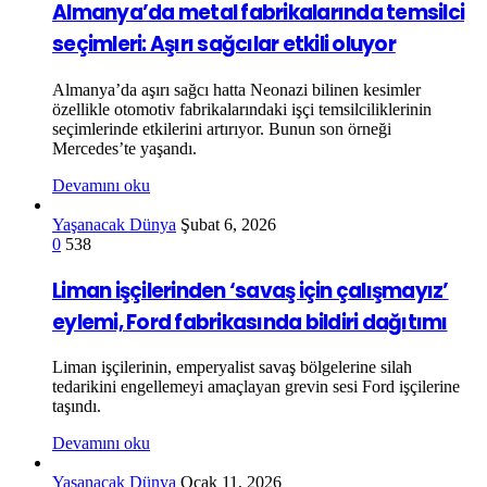
Almanya’da metal fabrikalarında temsilci
seçimleri: Aşırı sağcılar etkili oluyor
Almanya’da aşırı sağcı hatta Neonazi bilinen kesimler
özellikle otomotiv fabrikalarındaki işçi temsilciliklerinin
seçimlerinde etkilerini artırıyor. Bunun son örneği
Mercedes’te yaşandı.
Devamını oku
Yaşanacak Dünya
Şubat 6, 2026
0
538
Liman işçilerinden ‘savaş için çalışmayız’
eylemi, Ford fabrikasında bildiri dağıtımı
Liman işçilerinin, emperyalist savaş bölgelerine silah
tedarikini engellemeyi amaçlayan grevin sesi Ford işçilerine
taşındı.
Devamını oku
Yasanacak Dünya
Ocak 11, 2026