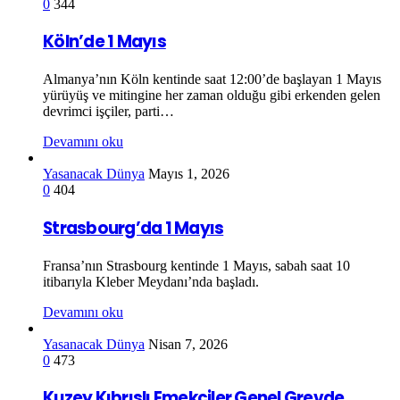
0
344
Köln’de 1 Mayıs
Almanya’nın Köln kentinde saat 12:00’de başlayan 1 Mayıs
yürüyüş ve mitingine her zaman olduğu gibi erkenden gelen
devrimci işçiler, parti…
Devamını oku
Yasanacak Dünya
Mayıs 1, 2026
0
404
Strasbourg’da 1 Mayıs
Fransa’nın Strasbourg kentinde 1 Mayıs, sabah saat 10
itibarıyla Kleber Meydanı’nda başladı.
Devamını oku
Yasanacak Dünya
Nisan 7, 2026
0
473
Kuzey Kıbrıslı Emekçiler Genel Grevde