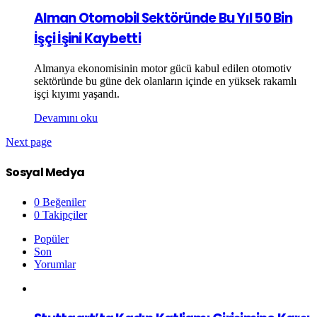
Alman Otomobil Sektöründe Bu Yıl 50 Bin
İşçi İşini Kaybetti
Almanya ekonomisinin motor gücü kabul edilen otomotiv
sektöründe bu güne dek olanların içinde en yüksek rakamlı
işçi kıyımı yaşandı.
Devamını oku
Next page
Sosyal Medya
0
Beğeniler
0
Takipçiler
Popüler
Son
Yorumlar