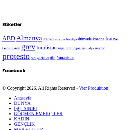
Etiketler
Almanya
ABD
fransa
dünyada korona
Alınteri
arjantin
brezilya
grev
hindistan
Genel Grev
inşaat-iş
ingiltere
macron
italya
protesto
Yunanistan
sarı yelekliler
tikb
Facebook
© Copyright 2026, All Rights Reserved -
Vier Produktion
Anasayfa
DÜNYA
İŞÇİ SINIFI
GÖÇMEN EMEKÇİLER
KADIN
GENÇLİK
MAKALELER