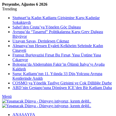
Perşembe, Ağustos 6 2026
Trending
Stuttgart’ta Kadın Katliamı Girişimine Karşı Kadınlar
Sokaktaydı
Sahel’den Ceuta’ya Yönelen Göç Dalgası
Avrupa’da “Tasarruf” Politikalarına Karşı Grev Dalgası
Büyüyor
Uzayan Savaş, Derinleşen Çıkmaz
Almanya’nın Hessen Eyaleti Kelkheim Şehrinde Kadın
Cinayeti
Fransız Burjuvazisi Fırsat Bu Fırsat, Yasa Üstüne Yasa
Çıkarıyor
Bologna’da Abderrahim Fakir’in Ölümü İtalya’yı Ayağa
Kaldırdı
Suruç Katliamı’nın 11. Yılında 33 Düş Yolcusu Avrupa
Kentlerinde Anıldı
COSMO ya Yönelik Tasfiye Girişimi ve Çok Dilliliğe Darbe
ABD’nin Gestapo’suna Dönüşen ICE’den Bir Katliam Daha
Menü
ANASAYFA