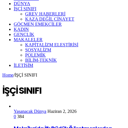
DÜNYA
İŞÇİ SINIFI
GREV HABERLERİ
KAZA DEĞİL CİNAYET
GÖÇMEN EMEKÇİLER
KADIN
GENÇLİK
MAKALELER
KAPİTALİZM ELEŞTİRİSİ
SOSYALİZM
POLEMİK
BİLİM-TEKNİK
ILETIŞIM
Home
/
İŞÇİ SINIFI
İŞÇİ SINIFI
Yasanacak Dünya
Haziran 2, 2026
0
384