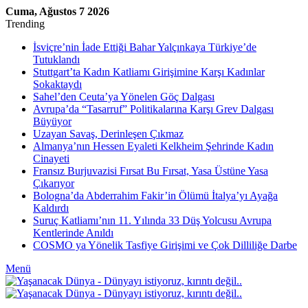
Cuma, Ağustos 7 2026
Trending
İsviçre’nin İade Ettiği Bahar Yalçınkaya Türkiye’de
Tutuklandı
Stuttgart’ta Kadın Katliamı Girişimine Karşı Kadınlar
Sokaktaydı
Sahel’den Ceuta’ya Yönelen Göç Dalgası
Avrupa’da “Tasarruf” Politikalarına Karşı Grev Dalgası
Büyüyor
Uzayan Savaş, Derinleşen Çıkmaz
Almanya’nın Hessen Eyaleti Kelkheim Şehrinde Kadın
Cinayeti
Fransız Burjuvazisi Fırsat Bu Fırsat, Yasa Üstüne Yasa
Çıkarıyor
Bologna’da Abderrahim Fakir’in Ölümü İtalya’yı Ayağa
Kaldırdı
Suruç Katliamı’nın 11. Yılında 33 Düş Yolcusu Avrupa
Kentlerinde Anıldı
COSMO ya Yönelik Tasfiye Girişimi ve Çok Dilliliğe Darbe
Menü