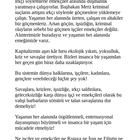
Irkçı söylemlerle emekçiler arasında düşmanlık
yaratmaya çalışıyorlar. Başbakan Merz kriminal
suçların artışını ırkçı söylemle göçmenlere yüklemeye
çalıştı. Yaşamın her alanında üreten, çalışan en altakiler
biz göçmenleriz. Artan göçün, işsizliğin, kriminal
olayların sebebi biz göçmen işçiler emekçiler değiliz.
Alınterimizle buradayız ve yaşamın her alanında
emeğimizle varız.
Kapitalizmin aşırı kâr hırsı ekolojik yıkım, yoksulluk,
kriz ve savaşlar üretiyor. Bizleri insanca bir yaşamdan
her geçen gün biraz daha uzaklaştırıyor.
Bu sistemin dünya halklarına, işçilere, kadınlara,
gençlere verebileceği hiçbir şey yok!
Savaşlara, krizlere, işsizliğe, ırkçı saldırılara,
geleceksizliğe karşı dünya işçi ve emekçileri olarak bu
vahşi barbarların sömürü ve talan savaşlarına dur
demeliyiz!
Yaşamın her alanında örgütlenmeli, enternasyonal
dayanışmayı büyütmeli ve insanca bir yaşam için
mücadele etmeliyiz!
Ne işçiler ve emekçiler ne Rojava ne İran ne Filistin ne