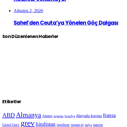
Ağustos 2, 2026
Sahel’den Ceuta’ya Yönelen Göç Dalgası
Son Düzenlenen Haberler
Etiketler
Almanya
ABD
fransa
dünyada korona
Alınteri
arjantin
brezilya
grev
hindistan
Genel Grev
inşaat-iş
ingiltere
macron
italya