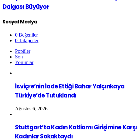
Dalgası Büyüyor
Sosyal Medya
0
Beğeniler
0
Takipçiler
Popüler
Son
Yorumlar
İsviçre’nin İade Ettiği Bahar Yalçınkaya
Türkiye’de Tutuklandı
Ağustos 6, 2026
Stuttgart’ta Kadın Katliamı Girişimine Karşı
Kadınlar Sokaktaydı