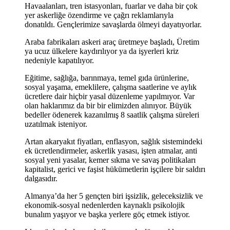
Havaalanları, tren istasyonları, fuarlar ve daha bir çok
yer askerliğe özendirme ve çağrı reklamlarıyla
donatıldı. Gençlerimize savaşlarda ölmeyi dayatıyorlar.
Araba fabrikaları askeri araç üretmeye başladı, Üretim
ya ucuz ülkelere kaydırılıyor ya da işyerleri kriz
nedeniyle kapatılıyor.
Eğitime, sağlığa, barınmaya, temel gıda ürünlerine,
sosyal yaşama, emeklilere, çalışma saatlerine ve aylık
ücretlere dair hiçbir yasal düzenleme yapılmıyor. Var
olan haklarımız da bir bir elimizden alınıyor. Büyük
bedeller ödenerek kazanılmış 8 saatlik çalışma süreleri
uzatılmak isteniyor.
Artan akaryakıt fiyatları, enflasyon, sağlık sistemindeki
ek ücretlendirmeler, askerlik yasası, işten atmalar, anti
sosyal yeni yasalar, kemer sıkma ve savaş politikaları
kapitalist, gerici ve faşist hükümetlerin işçilere bir saldırı
dalgasıdır.
Almanya’da her 5 gençten biri işsizlik, geleceksizlik ve
ekonomik-sosyal nedenlerden kaynaklı psikolojik
bunalım yaşıyor ve başka yerlere göç etmek istiyor.