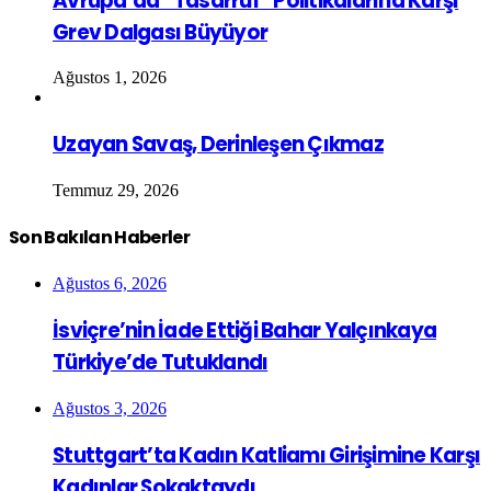
Avrupa’da “Tasarruf” Politikalarına Karşı
Grev Dalgası Büyüyor
Ağustos 1, 2026
Uzayan Savaş, Derinleşen Çıkmaz
Temmuz 29, 2026
Son Bakılan Haberler
Ağustos 6, 2026
İsviçre’nin İade Ettiği Bahar Yalçınkaya
Türkiye’de Tutuklandı
Ağustos 3, 2026
Stuttgart’ta Kadın Katliamı Girişimine Karşı
Kadınlar Sokaktaydı