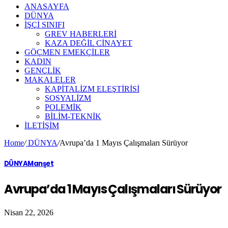
ANASAYFA
DÜNYA
İŞÇİ SINIFI
GREV HABERLERİ
KAZA DEĞİL CİNAYET
GÖÇMEN EMEKÇİLER
KADIN
GENÇLİK
MAKALELER
KAPİTALİZM ELEŞTİRİSİ
SOSYALİZM
POLEMİK
BİLİM-TEKNİK
ILETIŞIM
Home
/
DÜNYA
/
Avrupa’da 1 Mayıs Çalışmaları Sürüyor
DÜNYA
Manşet
Avrupa’da 1 Mayıs Çalışmaları Sürüyor
Nisan 22, 2026