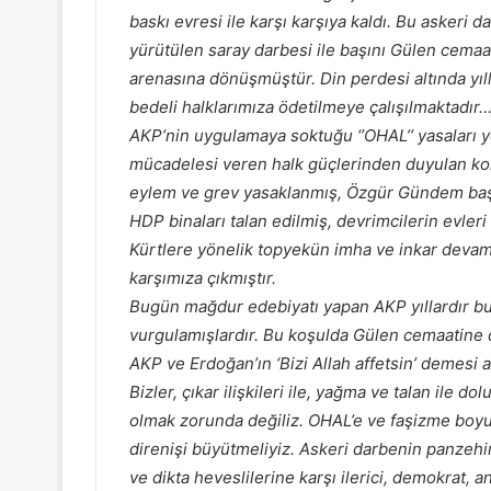
baskı evresi ile karşı karşıya kaldı. Bu askeri 
yürütülen saray darbesi ile başını Gülen cemaatin
arenasına dönüşmüştür. Din perdesi altında yıl
bedeli halklarımıza ödetilmeye çalışılmaktadır…
AKP’nin uygulamaya soktuğu ‘’OHAL’’ yasaları 
mücadelesi veren halk güçlerinden duyulan kork
eylem ve grev yasaklanmış, Özgür Gündem başta
HDP binaları talan edilmiş, devrimcilerin evleri 
Kürtlere yönelik topyekün imha ve inkar devam
karşımıza çıkmıştır.
Bugün mağdur edebiyatı yapan AKP yıllardır b
vurgulamışlardır. Bu koşulda Gülen cemaatine 
AKP ve Erdoğan’ın ‘Bizi Allah affetsin’ demesi ak
Bizler, çıkar ilişkileri ile, yağma ve talan ile 
olmak zorunda değiliz. OHAL’e ve faşizme boy
direnişi büyütmeliyiz. Askeri darbenin panzehi
ve dikta heveslilerine karşı ilerici, demokrat,