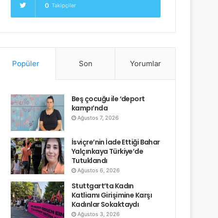
0
Takipçiler
Popüler
Son
Yorumlar
Beş çocuğu ile ‘deport
kampı’nda
Ağustos 7, 2026
İsviçre’nin İade Ettiği Bahar
Yalçınkaya Türkiye’de
Tutuklandı
Ağustos 6, 2026
Stuttgart’ta Kadın
Katliamı Girişimine Karşı
Kadınlar Sokaktaydı
Ağustos 3, 2026