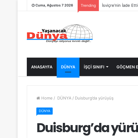
İsviçre’nin İade Et
Cuma, Ağustos 7 2026
Trending
ANASAYFA
DÜNYA
İŞÇİ SINIFI
GÖÇMEN E
Home
/
DÜNYA
/
Duisburg’da yürüyüş
DÜNYA
Duisburg’da yür