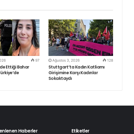
2026
97
Ağustos 3, 2026
128
ade Ettiği Bahar
Stuttgart’ta Kadın Katliamı
Türkiye’de
Girişimine Karşı Kadınlar
Sokaktaydı
enlenen Haberler
Etiketler