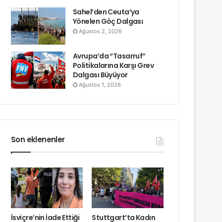
Sahel’den Ceuta’ya
Yönelen Göç Dalgası
Ağustos 2, 2026
Avrupa’da “Tasarruf”
Politikalarına Karşı Grev
Dalgası Büyüyor
Ağustos 1, 2026
Son eklenenler
İsviçre’nin İade Ettiği
Stuttgart’ta Kadın