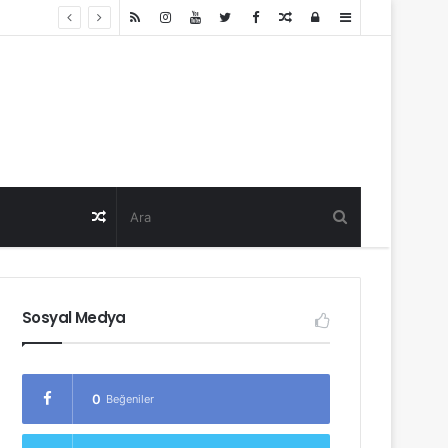
Random
Log
Sidebar
Post
in
Random
Post
Sosyal Medya
0
Beğeniler