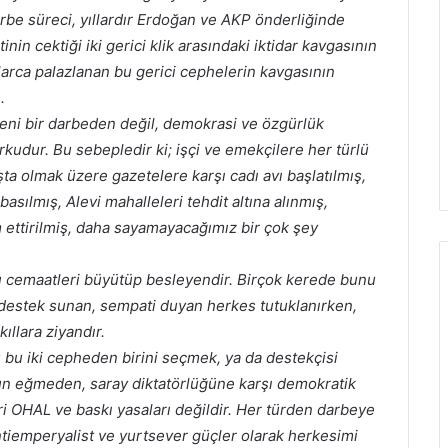
darbe süreci, yıllardır Erdoğan ve AKP önderliğinde
in cektiği iki gerici klik arasındaki iktidar kavgasının
larca palazlanan bu gerici cephelerin kavgasının
.
yeni bir darbeden değil, demokrasi ve özgürlük
udur. Bu sebepledir ki; işçi ve emekçilere her türlü
 olmak üzere gazetelere karşı cadı avı başlatılmış,
basılmış, Alevi mahalleleri tehdit altına alınmış,
 ettirilmiş, daha sayamayacağımız bir çok şey
u cemaatleri büyütüp besleyendir. Birçok kerede bunu
destek sunan, sempati duyan herkes tutuklanırken,
ıllara ziyandır.
dolu bu iki cepheden birini seçmek, ya da destekçisi
un eğmeden, saray diktatörlüğüne karşı demokratik
ri OHAL ve baskı yasaları değildir. Her türden darbeye
 antiemperyalist ve yurtsever güçler olarak herkesimi