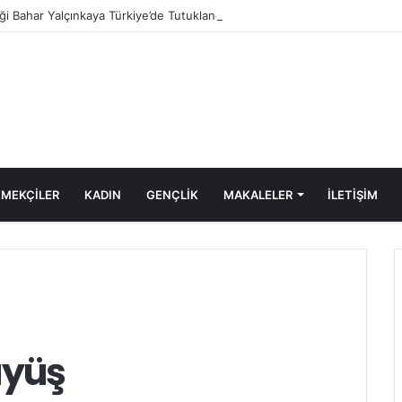
tiği Bahar Yalçınkaya Türkiye’de Tutuklandı
MEKÇİLER
KADIN
GENÇLİK
MAKALELER
ILETIŞIM
üyüş