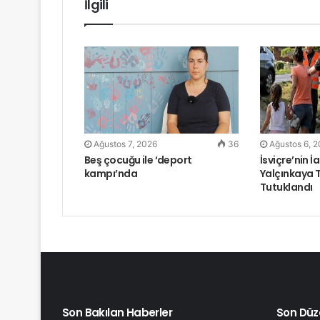
İlgili
Ağustos 7, 2026
36
Ağustos 6, 
Beş çocuğu ile ‘deport
İsviçre’nin İ
kampı’nda
Yalçınkaya 
Tutuklandı
Son Bakılan Haberler
Son Düz