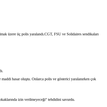
r olmak üzere üç polis yaralandı.CGT, FSU ve Solidaires sendikaları
dı.
de maddi hasar oluştu. Onlarca polis ve gösterici yaralanırken çok
sokaklarında izin verilmeyeceği“
tehdidini savurdu.