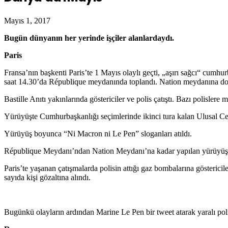
Mayıs 1, 2017
Bugün dünyanın her yerinde işçiler alanlardaydı.
Par
is
Fransa’nın başkenti Paris’te 1 Mayıs olaylı geçti, „aşırı sağcı“ cumhu
saat 14.30’da République meydanında toplandı. Nation meydanına d
Bastille Anıtı yakınlarında göstericiler ve polis çatıştı. Bazı polislere m
Y
ürüyüşte Cumhurbaşkanlığı seçimlerinde ikinci tura kalan Ulusal Cep
Yürüyüş boyunca “Ni Macron ni Le Pen” sloganları atıldı.
République Meydanı’ndan Nation Meydanı’na kadar yapılan yürüyüşte pol
Paris’te yaşanan çatışmalarda polisin attığı gaz bombalarına göstericil
sayıda kişi gözaltına alındı.
Bugünkü olayların ardından Marine Le Pen bir tweet atarak yaralı pol