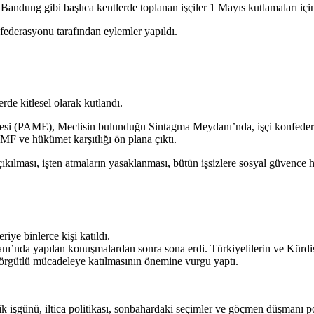
andung gibi başlıca kentlerde toplanan işçiler 1 Mayıs kutlamaları için
ederasyonu tarafından eylemler yapıldı.
de kitlesel olarak kutlandı.
phesi (PAME), Meclisin bulunduğu Sintagma Meydanı’nda, işçi konfeder
IMF ve hükümet karşıtlığı ön plana çıktı.
çıkılması, işten atmaların yasaklanması, bütün işsizlere sosyal güvence h
riye binlerce kişi katıldı.
ı’nda yapılan konuşmalardan sonra sona erdi. Türkiyelilerin
ve Kürdis
in örgütlü mücadeleye katılmasının önemine vurgu yaptı.
ik
işgünü, iltica politikası, sonbahardaki seçimler ve göçmen düşmanı po