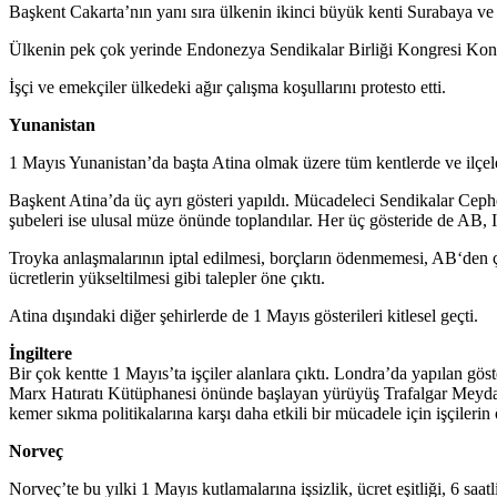
Başkent Cakarta’nın yanı sıra ülkenin ikinci büyük kenti Surabaya ve B
Ülkenin pek çok yerinde Endonezya Sendikalar Birliği Kongresi Konf
İşçi ve emekçiler ülkedeki ağır çalışma koşullarını protesto etti.
Yunanistan
1 Mayıs Yunanistan’da başta Atina olmak üzere tüm kentlerde ve ilçeler
Başkent Atina’da üç ayrı gösteri yapıldı. Mücadeleci Sendikalar Ce
şubeleri ise ulusal müze önünde toplandılar. Her üç gösteride de AB, 
Troyka anlaşmalarının iptal edilmesi, borçların ödenmemesi, AB
‘den
ücretlerin yükseltilmesi
gibi
talepler
öne çıktı
.
Atina dışındaki diğer şehirlerde
de
1 Mayıs gösterileri
kitlesel geçti.
İngiltere
Bir çok kentte 1 Mayıs’ta işçiler alanlara çıktı. Londra’da yapılan göste
Marx Hatıratı Kütüphanesi önünde başlayan yürüyüş Trafalgar Meydan
kemer sıkma politikalarına karşı daha etkili bir mücadele için işçiler
Norveç
Norveç’te bu yılki 1 Mayıs kutlamalarına işsizlik, ücret eşitliği, 6 saat
l