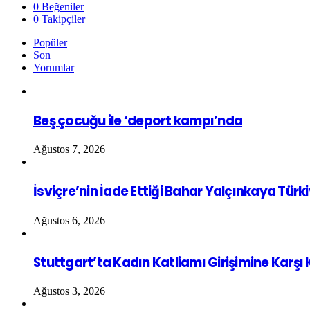
0
Beğeniler
0
Takipçiler
Popüler
Son
Yorumlar
Beş çocuğu ile ‘deport kampı’nda
Ağustos 7, 2026
İsviçre’nin İade Ettiği Bahar Yalçınkaya Türk
Ağustos 6, 2026
Stuttgart’ta Kadın Katliamı Girişimine Karşı
Ağustos 3, 2026