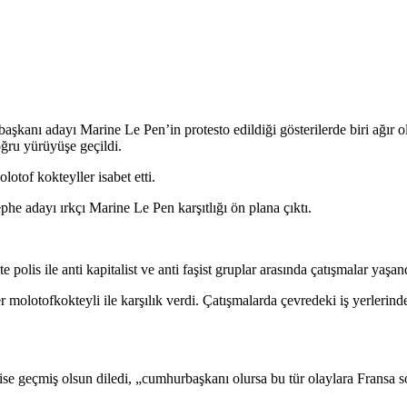
rbaşkanı adayı Marine Le Pen’in protesto edildiği gösterilerde biri ağı
oğru
yürüyüşe geçildi.
olotof kokteyller isabet etti.
he adayı ırkçı Marine Le Pen karşıtlığı ön plana çıktı.
is ile anti kapitalist ve anti faşist gruplar arasında çatışmalar yaşan
er molotofkokteyli ile karşılık verdi. Çatışmalarda çevredeki iş yerlerin
ise geçmiş olsun diledi, „cumhurbaşkanı olursa bu tür olaylara Fransa 