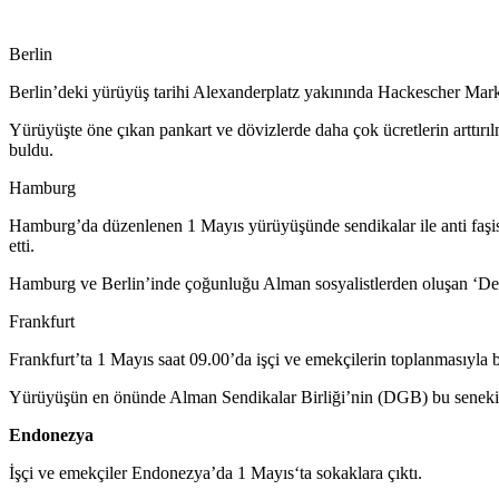
Berlin
Berlin’deki yürüyüş tarihi Alexanderplatz yakınında Hackescher Markt
Y
ürüyüşte öne çıkan pankart ve dövizlerde daha çok ücretlerin arttırıl
buldu.
Hamburg
Hamburg’da düzenlenen 1 Mayıs yürüyüşünde sendikalar ile anti faşis
etti.
Hamburg ve Berlin’inde çoğunluğu Alman sosyalistlerden oluşan ‘Devrim
Frankfurt
Frankfurt’ta 1 Mayıs saat 09.00’da
işçi ve emekçilerin
toplanmasıyla b
Yürüyüşün en önünde Alman Sendikalar Birliği’nin (DGB) bu seneki 1 
Endonezya
İşçi ve emekçiler Endonezya’da 1 Mayıs
‘ta
sokaklara çıktı.