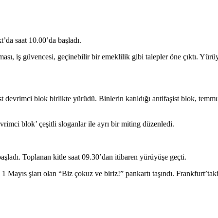
’da saat 10.00’da başladı.
ması, iş güvencesi, geçinebilir bir emeklilik
gibi talepler öne çıktı
. Yürüy
t devrimci blok birlikte yürüdü.
Binlerin katıldığı a
ntifaşist blok, temm
ci blok’ çeşitli sloganlar ile ayrı bir miting düzenledi.
aşladı. Toplanan kitle saat 09.30’dan itibaren yürüyüşe geçti.
Mayıs şiarı olan “Biz çokuz ve biriz!” pankartı taşındı. Frankfurt’t