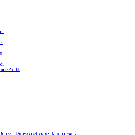
dı
or
ti
r
dı
inde Anıldı