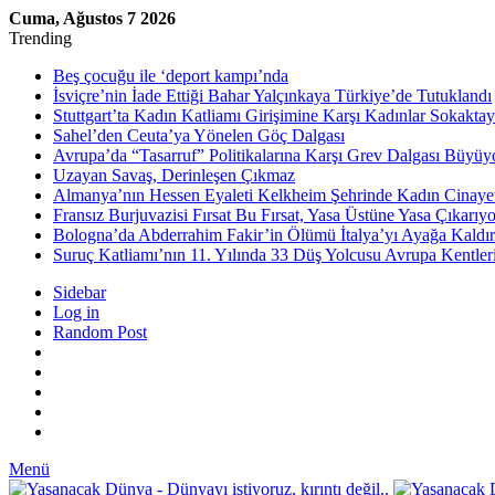
Cuma, Ağustos 7 2026
Trending
Beş çocuğu ile ‘deport kampı’nda
İsviçre’nin İade Ettiği Bahar Yalçınkaya Türkiye’de Tutuklandı
Stuttgart’ta Kadın Katliamı Girişimine Karşı Kadınlar Sokaktay
Sahel’den Ceuta’ya Yönelen Göç Dalgası
Avrupa’da “Tasarruf” Politikalarına Karşı Grev Dalgası Büyüy
Uzayan Savaş, Derinleşen Çıkmaz
Almanya’nın Hessen Eyaleti Kelkheim Şehrinde Kadın Cinaye
Fransız Burjuvazisi Fırsat Bu Fırsat, Yasa Üstüne Yasa Çıkarıyo
Bologna’da Abderrahim Fakir’in Ölümü İtalya’yı Ayağa Kaldır
Suruç Katliamı’nın 11. Yılında 33 Düş Yolcusu Avrupa Kentler
Sidebar
Log in
Random Post
Menü