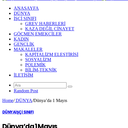
ANASAYFA
DÜNYA
İŞÇİ SINIFI
GREV HABERLERİ
KAZA DEĞİL CİNAYET
GÖÇMEN EMEKÇİLER
KADIN
GENÇLİK
MAKALELER
KAPİTALİZM ELEŞTİRİSİ
SOSYALİZM
POLEMİK
BİLİM-TEKNİK
ILETIŞIM
Random Post
Home
/
DÜNYA
/
Dünya’da 1 Mayıs
DÜNYA
İŞÇİ SINIFI
Dünya’da 1 Mayıs