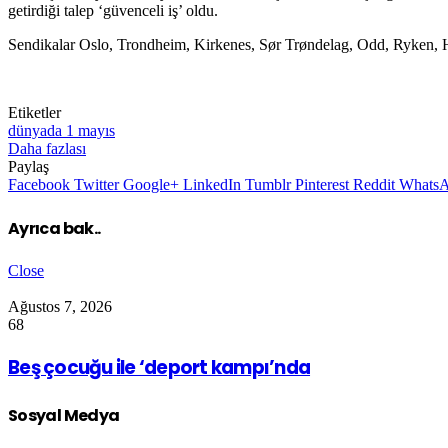
getirdiği talep ‘güvenceli iş’ oldu.
Sendikalar Oslo, Trondheim, Kirkenes, Sør Trøndelag, Odd, Ryken, H
Etiketler
dünyada 1 mayıs
Daha fazlası
Paylaş
Facebook
Twitter
Google+
LinkedIn
Tumblr
Pinterest
Reddit
Whats
Ayrıca bak..
Close
Ağustos 7, 2026
68
Beş çocuğu ile ‘deport kampı’nda
Sosyal Medya