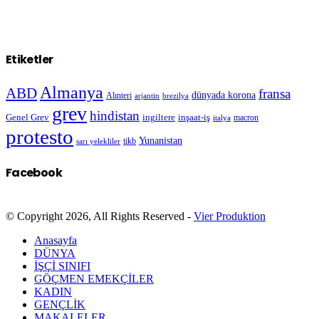
Etiketler
Almanya
ABD
fransa
dünyada korona
Alınteri
arjantin
brezilya
grev
hindistan
Genel Grev
inşaat-iş
ingiltere
macron
italya
protesto
Yunanistan
sarı yelekliler
tikb
Facebook
© Copyright 2026, All Rights Reserved -
Vier Produktion
Anasayfa
DÜNYA
İŞÇİ SINIFI
GÖÇMEN EMEKÇİLER
KADIN
GENÇLİK
MAKALELER