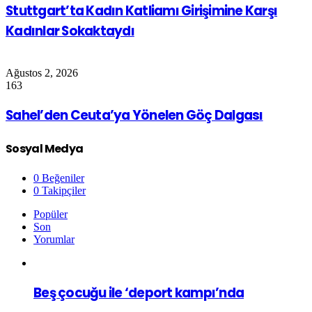
Stuttgart’ta Kadın Katliamı Girişimine Karşı
Kadınlar Sokaktaydı
Ağustos 2, 2026
163
Sahel’den Ceuta’ya Yönelen Göç Dalgası
Sosyal Medya
0
Beğeniler
0
Takipçiler
Popüler
Son
Yorumlar
Beş çocuğu ile ‘deport kampı’nda