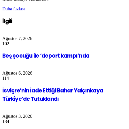
Daha fazlası
İlgili
Ağustos 7, 2026
102
Beş çocuğu ile ‘deport kampı’nda
Ağustos 6, 2026
114
İsviçre’nin İade Ettiği Bahar Yalçınkaya
Türkiye’de Tutuklandı
Ağustos 3, 2026
134