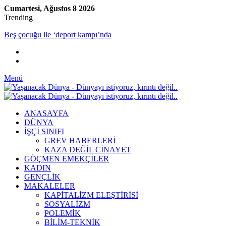
Cumartesi, Ağustos 8 2026
Trending
Beş çocuğu ile ‘deport kampı’nda
Menü
ANASAYFA
DÜNYA
İŞÇİ SINIFI
GREV HABERLERİ
KAZA DEĞİL CİNAYET
GÖÇMEN EMEKÇİLER
KADIN
GENÇLİK
MAKALELER
KAPİTALİZM ELEŞTİRİSİ
SOSYALİZM
POLEMİK
BİLİM-TEKNİK