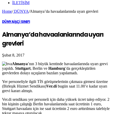
ILETIŞIM
Home
/
DÜNYA
/
Almanya’da havaalanlarında uyarı grevleri
DÜNYA
İŞÇİ SINIFI
Almanya’da havaalanlarında uyarı
grevleri
Şubat 8, 2017
Almanya
’nın 3 büyük kentinde havaalanlarında uyarı grevi
yapıldı.
Stuttgart
, Berlin ve
Hamburg
’da gerçekleştirilen
grevlerden dolayı uçuşların bazıları yapılamadı.
Yer personeliyle ilgili TİS görüşmelerinin çıkmaza girmesi üzerine
(Birleşik Hizmet Sendikası)
Ver.di
bugün saat 11.00’e kadar uyarı
grevi kararı almıştı.
Ver.di sendikası yer personeli için daha yüksek ücret talep ediyor. 2
bin kişinin çalıştığı Berlin havalanlarında saat ücretinin 1 euro,
Stuttgart havaalanı için ise saat ücretinin 2 euro arttırılması talebiyle
tekrar masaya oturulacak.