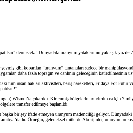
atılsın” denilecek: “Dünyadaki uranyum yataklarının yaklaşık yüzde 70’
şeymiş gibi koparılan “uranyum” tantanaları sadece bir manipülasyonda
aygaralar, daha fazla toprağın ve canlının geleceğinin katledilmesinin ü
 tüm insan hakları aktivistleri, barış hareketleri, Fridays For Futur 
patılsın!”
en) Wismut’ta çıkarıldı. Kirlenmiş bölgelerin arındırılması için 7 mil
bölgelere transfer edilmeye başlanıldı.
tan başka bir şey ifade etmeyen uranyum madenciliği geliyor. Dünyadaki 
mibya’dadır. Örneğin, geleneksel mitlerde Aborijinler, uranyumun kısal