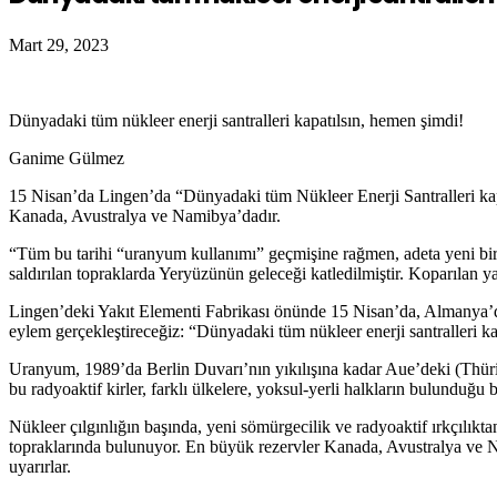
Mart 29, 2023
Dünyadaki tüm nükleer enerji santralleri kapatılsın, hemen şimdi!
Ganime Gülmez
15 Nisan’da Lingen’da “Dünyadaki tüm Nükleer Enerji Santralleri kap
Kanada, Avustralya ve Namibya’dadır.
“Tüm bu tarihi “uranyum kullanımı” geçmişine rağmen, adeta yeni bir 
saldırılan topraklarda Yeryüzünün geleceği katledilmiştir. Koparılan y
Lingen’deki Yakıt Elementi Fabrikası önünde 15 Nisan’da, Almanya’daki
eylem gerçekleştireceğiz: “Dünyadaki tüm nükleer enerji santralleri ka
Uranyum, 1989’da Berlin Duvarı’nın yıkılışına kadar Aue’deki (Thüring
bu radyoaktif kirler, farklı ülkelere, yoksul-yerli halkların bulunduğu 
Nükleer çılgınlığın başında, yeni sömürgecilik ve radyoaktif ırkçılık
topraklarında bulunuyor. En büyük rezervler Kanada, Avustralya ve Na
uyarırlar.