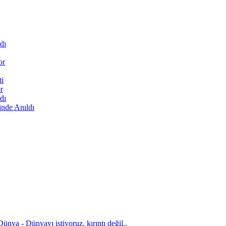
dı
or
ti
r
dı
inde Anıldı