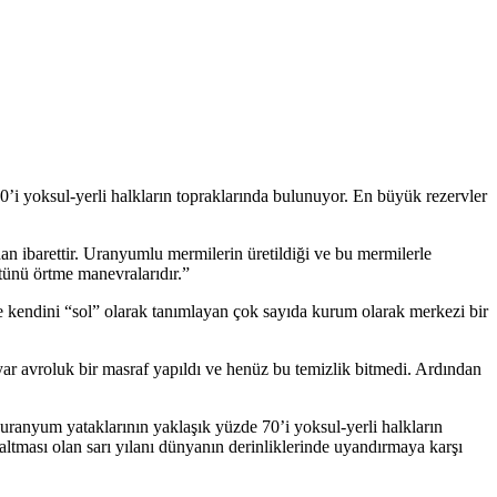
i yoksul-yerli halkların topraklarında bulunuyor. En büyük rezervler
n ibarettir. Uranyumlu mermilerin üretildiği ve bu mermilerle
stünü örtme manevralarıdır.”
ve kendini “sol” olarak tanımlayan çok sayıda kurum olarak merkezi bir
yar avroluk bir masraf yapıldı ve henüz bu temizlik bitmedi. Ardından
uranyum yataklarının yaklaşık yüzde 70’i yoksul-yerli halkların
tması olan sarı yılanı dünyanın derinliklerinde uyandırmaya karşı