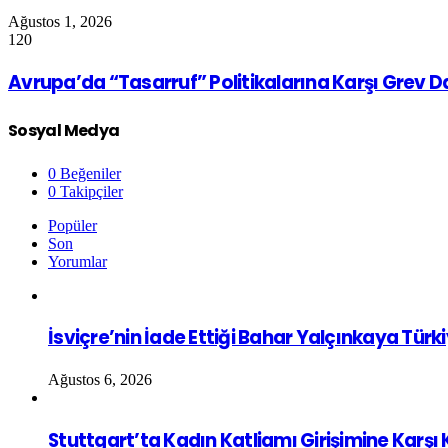
Ağustos 1, 2026
120
Avrupa’da “Tasarruf” Politikalarına Karşı Grev 
Sosyal Medya
0
Beğeniler
0
Takipçiler
Popüler
Son
Yorumlar
İsviçre’nin İade Ettiği Bahar Yalçınkaya Türk
Ağustos 6, 2026
Stuttgart’ta Kadın Katliamı Girişimine Karşı