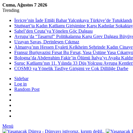
Cuma, Ağustos 7 2026
Trending
İsviçre’nin İade Ettiği Bahar Yalçınkaya Türkiye’de Tutuklandı
Stuttgart’ta Kadın Katliamı Girişimine Karşı Kadınlar Sokaktay
Sahel’den Ceuta’ya Yönelen Göç Dalgası
Avrupa’da “Tasarruf” Politikalarına Karşı Grev Dalgası Büyüy
Uzayan Savaş, Derinleşen Çıkmaz
Almanya’nın Hessen Eyaleti Kelkheim Şehrinde Kadın Cinaye
Fransız Burjuvazisi Fırsat Bu Fırsat, Yasa Üstüne Yasa Çıkarıyo
Bologna’da Abderrahim Fakir’in Ölümü İtalya’yı Ayağa Kaldır
Suruç Katliamı’nın 11. Yılında 33 Düş Yolcusu Avrupa Kentler
COSMO ya Yönelik Tasfiye Girişimi ve Çok Dilliliğe Darbe
Sidebar
Log in
Random Post
Menü