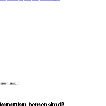
 hemen şimdi!
 kapatılsın, hemen şimdi!