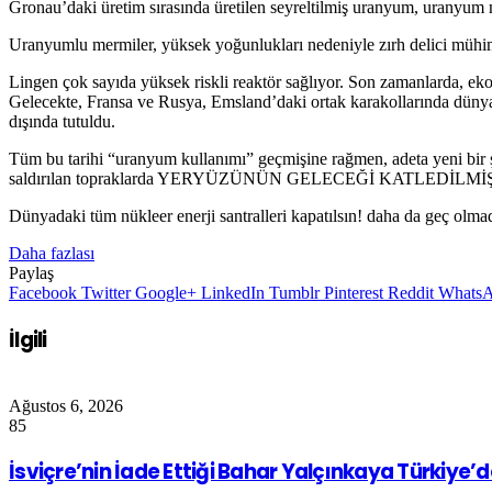
Gronau’daki üretim sırasında üretilen seyreltilmiş uranyum, uranyum
Uranyumlu mermiler, yüksek yoğunlukları nedeniyle zırh delici mühimma
Lingen çok sayıda yüksek riskli reaktör sağlıyor. Son zamanlarda, eko
Gelecekte, Fransa ve Rusya, Emsland’daki ortak karakollarında dünya ç
dışında tutuldu.
Tüm bu tarihi “uranyum kullanımı” geçmişine rağmen, adeta yeni bir ş
saldırılan topraklarda YERYÜZÜNÜN GELECEĞİ KATLEDİLMİŞTİR. Kopa
Dünyadaki tüm nükleer enerji santralleri kapatılsın! daha da geç olm
Daha fazlası
Paylaş
Facebook
Twitter
Google+
LinkedIn
Tumblr
Pinterest
Reddit
Whats
İlgili
Ağustos 6, 2026
85
İsviçre’nin İade Ettiği Bahar Yalçınkaya Türkiye’