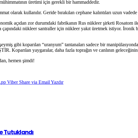
 mühimmatının üretimi için gerekli bir hammaddedir.
t olarak kullanılır. Geride bırakılan cephane kalıntıları uzun vadede sa
nomik açıdan zor durumdaki fabrikanın Rus nükleer şirketi Rosatom ile b
apındaki nükleer santraller için nükleer yakıt üretmek istiyor. İronik 
eymiş gibi koparılan “uranyum” tantanaları sadece bir manipülasyondan
rılan yaygaralar, daha fazla toprağın ve canlının geleceğinin kat
adan, hemen şimdi!
App
Viber
Share via Email
Yazdır
de Tutuklandı