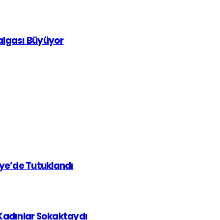
Dalgası Büyüyor
iye’de Tutuklandı
 Kadınlar Sokaktaydı