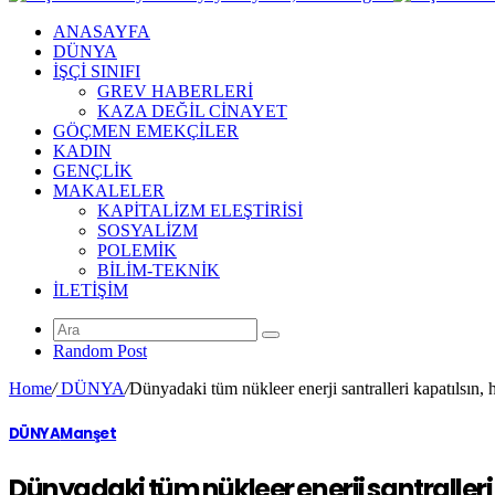
ANASAYFA
DÜNYA
İŞÇİ SINIFI
GREV HABERLERİ
KAZA DEĞİL CİNAYET
GÖÇMEN EMEKÇİLER
KADIN
GENÇLİK
MAKALELER
KAPİTALİZM ELEŞTİRİSİ
SOSYALİZM
POLEMİK
BİLİM-TEKNİK
ILETIŞIM
Random Post
Home
/
DÜNYA
/
Dünyadaki tüm nükleer enerji santralleri kapatılsın,
DÜNYA
Manşet
Dünyadaki tüm nükleer enerji santralleri