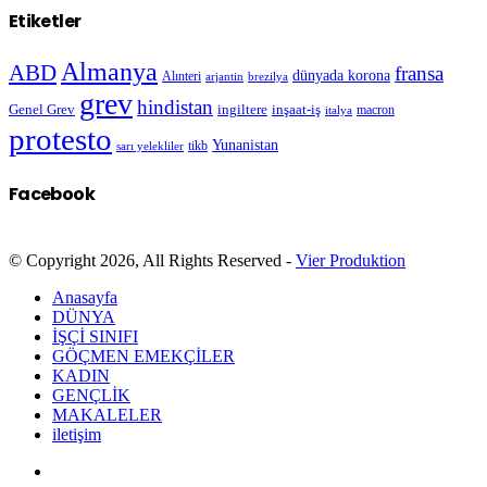
Etiketler
Almanya
ABD
fransa
dünyada korona
Alınteri
arjantin
brezilya
grev
hindistan
Genel Grev
inşaat-iş
ingiltere
macron
italya
protesto
Yunanistan
sarı yelekliler
tikb
Facebook
© Copyright 2026, All Rights Reserved -
Vier Produktion
Anasayfa
DÜNYA
İŞÇİ SINIFI
GÖÇMEN EMEKÇİLER
KADIN
GENÇLİK
MAKALELER
iletişim