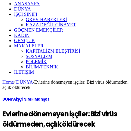
ANASAYFA
DÜNYA
İŞÇİ SINIFI
GREV HABERLERİ
KAZA DEĞİL CİNAYET
GÖÇMEN EMEKÇİLER
KADIN
GENÇLİK
MAKALELER
KAPİTALİZM ELEŞTİRİSİ
SOSYALİZM
POLEMİK
BİLİM-TEKNİK
ILETIŞIM
Home
/
DÜNYA
/
Evlerine dönemeyen işçiler: Bizi virüs öldürmeden,
açlık öldürecek
DÜNYA
İŞÇİ SINIFI
Manşet
Evlerine dönemeyen işçiler: Bizi virüs
öldürmeden, açlık öldürecek