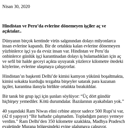
Nisan 30, 2020
Hindistan ve Peru’da evlerine dönemeyen işçiler aç ve
açıktalar..
Dünyanın birçok kentinde virüs salgınından dolayı milyonlarca
insan evlerine kapandı. Bir de ortalıkta kalan evlerine dönemeyen
yüzbinlerce işçi ya da evsiz insan var. Hindistan ve Peru’da
onbinlerce günlük işçi karantinadan dolayı iş bulamadıkları için aç
ve sefil bir halde geceyi açıkta uyuyarak yüzlerce kilometre ötedeki
köylerine, evlerine ulaşmaya çalışıyorlar.
Hindistan’ın başkenti Delhi’de kimisi kamyon yükünü boşaltmakta,
kimisi sokakta kurduğu tezgahta birşeyler satarak para kazanan
işçiler, karantina ilanıyla birlikte ortalıkta bırakıldılar.
Bir tanık bir grup işçi için şunları söylüyor: “Üç dört gündür
hiçbirşey yemediler. Kötü durumdalar. Bazılarının ayakabıları yok.”
40 yaşındaki Ram Niwas elini cebine atıyor sadece 500 Rupi’si var,
(42 tl yapıyor) “Bir haftadır çalışmadım. Topladığım parayı yemeye
verdim.” Ram Delhi’den 350 kilometre uzaklıkta, Madhya Pradesch
eyaletinde Murana bölgesindeki evine ulalşmaya çalışıyor.