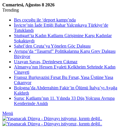
Cumartesi, Ağustos 8 2026
Trending
Beş çocuğu ile ‘deport kampı’nda
İsviçre’nin İade Ettiği Bahar Yalçınkaya Türkiye’de
Tutuklandı
Stuttgart’ta Kadın Katliamı Girişimine Karşı Kadınlar
Sokaktaydı
Sahel’den Ceuta’ya Yönelen Göç Dalgası
Avrupa’da “Tasarruf” Politikalarına Karşı Grev Dalgası
Büyüyor
Uzayan Savaş, Derinleşen Çıkmaz
Almanya’nın Hessen Eyaleti Kelkheim Şehrinde Kadın
Cinayeti
Fransız Burjuvazisi Fırsat Bu Fırsat, Yasa Üstüne Yasa
Çıkarıyor
Bologna’da Abderrahim Fakir’in Ölümü İtalya’yı Ayağa
Kaldırdı
Suruç Katliamı’nın 11. Yılında 33 Düş Yolcusu Avrupa
Kentlerinde Anıldı
Menü