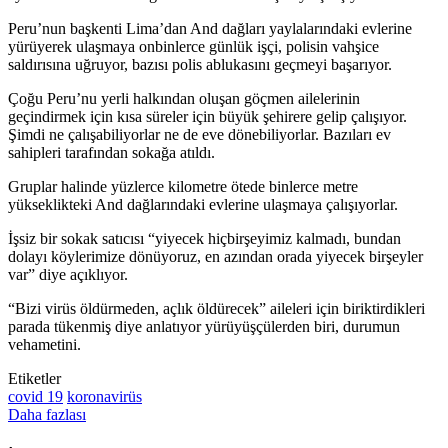
Peru’nun başkenti Lima’dan And dağları yaylalarındaki evlerine
yürüyerek ulaşmaya onbinlerce günlük işçi, polisin vahşice
saldırısına uğruyor, bazısı polis ablukasını geçmeyi başarıyor.
Çoğu Peru’nu yerli halkından oluşan göçmen ailelerinin
geçindirmek için kısa süreler için büyük şehirere gelip çalışıyor.
Şimdi ne çalışabiliyorlar ne de eve dönebiliyorlar. Bazıları ev
sahipleri tarafından sokağa atıldı.
Gruplar halinde yüzlerce kilometre ötede binlerce metre
yükseklikteki And dağlarındaki evlerine ulaşmaya çalışıyorlar.
İşsiz bir sokak satıcısı “yiyecek hiçbirşeyimiz kalmadı, bundan
dolayı köylerimize dönüyoruz, en azından orada yiyecek birşeyler
var” diye açıklıyor.
“
Bizi virüs öldürmeden, açlık öldürecek” aileleri için biriktirdikleri
parada tükenmiş diye anlatıyor yürüyüşçülerden biri, durumun
vehametini.
Etiketler
covid 19
koronavirüs
Daha fazlası