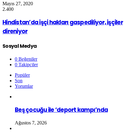
Mayıs 27, 2020
2.400
Hindistan’da işçi hakları gaspediliyor, işçiler
direniyor
Sosyal Medya
0
Beğeniler
0
Takipçiler
Popüler
Son
Yorumlar
Beş çocuğu ile ‘deport kampı’nda
Ağustos 7, 2026