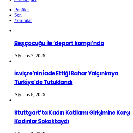
Popüler
Son
Yorumlar
Beş çocuğu ile ‘deport kampı’nda
Ağustos 7, 2026
İsviçre’nin İade Ettiği Bahar Yalçınkaya
Türkiye’de Tutuklandı
Ağustos 6, 2026
Stuttgart’ta Kadın Katliamı Girişimine Karşı
Kadınlar Sokaktaydı