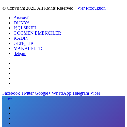
© Copyright 2026, All Rights Reserved -
Vier Produktion
Anasayfa
DÜNYA
İŞÇİ SINIFI
GÖÇMEN EMEKÇİLER
KADIN
GENÇLİK
MAKALELER
iletişim
Facebook
Twitter
Google+
WhatsApp
Telegram
Viber
Close