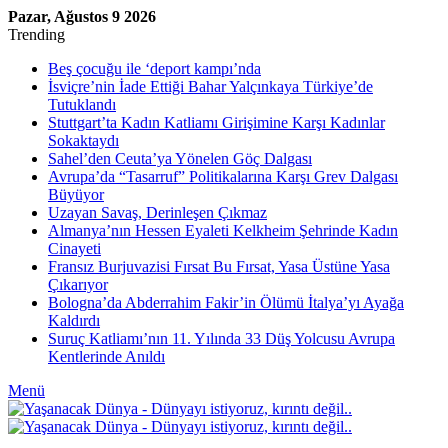
Pazar, Ağustos 9 2026
Trending
Beş çocuğu ile ‘deport kampı’nda
İsviçre’nin İade Ettiği Bahar Yalçınkaya Türkiye’de
Tutuklandı
Stuttgart’ta Kadın Katliamı Girişimine Karşı Kadınlar
Sokaktaydı
Sahel’den Ceuta’ya Yönelen Göç Dalgası
Avrupa’da “Tasarruf” Politikalarına Karşı Grev Dalgası
Büyüyor
Uzayan Savaş, Derinleşen Çıkmaz
Almanya’nın Hessen Eyaleti Kelkheim Şehrinde Kadın
Cinayeti
Fransız Burjuvazisi Fırsat Bu Fırsat, Yasa Üstüne Yasa
Çıkarıyor
Bologna’da Abderrahim Fakir’in Ölümü İtalya’yı Ayağa
Kaldırdı
Suruç Katliamı’nın 11. Yılında 33 Düş Yolcusu Avrupa
Kentlerinde Anıldı
Menü