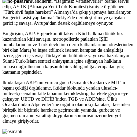
Kendilerini “Bağımsız Vatanseverler” olarak servis
edip, AYTK (Almanya Yeni Türk Komitesi) ismiyle örgütlenen
“Türk sivil faşist hareketi” Almanya’da çıkış yapmaya hazırlanıyor.
Bu gerici faşist yapılanma Türkiye’de derinleştirilmeye çalışılan
gerici iç savaşa, Avrupa’dan destek örgütlemeye oynuyor.
Bu girişim, AKP-Ergenekon ittifakıyla Kürt halkına dönük hız
kazandırılan kirli savaşın, metropollerde patlatılan IŞİD
bombalarından ve Türk devletinin derin katliamlarının adreslerinden
biri olan Maraş’ta inşaa edilmek istenen kamptan da anlaşıldığı
üzere, gerici iç savaşı Türkiye’nin bütününe yaymaya hazırlanıyor.
Sünni-Türk-İslam sentezi anlayışının içine sığmayan halkların
imhası doğrultusunda kapsamlı bir saldırganlığa avrupadan güç
katmanın peşindeler.
İktidarlaşan AKP’nin vurucu gücü Osmanlı Ocakları ve MİT’in
başını çektiği örgütlenme, iktidar blokunda yeralan ulusalcı-
milliyetçi cenahın kitle tabanını kemikleştirip, harekete geçirmeye
çalışıyor. UETD ve DİTİB’inden TGB ve ADD’sine, Ülkü
Ocakları’ndan Alperenler’ine örgütlü olan ırkçı-kafatasçı kesimleri
birleşik bir biçimde harekete geçirmenin yanında, gurbette ve
göçmen olmanın yarattığı duyguların sömürüsü üzerinden yol
almaya girişiyorlar.