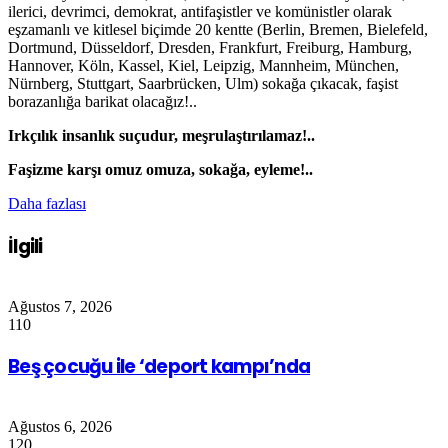
ilerici, devrimci, demokrat, antifaşistler ve komünistler olarak
eşzamanlı ve kitlesel biçimde 20 kentte (Berlin, Bremen, Bielefeld,
Dortmund, Düsseldorf, Dresden, Frankfurt, Freiburg, Hamburg,
Hannover, Köln, Kassel, Kiel, Leipzig, Mannheim, München,
Nürnberg, Stuttgart, Saarbrücken, Ulm) sokağa çıkacak, faşist
borazanlığa barikat olacağız!..
Irkçılık insanlık suçudur, meşrulaştırılamaz!..
Faşizme karşı omuz omuza, sokağa, eyleme!..
Daha fazlası
İlgili
Ağustos 7, 2026
110
Beş çocuğu ile ‘deport kampı’nda
Ağustos 6, 2026
120