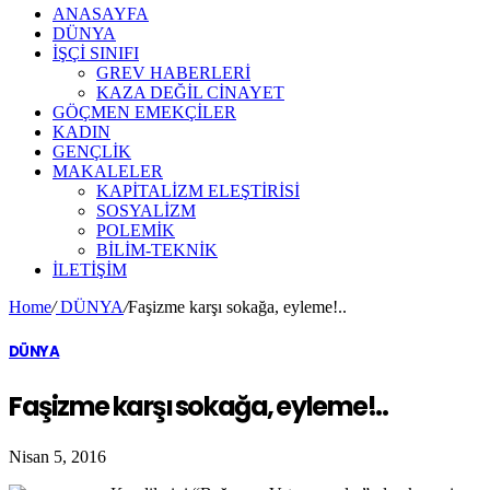
ANASAYFA
DÜNYA
İŞÇİ SINIFI
GREV HABERLERİ
KAZA DEĞİL CİNAYET
GÖÇMEN EMEKÇİLER
KADIN
GENÇLİK
MAKALELER
KAPİTALİZM ELEŞTİRİSİ
SOSYALİZM
POLEMİK
BİLİM-TEKNİK
ILETIŞIM
Home
/
DÜNYA
/
Faşizme karşı sokağa, eyleme!..
DÜNYA
Faşizme karşı sokağa, eyleme!..
Nisan 5, 2016