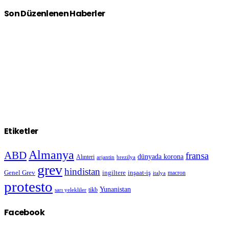
Son Düzenlenen Haberler
Etiketler
Almanya
ABD
fransa
dünyada korona
Alınteri
arjantin
brezilya
grev
hindistan
Genel Grev
inşaat-iş
ingiltere
macron
italya
protesto
Yunanistan
sarı yelekliler
tikb
Facebook