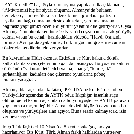
“AYTK nedir?” başlığıyla kamuoyuna yaptıkları ilk açıklamada;
“Aktivitemizi hiç bir siyasi oluşuma, Almanya’da bulunan
derneklere, Türkiye’deki partilere, bilinen gruplara, partizan
teşkilatlara bağlı olmadan, destek almadan, yardım almadan
bağımsız yaptığımızı özenle duyurur” yalanını dile getiriyorlar. Oysa
Almanya’nın birçok kentinde 10 Nisan’da eşzamanlı olarak yürüyüş
çağrısı yapan bu cenah, hazırladıkları videoda “Haydi Osmanlı
torunları Avrupa’da ayaklanma, Türkün gücünü gösterme zamanı”
sözleriyle kendilerini ele veriyorlar.
Bu kavramlara Hitler özentisi Erdoğan ve Kürt halkına dönük
katliamlarda savaş çetelerinin ağzından aşinayız. Bu yüzden katiller
sürüsünün “vatan-millet” edebiyatına, “barış”, “kardeşlik”
şarlatanlığına, kadınları öne çıkartma oyunlarına pabuç
bırakmayacağız!..
Almanyalılar açısından kafatasçı PEGIDA ne ise, Kürdistanlı ve
Türkiyeliler açısından da AYTK odur. Irkçılığın insanlık suçu
olduğu genel kabulü açısından da bu yürüyüşler ve AYTK paravan
yapılanması meşru değildir. Alman devleti ikiyüzlü davranarak bu
oluşuma ve yürüyüşlere alan açıyor. Buna sessiz kalmayacak, izin
vermeyeceğiz!..
Irkçı Türk faşistleri 10 Nisan’da 8 kentte sokağa çıkmaya
hazırlanıyor. Biz Kürt, Türk, Alman farklı halklardan yurtsever,