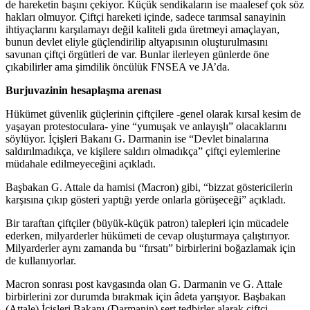
de hareketin başını çekiyor. Küçük sendikaların ise maalesef çok söz
hakları olmuyor. Çiftçi hareketi içinde, sadece tarımsal sanayinin
ihtiyaçlarını karşılamayı değil kaliteli gıda üretmeyi amaçlayan,
bunun devlet eliyle güçlendirilip altyapısının oluşturulmasını
savunan çiftçi örgütleri de var. Bunlar ilerleyen günlerde öne
çıkabilirler ama şimdilik öncülük FNSEA ve JA’da.
Burjuvazinin hesaplaşma arenası
Hükümet güvenlik güçlerinin çiftçilere -genel olarak kırsal kesim de
yaşayan protestoculara- yine “yumuşak ve anlayışlı” olacaklarını
söylüyor. İçişleri Bakanı G. Darmanin ise “Devlet binalarına
saldırılmadıkça, ve kişilere saldırı olmadıkça” çiftçi eylemlerine
müdahale edilmeyeceğini açıkladı.
Başbakan G. Attale da hamisi (Macron) gibi, “bizzat göstericilerin
karşısına çıkıp gösteri yaptığı yerde onlarla görüşeceği” açıkladı.
Bir taraftan çiftçiler (büyük-küçük patron) talepleri için mücadele
ederken, milyarderler hükümeti de cevap oluşturmaya çalıştırıyor.
Milyarderler aynı zamanda bu “fırsatı” birbirlerini boğazlamak için
de kullanıyorlar.
Macron sonrası post kavgasında olan G. Darmanin ve G. Attale
birbirlerini zor durumda bırakmak için âdeta yarışıyor. Başbakan
(Attale) İçişleri Bakanı (Darmanin) sert tedbirler alarak çiftçi