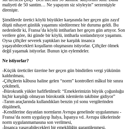
maliyeti de 50 santim… Ne yapayım siz söyleyin” serzenişiyle
direnişte.
Şimdilerde üretici köylü büyükler karşısında her geçen gün zayıf
düştü nihayet günlük yaşamını sürdüremez bir duruma geldi. Bu
nedenledir ki, Fransa’da köylü intiharları her geçen gün artıyor. Son
verilere göre, iki günde bir köylü, intiharla sonlandırıyor yaşamını.
Oysa çiftçiler severek yaptıkları ise karşılık insanca
yaşayabilecekleri koşulların oluşmasını istiyorlar. Çiftçiler ölmek
değil yaşamak istiyorlar. Bunun için eylemdeler.
Ne istiyorlar?
-Küçük üreticiler üzerine her geçen gün bindirilen vergi yükünün
kaldırılması,
-Çiftçilerin kâbusu haline gelen “norm” kontrolleri mâkul bir sınıra
çekilmeli,
-Bürokratik yükler hafifletilmeli: “Emeklerimizin büyük çoğunluğu
hiçbir karşılığı olmayan bürokratik islemlerin takibine gidiyor”
-Tarım araçlarında kullandıkları benzin yıl sonu vergilerinden
düşülmeli,
-Kendilerine dayatılan normların Avrupa genelinde uygulanması -
Fransa’da norm uygulayıp İtalya, İspanya vd. Avrupa ülkelerinde
norm uygulanmamasına son verilmesi,
-İnsanca yaşayabilecekleri bir emekliliğin garantilenmesi,