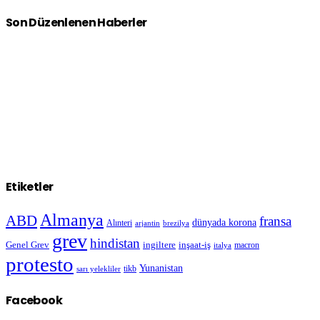
Son Düzenlenen Haberler
Etiketler
Almanya
ABD
fransa
dünyada korona
Alınteri
arjantin
brezilya
grev
hindistan
Genel Grev
inşaat-iş
ingiltere
macron
italya
protesto
Yunanistan
sarı yelekliler
tikb
Facebook