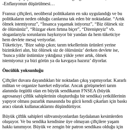
-Enflasyonun düşürülmesi…
Fransız çiftçileri, neoliberal politikaların en sıkı uygulandığı ve bu
politikaların neden olduğu canlarına tak eden bir noktadalar. “Artık
ölmek istemiyoruz”, “İnsanca yaşamak istiyoruz”, “Biz ölürsek siz
de ölürsünüz”, “Rüzgar eken fırtına biçer”, “Direnişteyiz” vb.
sloganlarıyla sorunlarını haykırıyor bir yandan da hem tüketiciye
hem devlete mesaj veriyorlar.
Tüketiciye, ‘Bize sahip çıkın; tarım tekellerinin ürünleri yerine
bizimkileri alın, biz ölürsek siz de ölürsünüz’ derken devlete ise,
‘bunca yıldır üstümüze yıktığınız yükle yeter artık, ölmek
istemiyoruz ya bizi görün ya da kavgaya hazırız’ diyorlar.
Öncülük yoksunluğu
Çiftçiler duvara dayandıkları bir noktadan çıkış yapmıyorlar. Kararlı
militan ve organize hareket ediyorlar. Ancak görüşmeleri tarım
alanında örgütlü olan en büyük sendikanın FNSEA (büyük
agrosanayi çiftlik sahiplerinin oluşturduğu bir sendika) yetkililerinin
yapıyor olması pazarlık masasında bu gücü kendi çıkarları için baskı
aracı olarak kullanacaklarını düşündürüyor.
Büyük çiftlik sahipleri sübvansiyonlardan faydalanan kesimlerden
oluşuyor. Ve bu sendika kendisine üye olmayan çiftçilere yaşam
hakkı tanımıyor. Büyük ve zengin bir patron sendikası olduğu için