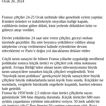
Ocak 26, 2024
Fransız çiftçiler 24-25 Ocak tarihinde ülke genelinde eylem yaptılar.
Kimileri ürünleri ve traktörleriyle otoyolları trafiğe kapattı,
valiliklerin önüne gübre döktü, kimi yerlerde döktükleri ürün ve
gübreyi ateşe verdiler.
Devlet yetkililerine 24 saat süre veren çiftçiler, geceyi otoban
üzerinde geçirdiler. Bu süre boyunca yetkililerce ciddiye alınıp
taleplerine cevap verilmemesi halinde eylemlerine devam
edeceklerini ve Paris’e doğru yol alacaklarını deklare ettiler.
Güçlü tarım sanayisi ile bilinen Fransa yıllardır uyguladığı neoliberal
politikalar sonucu küçük üretici ve çiftçileri yok olma noktasına
getirdi. Avrupa Birliği’nden alınan tarım sübvansiyonunu büyük
tarım sanayicilere sunarken küçük çiftçileri vergilendirdi. Yeni
“biyolojik tarım politikası” gerekçesiyle büyük sanayicilere büyük
çiftçilere büyük miktarlarlarda tarım teşvik fonu sundu. Küçükler ise
normlarla, vergilerle bürokratik engellerle kuşatıldı, hareket edemez
hale getirildi.
Fransa’da 1950’lerde 2,5 milyon olan üretici çiftçilerin sayısı
günümüzde 500 bine düşmüş durumda. Küçük üreticiler 680 euro
aylıkla yaşamlarını yürütme mücadelesi veriyor. 50 inek sahibi bir
süt üreticisi çiftçi” Ben litresini 50 santime satıyorum sütü. Bana