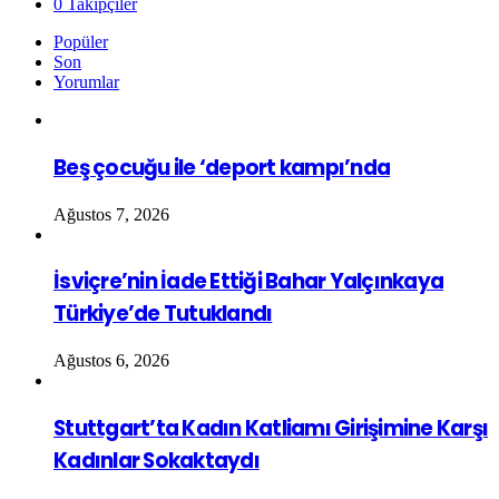
0
Takipçiler
Popüler
Son
Yorumlar
Beş çocuğu ile ‘deport kampı’nda
Ağustos 7, 2026
İsviçre’nin İade Ettiği Bahar Yalçınkaya
Türkiye’de Tutuklandı
Ağustos 6, 2026
Stuttgart’ta Kadın Katliamı Girişimine Karşı
Kadınlar Sokaktaydı