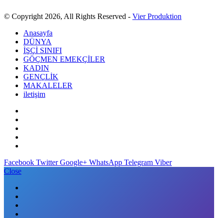
© Copyright 2026, All Rights Reserved -
Vier Produktion
Anasayfa
DÜNYA
İŞÇİ SINIFI
GÖÇMEN EMEKÇİLER
KADIN
GENÇLİK
MAKALELER
iletişim
Facebook
Twitter
Google+
WhatsApp
Telegram
Viber
Close