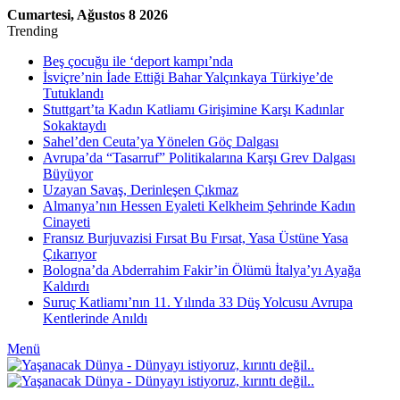
Cumartesi, Ağustos 8 2026
Trending
Beş çocuğu ile ‘deport kampı’nda
İsviçre’nin İade Ettiği Bahar Yalçınkaya Türkiye’de
Tutuklandı
Stuttgart’ta Kadın Katliamı Girişimine Karşı Kadınlar
Sokaktaydı
Sahel’den Ceuta’ya Yönelen Göç Dalgası
Avrupa’da “Tasarruf” Politikalarına Karşı Grev Dalgası
Büyüyor
Uzayan Savaş, Derinleşen Çıkmaz
Almanya’nın Hessen Eyaleti Kelkheim Şehrinde Kadın
Cinayeti
Fransız Burjuvazisi Fırsat Bu Fırsat, Yasa Üstüne Yasa
Çıkarıyor
Bologna’da Abderrahim Fakir’in Ölümü İtalya’yı Ayağa
Kaldırdı
Suruç Katliamı’nın 11. Yılında 33 Düş Yolcusu Avrupa
Kentlerinde Anıldı
Menü