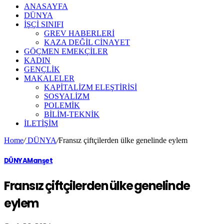
ANASAYFA
DÜNYA
İŞÇİ SINIFI
GREV HABERLERİ
KAZA DEĞİL CİNAYET
GÖÇMEN EMEKÇİLER
KADIN
GENÇLİK
MAKALELER
KAPİTALİZM ELEŞTİRİSİ
SOSYALİZM
POLEMİK
BİLİM-TEKNİK
ILETIŞIM
Home
/
DÜNYA
/
Fransız çiftçilerden ülke genelinde eylem
DÜNYA
Manşet
Fransız çiftçilerden ülke genelinde
eylem