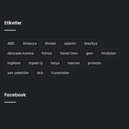
Etiketler
ABD
Almanya
Alınteri
arjantin
brezilya
dünyada korona
fransa
Genel Grev
grev
hindistan
ingiltere
inşaat-iş
italya
macron
protesto
sarı yelekliler
tikb
Yunanistan
Facebook