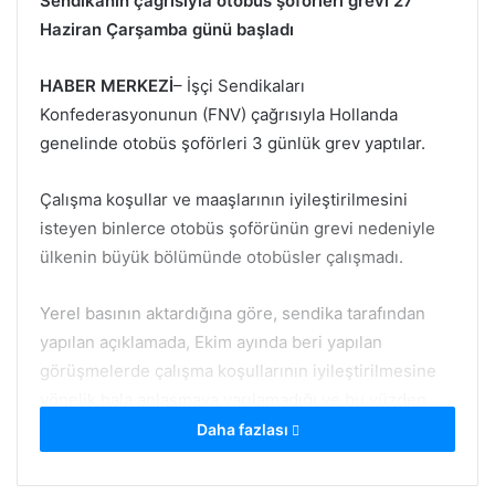
Sendikanın çağrısıyla otobüs şoförleri grevi 27
Haziran Çarşamba günü başladı
HABER MERKEZİ
– İşçi Sendikaları
Konfederasyonunun (FNV) çağrısıyla Hollanda
genelinde otobüs şoförleri 3 günlük grev yaptılar.
Çalışma koşullar ve maaşlarının iyileştirilmesini
isteyen binlerce otobüs şoförünün grevi nedeniyle
ülkenin büyük bölümünde otobüsler çalışmadı.
Yerel basının aktardığına göre, sendika tarafından
yapılan açıklamada, Ekim ayında beri yapılan
görüşmelerde çalışma koşullarının iyileştirilmesine
yönelik hala anlaşmaya varılamadığı ve bu yüzden
grev kararı alındığı ifade edildi.
Daha fazlası
Amsterdam, Rotterdam ve Lahey’de şehir içi otobüs