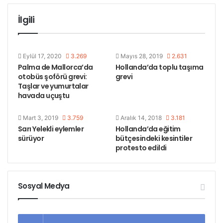
şoförlerinin çoğu ise farklı sözleşmelere tabi olmaları
İlgili
nedeniyle greve katılmadı.
Binlerce otobüs şoförü aynı gerekçelerle Ocak
Eylül 17, 2020
3.269
Mayıs 28, 2019
2.631
ayında 1 gün, Nisan ayında 2 gün greve çıkmıştı.
Palma de Mallorca’da
Hollanda’da toplu taşıma
otobüs şoförü grevi:
grevi
Taşlar ve yumurtalar
Etiketler
hollanda
otobüs grevi
havada uçuştu
Mart 3, 2019
3.759
Aralık 14, 2018
3.181
Sarı Yelekli eylemler
Hollanda’da eğitim
sürüyor
bütçesindeki kesintiler
protesto edildi
Sosyal Medya