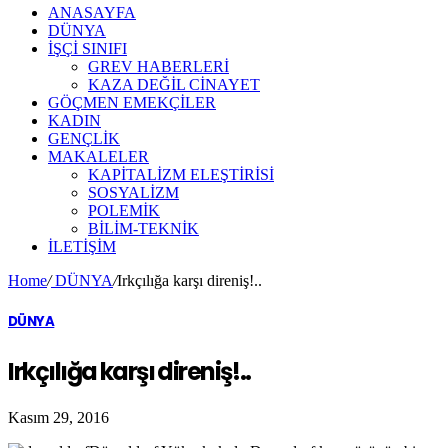
ANASAYFA
DÜNYA
İŞÇİ SINIFI
GREV HABERLERİ
KAZA DEĞİL CİNAYET
GÖÇMEN EMEKÇİLER
KADIN
GENÇLİK
MAKALELER
KAPİTALİZM ELEŞTİRİSİ
SOSYALİZM
POLEMİK
BİLİM-TEKNİK
ILETIŞIM
Home
/
DÜNYA
/
Irkçılığa karşı direniş!..
DÜNYA
Irkçılığa karşı direniş!..
Kasım 29, 2016