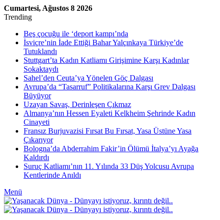
Cumartesi, Ağustos 8 2026
Trending
Beş çocuğu ile ‘deport kampı’nda
İsviçre’nin İade Ettiği Bahar Yalçınkaya Türkiye’de
Tutuklandı
Stuttgart’ta Kadın Katliamı Girişimine Karşı Kadınlar
Sokaktaydı
Sahel’den Ceuta’ya Yönelen Göç Dalgası
Avrupa’da “Tasarruf” Politikalarına Karşı Grev Dalgası
Büyüyor
Uzayan Savaş, Derinleşen Çıkmaz
Almanya’nın Hessen Eyaleti Kelkheim Şehrinde Kadın
Cinayeti
Fransız Burjuvazisi Fırsat Bu Fırsat, Yasa Üstüne Yasa
Çıkarıyor
Bologna’da Abderrahim Fakir’in Ölümü İtalya’yı Ayağa
Kaldırdı
Suruç Katliamı’nın 11. Yılında 33 Düş Yolcusu Avrupa
Kentlerinde Anıldı
Menü