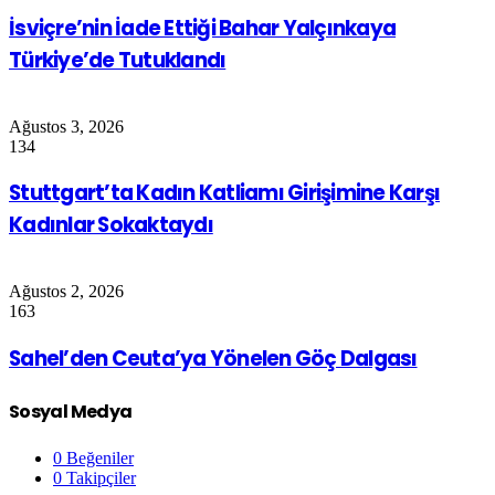
İsviçre’nin İade Ettiği Bahar Yalçınkaya
Türkiye’de Tutuklandı
Ağustos 3, 2026
134
Stuttgart’ta Kadın Katliamı Girişimine Karşı
Kadınlar Sokaktaydı
Ağustos 2, 2026
163
Sahel’den Ceuta’ya Yönelen Göç Dalgası
Sosyal Medya
0
Beğeniler
0
Takipçiler