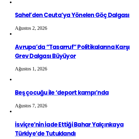
Sahel’den Ceuta’ya Yönelen Göç Dalgası
Ağustos 2, 2026
Avrupa’da “Tasarruf” Politikalarına Karşı
Grev Dalgası Büyüyor
Ağustos 1, 2026
Beş çocuğu ile ‘deport kampı’nda
Ağustos 7, 2026
İsviçre’nin İade Ettiği Bahar Yalçınkaya
Türkiye’de Tutuklandı