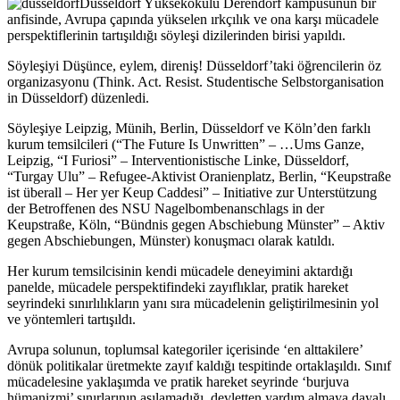
Düsseldorf Yüksekokulu Derendorf kampüsünün bir
anfisinde, Avrupa çapında yükselen ırkçılık ve ona karşı mücadele
perspektiflerinin tartışıldığı söyleşi dizilerinden birisi yapıldı.
Söyleşiyi Düşünce, eylem, direniş! Düsseldorf’taki öğrencilerin öz
organizasyonu (Think. Act. Resist. Studentische Selbstorganisation
in Düsseldorf) düzenledi.
Söyleşiye Leipzig, Münih, Berlin, Düsseldorf ve Köln’den farklı
kurum temsilcileri (“The Future Is Unwritten” – …Ums Ganze,
Leipzig, “I Furiosi” – Interventionistische Linke, Düsseldorf,
“Turgay Ulu” – Refugee-Aktivist Oranienplatz, Berlin, “Keupstraße
ist überall – Her yer Keup Caddesi” – Initiative zur Unterstützung
der Betroffenen des NSU Nagelbombenanschlags in der
Keupstraße, Köln, “Bündnis gegen Abschiebung Münster” – Aktiv
gegen Abschiebungen, Münster) konuşmacı olarak katıldı.
Her kurum temsilcisinin kendi mücadele deneyimini aktardığı
panelde, mücadele perspektifindeki zayıflıklar, pratik hareket
seyrindeki sınırlılıkların yanı sıra mücadelenin geliştirilmesinin yol
ve yöntemleri tartışıldı.
Avrupa solunun, toplumsal kategoriler içerisinde ‘en alttakilere’
dönük politikalar üretmekte zayıf kaldığı tespitinde ortaklaşıldı. Sınıf
mücadelesine yaklaşımda ve pratik hareket seyrinde ‘burjuva
hümanizmi’ sınırlarının aşılamadığı, devletten yardım almaya dayalı