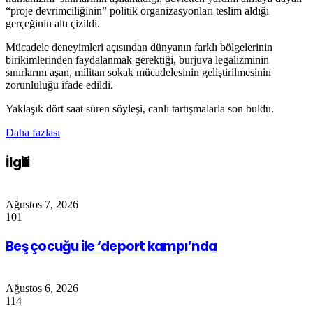
“proje devrimciliğinin” politik organizasyonları teslim aldığı
gerçeğinin altı çizildi.
Mücadele deneyimleri açısından dünyanın farklı bölgelerinin
birikimlerinden faydalanmak gerektiği, burjuva legalizminin
sınırlarını aşan, militan sokak mücadelesinin geliştirilmesinin
zorunluluğu ifade edildi.
Yaklaşık dört saat süren söyleşi, canlı tartışmalarla son buldu.
Daha fazlası
İlgili
Ağustos 7, 2026
101
Beş çocuğu ile ‘deport kampı’nda
Ağustos 6, 2026
114