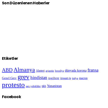
Son Düzenlenen Haberler
Etiketler
Almanya
ABD
fransa
dünyada korona
Alınteri
arjantin
brezilya
grev
hindistan
Genel Grev
inşaat-iş
ingiltere
macron
italya
protesto
Yunanistan
sarı yelekliler
tikb
Facebook