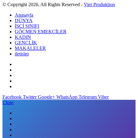
© Copyright 2026, All Rights Reserved -
Vier Produktion
Anasayfa
DÜNYA
İŞÇİ SINIFI
GÖÇMEN EMEKÇİLER
KADIN
GENÇLİK
MAKALELER
iletişim
Facebook
Twitter
Google+
WhatsApp
Telegram
Viber
Close