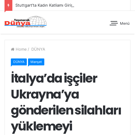
Stuttgart’ta Kadın Katliamı Girişimine Karşı Kadınlar Sokaktaydı
Menü
Home
/
DÜNYA
DÜNYA
Manşet
İtalya’da işçiler
Ukrayna’ya
gönderilen silahları
yüklemeyi