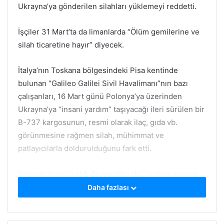
Ukrayna’ya gönderilen silahları yüklemeyi reddetti.
İşçiler 31 Mart’ta da limanlarda “Ölüm gemilerine ve
silah ticaretine hayır” diyecek.
İtalya’nın Toskana bölgesindeki Pisa kentinde
bulunan “Galileo Galilei Sivil Havalimanı”nın bazı
çalışanları, 16 Mart günü Polonya’ya üzerinden
Ukrayna’ya “insani yardım” taşıyacağı ileri sürülen bir
B-737 kargosunun, resmi olarak ilaç, gıda vb.
görünmesine rağmen silah, mühimmat ve
patlayıcılarla doldurulduğunu fark etti.
İşçilerin örgütlü olduğu sendika da “Uçaklar savaşa
değil barışa uçsun” diyerek yürüyüş yaptı. İtalyan
Daha fazlası
sendika, ABD silahları yüklü bir Suudi Arabistan
gemisinin limana yanaşacağı 31 Mart günü de