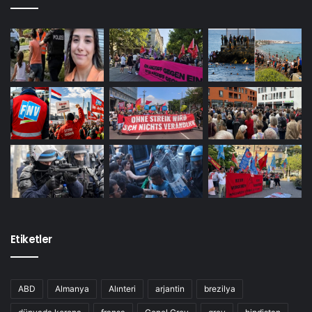
ücretlerle karşı karşıya bulacak. Hayat pahalılığının
artması ve asgariden başlayarak genel ücret
ayarlamasının yapılmamasıyla satın alma gücü ciddi
oranda düşecek. Rekor rakamlara ulaşan (litre başına
2.50 avro) ve durma belirtisi göstermeyen benzin
fiyatı, işçilerin hareketini ve gıda gibi nihai ürünlerin
maliyetini de etkileyecek.”
“Hükümet bizi çatışmanın içine çekiyor”
“Bütün bunlar olurken, NATO ve Amerikan
çıkarlarının hizmetkarı olan hükümetimiz, ekonomik
yardım göndererek ve yaptırımları benimseyerek bizi
çatışmanın daha da içine çekmeye çalışıyor. Bu
Etiketler
politikalar yalnızca çatışmayı daha da körükler.”
“Savaş ve iş yaşamı yakından bağlantılıdır. Bunları
ABD
Almanya
Alınteri
arjantin
brezilya
ayrı tutmak, özellikle üretilen mallarla yakından