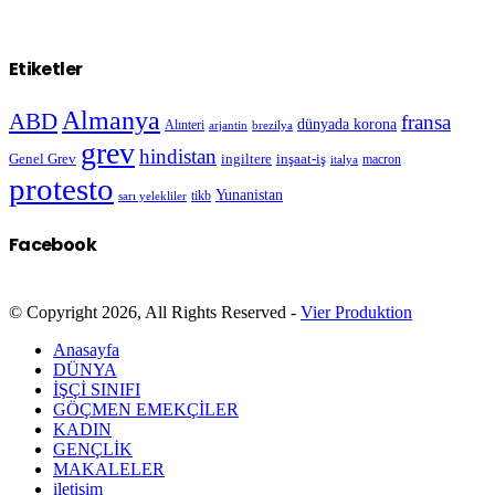
Etiketler
Almanya
ABD
fransa
dünyada korona
Alınteri
arjantin
brezilya
grev
hindistan
Genel Grev
inşaat-iş
ingiltere
macron
italya
protesto
Yunanistan
sarı yelekliler
tikb
Facebook
© Copyright 2026, All Rights Reserved -
Vier Produktion
Anasayfa
DÜNYA
İŞÇİ SINIFI
GÖÇMEN EMEKÇİLER
KADIN
GENÇLİK
MAKALELER
iletişim