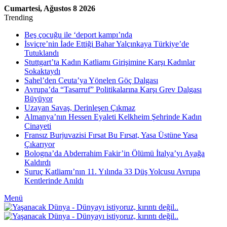
Cumartesi, Ağustos 8 2026
Trending
Beş çocuğu ile ‘deport kampı’nda
İsviçre’nin İade Ettiği Bahar Yalçınkaya Türkiye’de
Tutuklandı
Stuttgart’ta Kadın Katliamı Girişimine Karşı Kadınlar
Sokaktaydı
Sahel’den Ceuta’ya Yönelen Göç Dalgası
Avrupa’da “Tasarruf” Politikalarına Karşı Grev Dalgası
Büyüyor
Uzayan Savaş, Derinleşen Çıkmaz
Almanya’nın Hessen Eyaleti Kelkheim Şehrinde Kadın
Cinayeti
Fransız Burjuvazisi Fırsat Bu Fırsat, Yasa Üstüne Yasa
Çıkarıyor
Bologna’da Abderrahim Fakir’in Ölümü İtalya’yı Ayağa
Kaldırdı
Suruç Katliamı’nın 11. Yılında 33 Düş Yolcusu Avrupa
Kentlerinde Anıldı
Menü