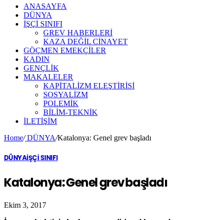
ANASAYFA
DÜNYA
İŞÇİ SINIFI
GREV HABERLERİ
KAZA DEĞİL CİNAYET
GÖÇMEN EMEKÇİLER
KADIN
GENÇLİK
MAKALELER
KAPİTALİZM ELEŞTİRİSİ
SOSYALİZM
POLEMİK
BİLİM-TEKNİK
ILETIŞIM
Home
/
DÜNYA
/
Katalonya: Genel grev başladı
DÜNYA
İŞÇİ SINIFI
Katalonya: Genel grev başladı
Ekim 3, 2017