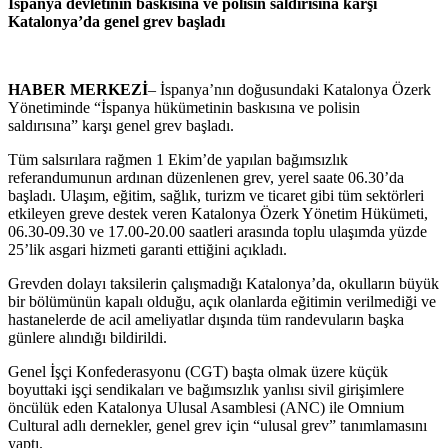
İspanya devletinin baskısına ve polisin saldırısına karşı
Katalonya’da genel grev başladı
HABER MERKEZİ
– İspanya’nın doğusundaki Katalonya Özerk
Yönetiminde “İspanya hükümetinin baskısına ve polisin
saldırısına” karşı genel grev başladı.
Tüm salsırılara rağmen 1 Ekim’de yapılan bağımsızlık
referandumunun ardınan düzenlenen grev, yerel saate 06.30’da
başladı. Ulaşım, eğitim, sağlık, turizm ve ticaret gibi tüm sektörleri
etkileyen greve destek veren Katalonya Özerk Yönetim Hükümeti,
06.30-09.30 ve 17.00-20.00 saatleri arasında toplu ulaşımda yüzde
25’lik asgari hizmeti garanti ettiğini açıkladı.
Grevden dolayı taksilerin çalışmadığı Katalonya’da, okulların büyük
bir bölümünün kapalı olduğu, açık olanlarda eğitimin verilmediği ve
hastanelerde de acil ameliyatlar dışında tüm randevuların başka
günlere alındığı bildirildi.
Genel İşçi Konfederasyonu (CGT) başta olmak üzere küçük
boyuttaki işçi sendikaları ve bağımsızlık yanlısı sivil girişimlere
öncülük eden Katalonya Ulusal Asamblesi (ANC) ile Omnium
Cultural adlı dernekler, genel grev için “ulusal grev” tanımlamasını
yaptı.