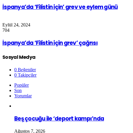
İspanya’da ‘Filistin için’ grev ve eylem günü
Eylül 24, 2024
704
İspanya’da ‘Filistin için grev’ çağrısı
Sosyal Medya
0
Beğeniler
0
Takipçiler
Popüler
Son
Yorumlar
Beş çocuğu ile ‘deport kampı’nda
Ağustos 7, 2026