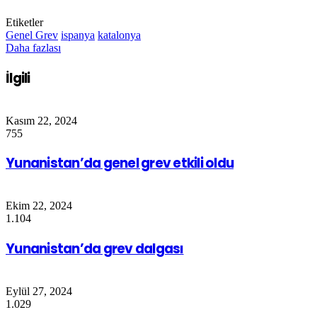
Etiketler
Genel Grev
ispanya
katalonya
Daha fazlası
İlgili
Kasım 22, 2024
755
Yunanistan’da genel grev etkili oldu
Ekim 22, 2024
1.104
Yunanistan’da grev dalgası
Eylül 27, 2024
1.029