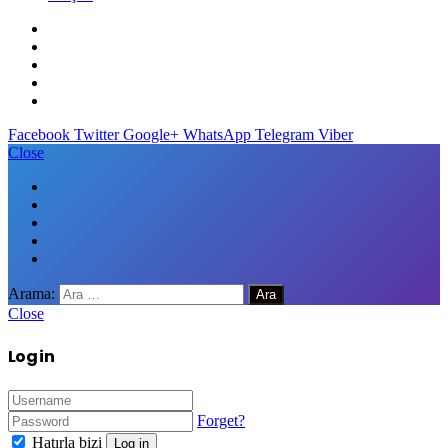
Facebook
Twitter
Google+
WhatsApp
Telegram
Viber
Close
Arama:
Close
Log in
Forget?
Hatırla bizi
Log in