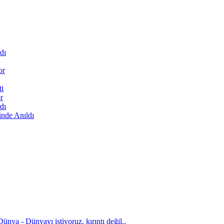
dı
or
ti
r
dı
inde Anıldı