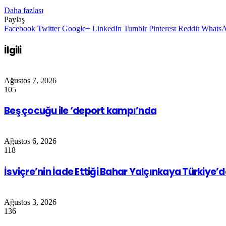
Daha fazlası
Paylaş
Facebook
Twitter
Google+
LinkedIn
Tumblr
Pinterest
Reddit
Whats
İlgili
Ağustos 7, 2026
105
Beş çocuğu ile ‘deport kampı’nda
Ağustos 6, 2026
118
İsviçre’nin İade Ettiği Bahar Yalçınkaya Türkiye’
Ağustos 3, 2026
136