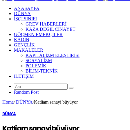
ANASAYFA
DÜNYA
İŞÇİ SINIFI
GREV HABERLERİ
KAZA DEĞİL CİNAYET
GÖÇMEN EMEKÇİLER
KADIN
GENÇLİK
MAKALELER
KAPİTALİZM ELEŞTİRİSİ
SOSYALİZM
POLEMİK
BİLİM-TEKNİK
ILETIŞIM
Random Post
Home
/
DÜNYA
/
Katliam sanayi büyüyor
DÜNYA
Katliam sanayi büyüyor