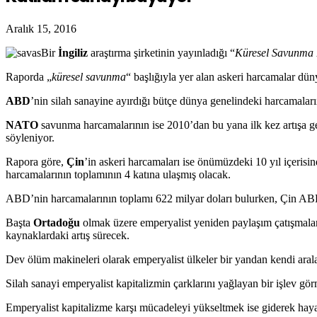
Aralık 15, 2016
Bir
İngiliz
araştırma şirketinin yayınladığı “
Küresel
Savunma B
Raporda
„
küresel savunma
“
başlığıyla yer alan
askeri harcamalar düny
ABD
’nin
silah sanayine ayırdığı
bütçe dünya genelindeki harcamalar
NATO
savunma harcamaları
nın
ise
2010’dan bu yana ilk kez artışa g
söyleniyor.
Rapora göre,
Çin
’in
askeri
harcamaları ise önümüzdeki 10 yıl içerisi
harcamalarının toplamının 4 katına ulaşmış olacak.
ABD’nin harcamalarının toplamı 622 milyar doları bulurken, Çin ABD’
Başta
Ortadoğu
olmak üzere emperyalist yeniden paylaşım çatışmaları 
kaynaklardaki artış sürecek.
Dev ölüm makineleri olarak emperyalist ülkeler bir yandan kendi araları
Silah sanayi emperyalist kapitalizmin çarklarını yağlayan bir işlev gö
Emperyalist kapitalizme karşı mücadeleyi yükseltmek ise giderek hayat