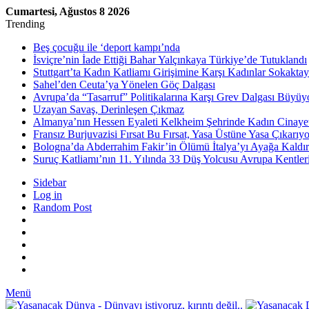
Cumartesi, Ağustos 8 2026
Trending
Beş çocuğu ile ‘deport kampı’nda
İsviçre’nin İade Ettiği Bahar Yalçınkaya Türkiye’de Tutuklandı
Stuttgart’ta Kadın Katliamı Girişimine Karşı Kadınlar Sokaktay
Sahel’den Ceuta’ya Yönelen Göç Dalgası
Avrupa’da “Tasarruf” Politikalarına Karşı Grev Dalgası Büyüy
Uzayan Savaş, Derinleşen Çıkmaz
Almanya’nın Hessen Eyaleti Kelkheim Şehrinde Kadın Cinaye
Fransız Burjuvazisi Fırsat Bu Fırsat, Yasa Üstüne Yasa Çıkarıyo
Bologna’da Abderrahim Fakir’in Ölümü İtalya’yı Ayağa Kaldır
Suruç Katliamı’nın 11. Yılında 33 Düş Yolcusu Avrupa Kentler
Sidebar
Log in
Random Post
Menü