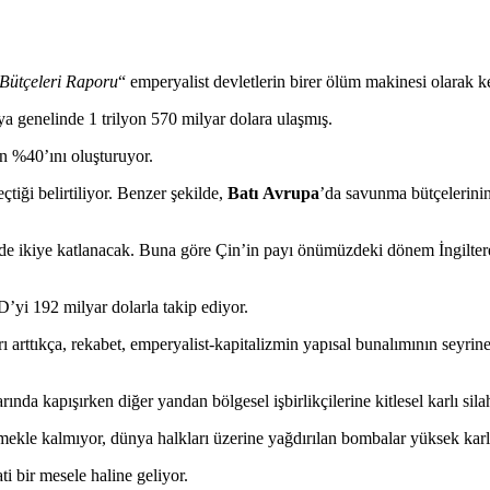
ütçeleri Raporu
“
emperyalist devletlerin birer ölüm makinesi olarak ke
a genelinde 1 trilyon 570 milyar dolara ulaş
mış
.
ın %40’ını
oluşturuyor.
eçtiği
belirtiliyor.
Benzer şekilde,
Batı
Avrupa
’da savunma bütçeleri
ni
nde ikiye katlanacak. Buna göre Çin’in payı önümüzdeki dönem İngilter
yi 192 milyar dolarla takip ediyor.
arttıkça, rekabet, emperyalist-kapitalizmin yapısal bunalımının seyrine 
nda kapışırken diğer yandan bölgesel işbirlikçilerine kitlesel karlı sila
rmekle kalmıyor, dünya halkları üzerine yağdırılan bombalar yüksek karl
i bir mesele haline geliyor.