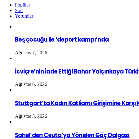
Popüler
Son
Yorumlar
Beş çocuğu ile ‘deport kampı’nda
Ağustos 7, 2026
İsviçre’nin İade Ettiği Bahar Yalçınkaya Türk
Ağustos 6, 2026
Stuttgart’ta Kadın Katliamı Girişimine Karşı
Ağustos 3, 2026
Sahel’den Ceuta’ya Yönelen Göç Dalgası