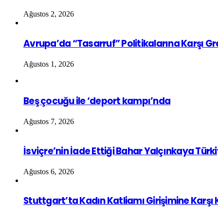
Ağustos 2, 2026
Avrupa’da “Tasarruf” Politikalarına Karşı G
Ağustos 1, 2026
Beş çocuğu ile ‘deport kampı’nda
Ağustos 7, 2026
İsviçre’nin İade Ettiği Bahar Yalçınkaya Türk
Ağustos 6, 2026
Stuttgart’ta Kadın Katliamı Girişimine Karşı