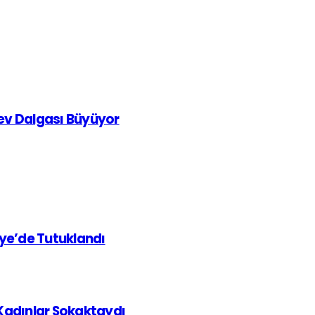
rev Dalgası Büyüyor
iye’de Tutuklandı
 Kadınlar Sokaktaydı