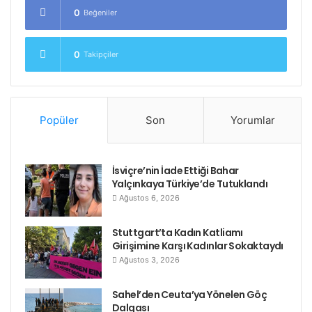
0
Beğeniler
0
Takipçiler
Popüler
Son
Yorumlar
İsviçre’nin İade Ettiği Bahar
Yalçınkaya Türkiye’de Tutuklandı
Ağustos 6, 2026
Stuttgart’ta Kadın Katliamı
Girişimine Karşı Kadınlar Sokaktaydı
Ağustos 3, 2026
Sahel’den Ceuta’ya Yönelen Göç
Dalgası