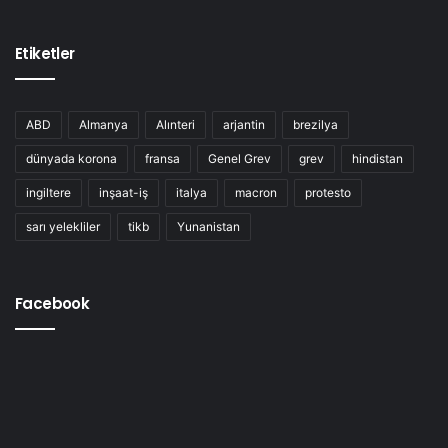
Etiketler
ABD
Almanya
Alınteri
arjantin
brezilya
dünyada korona
fransa
Genel Grev
grev
hindistan
ingiltere
inşaat-iş
italya
macron
protesto
sarı yelekliler
tikb
Yunanistan
Facebook