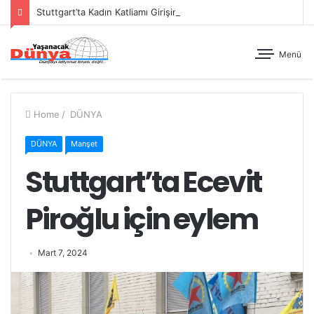
Stuttgart’ta Kadın Katliamı Girişimine Karşı Kadınlar Sokaktaydı
Menü
Home
/
DÜNYA
DÜNYA
Manşet
Stuttgart’ta Ecevit
Piroğlu için eylem
Mart 7, 2024