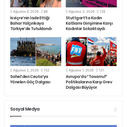
da Sırbistan Konsolosluğu’nun karşısına
asılan “Ecevit Piroğlu’na Özgürlük’ pankartı
Ağustos 6, 2026
86
Ağustos 3, 2026
128
ise hala asılı duruyor.
İsviçre’nin İade Ettiği
Stuttgart’ta Kadın
Bahar Yalçınkaya
Katliamı Girişimine Karşı
Türkiye’de Tutuklandı
Kadınlar Sokaktaydı
Ağustos 2, 2026
152
Ağustos 1, 2026
121
Sahel’den Ceuta’ya
Avrupa’da “Tasarruf”
Yönelen Göç Dalgası
Politikalarına Karşı Grev
Dalgası Büyüyor
Sosyal Medya