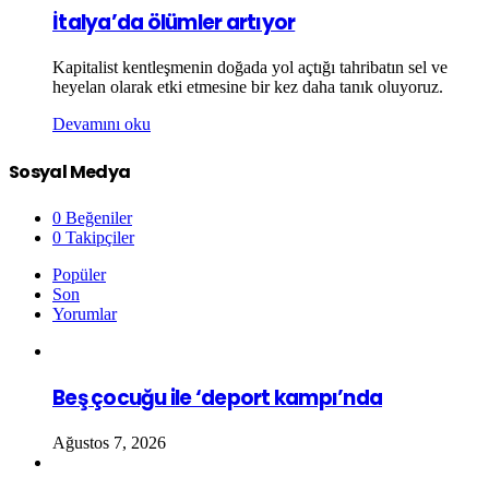
İtalya’da ölümler artıyor
Kapitalist kentleşmenin doğada yol açtığı tahribatın sel ve
heyelan olarak etki etmesine bir kez daha tanık oluyoruz.
Devamını oku
Sosyal Medya
0
Beğeniler
0
Takipçiler
Popüler
Son
Yorumlar
Beş çocuğu ile ‘deport kampı’nda
Ağustos 7, 2026