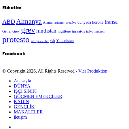
Etiketler
Almanya
ABD
fransa
dünyada korona
Alınteri
arjantin
brezilya
grev
hindistan
Genel Grev
inşaat-iş
ingiltere
macron
italya
protesto
Yunanistan
sarı yelekliler
tikb
Facebook
© Copyright 2026, All Rights Reserved -
Vier Produktion
Anasayfa
DÜNYA
İŞÇİ SINIFI
GÖÇMEN EMEKÇİLER
KADIN
GENÇLİK
MAKALELER
iletişim