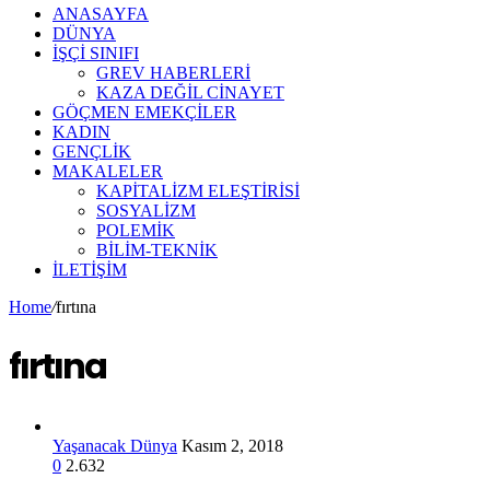
ANASAYFA
DÜNYA
İŞÇİ SINIFI
GREV HABERLERİ
KAZA DEĞİL CİNAYET
GÖÇMEN EMEKÇİLER
KADIN
GENÇLİK
MAKALELER
KAPİTALİZM ELEŞTİRİSİ
SOSYALİZM
POLEMİK
BİLİM-TEKNİK
ILETIŞIM
Home
/
fırtına
fırtına
Yaşanacak Dünya
Kasım 2, 2018
0
2.632