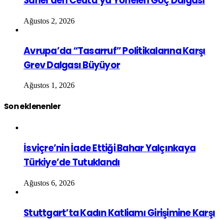
Sahel’den Ceuta’ya Yönelen Göç Dalgası
Ağustos 2, 2026
Avrupa’da “Tasarruf” Politikalarına Karşı
Grev Dalgası Büyüyor
Ağustos 1, 2026
Son eklenenler
İsviçre’nin İade Ettiği Bahar Yalçınkaya
Türkiye’de Tutuklandı
Ağustos 6, 2026
Stuttgart’ta Kadın Katliamı Girişimine Karşı