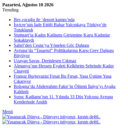
Pazartesi, Ağustos 10 2026
Trending
Beş çocuğu ile ‘deport kampı’nda
İsviçre’nin İade Ettiği Bahar Yalçınkaya Türkiye’de
Tutuklandı
Stuttgart’ta Kadın Katliamı Girişimine Karşı Kadınlar
Sokaktaydı
Sahel’den Ceuta’ya Yönelen Göç Dalgası
Avrupa’da “Tasarruf” Politikalarına Karşı Grev Dalgası
Büyüyor
Uzayan Savaş, Derinleşen Çıkmaz
Almanya’nın Hessen Eyaleti Kelkheim Şehrinde Kadın
Cinayeti
Fransız Burjuvazisi Fırsat Bu Fırsat, Yasa Üstüne Yasa
Çıkarıyor
Bologna’da Abderrahim Fakir’in Ölümü İtalya’yı Ayağa
Kaldırdı
Suruç Katliamı’nın 11. Yılında 33 Düş Yolcusu Avrupa
Kentlerinde Anıldı
Menü